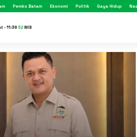
tam
Pemko Batam
Ekonomi
Politik
Gaya Hidup
Nas
KARIMU
at
-
11
:
38
54
WIB