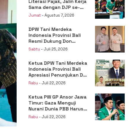
Literasi Pajak, Jalin Kerja
Sama dengan DJP se-
Jatim
Jumat
- Agustus 7, 2026
DPW Tani Merdeka
Indonesia Provinsi Bali
Resmi Dukung Don
Muzakir Mengisi Jabatan
Sabtu
- Juli 25, 2026
Wakil Menteri Pertanian
RI
Ketua DPW Tani Merdeka
Indonesia Provinsi Bali
Apresiasi Penunjukan Dr.
Sudaryono sebagai
Rabu
- Juli 22, 2026
Kepala Badan Gizi
Nasional
Ketua PW GP Ansor Jawa
Timur: Gaza Menguji
Nurani Dunia PBB Harus
Reformasi Total atau
Rabu
- Juli 22, 2026
Kehilangan Legitimasi