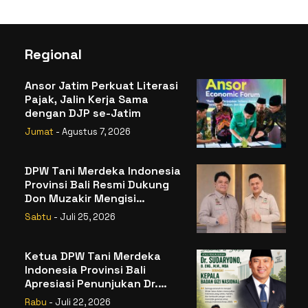
Regional
Ansor Jatim Perkuat Literasi
Pajak, Jalin Kerja Sama
dengan DJP se-Jatim
Jumat
- Agustus 7, 2026
DPW Tani Merdeka Indonesia
Provinsi Bali Resmi Dukung
Don Muzakir Mengisi
Jabatan Wakil Menteri
Sabtu
- Juli 25, 2026
Pertanian RI
Ketua DPW Tani Merdeka
Indonesia Provinsi Bali
Apresiasi Penunjukan Dr.
Sudaryono sebagai Kepala
Rabu
- Juli 22, 2026