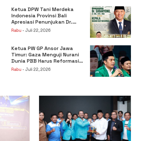
Ketua DPW Tani Merdeka
Indonesia Provinsi Bali
Apresiasi Penunjukan Dr.
Sudaryono sebagai Kepala
Rabu
- Juli 22, 2026
Badan Gizi Nasional
Ketua PW GP Ansor Jawa
Timur: Gaza Menguji Nurani
Dunia PBB Harus Reformasi
Total atau Kehilangan
Rabu
- Juli 22, 2026
Legitimasi