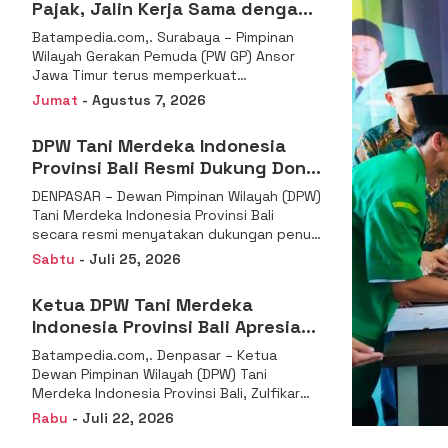
Pajak, Jalin Kerja Sama dengan
DJP se-Jatim
Batampedia.com,. Surabaya – Pimpinan
Wilayah Gerakan Pemuda (PW GP) Ansor
Jawa Timur terus memperkuat
komitmennya dalam membangun
Jumat
- Agustus 7, 2026
kemandirian ekonomi
DPW Tani Merdeka Indonesia
Provinsi Bali Resmi Dukung Don
Muzakir Mengisi Jabatan Wakil
DENPASAR – Dewan Pimpinan Wilayah (DPW)
Menteri Pertanian RI
Tani Merdeka Indonesia Provinsi Bali
secara resmi menyatakan dukungan penuh
kepada Ketua Umum
Sabtu
- Juli 25, 2026
Ketua DPW Tani Merdeka
Indonesia Provinsi Bali Apresiasi
Penunjukan Dr. Sudaryono
Batampedia.com,. Denpasar – Ketua
sebagai Kepala Badan Gizi
Dewan Pimpinan Wilayah (DPW) Tani
Nasional
Merdeka Indonesia Provinsi Bali, Zulfikar
Wijaya, S.E., menyampaikan ucapan
Rabu
- Juli 22, 2026
selamat