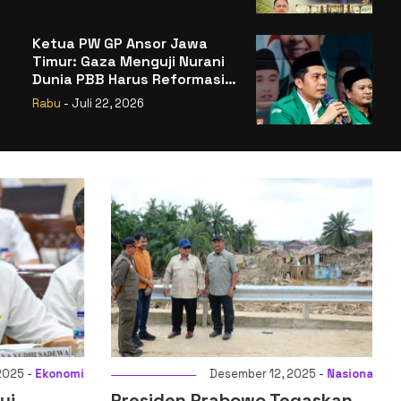
Badan Gizi Nasional
Ketua PW GP Ansor Jawa
Timur: Gaza Menguji Nurani
Dunia PBB Harus Reformasi
Total atau Kehilangan
Rabu
- Juli 22, 2026
Legitimasi
025 -
Ekonomi
Desember 12, 2025 -
Nasional
ui
Presiden Prabowo Tegaskan