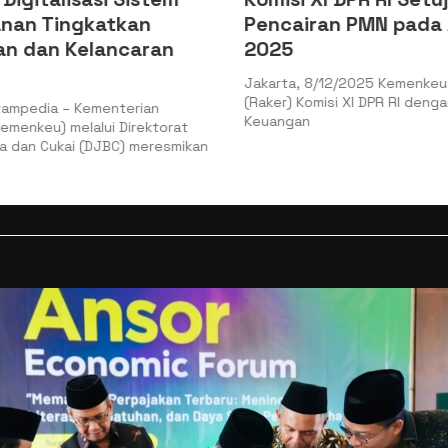
nan Tingkatkan
Pencairan PMN pada
n dan Kelancaran
2025
Jakarta, 8/12/2025 Kemenkeu 
(Raker) Komisi XI DPR RI denga
ampedia – Kementerian
Keuangan
menkeu) melalui Direktorat
 dan Cukai (DJBC) meresmikan