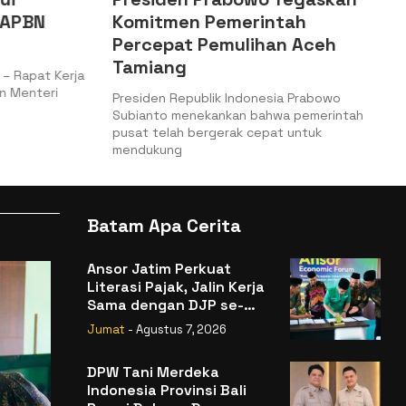
 APBN
Komitmen Pemerintah
Percepat Pemulihan Aceh
Tamiang
– Rapat Kerja
n Menteri
Presiden Republik Indonesia Prabowo
Subianto menekankan bahwa pemerintah
pusat telah bergerak cepat untuk
mendukung
Batam Apa Cerita
Ansor Jatim Perkuat
Literasi Pajak, Jalin Kerja
Sama dengan DJP se-
Jatim
Jumat
- Agustus 7, 2026
DPW Tani Merdeka
Indonesia Provinsi Bali