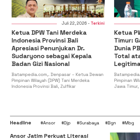
i
Juli 22, 2026 -
Terkini
Ketua DPW Tani Merdeka
Ketua PW
n
Indonesia Provinsi Bali
Timur: G
l
Apresiasi Penunjukan Dr.
Dunia PB
Sudaryono sebagai Kepala
Total at
Badan Gizi Nasional
Legitima
Batampedia.com,. Denpasar – Ketua Dewan
Batampedia.
Pimpinan Wilayah (DPW) Tani Merdeka
Pimpinan Wil
Indonesia Provinsi Bali, Zulfikar
Jawa Timur, H
Headline
#Ansor
#Djp
#Surabaya
#Bgn
#Mbg
Ansor Jatim Perkuat Literasi