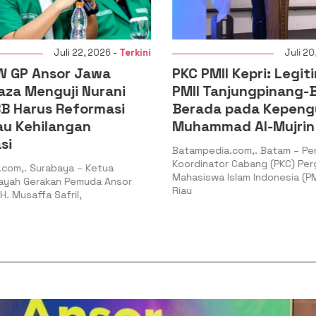
Juli 22, 2026 -
Terkini
Juli 20,
 GP Ansor Jawa
PKC PMII Kepri: Legiti
aza Menguji Nurani
PMII Tanjungpinang-B
B Harus Reformasi
Berada pada Kepeng
au Kehilangan
Muhammad Al-Mujrin
si
Batampedia.com,. Batam – Pe
Koordinator Cabang (PKC) Per
com,. Surabaya – Ketua
Mahasiswa Islam Indonesia (PM
ayah Gerakan Pemuda Ansor
Riau
. Musaffa Safril,