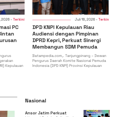
 2026 -
Terkini
Juli 16, 2026 -
Terkini
masi PC
DPD KNPI Kepulauan Riau
intan
Audiensi dengan Pimpinan
urusan
DPRD Kepri, Perkuat Sinergi
Membangun SDM Pemuda
ngurus
Batampedia.com,. Tanjungpinang – Dewan
gerakan
Pengurus Daerah Komite Nasional Pemuda
II) Kepulauan
Indonesia (DPD KNPI) Provinsi Kepulauan
Nasional
Ansor Jatim Perkuat