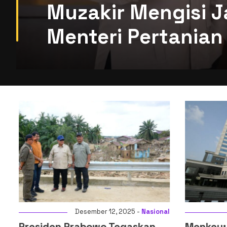
Muzakir Mengisi J
Menteri Pertanian 
i
Desember 12, 2025 -
Nasional
Presiden Prabowo Tegaskan
Menkeu: D