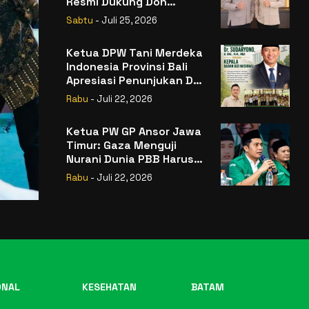
Resmi Dukung Don
Muzakir Mengisi Jabatan
Sabtu
- Juli 25, 2026
Wakil Menteri Pertanian
RI
Ketua DPW Tani Merdeka
Indonesia Provinsi Bali
Apresiasi Penunjukan Dr.
Sudaryono sebagai
Rabu
- Juli 22, 2026
Kepala Badan Gizi
Nasional
Ketua PW GP Ansor Jawa
Timur: Gaza Menguji
Nurani Dunia PBB Harus
Reformasi Total atau
Rabu
- Juli 22, 2026
Kehilangan Legitimasi
ONAL
KESEHATAN
BATAM