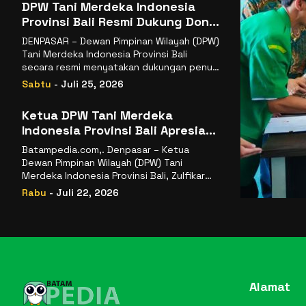
DPW Tani Merdeka Indonesia
Provinsi Bali Resmi Dukung Don
Muzakir Mengisi Jabatan Wakil
DENPASAR – Dewan Pimpinan Wilayah (DPW)
Menteri Pertanian RI
Tani Merdeka Indonesia Provinsi Bali
secara resmi menyatakan dukungan penuh
kepada Ketua Umum
Sabtu
- Juli 25, 2026
Ketua DPW Tani Merdeka
Indonesia Provinsi Bali Apresiasi
Penunjukan Dr. Sudaryono
Batampedia.com,. Denpasar – Ketua
sebagai Kepala Badan Gizi
Dewan Pimpinan Wilayah (DPW) Tani
Nasional
Merdeka Indonesia Provinsi Bali, Zulfikar
Wijaya, S.E., menyampaikan ucapan
Rabu
- Juli 22, 2026
selamat
Alamat