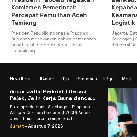
Komitmen Pemerintah
Kepabea
Percepat Pemulihan Aceh
Keamana
Tamiang
Logistik
a
Presiden Republik Indonesia Prabowo
Jakarta, Bat
Subianto menekankan bahwa pemerintah
Keuangan (Ke
pusat telah bergerak cepat untuk
Jenderal Bea
mendukung
Headline
#Ansor
#Djp
#Surabaya
#Bgn
#Mbg
Ansor Jatim Perkuat Literasi
Pajak, Jalin Kerja Sama dengan
DJP se-Jatim
Batampedia.com,. Surabaya – Pimpinan
Wilayah Gerakan Pemuda (PW GP) Ansor
Jawa Timur terus memperkuat
komitmennya dalam membangun
Jumat
- Agustus 7, 2026
kemandirian ekonomi