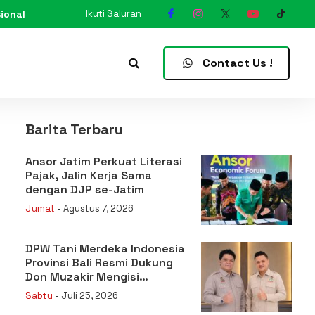
ional
Ikuti Saluran
N
Contact Us !
Barita Terbaru
Ansor Jatim Perkuat Literasi
Pajak, Jalin Kerja Sama
dengan DJP se-Jatim
Jumat
- Agustus 7, 2026
DPW Tani Merdeka Indonesia
Provinsi Bali Resmi Dukung
Don Muzakir Mengisi
Jabatan Wakil Menteri
Sabtu
- Juli 25, 2026
Pertanian RI