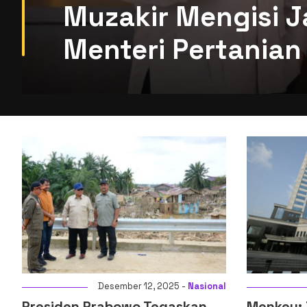
Muzakir Mengisi J
Menteri Pertanian 
l
Desember 14, 2025 -
Ekonomi
Menkeu: Digitalisasi Sistem
Komisi XI