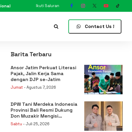
ional
Ikuti Saluran
N
Contact Us !
Barita Terbaru
Ansor Jatim Perkuat Literasi
Pajak, Jalin Kerja Sama
dengan DJP se-Jatim
Jumat
- Agustus 7, 2026
DPW Tani Merdeka Indonesia
Provinsi Bali Resmi Dukung
Don Muzakir Mengisi
Jabatan Wakil Menteri
Sabtu
- Juli 25, 2026
Pertanian RI