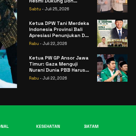
Resmi Dukung Don
Muzakir Mengisi Jabatan
Sabtu
- Juli 25, 2026
Wakil Menteri Pertanian
RI
Ketua DPW Tani Merdeka
Indonesia Provinsi Bali
Apresiasi Penunjukan Dr.
Sudaryono sebagai
Rabu
- Juli 22, 2026
Kepala Badan Gizi
Nasional
Ketua PW GP Ansor Jawa
Timur: Gaza Menguji
Nurani Dunia PBB Harus
Reformasi Total atau
Rabu
- Juli 22, 2026
Kehilangan Legitimasi
ONAL
KESEHATAN
BATAM