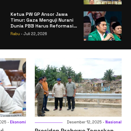
Badan Gizi Nasional
Ketua PW GP Ansor Jawa
Timur: Gaza Menguji Nurani
Dunia PBB Harus Reformasi
Total atau Kehilangan
Rabu
- Juli 22, 2026
Legitimasi
2025 -
Nasional
Desember 14, 2025 -
Ekonomi
egaskan
Menkeu: Digitalisasi Sistem