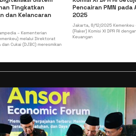
an PMN pada APBN
Komitmen Pemerinta
Percepat Pemulihan 
Tamiang
12/2025 Kemenkeu – Rapat Kerja
si XI DPR RI dengan Menteri
Presiden Republik Indonesia 
Subianto menekankan bahwa 
pusat telah bergerak cepat u
mendukung