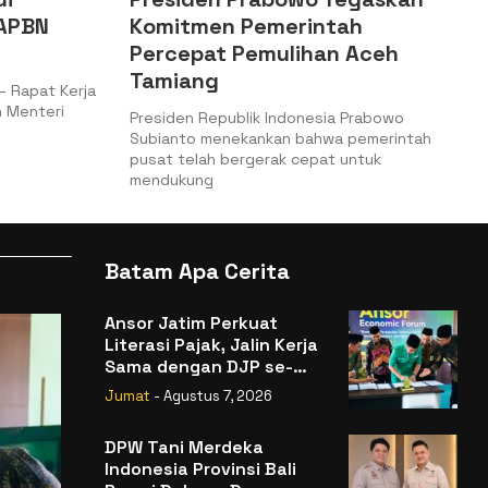
h
Kepabeanan Tingkatkan
Aceh
Keamanan dan Kelancaran
Logistik
Prabowo
Jakarta, Batampedia – Kementerian
pemerintah
Keuangan (Kemenkeu) melalui Direktorat
ntuk
Jenderal Bea dan Cukai (DJBC) meresmikan
Batam Apa Cerita
Ansor Jatim Perkuat
Literasi Pajak, Jalin Kerja
Sama dengan DJP se-
Jatim
Jumat
- Agustus 7, 2026
DPW Tani Merdeka
Indonesia Provinsi Bali