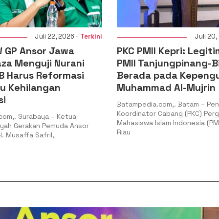
Juli 20, 2026 -
Terkini
Juli 16
Kepri: Legitimasi PC
DPD KNPI Kepulauan R
jungpinang-Bintan
Audiensi dengan Pim
pada Kepengurusan
DPRD Kepri, Perkuat S
d Al-Mujrin
Membangun SDM Pe
com,. Batam – Pengurus
Batampedia.com,. Tanjungpin
 Cabang (PKC) Pergerakan
Pengurus Daerah Komite Nasi
lam Indonesia (PMII) Kepulauan
Indonesia (DPD KNPI) Provinsi 