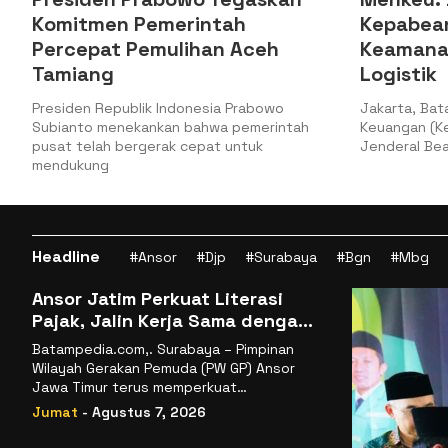
Kepabeanan Tingkatkan
Pencair
Keamanan dan Kelancaran
2025
Logistik
Jakarta, 8/
(Raker) Komi
Jakarta, Batampedia – Kementerian
Keuangan
Keuangan (Kemenkeu) melalui Direktorat
Jenderal Bea dan Cukai (DJBC) meresmikan
Headline
#Ansor
#Djp
#Surabaya
#Bgn
#Mbg
Ansor Jatim Perkuat Literasi
Pajak, Jalin Kerja Sama dengan
DJP se-Jatim
Batampedia.com,. Surabaya – Pimpinan
Wilayah Gerakan Pemuda (PW GP) Ansor
Jawa Timur terus memperkuat
komitmennya dalam membangun
Jumat
- Agustus 7, 2026
kemandirian ekonomi