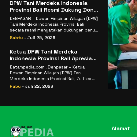
DPW Tani Merdeka Indonesia
Provinsi Bali Resmi Dukung Don
Muzakir Mengisi Jabatan Wakil
DENPASAR – Dewan Pimpinan Wilayah (DPW)
Menteri Pertanian RI
Tani Merdeka Indonesia Provinsi Bali
secara resmi menyatakan dukungan penuh
kepada Ketua Umum
Sabtu
- Juli 25, 2026
Ketua DPW Tani Merdeka
Indonesia Provinsi Bali Apresiasi
Penunjukan Dr. Sudaryono
Batampedia.com,. Denpasar – Ketua
sebagai Kepala Badan Gizi
Dewan Pimpinan Wilayah (DPW) Tani
Nasional
Merdeka Indonesia Provinsi Bali, Zulfikar
Wijaya, S.E., menyampaikan ucapan
Rabu
- Juli 22, 2026
selamat
Alamat