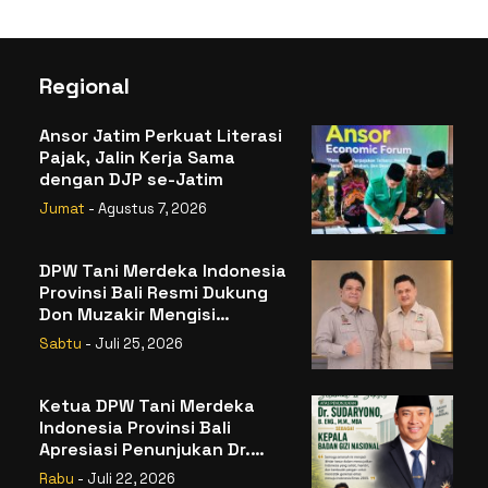
Regional
Ansor Jatim Perkuat Literasi
Pajak, Jalin Kerja Sama
dengan DJP se-Jatim
Jumat
- Agustus 7, 2026
DPW Tani Merdeka Indonesia
Provinsi Bali Resmi Dukung
Don Muzakir Mengisi
Jabatan Wakil Menteri
Sabtu
- Juli 25, 2026
Pertanian RI
Ketua DPW Tani Merdeka
Indonesia Provinsi Bali
Apresiasi Penunjukan Dr.
Sudaryono sebagai Kepala
Rabu
- Juli 22, 2026