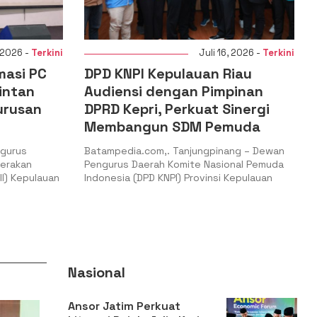
, 2026 -
Terkini
Juli 15, 2026 -
Terkini
iau
DPD JAGATARA Sumatera
pinan
Utara kolaborasi dengan
inergi
PERWAKU Gelar Penanaman
muda
Pohon Produktif Peringati Hari
Konservasi Alam Sedunia
ang – Dewan
onal Pemuda
Batampedia.com,. Medan – Dalam rangka
Kepulauan
memperingati Hari Konservasi Alam Sedunia,
Dewan Pimpinan Daerah Jaga
Nasional
Ansor Jatim Perkuat