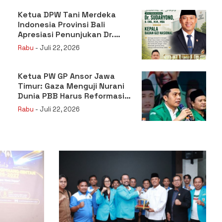
Ketua DPW Tani Merdeka
Indonesia Provinsi Bali
Apresiasi Penunjukan Dr.
Sudaryono sebagai Kepala
Rabu
- Juli 22, 2026
Badan Gizi Nasional
Ketua PW GP Ansor Jawa
Timur: Gaza Menguji Nurani
Dunia PBB Harus Reformasi
Total atau Kehilangan
Rabu
- Juli 22, 2026
Legitimasi