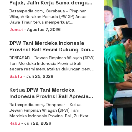
Pajak, Jalin Kerja Sama dengan
DJP se-Jatim
Batampedia.com,. Surabaya – Pimpinan
Wilayah Gerakan Pemuda (PW GP) Ansor
Jawa Timur terus memperkuat
komitmennya dalam membangun
Jumat
- Agustus 7, 2026
kemandirian ekonomi
DPW Tani Merdeka Indonesia
Provinsi Bali Resmi Dukung Don
Muzakir Mengisi Jabatan Wakil
DENPASAR – Dewan Pimpinan Wilayah (DPW)
Menteri Pertanian RI
Tani Merdeka Indonesia Provinsi Bali
secara resmi menyatakan dukungan penuh
kepada Ketua Umum
Sabtu
- Juli 25, 2026
Ketua DPW Tani Merdeka
Indonesia Provinsi Bali Apresiasi
Penunjukan Dr. Sudaryono
Batampedia.com,. Denpasar – Ketua
sebagai Kepala Badan Gizi
Dewan Pimpinan Wilayah (DPW) Tani
Nasional
Merdeka Indonesia Provinsi Bali, Zulfikar
Wijaya, S.E., menyampaikan ucapan
Rabu
- Juli 22, 2026
selamat