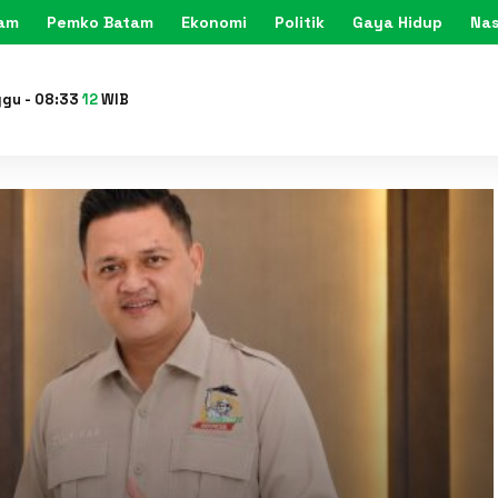
tam
Pemko Batam
Ekonomi
Politik
Gaya Hidup
Nas
KARIMU
ggu
-
08
:
33
14
WIB