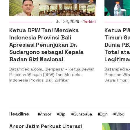
i
Juli 22, 2026 -
Terkini
Ketua PW GP Ansor Jawa
PKC PMII 
Timur: Gaza Menguji Nurani
PMII Tan
Dunia PBB Harus Reformasi
Berada 
Total atau Kehilangan
Muhamma
Legitimasi
Batampedia.
Koordinator
n
Batampedia.com,. Surabaya – Ketua
Mahasiswa Is
Pimpinan Wilayah Gerakan Pemuda Ansor
Riau
Jawa Timur, H. Musaffa Safril,
Headline
#Ansor
#Djp
#Surabaya
#Bgn
#Mbg
Ansor Jatim Perkuat Literasi