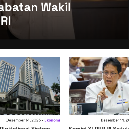
abatan Wakil
RI
Desember 14, 2025 -
Ekonomi
Desember 12, 
 DPR RI Setujui
Presiden Prabowo T