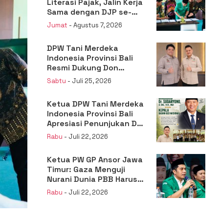
Literasi Pajak, Jalin Kerja
Sama dengan DJP se-
Jatim
Jumat
- Agustus 7, 2026
DPW Tani Merdeka
Indonesia Provinsi Bali
Resmi Dukung Don
Muzakir Mengisi Jabatan
Sabtu
- Juli 25, 2026
Wakil Menteri Pertanian
RI
Ketua DPW Tani Merdeka
Indonesia Provinsi Bali
Apresiasi Penunjukan Dr.
Sudaryono sebagai
Rabu
- Juli 22, 2026
Kepala Badan Gizi
Nasional
Ketua PW GP Ansor Jawa
Timur: Gaza Menguji
Nurani Dunia PBB Harus
Reformasi Total atau
Rabu
- Juli 22, 2026
Kehilangan Legitimasi