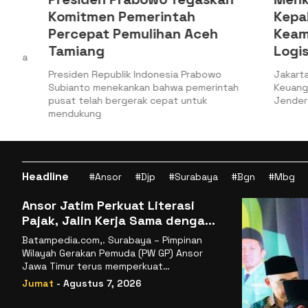
Komitmen Pemerintah
Kepabea
Percepat Pemulihan Aceh
Keamana
Tamiang
Logistik
a
Presiden Republik Indonesia Prabowo
Jakarta, Bat
Subianto menekankan bahwa pemerintah
Keuangan (Ke
pusat telah bergerak cepat untuk
Jenderal Bea
mendukung
Headline
#Ansor
#Djp
#Surabaya
#Bgn
#Mbg
Ansor Jatim Perkuat Literasi
Pajak, Jalin Kerja Sama dengan
DJP se-Jatim
Batampedia.com,. Surabaya – Pimpinan
Wilayah Gerakan Pemuda (PW GP) Ansor
Jawa Timur terus memperkuat
komitmennya dalam membangun
Jumat
- Agustus 7, 2026
kemandirian ekonomi