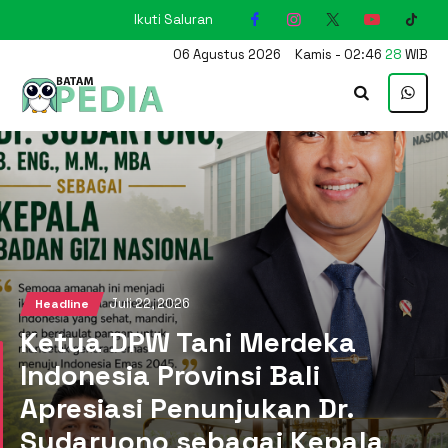
Ikuti Saluran
KARIMUN
06
Agustus
2026
Kamis
-
02
:
46
29
WIB
Juli 22, 2026
Headline
Ketua DPW Tani Merdeka
Indonesia Provinsi Bali
Apresiasi Penunjukan Dr.
Sudaryono sebagai Kepala