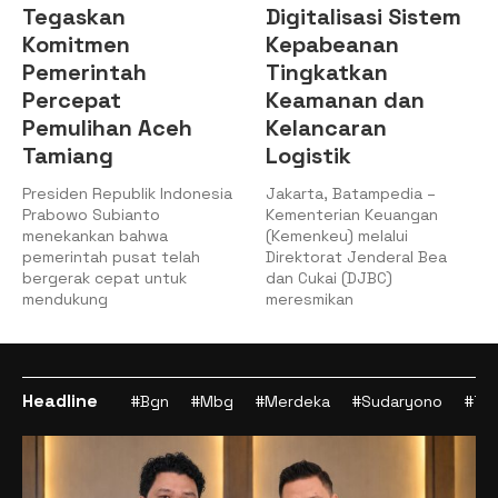
Digitalisasi Sistem
Setujui Penc
Kepabeanan
PMN pada A
Tingkatkan
2025
Keamanan dan
Jakarta, 8/12/202
Aceh
Kelancaran
Kemenkeu – Rapat 
Logistik
(Raker) Komisi XI D
dengan Menteri K
k Indonesia
Jakarta, Batampedia –
o
Kementerian Keuangan
wa
(Kemenkeu) melalui
 telah
Direktorat Jenderal Bea
untuk
dan Cukai (DJBC)
meresmikan
Headline
#Bgn
#Mbg
#Merdeka
#Sudaryono
#Tan