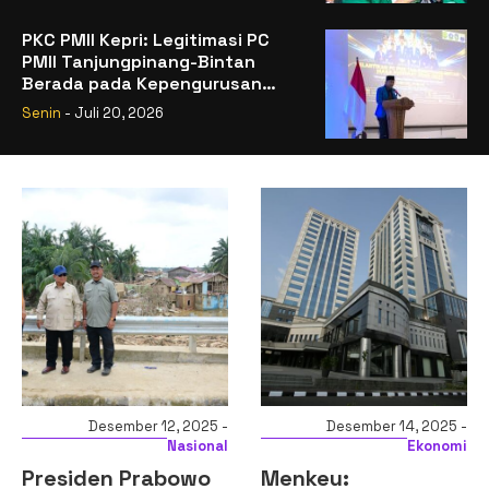
PKC PMII Kepri: Legitimasi PC
PMII Tanjungpinang-Bintan
Berada pada Kepengurusan
Muhammad Al-Mujrin
Senin
- Juli 20, 2026
 12, 2025 -
Desember 14, 2025 -
Desember 
Nasional
Ekonomi
rabowo
Menkeu:
Komisi XI DPR