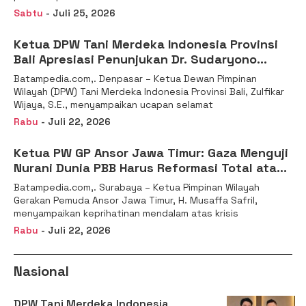
Sabtu
- Juli 25, 2026
Ketua DPW Tani Merdeka Indonesia Provinsi
Bali Apresiasi Penunjukan Dr. Sudaryono
sebagai Kepala Badan Gizi Nasional
Batampedia.com,. Denpasar – Ketua Dewan Pimpinan
Wilayah (DPW) Tani Merdeka Indonesia Provinsi Bali, Zulfikar
Wijaya, S.E., menyampaikan ucapan selamat
Rabu
- Juli 22, 2026
Ketua PW GP Ansor Jawa Timur: Gaza Menguji
Nurani Dunia PBB Harus Reformasi Total atau
Kehilangan Legitimasi
Batampedia.com,. Surabaya – Ketua Pimpinan Wilayah
Gerakan Pemuda Ansor Jawa Timur, H. Musaffa Safril,
menyampaikan keprihatinan mendalam atas krisis
Rabu
- Juli 22, 2026
Nasional
DPW Tani Merdeka Indonesia