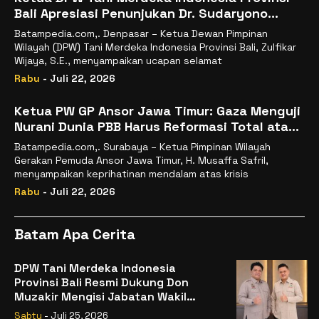
Bali Apresiasi Penunjukan Dr. Sudaryono
sebagai Kepala Badan Gizi Nasional
Batampedia.com,. Denpasar – Ketua Dewan Pimpinan
Wilayah (DPW) Tani Merdeka Indonesia Provinsi Bali, Zulfikar
Wijaya, S.E., menyampaikan ucapan selamat
Rabu
- Juli 22, 2026
Ketua PW GP Ansor Jawa Timur: Gaza Menguji
Nurani Dunia PBB Harus Reformasi Total atau
Kehilangan Legitimasi
Batampedia.com,. Surabaya – Ketua Pimpinan Wilayah
Gerakan Pemuda Ansor Jawa Timur, H. Musaffa Safril,
menyampaikan keprihatinan mendalam atas krisis
Rabu
- Juli 22, 2026
Batam Apa Cerita
DPW Tani Merdeka Indonesia
Provinsi Bali Resmi Dukung Don
Muzakir Mengisi Jabatan Wakil
Menteri Pertanian RI
Sabtu
- Juli 25, 2026