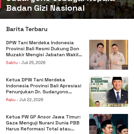
Badan Gizi Nasional
Barita Terbaru
DPW Tani Merdeka Indonesia
Provinsi Bali Resmi Dukung Don
Muzakir Mengisi Jabatan Wakil
Menteri Pertanian RI
Sabtu
- Juli 25, 2026
Ketua DPW Tani Merdeka
Indonesia Provinsi Bali Apresiasi
Penunjukan Dr. Sudaryono
sebagai Kepala Badan Gizi
Rabu
- Juli 22, 2026
Nasional
Ketua PW GP Ansor Jawa Timur:
Gaza Menguji Nurani Dunia PBB
Harus Reformasi Total atau