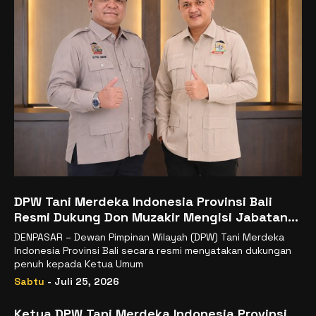
DPW Tani Merdeka Indonesia Provinsi Bali
Resmi Dukung Don Muzakir Mengisi Jabatan
Wakil Menteri Pertanian RI
DENPASAR – Dewan Pimpinan Wilayah (DPW) Tani Merdeka
Indonesia Provinsi Bali secara resmi menyatakan dukungan
penuh kepada Ketua Umum
Sabtu
- Juli 25, 2026
Ketua DPW Tani Merdeka Indonesia Provinsi