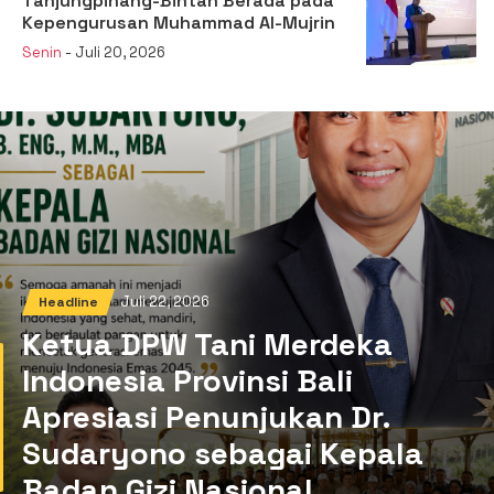
Tanjungpinang-Bintan Berada pada
Kepengurusan Muhammad Al-Mujrin
Senin
- Juli 20, 2026
Juli 22, 2026
Headline
Ketua DPW Tani Merdeka
Indonesia Provinsi Bali
Apresiasi Penunjukan Dr.
Sudaryono sebagai Kepala
Badan Gizi Nasional