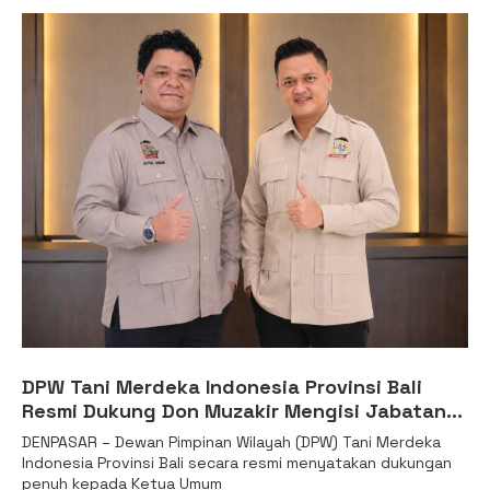
DPW Tani Merdeka Indonesia Provinsi Bali
Resmi Dukung Don Muzakir Mengisi Jabatan
Wakil Menteri Pertanian RI
DENPASAR – Dewan Pimpinan Wilayah (DPW) Tani Merdeka
Indonesia Provinsi Bali secara resmi menyatakan dukungan
penuh kepada Ketua Umum