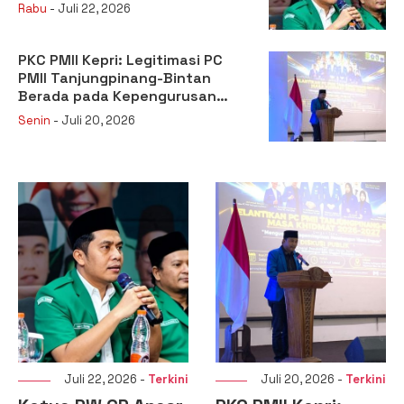
Kehilangan Legitimasi
Rabu
- Juli 22, 2026
PKC PMII Kepri: Legitimasi PC
PMII Tanjungpinang-Bintan
Berada pada Kepengurusan
Muhammad Al-Mujrin
Senin
- Juli 20, 2026
6 -
Terkini
Juli 20, 2026 -
Terkini
Juli 16, 2026 