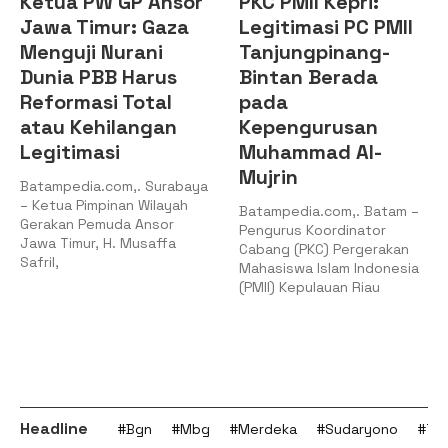
Ansor
PKC PMII Kepri:
DPD KNPI
Gaza
Legitimasi PC PMII
Kepulauan Ria
ni
Tanjungpinang-
Audiensi deng
rus
Bintan Berada
Pimpinan DPR
tal
pada
Kepri, Perkuat
gan
Kepengurusan
Sinergi
Muhammad Al-
Membangun S
Mujrin
Pemuda
Surabaya
ilayah
Batampedia.com,. Batam –
Batampedia.com,.
nsor
Pengurus Koordinator
Tanjungpinang – De
affa
Cabang (PKC) Pergerakan
Pengurus Daerah Ko
Mahasiswa Islam Indonesia
Nasional Pemuda Ind
(PMII) Kepulauan Riau
(DPD KNPI) Provinsi
Kepulauan
Headline
#Bgn
#Mbg
#Merdeka
#Sudaryono
#Tan