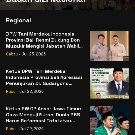
Regional
DPW Tani Merdeka Indonesia
Provinsi Bali Resmi Dukung Don
Muzakir Mengisi Jabatan Wakil
Menteri Pertanian RI
Sabtu
- Juli 25, 2026
Ketua DPW Tani Merdeka
Indonesia Provinsi Bali Apresiasi
Penunjukan Dr. Sudaryono
sebagai Kepala Badan Gizi
Rabu
- Juli 22, 2026
Nasional
Ketua PW GP Ansor Jawa Timur:
Gaza Menguji Nurani Dunia PBB
Harus Reformasi Total atau
Kehilangan Legitimasi
Rabu
- Juli 22, 2026