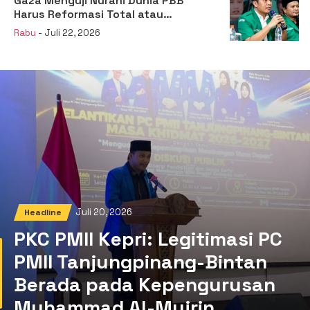
Gaza Menguji Nurani Dunia PBB
Harus Reformasi Total atau
Kehilangan Legitimasi
Rabu
- Juli 22, 2026
Juli 20, 2026
Headline
PKC PMII Kepri: Legitimasi PC
PMII Tanjungpinang-Bintan
Berada pada Kepengurusan
Muhammad Al-Mujrin