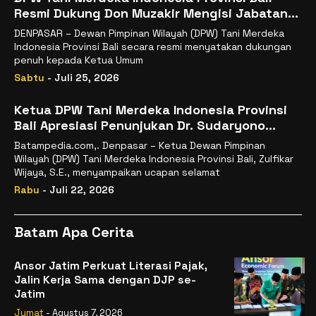
Resmi Dukung Don Muzakir Mengisi Jabatan
Wakil Menteri Pertanian RI
DENPASAR – Dewan Pimpinan Wilayah (DPW) Tani Merdeka
Indonesia Provinsi Bali secara resmi menyatakan dukungan
penuh kepada Ketua Umum
Sabtu
- Juli 25, 2026
Ketua DPW Tani Merdeka Indonesia Provinsi
Bali Apresiasi Penunjukan Dr. Sudaryono
sebagai Kepala Badan Gizi Nasional
Batampedia.com,. Denpasar – Ketua Dewan Pimpinan
Wilayah (DPW) Tani Merdeka Indonesia Provinsi Bali, Zulfikar
Wijaya, S.E., menyampaikan ucapan selamat
Rabu
- Juli 22, 2026
Batam Apa Cerita
Ansor Jatim Perkuat Literasi Pajak,
Jalin Kerja Sama dengan DJP se-
Jatim
Jumat
- Agustus 7, 2026