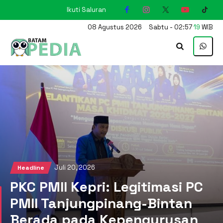
Ikuti Saluran
KARIMUN
08
Agustus
2026
Sabtu
-
02
:
57
20
WIB
Juli 20, 2026
Headline
PKC PMII Kepri: Legitimasi PC
PMII Tanjungpinang-Bintan
Berada pada Kepengurusan