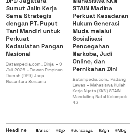
DPD Jagatara
Mahasiswa KKN
Sumut Jalin Kerja
STAIN Madina
Sama Strategis
Perkuat Kesadaran
dengan PT. Puput
Hukum Generasi
Tani Mandiri untuk
Muda melalui
Perkuat
Sosialisasi
Kedaulatan Pangan
Pencegahan
Nasional
Narkoba, Judi
Online, dan
Batampedia.com,. Binjai – 9
Pernikahan Dini
Juli 2026 – Dewan Pimpinan
Daerah (DPD) Jaga
Batampedia.com,. Padang
Nusantara Bersama
Lawas – Mahasiswa Kuliah
Kerja Nyata (KKN) STAIN
Mandailing Natal Kelompok
43
Headline
#Ansor
#Djp
#Surabaya
#Bgn
#Mbg