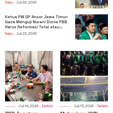
sebagai Kepala Badan Gizi
Rabu
- Juli 22, 2026
Nasional
Ketua PW GP Ansor Jawa Timur:
Gaza Menguji Nurani Dunia PBB
Harus Reformasi Total atau
Kehilangan Legitimasi
Rabu
- Juli 22, 2026
Juli 14, 2026 -
Terkini
Juli 13, 2026 -
Terkini