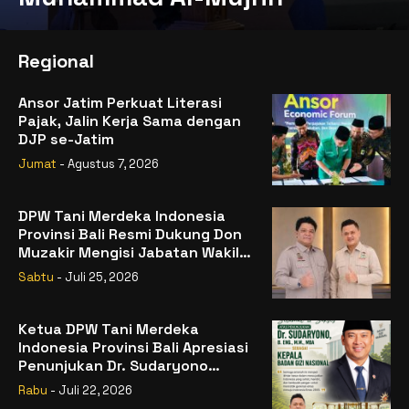
Regional
Ansor Jatim Perkuat Literasi
Pajak, Jalin Kerja Sama dengan
DJP se-Jatim
Jumat
- Agustus 7, 2026
DPW Tani Merdeka Indonesia
Provinsi Bali Resmi Dukung Don
Muzakir Mengisi Jabatan Wakil
Menteri Pertanian RI
Sabtu
- Juli 25, 2026
Ketua DPW Tani Merdeka
Indonesia Provinsi Bali Apresiasi
Penunjukan Dr. Sudaryono
sebagai Kepala Badan Gizi
Rabu
- Juli 22, 2026
Nasional