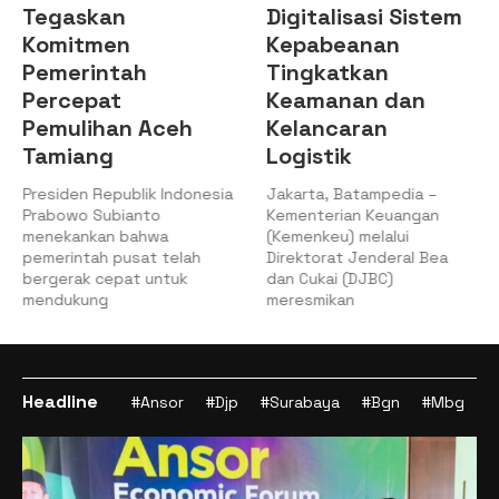
Tegaskan
Digitalisasi Sistem
Komitmen
Kepabeanan
Pemerintah
Tingkatkan
Percepat
Keamanan dan
Pemulihan Aceh
Kelancaran
Tamiang
Logistik
Presiden Republik Indonesia
Jakarta, Batampedia –
Prabowo Subianto
Kementerian Keuangan
menekankan bahwa
(Kemenkeu) melalui
pemerintah pusat telah
Direktorat Jenderal Bea
bergerak cepat untuk
dan Cukai (DJBC)
mendukung
meresmikan
Headline
#Ansor
#Djp
#Surabaya
#Bgn
#Mbg