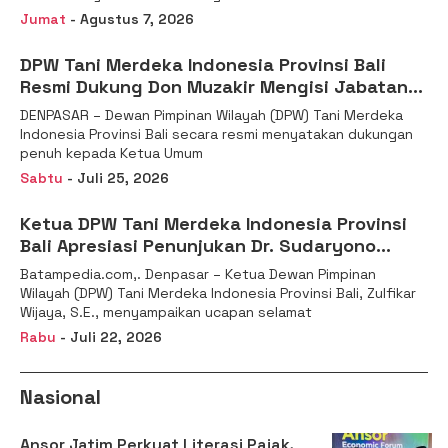
Jumat
- Agustus 7, 2026
DPW Tani Merdeka Indonesia Provinsi Bali
Resmi Dukung Don Muzakir Mengisi Jabatan
Wakil Menteri Pertanian RI
DENPASAR – Dewan Pimpinan Wilayah (DPW) Tani Merdeka
Indonesia Provinsi Bali secara resmi menyatakan dukungan
penuh kepada Ketua Umum
Sabtu
- Juli 25, 2026
Ketua DPW Tani Merdeka Indonesia Provinsi
Bali Apresiasi Penunjukan Dr. Sudaryono
sebagai Kepala Badan Gizi Nasional
Batampedia.com,. Denpasar – Ketua Dewan Pimpinan
Wilayah (DPW) Tani Merdeka Indonesia Provinsi Bali, Zulfikar
Wijaya, S.E., menyampaikan ucapan selamat
Rabu
- Juli 22, 2026
Nasional
Ansor Jatim Perkuat Literasi Pajak,