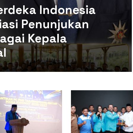
erdeka Indonesia
siasi Penunjukan
agai Kepala
al