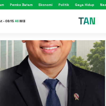
tam
Pemko Batam
Ekonomi
Politik
Gaya Hidup
Nas
KARIMU
at
-
08
:
15
48
WIB