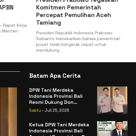
N
Komitmen Pemerintah
Kep
Percepat Pemulihan Aceh
Kea
Tamiang
Logi
t Kerja
eri
Presiden Republik Indonesia Prabowo
Jakar
Subianto menekankan bahwa pemerintah
Keuang
pusat telah bergerak cepat untuk
Jender
mendukung
Batam Apa Cerita
DPW Tani Merdeka
Indonesia Provinsi Bali
Resmi Dukung Don
Muzakir Mengisi Jabatan
Sabtu
- Juli 25, 2026
Wakil Menteri Pertanian
RI
Ketua DPW Tani Merdeka
Indonesia Provinsi Bali