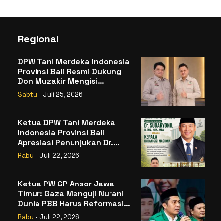
Regional
DPW Tani Merdeka Indonesia
Provinsi Bali Resmi Dukung
Don Muzakir Mengisi
Jabatan Wakil Menteri
Sabtu
- Juli 25, 2026
Pertanian RI
Ketua DPW Tani Merdeka
Indonesia Provinsi Bali
Apresiasi Penunjukan Dr.
Sudaryono sebagai Kepala
Rabu
- Juli 22, 2026
Badan Gizi Nasional
Ketua PW GP Ansor Jawa
Timur: Gaza Menguji Nurani
Dunia PBB Harus Reformasi
Total atau Kehilangan
Rabu
- Juli 22, 2026