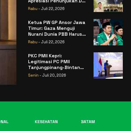
Apresiasi Penunjukan Dr.
Sudaryono sebagai
Rabu
- Juli 22, 2026
Kepala Badan Gizi
Nasional
Ketua PW GP Ansor Jawa
Timur: Gaza Menguji
Nurani Dunia PBB Harus
Reformasi Total atau
Rabu
- Juli 22, 2026
Kehilangan Legitimasi
PKC PMII Kepri:
Legitimasi PC PMII
Tanjungpinang-Bintan
Berada pada
Senin
- Juli 20, 2026
Kepengurusan
Muhammad Al-Mujrin
ONAL
KESEHATAN
BATAM