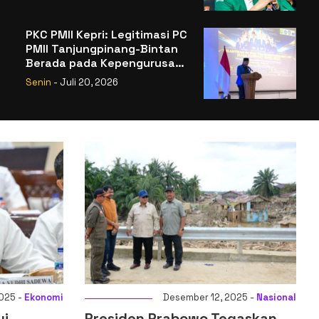
Legitimasi
PKC PMII Kepri: Legitimasi PC
PMII Tanjungpinang-Bintan
Berada pada Kepengurusan
Muhammad Al-Mujrin
Senin
- Juli 20, 2026
konomi
Desember 12, 2025 -
Nasional
Presiden Prabowo Tegaskan
Menk