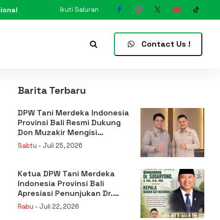
ional
Ikuti Saluran
N
Contact Us !
Barita Terbaru
DPW Tani Merdeka Indonesia
Provinsi Bali Resmi Dukung
Don Muzakir Mengisi
Jabatan Wakil Menteri
Sabtu
- Juli 25, 2026
Pertanian RI
Ketua DPW Tani Merdeka
Indonesia Provinsi Bali
Apresiasi Penunjukan Dr.
Sudaryono sebagai Kepala
Rabu
- Juli 22, 2026
Badan Gizi Nasional