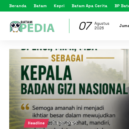
Beranda
Batam
Kepri
Batam Apa Cerita
BP Ba
07
Agustus
Jum
2026
Juli 22, 2026
Headline