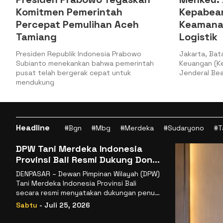
Komitmen Pemerintah
Kepabeanan 
Percepat Pemulihan Aceh
Keamanan da
Tamiang
Logistik
residen Republik Indonesia Prabowo
Jakarta, Batamped
ubianto menekankan bahwa pemerintah
Keuangan (Kemenkeu
usat telah bergerak cepat untuk
Jenderal Bea dan 
endukung
Headline
#Bgn
#Mbg
#Merdeka
#Sudaryono
#T
DPW Tani Merdeka Indonesia
Provinsi Bali Resmi Dukung Don
Muzakir Mengisi Jabatan Wakil
DENPASAR – Dewan Pimpinan Wilayah (DPW)
Menteri Pertanian RI
Tani Merdeka Indonesia Provinsi Bali
secara resmi menyatakan dukungan penuh
kepada Ketua Umum
Sabtu
- Juli 25, 2026