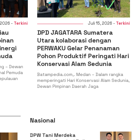
-
Terkini
Juli 15, 2026 -
Terkini
DPD JAGATARA Sumatera
PC P
n
Utara kolaborasi dengan
Lap
gi
PERWAKU Gelar Penanaman
dan 
Pohon Produktif Peringati Hari
Dist
Konservasi Alam Sedunia
Kepr
Dewan
emuda
Batampedia.com,. Medan – Dalam rangka
Batam
uan
memperingati Hari Konservasi Alam Sedunia,
Pengu
Dewan Pimpinan Daerah Jaga
Islam 
Bintan
Nasional
DPW Tani Merdeka