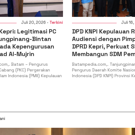
Juli 20, 2026 -
Terkini
Juli 16, 2026 
i: Legitimasi PC
DPD KNPI Kepulauan Riau
pinang-Bintan
Audiensi dengan Pimpina
 Kepengurusan
DPRD Kepri, Perkuat Siner
-Mujrin
Membangun SDM Pemuda
Batam – Pengurus
Batampedia.com,. Tanjungpinang – 
g (PKC) Pergerakan
Pengurus Daerah Komite Nasional P
donesia (PMII) Kepulauan
Indonesia (DPD KNPI) Provinsi Kepula
ani