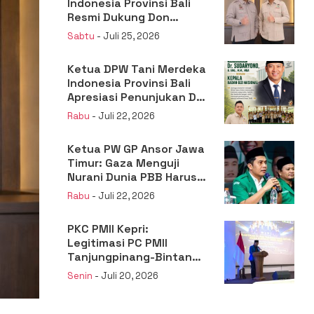
Indonesia Provinsi Bali
Resmi Dukung Don
Muzakir Mengisi Jabatan
Sabtu
- Juli 25, 2026
Wakil Menteri Pertanian
RI
Ketua DPW Tani Merdeka
Indonesia Provinsi Bali
Apresiasi Penunjukan Dr.
Sudaryono sebagai
Rabu
- Juli 22, 2026
Kepala Badan Gizi
Nasional
Ketua PW GP Ansor Jawa
Timur: Gaza Menguji
Nurani Dunia PBB Harus
Reformasi Total atau
Rabu
- Juli 22, 2026
Kehilangan Legitimasi
PKC PMII Kepri:
Legitimasi PC PMII
Tanjungpinang-Bintan
Berada pada
Senin
- Juli 20, 2026
Kepengurusan
Muhammad Al-Mujrin