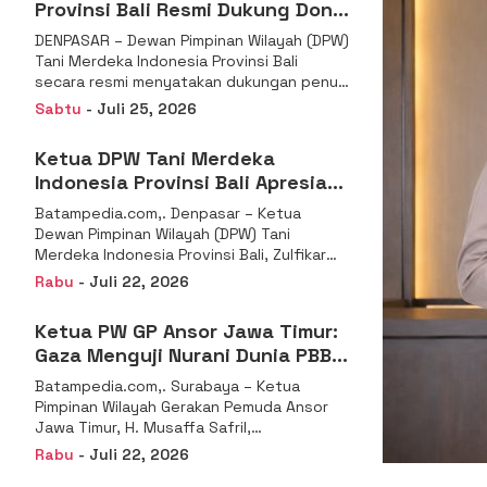
Provinsi Bali Resmi Dukung Don
Muzakir Mengisi Jabatan Wakil
DENPASAR – Dewan Pimpinan Wilayah (DPW)
Menteri Pertanian RI
Tani Merdeka Indonesia Provinsi Bali
secara resmi menyatakan dukungan penuh
kepada Ketua Umum
Sabtu
- Juli 25, 2026
Ketua DPW Tani Merdeka
Indonesia Provinsi Bali Apresiasi
Penunjukan Dr. Sudaryono
Batampedia.com,. Denpasar – Ketua
sebagai Kepala Badan Gizi
Dewan Pimpinan Wilayah (DPW) Tani
Nasional
Merdeka Indonesia Provinsi Bali, Zulfikar
Wijaya, S.E., menyampaikan ucapan
Rabu
- Juli 22, 2026
selamat
Ketua PW GP Ansor Jawa Timur:
Gaza Menguji Nurani Dunia PBB
Harus Reformasi Total atau
Batampedia.com,. Surabaya – Ketua
Kehilangan Legitimasi
Pimpinan Wilayah Gerakan Pemuda Ansor
Jawa Timur, H. Musaffa Safril,
menyampaikan keprihatinan mendalam
Rabu
- Juli 22, 2026
atas krisis