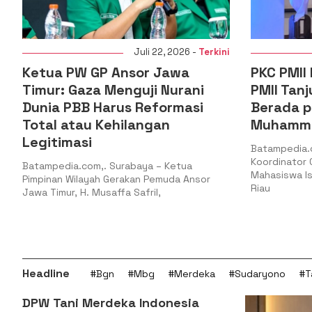
Juli 22, 2026 -
Terkini
Ketua PW GP Ansor Jawa
PKC PMII Kepr
Timur: Gaza Menguji Nurani
PMII Tanjung
Dunia PBB Harus Reformasi
Berada pada
Total atau Kehilangan
Muhammad Al
Legitimasi
Batampedia.com,. 
Koordinator Caban
atampedia.com,. Surabaya – Ketua
Mahasiswa Islam In
impinan Wilayah Gerakan Pemuda Ansor
Riau
awa Timur, H. Musaffa Safril,
Headline
#Bgn
#Mbg
#Merdeka
#Sudaryono
#T
DPW Tani Merdeka Indonesia