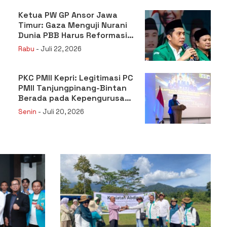
Ketua PW GP Ansor Jawa
Timur: Gaza Menguji Nurani
Dunia PBB Harus Reformasi
Total atau Kehilangan
Rabu
- Juli 22, 2026
Legitimasi
PKC PMII Kepri: Legitimasi PC
PMII Tanjungpinang-Bintan
Berada pada Kepengurusan
Muhammad Al-Mujrin
Senin
- Juli 20, 2026