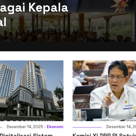
agai Kepala
al
sember 14, 2025 -
Ekonomi
Desember 14, 2025 -
E
alisasi Sistem
Komisi XI DPR RI Setujui