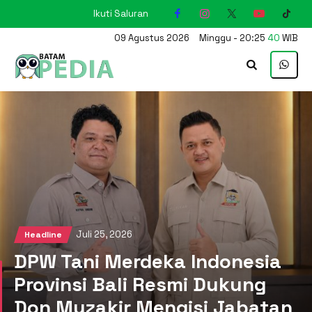
Ikuti Saluran
KARIMUN
09
Agustus
2026
Minggu
-
20
:
25
41
WIB
Juli 25, 2026
Headline
DPW Tani Merdeka Indonesia
Provinsi Bali Resmi Dukung
Don Muzakir Mengisi Jabatan