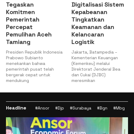
Tegaskan
Digitalisasi Sistem
Komitmen
Kepabeanan
Pemerintah
Tingkatkan
Percepat
Keamanan dan
Pemulihan Aceh
Kelancaran
Tamiang
Logistik
Presiden Republik Indonesia
Jakarta, Batampedia –
Prabowo Subianto
Kementerian Keuangan
menekankan bahwa
(Kemenkeu) melalui
pemerintah pusat telah
Direktorat Jenderal Bea
bergerak cepat untuk
dan Cukai (DJBC)
mendukung
meresmikan
Headline
#Ansor
#Djp
#Surabaya
#Bgn
#Mbg