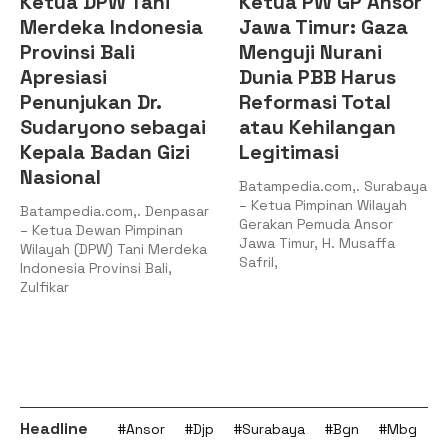
Ketua DPW Tani
Ketua PW GP Ansor
Merdeka Indonesia
Jawa Timur: Gaza
Provinsi Bali
Menguji Nurani
Apresiasi
Dunia PBB Harus
Penunjukan Dr.
Reformasi Total
Sudaryono sebagai
atau Kehilangan
Kepala Badan Gizi
Legitimasi
Nasional
Batampedia.com,. Surabaya
– Ketua Pimpinan Wilayah
Batampedia.com,. Denpasar
Gerakan Pemuda Ansor
– Ketua Dewan Pimpinan
Jawa Timur, H. Musaffa
Wilayah (DPW) Tani Merdeka
Safril,
Indonesia Provinsi Bali,
Zulfikar
Headline
#Ansor
#Djp
#Surabaya
#Bgn
#Mbg