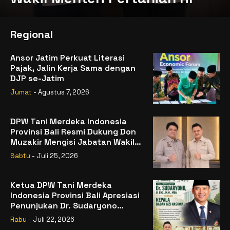
Regional
Ansor Jatim Perkuat Literasi
Pajak, Jalin Kerja Sama dengan
DJP se-Jatim
Jumat
- Agustus 7, 2026
DPW Tani Merdeka Indonesia
Provinsi Bali Resmi Dukung Don
Muzakir Mengisi Jabatan Wakil
Menteri Pertanian RI
Sabtu
- Juli 25, 2026
Ketua DPW Tani Merdeka
Indonesia Provinsi Bali Apresiasi
Penunjukan Dr. Sudaryono
sebagai Kepala Badan Gizi
Rabu
- Juli 22, 2026
Nasional