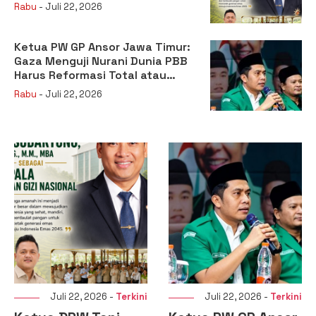
sebagai Kepala Badan Gizi
Rabu
- Juli 22, 2026
Nasional
Ketua PW GP Ansor Jawa Timur:
Gaza Menguji Nurani Dunia PBB
Harus Reformasi Total atau
Kehilangan Legitimasi
Rabu
- Juli 22, 2026
Juli 22, 2026 -
Terkini
Juli 22, 2026 -
Terkini