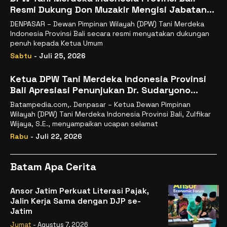
Resmi Dukung Don Muzakir Mengisi Jabatan
Wakil Menteri Pertanian RI
DENPASAR – Dewan Pimpinan Wilayah (DPW) Tani Merdeka
Indonesia Provinsi Bali secara resmi menyatakan dukungan
penuh kepada Ketua Umum
Sabtu
- Juli 25, 2026
Ketua DPW Tani Merdeka Indonesia Provinsi
Bali Apresiasi Penunjukan Dr. Sudaryono
sebagai Kepala Badan Gizi Nasional
Batampedia.com,. Denpasar – Ketua Dewan Pimpinan
Wilayah (DPW) Tani Merdeka Indonesia Provinsi Bali, Zulfikar
Wijaya, S.E., menyampaikan ucapan selamat
Rabu
- Juli 22, 2026
Batam Apa Cerita
Ansor Jatim Perkuat Literasi Pajak,
Jalin Kerja Sama dengan DJP se-
Jatim
Jumat
- Agustus 7, 2026