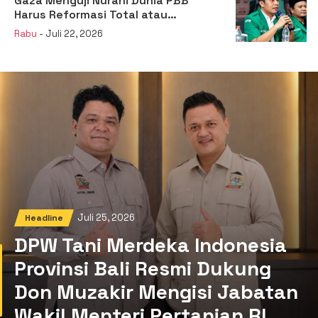
Gaza Menguji Nurani Dunia PBB
Harus Reformasi Total atau
Kehilangan Legitimasi
Rabu
- Juli 22, 2026
Juli 25, 2026
Headline
DPW Tani Merdeka Indonesia
Provinsi Bali Resmi Dukung
Don Muzakir Mengisi Jabatan
Wakil Menteri Pertanian RI