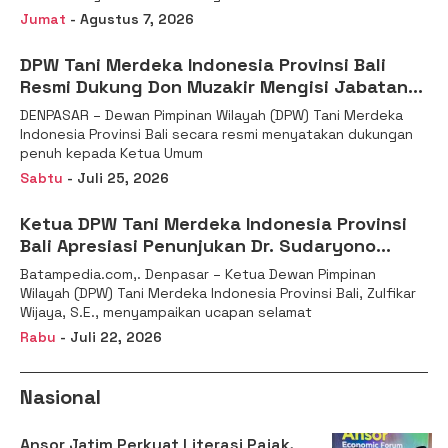
Jumat
- Agustus 7, 2026
DPW Tani Merdeka Indonesia Provinsi Bali
Resmi Dukung Don Muzakir Mengisi Jabatan
Wakil Menteri Pertanian RI
DENPASAR – Dewan Pimpinan Wilayah (DPW) Tani Merdeka
Indonesia Provinsi Bali secara resmi menyatakan dukungan
penuh kepada Ketua Umum
Sabtu
- Juli 25, 2026
Ketua DPW Tani Merdeka Indonesia Provinsi
Bali Apresiasi Penunjukan Dr. Sudaryono
sebagai Kepala Badan Gizi Nasional
Batampedia.com,. Denpasar – Ketua Dewan Pimpinan
Wilayah (DPW) Tani Merdeka Indonesia Provinsi Bali, Zulfikar
Wijaya, S.E., menyampaikan ucapan selamat
Rabu
- Juli 22, 2026
Nasional
Ansor Jatim Perkuat Literasi Pajak,