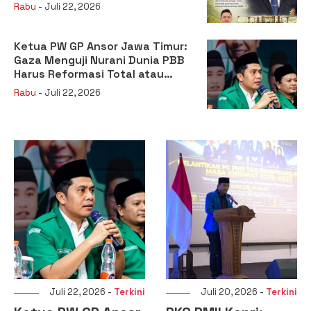
sebagai Kepala Badan Gizi
Rabu
- Juli 22, 2026
Nasional
Ketua PW GP Ansor Jawa Timur:
Gaza Menguji Nurani Dunia PBB
Harus Reformasi Total atau
Kehilangan Legitimasi
Rabu
- Juli 22, 2026
Juli 20, 2026 -
Terkini
Juli 16, 2026 -
Terkini