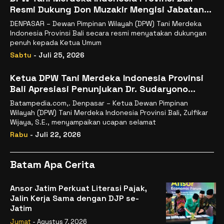
Resmi Dukung Don Muzakir Mengisi Jabatan
Wakil Menteri Pertanian RI
DENPASAR – Dewan Pimpinan Wilayah (DPW) Tani Merdeka
Indonesia Provinsi Bali secara resmi menyatakan dukungan
penuh kepada Ketua Umum
Sabtu
- Juli 25, 2026
Ketua DPW Tani Merdeka Indonesia Provinsi
Bali Apresiasi Penunjukan Dr. Sudaryono
sebagai Kepala Badan Gizi Nasional
Batampedia.com,. Denpasar – Ketua Dewan Pimpinan
Wilayah (DPW) Tani Merdeka Indonesia Provinsi Bali, Zulfikar
Wijaya, S.E., menyampaikan ucapan selamat
Rabu
- Juli 22, 2026
Batam Apa Cerita
Ansor Jatim Perkuat Literasi Pajak,
Jalin Kerja Sama dengan DJP se-
Jatim
Jumat
- Agustus 7, 2026