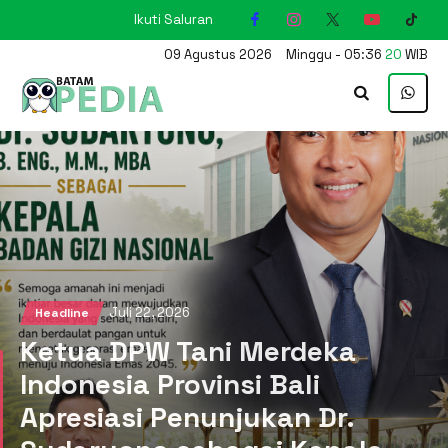
Ikuti Saluran
KARIMUN
09
Agustus
2026
Minggu
-
05
:
36
21
WIB
Juli 22, 2026
Headline
Ketua DPW Tani Merdeka
Indonesia Provinsi Bali
Apresiasi Penunjukan Dr.
Sudaryono sebagai Kepala