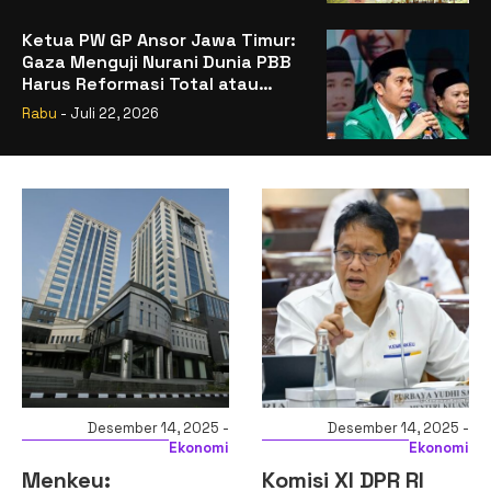
Ketua PW GP Ansor Jawa Timur:
Gaza Menguji Nurani Dunia PBB
Harus Reformasi Total atau
Kehilangan Legitimasi
Rabu
- Juli 22, 2026
-
Desember 14, 2025 -
Desember 12, 2025 -
i
Ekonomi
Nasional
Komisi XI DPR RI
Presiden Prabowo