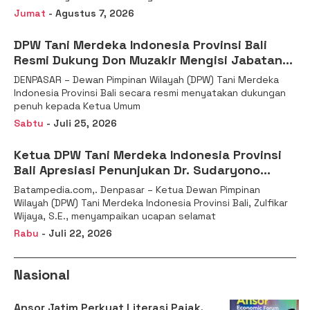
Jumat
- Agustus 7, 2026
DPW Tani Merdeka Indonesia Provinsi Bali
Resmi Dukung Don Muzakir Mengisi Jabatan
Wakil Menteri Pertanian RI
DENPASAR – Dewan Pimpinan Wilayah (DPW) Tani Merdeka
Indonesia Provinsi Bali secara resmi menyatakan dukungan
penuh kepada Ketua Umum
Sabtu
- Juli 25, 2026
Ketua DPW Tani Merdeka Indonesia Provinsi
Bali Apresiasi Penunjukan Dr. Sudaryono
sebagai Kepala Badan Gizi Nasional
Batampedia.com,. Denpasar – Ketua Dewan Pimpinan
Wilayah (DPW) Tani Merdeka Indonesia Provinsi Bali, Zulfikar
Wijaya, S.E., menyampaikan ucapan selamat
Rabu
- Juli 22, 2026
Nasional
Ansor Jatim Perkuat Literasi Pajak,