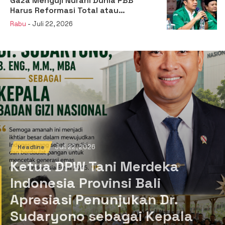
Gaza Menguji Nurani Dunia PBB
Harus Reformasi Total atau
Kehilangan Legitimasi
Rabu
- Juli 22, 2026
Juli 22, 2026
Headline
Ketua DPW Tani Merdeka
Indonesia Provinsi Bali
Apresiasi Penunjukan Dr.
Sudaryono sebagai Kepala
Badan Gizi Nasional