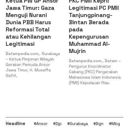
PKC PMII Kepri:
DPD KNPI
Legitimasi PC PMII
Kepulauan Riau
Tanjungpinang-
Audiensi dengan
Bintan Berada
Pimpinan DPRD
pada
Kepri, Perkuat
Kepengurusan
Sinergi
Muhammad Al-
Membangun SDM
Mujrin
Pemuda
Batampedia.com,. Batam –
Batampedia.com,.
Pengurus Koordinator
Tanjungpinang – Dewan
Cabang (PKC) Pergerakan
Pengurus Daerah Komite
Mahasiswa Islam Indonesia
Nasional Pemuda Indonesia
(PMII) Kepulauan Riau
(DPD KNPI) Provinsi
Kepulauan
Headline
#Ansor
#Djp
#Surabaya
#Bgn
#Mbg