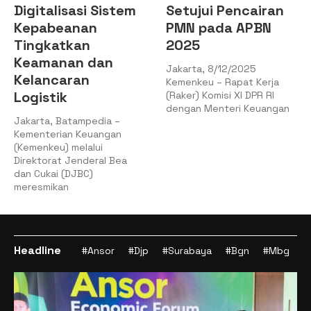
Setujui Pencairan
Tegaskan
PMN pada APBN
Komitmen
2025
Pemerintah
Percepat
Jakarta, 8/12/2025
Pemulihan Aceh
Kemenkeu – Rapat Kerja
Tamiang
(Raker) Komisi XI DPR RI
dengan Menteri Keuangan
Presiden Republik Indonesia
Prabowo Subianto
menekankan bahwa
pemerintah pusat telah
bergerak cepat untuk
mendukung
Headline
#Ansor
#Djp
#Surabaya
#Bgn
#Mbg