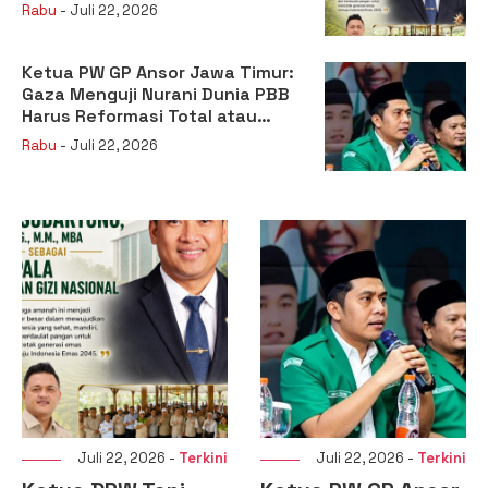
sebagai Kepala Badan Gizi
Rabu
- Juli 22, 2026
Nasional
Ketua PW GP Ansor Jawa Timur:
Gaza Menguji Nurani Dunia PBB
Harus Reformasi Total atau
Kehilangan Legitimasi
Rabu
- Juli 22, 2026
Juli 22, 2026 -
Terkini
Juli 22, 2026 -
Terkini