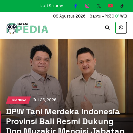
Ikuti Saluran
KARIMUN
08
Agustus
2026
Sabtu
-
11
:
30
02
WIB
Juli 25, 2026
Headline
DPW Tani Merdeka Indonesia
Provinsi Bali Resmi Dukung
Don Muzakir Mengisi Jabatan