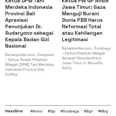
Ketua DPW Tani
Ketua PW GP Ansor
Merdeka Indonesia
Jawa Timur: Gaza
Provinsi Bali
Menguji Nurani
Apresiasi
Dunia PBB Harus
Penunjukan Dr.
Reformasi Total
Sudaryono sebagai
atau Kehilangan
Kepala Badan Gizi
Legitimasi
Nasional
Batampedia.com,. Surabaya
– Ketua Pimpinan Wilayah
Batampedia.com,. Denpasar
Gerakan Pemuda Ansor
– Ketua Dewan Pimpinan
Jawa Timur, H. Musaffa
Wilayah (DPW) Tani Merdeka
Safril,
Indonesia Provinsi Bali,
Zulfikar
Headline
#Ansor
#Djp
#Surabaya
#Bgn
#Mbg