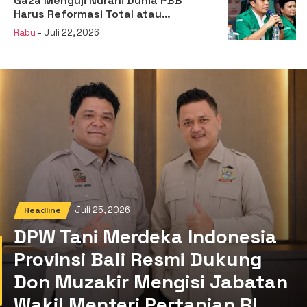
Gaza Menguji Nurani Dunia PBB
Harus Reformasi Total atau
Kehilangan Legitimasi
Rabu
- Juli 22, 2026
Juli 25, 2026
Headline
DPW Tani Merdeka Indonesia
Provinsi Bali Resmi Dukung
Don Muzakir Mengisi Jabatan
Wakil Menteri Pertanian RI