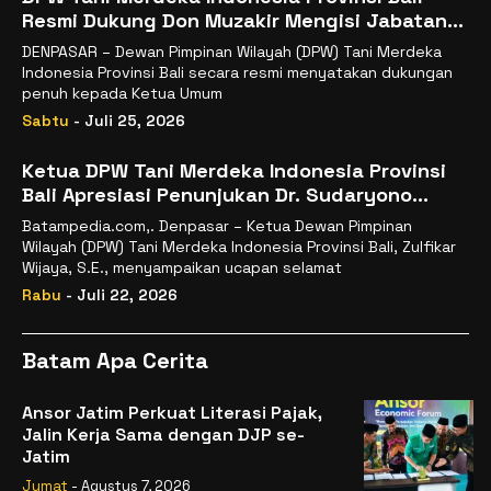
Resmi Dukung Don Muzakir Mengisi Jabatan
Wakil Menteri Pertanian RI
DENPASAR – Dewan Pimpinan Wilayah (DPW) Tani Merdeka
Indonesia Provinsi Bali secara resmi menyatakan dukungan
penuh kepada Ketua Umum
Sabtu
- Juli 25, 2026
Ketua DPW Tani Merdeka Indonesia Provinsi
Bali Apresiasi Penunjukan Dr. Sudaryono
sebagai Kepala Badan Gizi Nasional
Batampedia.com,. Denpasar – Ketua Dewan Pimpinan
Wilayah (DPW) Tani Merdeka Indonesia Provinsi Bali, Zulfikar
Wijaya, S.E., menyampaikan ucapan selamat
Rabu
- Juli 22, 2026
Batam Apa Cerita
Ansor Jatim Perkuat Literasi Pajak,
Jalin Kerja Sama dengan DJP se-
Jatim
Jumat
- Agustus 7, 2026