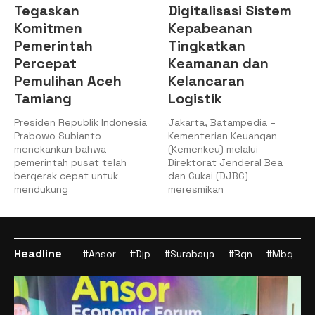
Tegaskan
Digitalisasi Sistem
Komitmen
Kepabeanan
Pemerintah
Tingkatkan
Percepat
Keamanan dan
Pemulihan Aceh
Kelancaran
Tamiang
Logistik
Presiden Republik Indonesia
Jakarta, Batampedia –
Prabowo Subianto
Kementerian Keuangan
menekankan bahwa
(Kemenkeu) melalui
pemerintah pusat telah
Direktorat Jenderal Bea
bergerak cepat untuk
dan Cukai (DJBC)
mendukung
meresmikan
Headline
#Ansor
#Djp
#Surabaya
#Bgn
#Mbg