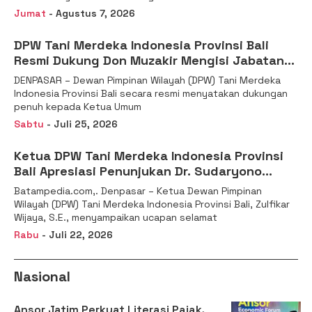
Jumat
- Agustus 7, 2026
DPW Tani Merdeka Indonesia Provinsi Bali
Resmi Dukung Don Muzakir Mengisi Jabatan
Wakil Menteri Pertanian RI
DENPASAR – Dewan Pimpinan Wilayah (DPW) Tani Merdeka
Indonesia Provinsi Bali secara resmi menyatakan dukungan
penuh kepada Ketua Umum
Sabtu
- Juli 25, 2026
Ketua DPW Tani Merdeka Indonesia Provinsi
Bali Apresiasi Penunjukan Dr. Sudaryono
sebagai Kepala Badan Gizi Nasional
Batampedia.com,. Denpasar – Ketua Dewan Pimpinan
Wilayah (DPW) Tani Merdeka Indonesia Provinsi Bali, Zulfikar
Wijaya, S.E., menyampaikan ucapan selamat
Rabu
- Juli 22, 2026
Nasional
Ansor Jatim Perkuat Literasi Pajak,