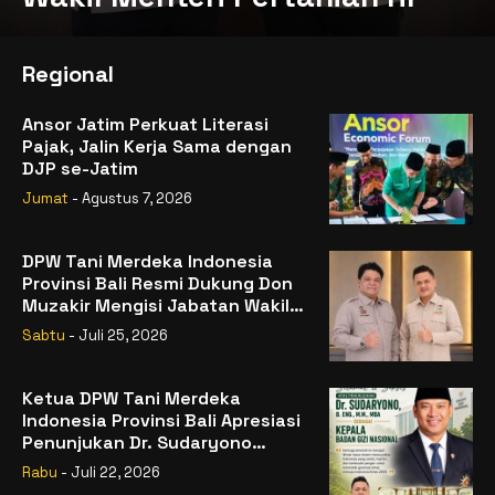
Regional
Ansor Jatim Perkuat Literasi
Pajak, Jalin Kerja Sama dengan
DJP se-Jatim
Jumat
- Agustus 7, 2026
DPW Tani Merdeka Indonesia
Provinsi Bali Resmi Dukung Don
Muzakir Mengisi Jabatan Wakil
Menteri Pertanian RI
Sabtu
- Juli 25, 2026
Ketua DPW Tani Merdeka
Indonesia Provinsi Bali Apresiasi
Penunjukan Dr. Sudaryono
sebagai Kepala Badan Gizi
Rabu
- Juli 22, 2026
Nasional