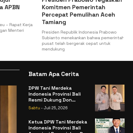
 APBN
Komitmen Pemerintah
Percepat Pemulihan Aceh
Tamiang
– Rapat Kerja
n Menteri
Presiden Republik Indonesia Prabowo
Subianto menekankan bahwa pemerintah
pusat telah bergerak cepat untuk
mendukung
Batam Apa Cerita
DPW Tani Merdeka
Indonesia Provinsi Bali
Resmi Dukung Don
Muzakir Mengisi Jabatan
Sabtu
- Juli 25, 2026
Wakil Menteri Pertanian
RI
Ketua DPW Tani Merdeka
Indonesia Provinsi Bali