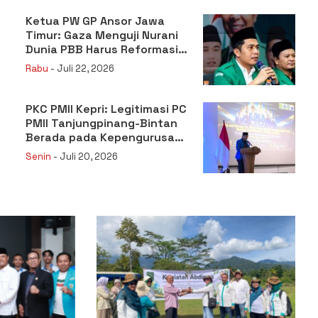
Ketua PW GP Ansor Jawa
Timur: Gaza Menguji Nurani
Dunia PBB Harus Reformasi
Total atau Kehilangan
Rabu
- Juli 22, 2026
Legitimasi
PKC PMII Kepri: Legitimasi PC
PMII Tanjungpinang-Bintan
Berada pada Kepengurusan
Muhammad Al-Mujrin
Senin
- Juli 20, 2026