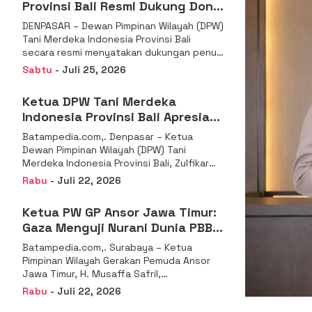
Provinsi Bali Resmi Dukung Don
Muzakir Mengisi Jabatan Wakil
DENPASAR – Dewan Pimpinan Wilayah (DPW)
Menteri Pertanian RI
Tani Merdeka Indonesia Provinsi Bali
secara resmi menyatakan dukungan penuh
kepada Ketua Umum
Sabtu
- Juli 25, 2026
Ketua DPW Tani Merdeka
Indonesia Provinsi Bali Apresiasi
Penunjukan Dr. Sudaryono
Batampedia.com,. Denpasar – Ketua
sebagai Kepala Badan Gizi
Dewan Pimpinan Wilayah (DPW) Tani
Nasional
Merdeka Indonesia Provinsi Bali, Zulfikar
Wijaya, S.E., menyampaikan ucapan
Rabu
- Juli 22, 2026
selamat
Ketua PW GP Ansor Jawa Timur:
Gaza Menguji Nurani Dunia PBB
Harus Reformasi Total atau
Batampedia.com,. Surabaya – Ketua
Kehilangan Legitimasi
Pimpinan Wilayah Gerakan Pemuda Ansor
Jawa Timur, H. Musaffa Safril,
menyampaikan keprihatinan mendalam
Rabu
- Juli 22, 2026
atas krisis