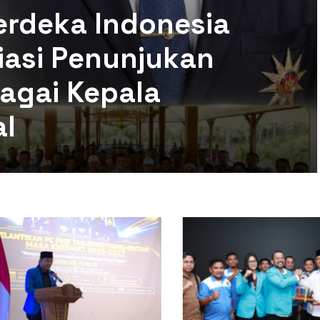
erdeka Indonesia
siasi Penunjukan
agai Kepala
al