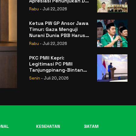
Apresiasi Penunjukan Dr.
Sudaryono sebagai
Rabu
- Juli 22, 2026
Kepala Badan Gizi
Nasional
Ketua PW GP Ansor Jawa
Timur: Gaza Menguji
Nurani Dunia PBB Harus
Reformasi Total atau
Rabu
- Juli 22, 2026
Kehilangan Legitimasi
PKC PMII Kepri:
Legitimasi PC PMII
Tanjungpinang-Bintan
Berada pada
Senin
- Juli 20, 2026
Kepengurusan
Muhammad Al-Mujrin
ONAL
KESEHATAN
BATAM