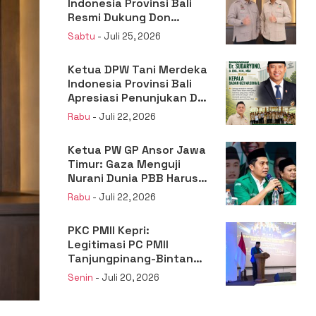
Indonesia Provinsi Bali
Resmi Dukung Don
Muzakir Mengisi Jabatan
Sabtu
- Juli 25, 2026
Wakil Menteri Pertanian
RI
Ketua DPW Tani Merdeka
Indonesia Provinsi Bali
Apresiasi Penunjukan Dr.
Sudaryono sebagai
Rabu
- Juli 22, 2026
Kepala Badan Gizi
Nasional
Ketua PW GP Ansor Jawa
Timur: Gaza Menguji
Nurani Dunia PBB Harus
Reformasi Total atau
Rabu
- Juli 22, 2026
Kehilangan Legitimasi
PKC PMII Kepri:
Legitimasi PC PMII
Tanjungpinang-Bintan
Berada pada
Senin
- Juli 20, 2026
Kepengurusan
Muhammad Al-Mujrin