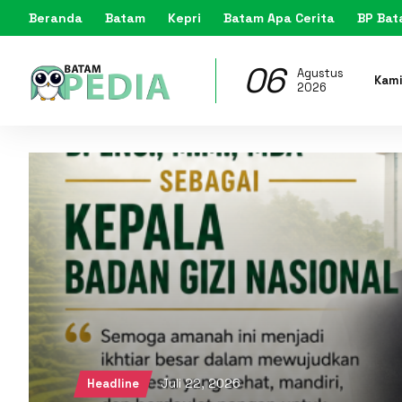
Beranda
Batam
Kepri
Batam Apa Cerita
BP Ba
06
Agustus
Kam
2026
Juli 22, 2026
Headline