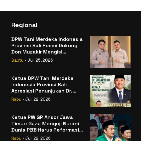
Regional
DPW Tani Merdeka Indonesia
Provinsi Bali Resmi Dukung
Don Muzakir Mengisi
Jabatan Wakil Menteri
Sabtu
- Juli 25, 2026
Pertanian RI
Ketua DPW Tani Merdeka
Indonesia Provinsi Bali
Apresiasi Penunjukan Dr.
Sudaryono sebagai Kepala
Rabu
- Juli 22, 2026
Badan Gizi Nasional
Ketua PW GP Ansor Jawa
Timur: Gaza Menguji Nurani
Dunia PBB Harus Reformasi
Total atau Kehilangan
Rabu
- Juli 22, 2026