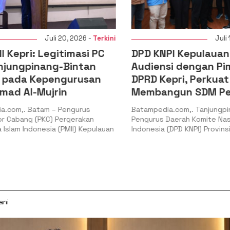
Juli 20, 2026 -
Terkini
Juli 16
Kepri: Legitimasi PC
DPD KNPI Kepulauan R
jungpinang-Bintan
Audiensi dengan Pim
pada Kepengurusan
DPRD Kepri, Perkuat S
d Al-Mujrin
Membangun SDM Pe
com,. Batam – Pengurus
Batampedia.com,. Tanjungpina
Cabang (PKC) Pergerakan
Pengurus Daerah Komite Nasio
lam Indonesia (PMII) Kepulauan
Indonesia (DPD KNPI) Provinsi 
ani