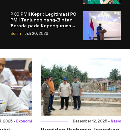
Legitimasi
PKC PMII Kepri: Legitimasi PC
PMII Tanjungpinang-Bintan
Berada pada Kepengurusan
Muhammad Al-Mujrin
Senin
- Juli 20, 2026
025 -
Ekonomi
Desember 12, 2025 -
Nasional
ui
Presiden Prabowo Tegaskan