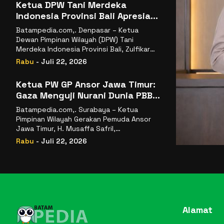
Ketua DPW Tani Merdeka
Indonesia Provinsi Bali Apresiasi
Penunjukan Dr. Sudaryono
Batampedia.com,. Denpasar – Ketua
sebagai Kepala Badan Gizi
Dewan Pimpinan Wilayah (DPW) Tani
Nasional
Merdeka Indonesia Provinsi Bali, Zulfikar
Wijaya, S.E., menyampaikan ucapan
Rabu
- Juli 22, 2026
selamat
Ketua PW GP Ansor Jawa Timur:
Gaza Menguji Nurani Dunia PBB
Harus Reformasi Total atau
Batampedia.com,. Surabaya – Ketua
Kehilangan Legitimasi
Pimpinan Wilayah Gerakan Pemuda Ansor
Jawa Timur, H. Musaffa Safril,
menyampaikan keprihatinan mendalam
Rabu
- Juli 22, 2026
atas krisis
Alamat