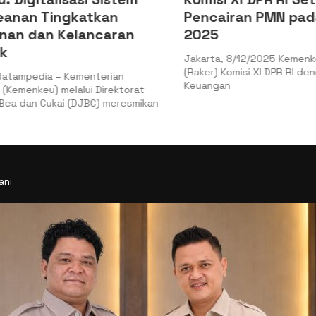
nan Tingkatkan
Pencairan PMN pada
n dan Kelancaran
2025
Jakarta, 8/12/2025 Kemenkeu 
(Raker) Komisi XI DPR RI denga
ampedia – Kementerian
Keuangan
menkeu) melalui Direktorat
 dan Cukai (DJBC) meresmikan
ani