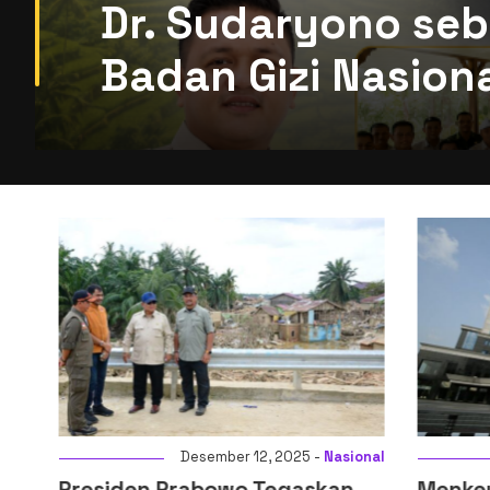
Dr. Sudaryono seb
Badan Gizi Nasion
i
Desember 12, 2025 -
Nasional
Presiden Prabowo Tegaskan
Menkeu: D