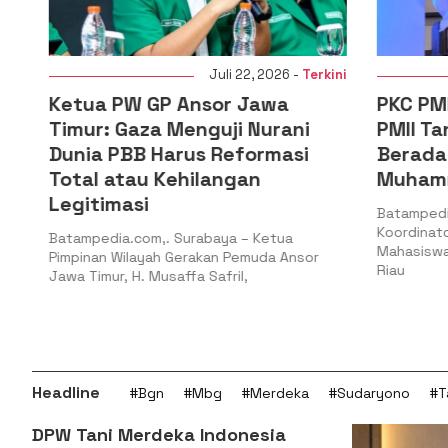
i
Juli 22, 2026 -
Terkini
Ketua PW GP Ansor Jawa
PKC PMII 
Timur: Gaza Menguji Nurani
PMII Tan
Dunia PBB Harus Reformasi
Berada 
Total atau Kehilangan
Muhamma
Legitimasi
Batampedia.
Koordinator 
Batampedia.com,. Surabaya – Ketua
Mahasiswa Is
Pimpinan Wilayah Gerakan Pemuda Ansor
Riau
Jawa Timur, H. Musaffa Safril,
Headline
#Bgn
#Mbg
#Merdeka
#Sudaryono
#T
DPW Tani Merdeka Indonesia