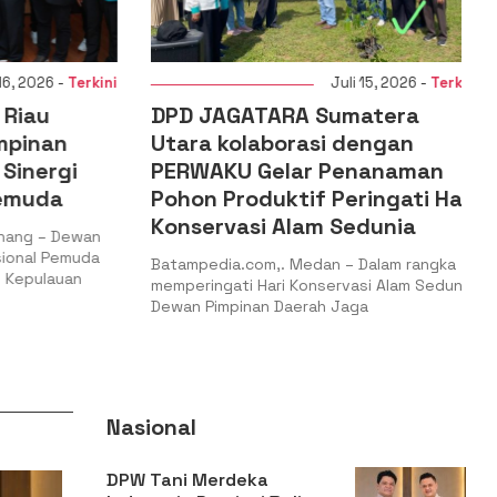
, 2026 -
Terkini
Juli 15, 2026 -
Terkini
iau
DPD JAGATARA Sumatera
pinan
Utara kolaborasi dengan
inergi
PERWAKU Gelar Penanaman
muda
Pohon Produktif Peringati Hari
Konservasi Alam Sedunia
ng – Dewan
nal Pemuda
Batampedia.com,. Medan – Dalam rangka
Kepulauan
memperingati Hari Konservasi Alam Sedunia,
Dewan Pimpinan Daerah Jaga
Nasional
DPW Tani Merdeka