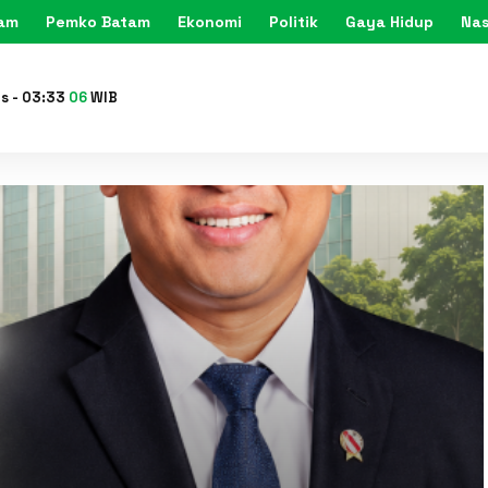
tam
Pemko Batam
Ekonomi
Politik
Gaya Hidup
Nas
KARIMU
is
-
03
:
33
08
WIB