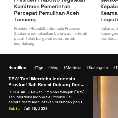
Komitmen Pemerintah
Kepabea
Percepat Pemulihan Aceh
Keamana
Tamiang
Logistik
a
Presiden Republik Indonesia Prabowo
Jakarta, Bat
Subianto menekankan bahwa pemerintah
Keuangan (Ke
pusat telah bergerak cepat untuk
Jenderal Bea
mendukung
Headline
#Bgn
#Mbg
#Merdeka
#Sudaryono
#T
DPW Tani Merdeka Indonesia
Provinsi Bali Resmi Dukung Don
Muzakir Mengisi Jabatan Wakil
DENPASAR – Dewan Pimpinan Wilayah (DPW)
Menteri Pertanian RI
Tani Merdeka Indonesia Provinsi Bali
secara resmi menyatakan dukungan penuh
kepada Ketua Umum
Sabtu
- Juli 25, 2026