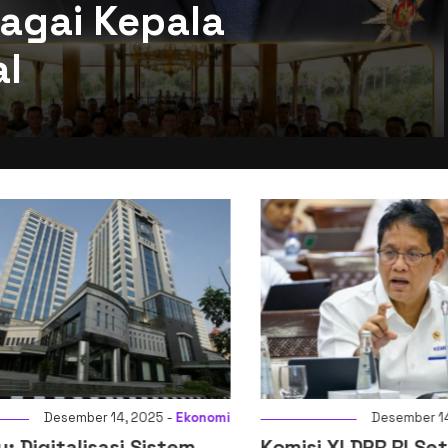
agai Kepala
al
Desember 14, 2025 -
Ekonomi
Desember 14, 2
igitalisasi Sistem
Komisi XI DPR RI Setuj