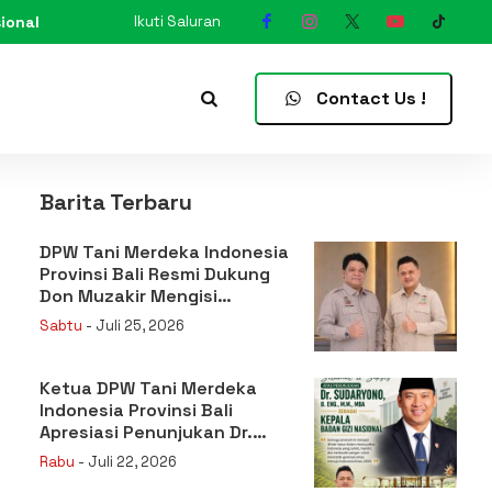
ional
Ikuti Saluran
N
Contact Us !
Barita Terbaru
DPW Tani Merdeka Indonesia
Provinsi Bali Resmi Dukung
Don Muzakir Mengisi
Jabatan Wakil Menteri
Sabtu
- Juli 25, 2026
Pertanian RI
Ketua DPW Tani Merdeka
Indonesia Provinsi Bali
Apresiasi Penunjukan Dr.
Sudaryono sebagai Kepala
Rabu
- Juli 22, 2026
Badan Gizi Nasional