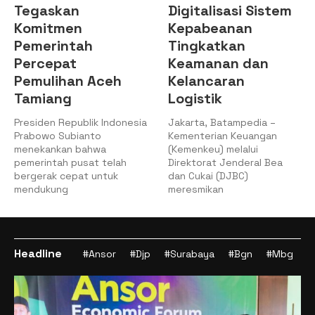
n
Digitalisasi Sistem
Setujui P
n
Kepabeanan
PMN pada
tah
Tingkatkan
2025
t
Keamanan dan
Jakarta, 8/12
an Aceh
Kelancaran
Kemenkeu – R
Logistik
(Raker) Komisi
dengan Mente
ublik Indonesia
Jakarta, Batampedia –
ianto
Kementerian Keuangan
 bahwa
(Kemenkeu) melalui
pusat telah
Direktorat Jenderal Bea
pat untuk
dan Cukai (DJBC)
meresmikan
Headline
#Ansor
#Djp
#Surabaya
#Bgn
#Mbg