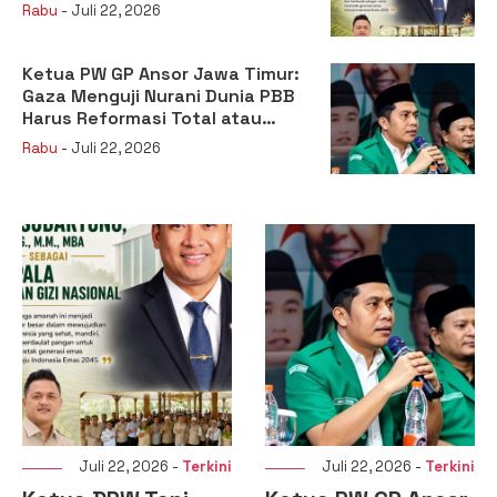
sebagai Kepala Badan Gizi
Rabu
- Juli 22, 2026
Nasional
Ketua PW GP Ansor Jawa Timur:
Gaza Menguji Nurani Dunia PBB
Harus Reformasi Total atau
Kehilangan Legitimasi
Rabu
- Juli 22, 2026
 2026 -
Terkini
Juli 22, 2026 -
Terkini
Juli 20, 2