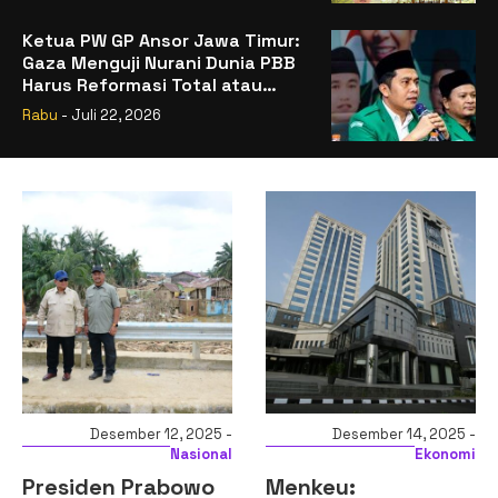
Ketua PW GP Ansor Jawa Timur:
Gaza Menguji Nurani Dunia PBB
Harus Reformasi Total atau
Kehilangan Legitimasi
Rabu
- Juli 22, 2026
ember 12, 2025 -
Desember 14, 2025 -
Desem
Nasional
Ekonomi
n Prabowo
Menkeu:
Komisi XI 