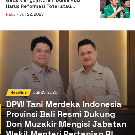
Gaza Menguji Nurani Dunia PBB
Harus Reformasi Total atau
Kehilangan Legitimasi
Rabu
- Juli 22, 2026
Juli 25, 2026
Headline
DPW Tani Merdeka Indonesia
Provinsi Bali Resmi Dukung
Don Muzakir Mengisi Jabatan
Wakil Menteri Pertanian RI