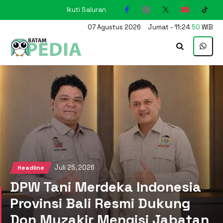
Ikuti Saluran
KARIMUN
07
Agustus
2026
Jumat
-
11
:
24
51
WIB
Juli 25, 2026
Headline
DPW Tani Merdeka Indonesia
Provinsi Bali Resmi Dukung
Don Muzakir Mengisi Jabatan