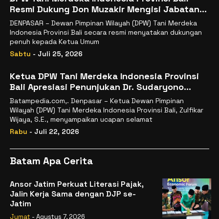
Resmi Dukung Don Muzakir Mengisi Jabatan
Wakil Menteri Pertanian RI
DENPASAR – Dewan Pimpinan Wilayah (DPW) Tani Merdeka
Indonesia Provinsi Bali secara resmi menyatakan dukungan
penuh kepada Ketua Umum
Sabtu
- Juli 25, 2026
Ketua DPW Tani Merdeka Indonesia Provinsi
Bali Apresiasi Penunjukan Dr. Sudaryono
sebagai Kepala Badan Gizi Nasional
Batampedia.com,. Denpasar – Ketua Dewan Pimpinan
Wilayah (DPW) Tani Merdeka Indonesia Provinsi Bali, Zulfikar
Wijaya, S.E., menyampaikan ucapan selamat
Rabu
- Juli 22, 2026
Batam Apa Cerita
Ansor Jatim Perkuat Literasi Pajak,
Jalin Kerja Sama dengan DJP se-
Jatim
Jumat
- Agustus 7, 2026