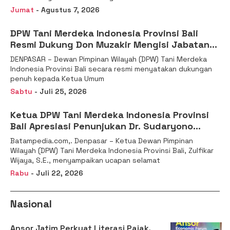
Jumat
- Agustus 7, 2026
DPW Tani Merdeka Indonesia Provinsi Bali
Resmi Dukung Don Muzakir Mengisi Jabatan
Wakil Menteri Pertanian RI
DENPASAR – Dewan Pimpinan Wilayah (DPW) Tani Merdeka
Indonesia Provinsi Bali secara resmi menyatakan dukungan
penuh kepada Ketua Umum
Sabtu
- Juli 25, 2026
Ketua DPW Tani Merdeka Indonesia Provinsi
Bali Apresiasi Penunjukan Dr. Sudaryono
sebagai Kepala Badan Gizi Nasional
Batampedia.com,. Denpasar – Ketua Dewan Pimpinan
Wilayah (DPW) Tani Merdeka Indonesia Provinsi Bali, Zulfikar
Wijaya, S.E., menyampaikan ucapan selamat
Rabu
- Juli 22, 2026
Nasional
Ansor Jatim Perkuat Literasi Pajak,