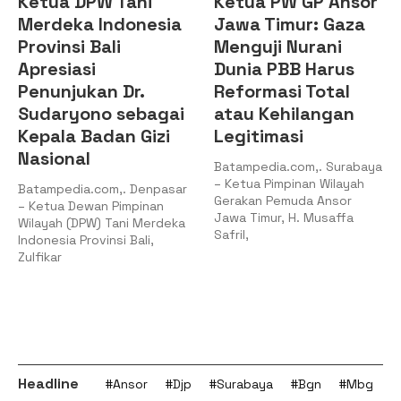
 Tani
Ketua PW GP Ansor
PKC PMII Kep
ndonesia
Jawa Timur: Gaza
Legitimasi 
li
Menguji Nurani
Tanjungpin
Dunia PBB Harus
Bintan Ber
 Dr.
Reformasi Total
pada
 sebagai
atau Kehilangan
Kepenguru
an Gizi
Legitimasi
Muhammad 
Mujrin
Batampedia.com,. Surabaya
– Ketua Pimpinan Wilayah
m,. Denpasar
Batampedia.com,
Gerakan Pemuda Ansor
 Pimpinan
Pengurus Koordi
Jawa Timur, H. Musaffa
Tani Merdeka
Cabang (PKC) Pe
Safril,
si Bali,
Mahasiswa Islam
(PMII) Kepulauan
Headline
#Ansor
#Djp
#Surabaya
#Bgn
#Mbg