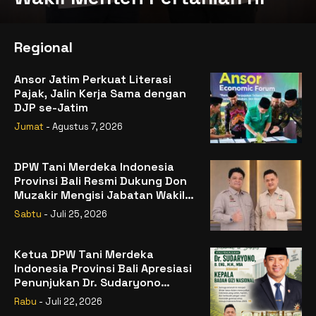
Regional
Ansor Jatim Perkuat Literasi
Pajak, Jalin Kerja Sama dengan
DJP se-Jatim
Jumat
- Agustus 7, 2026
DPW Tani Merdeka Indonesia
Provinsi Bali Resmi Dukung Don
Muzakir Mengisi Jabatan Wakil
Menteri Pertanian RI
Sabtu
- Juli 25, 2026
Ketua DPW Tani Merdeka
Indonesia Provinsi Bali Apresiasi
Penunjukan Dr. Sudaryono
sebagai Kepala Badan Gizi
Rabu
- Juli 22, 2026
Nasional