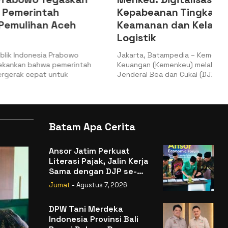
h
Kepabeanan Tingkatkan
Aceh
Keamanan dan Kelancaran
Logistik
rabowo
Jakarta, Batampedia – Kementerian
emerintah
Keuangan (Kemenkeu) melalui Direktorat
ntuk
Jenderal Bea dan Cukai (DJBC) meresmikan
Batam Apa Cerita
Ansor Jatim Perkuat
Literasi Pajak, Jalin Kerja
Sama dengan DJP se-
Jatim
Jumat
- Agustus 7, 2026
DPW Tani Merdeka
Indonesia Provinsi Bali