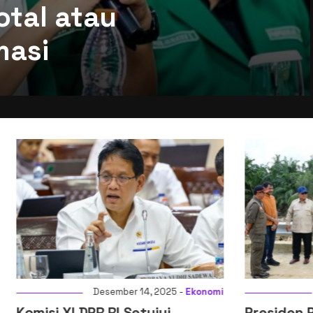
otal atau
masi
Desember 14, 2025 -
Ekonomi
Desember 12, 2
 DPR RI Setujui
Presiden Prabowo Te