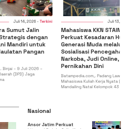
, 2026 -
Terkini
Juli 13, 2026 -
Terkini
Jalin
Mahasiswa KKN STAIN Madina
 dengan
Perkuat Kesadaran Hukum
i untuk
Generasi Muda melalui
Pangan
Sosialisasi Pencegahan
Narkoba, Judi Online, dan
Pernikahan Dini
li 2026 –
Jaga
Batampedia.com,. Padang Lawas –
Mahasiswa Kuliah Kerja Nyata (KKN) STAIN
Mandailing Natal Kelompok 43
Nasional
Ansor Jatim Perkuat