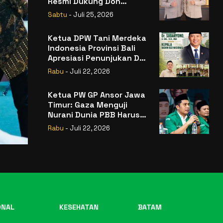
Resmi Dukung Don
Muzakir Mengisi Jabatan
Sabtu
- Juli 25, 2026
Wakil Menteri Pertanian
RI
Ketua DPW Tani Merdeka
Indonesia Provinsi Bali
Apresiasi Penunjukan Dr.
Sudaryono sebagai
Rabu
- Juli 22, 2026
Kepala Badan Gizi
Nasional
Ketua PW GP Ansor Jawa
Timur: Gaza Menguji
Nurani Dunia PBB Harus
Reformasi Total atau
Rabu
- Juli 22, 2026
Kehilangan Legitimasi
ONAL
KESEHATAN
BATAM