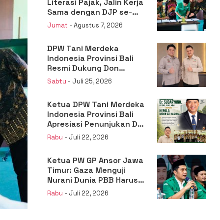
Literasi Pajak, Jalin Kerja
Sama dengan DJP se-
Jatim
Jumat
- Agustus 7, 2026
DPW Tani Merdeka
Indonesia Provinsi Bali
Resmi Dukung Don
Muzakir Mengisi Jabatan
Sabtu
- Juli 25, 2026
Wakil Menteri Pertanian
RI
Ketua DPW Tani Merdeka
Indonesia Provinsi Bali
Apresiasi Penunjukan Dr.
Sudaryono sebagai
Rabu
- Juli 22, 2026
Kepala Badan Gizi
Nasional
Ketua PW GP Ansor Jawa
Timur: Gaza Menguji
Nurani Dunia PBB Harus
Reformasi Total atau
Rabu
- Juli 22, 2026
Kehilangan Legitimasi