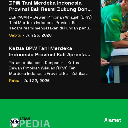
DPW Tani Merdeka Indonesia
Provinsi Bali Resmi Dukung Don
Muzakir Mengisi Jabatan Wakil
DENPASAR – Dewan Pimpinan Wilayah (DPW)
Menteri Pertanian RI
Tani Merdeka Indonesia Provinsi Bali
secara resmi menyatakan dukungan penuh
kepada Ketua Umum
Sabtu
- Juli 25, 2026
Ketua DPW Tani Merdeka
Indonesia Provinsi Bali Apresiasi
Penunjukan Dr. Sudaryono
Batampedia.com,. Denpasar – Ketua
sebagai Kepala Badan Gizi
Dewan Pimpinan Wilayah (DPW) Tani
Nasional
Merdeka Indonesia Provinsi Bali, Zulfikar
Wijaya, S.E., menyampaikan ucapan
Rabu
- Juli 22, 2026
selamat
Alamat