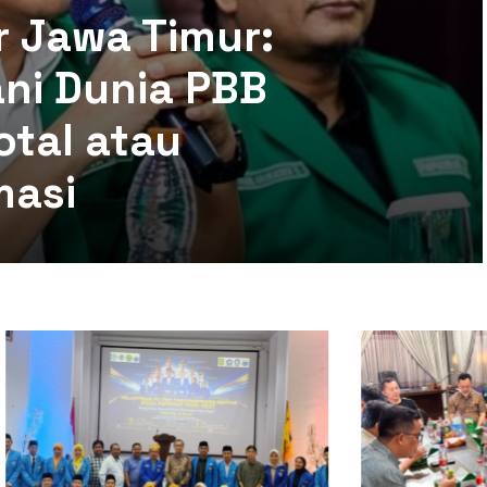
r Jawa Timur:
ni Dunia PBB
otal atau
masi