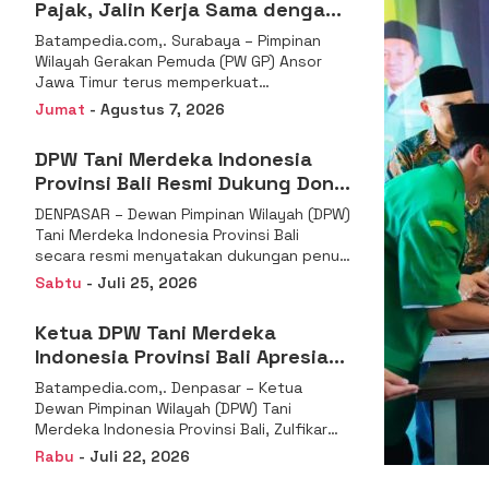
Pajak, Jalin Kerja Sama dengan
DJP se-Jatim
Batampedia.com,. Surabaya – Pimpinan
Wilayah Gerakan Pemuda (PW GP) Ansor
Jawa Timur terus memperkuat
komitmennya dalam membangun
Jumat
- Agustus 7, 2026
kemandirian ekonomi
DPW Tani Merdeka Indonesia
Provinsi Bali Resmi Dukung Don
Muzakir Mengisi Jabatan Wakil
DENPASAR – Dewan Pimpinan Wilayah (DPW)
Menteri Pertanian RI
Tani Merdeka Indonesia Provinsi Bali
secara resmi menyatakan dukungan penuh
kepada Ketua Umum
Sabtu
- Juli 25, 2026
Ketua DPW Tani Merdeka
Indonesia Provinsi Bali Apresiasi
Penunjukan Dr. Sudaryono
Batampedia.com,. Denpasar – Ketua
sebagai Kepala Badan Gizi
Dewan Pimpinan Wilayah (DPW) Tani
Nasional
Merdeka Indonesia Provinsi Bali, Zulfikar
Wijaya, S.E., menyampaikan ucapan
Rabu
- Juli 22, 2026
selamat