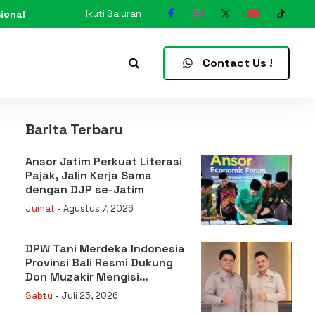
ional
Ikuti Saluran
N
Contact Us !
Barita Terbaru
Ansor Jatim Perkuat Literasi
Pajak, Jalin Kerja Sama
dengan DJP se-Jatim
Jumat
- Agustus 7, 2026
DPW Tani Merdeka Indonesia
Provinsi Bali Resmi Dukung
Don Muzakir Mengisi
Jabatan Wakil Menteri
Sabtu
- Juli 25, 2026
Pertanian RI