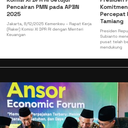
n PMN pada APBN
Komitmen Pemerinta
Percepat Pemulihan 
Tamiang
2/2025 Kemenkeu – Rapat Kerja
si XI DPR RI dengan Menteri
Presiden Republik Indonesia P
Subianto menekankan bahwa p
pusat telah bergerak cepat u
mendukung