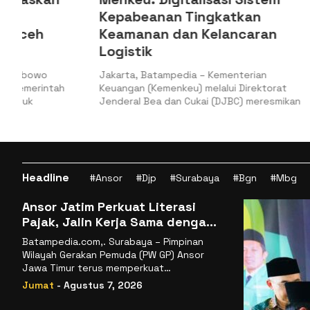
Kepabeanan Tingkatkan
Pencaira
Keamanan dan Kelancaran
2025
Logistik
Jakarta, 8/1
(Raker) Komi
Jakarta, Batampedia – Kementerian
Keuangan
Keuangan (Kemenkeu) melalui Direktorat
Jenderal Bea dan Cukai (DJBC) meresmikan
Headline
#Ansor
#Djp
#Surabaya
#Bgn
#Mbg
Ansor Jatim Perkuat Literasi
Pajak, Jalin Kerja Sama dengan
DJP se-Jatim
Batampedia.com,. Surabaya – Pimpinan
Wilayah Gerakan Pemuda (PW GP) Ansor
Jawa Timur terus memperkuat
komitmennya dalam membangun
Jumat
- Agustus 7, 2026
kemandirian ekonomi