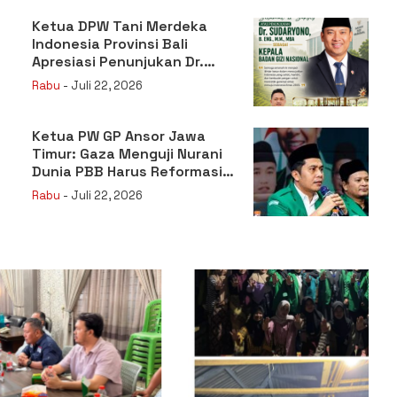
Ketua DPW Tani Merdeka
Indonesia Provinsi Bali
Apresiasi Penunjukan Dr.
Sudaryono sebagai Kepala
Rabu
- Juli 22, 2026
Badan Gizi Nasional
Ketua PW GP Ansor Jawa
Timur: Gaza Menguji Nurani
Dunia PBB Harus Reformasi
Total atau Kehilangan
Rabu
- Juli 22, 2026
Legitimasi