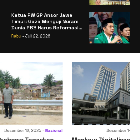
Badan Gizi Nasional
Ketua PW GP Ansor Jawa
Timur: Gaza Menguji Nurani
Dunia PBB Harus Reformasi
Total atau Kehilangan
Rabu
- Juli 22, 2026
Legitimasi
025 -
Nasional
Desember 14, 2025 -
Ekonomi
gaskan
Menkeu: Digitalisasi Sistem