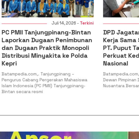
Juli 14, 2026 -
Terkini
Juli 14
Tanjungpinang-Bintan
DPD Jagatara Sumut 
n Dugaan Penimbunan
Kerja Sama Strategis
an Praktik Monopoli
PT. Puput Tani Mandir
i Minyakita ke Polda
Perkuat Kedaulatan 
Nasional
om,. Tanjungpinang –
Batampedia.com,. Binjai – 9 Ju
bang Pergerakan Mahasiswa
Dewan Pimpinan Daerah (DPD) 
ia (PC PMII) Tanjungpinang-
Nusantara Bersama
a resmi