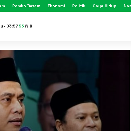
tam
Pemko Batam
Ekonomi
Politik
Gaya Hidup
Nas
KARIMU
tu
-
03
:
57
55
WIB