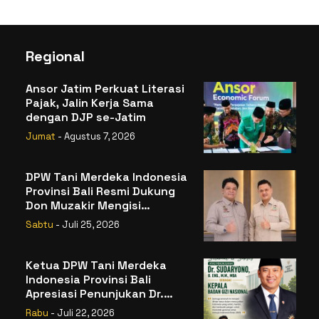
Regional
Ansor Jatim Perkuat Literasi
Pajak, Jalin Kerja Sama
dengan DJP se-Jatim
Jumat
- Agustus 7, 2026
DPW Tani Merdeka Indonesia
Provinsi Bali Resmi Dukung
Don Muzakir Mengisi
Jabatan Wakil Menteri
Sabtu
- Juli 25, 2026
Pertanian RI
Ketua DPW Tani Merdeka
Indonesia Provinsi Bali
Apresiasi Penunjukan Dr.
Sudaryono sebagai Kepala
Rabu
- Juli 22, 2026