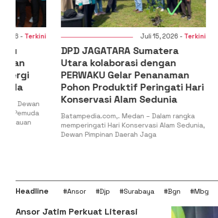
i
Juli 15, 2026 -
Terkini
DPD JAGATARA Sumatera
PC PMII 
Utara kolaborasi dengan
Laporka
PERWAKU Gelar Penanaman
dan Duga
Pohon Produktif Peringati Hari
Distribus
Konservasi Alam Sedunia
Kepri
Batampedia.com,. Medan – Dalam rangka
Batampedia.c
memperingati Hari Konservasi Alam Sedunia,
Pengurus Ca
Dewan Pimpinan Daerah Jaga
Islam Indones
Bintan secar
Headline
#Ansor
#Djp
#Surabaya
#Bgn
#Mbg
Ansor Jatim Perkuat Literasi