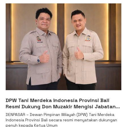
DPW Tani Merdeka Indonesia Provinsi Bali
Resmi Dukung Don Muzakir Mengisi Jabatan
Wakil Menteri Pertanian RI
DENPASAR – Dewan Pimpinan Wilayah (DPW) Tani Merdeka
Indonesia Provinsi Bali secara resmi menyatakan dukungan
penuh kepada Ketua Umum