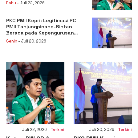
Kehilangan Legitimasi
Rabu
- Juli 22, 2026
PKC PMII Kepri: Legitimasi PC
PMII Tanjungpinang-Bintan
Berada pada Kepengurusan
Muhammad Al-Mujrin
Senin
- Juli 20, 2026
Juli 22, 2026 -
Terkini
Juli 20, 2026 -
Terkini