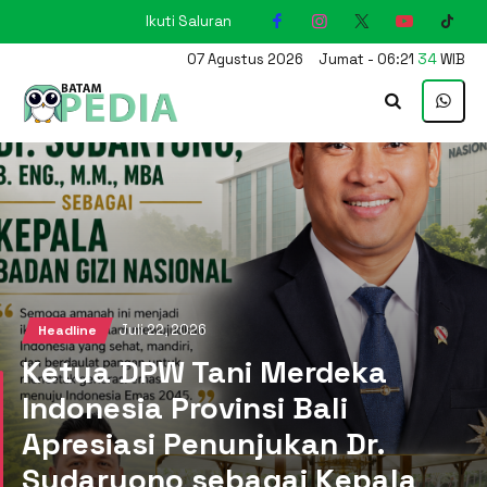
Ikuti Saluran
KARIMUN
07
Agustus
2026
Jumat
-
06
:
21
35
WIB
Juli 22, 2026
Headline
Ketua DPW Tani Merdeka
Indonesia Provinsi Bali
Apresiasi Penunjukan Dr.
Sudaryono sebagai Kepala