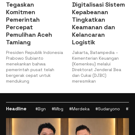
Tegaskan
Digitalisasi Sistem
Komitmen
Kepabeanan
Pemerintah
Tingkatkan
Percepat
Keamanan dan
Pemulihan Aceh
Kelancaran
Tamiang
Logistik
Presiden Republik Indonesia
Jakarta, Batampedia –
Prabowo Subianto
Kementerian Keuangan
menekankan bahwa
(Kemenkeu) melalui
pemerintah pusat telah
Direktorat Jenderal Bea
bergerak cepat untuk
dan Cukai (DJBC)
mendukung
meresmikan
Headline
#Bgn
#Mbg
#Merdeka
#Sudaryono
#Tan