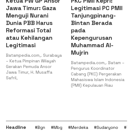
Ketua PW GP Ansor
PKC PMII Kepri:
Jawa Timur: Gaza
Legitimasi PC PMII
Menguji Nurani
Tanjungpinang-
Dunia PBB Harus
Bintan Berada
Reformasi Total
pada
atau Kehilangan
Kepengurusan
Legitimasi
Muhammad Al-
Mujrin
Batampedia.com,. Surabaya
– Ketua Pimpinan Wilayah
Batampedia.com,. Batam –
Gerakan Pemuda Ansor
Pengurus Koordinator
Jawa Timur, H. Musaffa
Cabang (PKC) Pergerakan
Safril,
Mahasiswa Islam Indonesia
(PMII) Kepulauan Riau
Headline
#Bgn
#Mbg
#Merdeka
#Sudaryono
#Tan