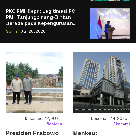
PKC PMII Kepri: Legitimasi PC
PMII Tanjungpinang-Bintan
Berada pada Kepengurusan
Muhammad Al-Mujrin
Senin
- Juli 20, 2026
Desember 12, 2025 -
Desember 14, 2025 -
Nasional
Ekonomi
Presiden Prabowo
Menkeu: