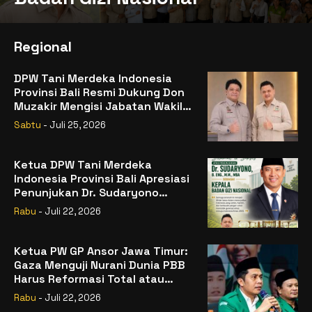
Regional
DPW Tani Merdeka Indonesia
Provinsi Bali Resmi Dukung Don
Muzakir Mengisi Jabatan Wakil
Menteri Pertanian RI
Sabtu
- Juli 25, 2026
Ketua DPW Tani Merdeka
Indonesia Provinsi Bali Apresiasi
Penunjukan Dr. Sudaryono
sebagai Kepala Badan Gizi
Rabu
- Juli 22, 2026
Nasional
Ketua PW GP Ansor Jawa Timur:
Gaza Menguji Nurani Dunia PBB
Harus Reformasi Total atau
Kehilangan Legitimasi
Rabu
- Juli 22, 2026