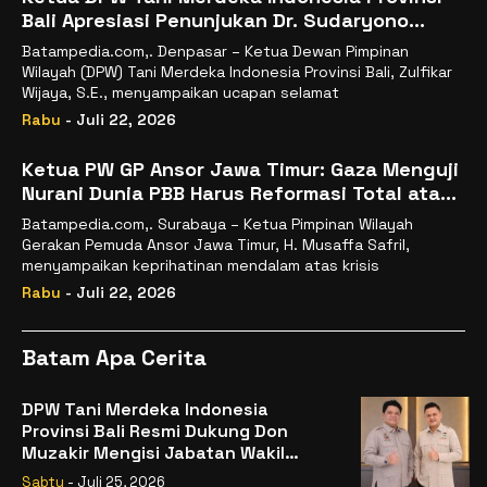
Bali Apresiasi Penunjukan Dr. Sudaryono
sebagai Kepala Badan Gizi Nasional
Batampedia.com,. Denpasar – Ketua Dewan Pimpinan
Wilayah (DPW) Tani Merdeka Indonesia Provinsi Bali, Zulfikar
Wijaya, S.E., menyampaikan ucapan selamat
Rabu
- Juli 22, 2026
Ketua PW GP Ansor Jawa Timur: Gaza Menguji
Nurani Dunia PBB Harus Reformasi Total atau
Kehilangan Legitimasi
Batampedia.com,. Surabaya – Ketua Pimpinan Wilayah
Gerakan Pemuda Ansor Jawa Timur, H. Musaffa Safril,
menyampaikan keprihatinan mendalam atas krisis
Rabu
- Juli 22, 2026
Batam Apa Cerita
DPW Tani Merdeka Indonesia
Provinsi Bali Resmi Dukung Don
Muzakir Mengisi Jabatan Wakil
Menteri Pertanian RI
Sabtu
- Juli 25, 2026