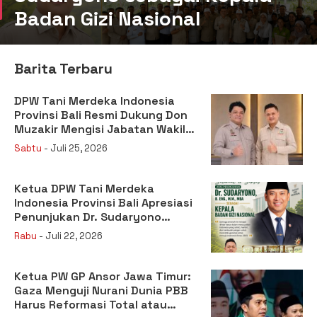
Badan Gizi Nasional
Barita Terbaru
DPW Tani Merdeka Indonesia
Provinsi Bali Resmi Dukung Don
Muzakir Mengisi Jabatan Wakil
Menteri Pertanian RI
Sabtu
- Juli 25, 2026
Ketua DPW Tani Merdeka
Indonesia Provinsi Bali Apresiasi
Penunjukan Dr. Sudaryono
sebagai Kepala Badan Gizi
Rabu
- Juli 22, 2026
Nasional
Ketua PW GP Ansor Jawa Timur:
Gaza Menguji Nurani Dunia PBB
Harus Reformasi Total atau