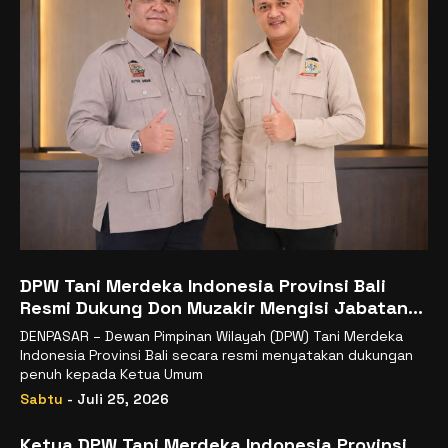
DPW Tani Merdeka Indonesia Provinsi Bali
Resmi Dukung Don Muzakir Mengisi Jabatan
Wakil Menteri Pertanian RI
DENPASAR – Dewan Pimpinan Wilayah (DPW) Tani Merdeka
Indonesia Provinsi Bali secara resmi menyatakan dukungan
penuh kepada Ketua Umum
Sabtu
- Juli 25, 2026
Ketua DPW Tani Merdeka Indonesia Provinsi