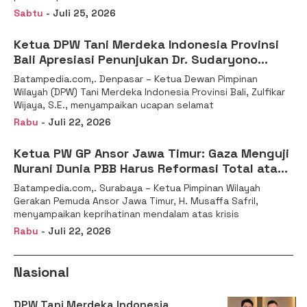
Sabtu
- Juli 25, 2026
Ketua DPW Tani Merdeka Indonesia Provinsi
Bali Apresiasi Penunjukan Dr. Sudaryono
sebagai Kepala Badan Gizi Nasional
Batampedia.com,. Denpasar – Ketua Dewan Pimpinan
Wilayah (DPW) Tani Merdeka Indonesia Provinsi Bali, Zulfikar
Wijaya, S.E., menyampaikan ucapan selamat
Rabu
- Juli 22, 2026
Ketua PW GP Ansor Jawa Timur: Gaza Menguji
Nurani Dunia PBB Harus Reformasi Total atau
Kehilangan Legitimasi
Batampedia.com,. Surabaya – Ketua Pimpinan Wilayah
Gerakan Pemuda Ansor Jawa Timur, H. Musaffa Safril,
menyampaikan keprihatinan mendalam atas krisis
Rabu
- Juli 22, 2026
Nasional
DPW Tani Merdeka Indonesia