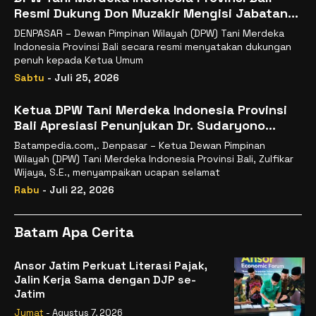
Resmi Dukung Don Muzakir Mengisi Jabatan
Wakil Menteri Pertanian RI
DENPASAR – Dewan Pimpinan Wilayah (DPW) Tani Merdeka
Indonesia Provinsi Bali secara resmi menyatakan dukungan
penuh kepada Ketua Umum
Sabtu
- Juli 25, 2026
Ketua DPW Tani Merdeka Indonesia Provinsi
Bali Apresiasi Penunjukan Dr. Sudaryono
sebagai Kepala Badan Gizi Nasional
Batampedia.com,. Denpasar – Ketua Dewan Pimpinan
Wilayah (DPW) Tani Merdeka Indonesia Provinsi Bali, Zulfikar
Wijaya, S.E., menyampaikan ucapan selamat
Rabu
- Juli 22, 2026
Batam Apa Cerita
Ansor Jatim Perkuat Literasi Pajak,
Jalin Kerja Sama dengan DJP se-
Jatim
Jumat
- Agustus 7, 2026