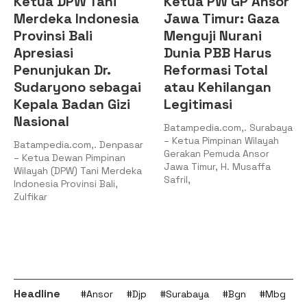
Ketua DPW Tani
Ketua PW GP Ansor
Merdeka Indonesia
Jawa Timur: Gaza
Provinsi Bali
Menguji Nurani
Apresiasi
Dunia PBB Harus
Penunjukan Dr.
Reformasi Total
Sudaryono sebagai
atau Kehilangan
Kepala Badan Gizi
Legitimasi
Nasional
Batampedia.com,. Surabaya
– Ketua Pimpinan Wilayah
Batampedia.com,. Denpasar
Gerakan Pemuda Ansor
– Ketua Dewan Pimpinan
Jawa Timur, H. Musaffa
Wilayah (DPW) Tani Merdeka
Safril,
Indonesia Provinsi Bali,
Zulfikar
Headline
#Ansor
#Djp
#Surabaya
#Bgn
#Mbg