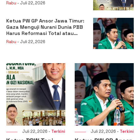
sebagai Kepala Badan Gizi
Rabu
- Juli 22, 2026
Nasional
Ketua PW GP Ansor Jawa Timur:
Gaza Menguji Nurani Dunia PBB
Harus Reformasi Total atau
Kehilangan Legitimasi
Rabu
- Juli 22, 2026
Juli 22, 2026 -
Terkini
Juli 22, 2026 -
Terkini