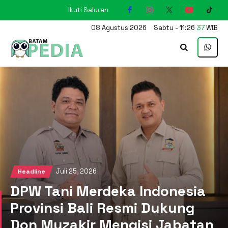
Ikuti Saluran
KARIMUN
08
Agustus
2026
Sabtu
-
11
:
26
38
WIB
Juli 25, 2026
Headline
DPW Tani Merdeka Indonesia
Provinsi Bali Resmi Dukung
Don Muzakir Mengisi Jabatan