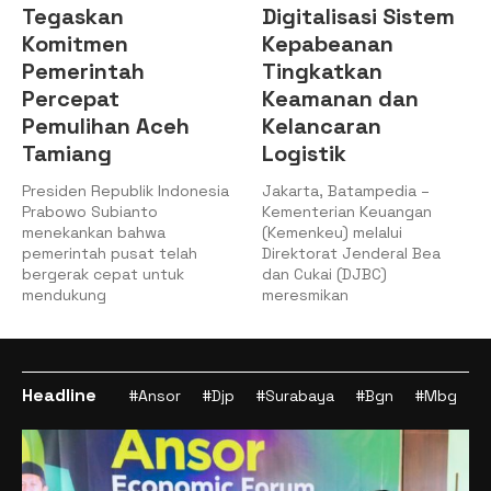
Tegaskan
Digitalisasi Sistem
Komitmen
Kepabeanan
Pemerintah
Tingkatkan
Percepat
Keamanan dan
Pemulihan Aceh
Kelancaran
Tamiang
Logistik
Presiden Republik Indonesia
Jakarta, Batampedia –
Prabowo Subianto
Kementerian Keuangan
menekankan bahwa
(Kemenkeu) melalui
pemerintah pusat telah
Direktorat Jenderal Bea
bergerak cepat untuk
dan Cukai (DJBC)
mendukung
meresmikan
Headline
#Ansor
#Djp
#Surabaya
#Bgn
#Mbg