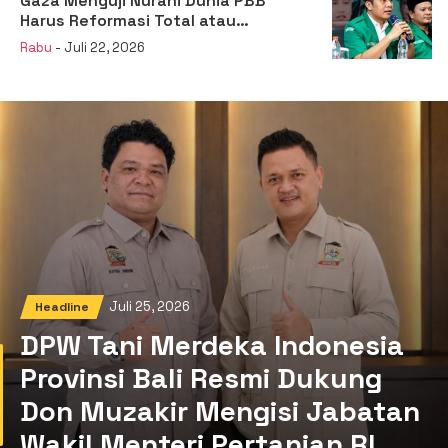
Gaza Menguji Nurani Dunia PBB
Harus Reformasi Total atau
Kehilangan Legitimasi
Rabu
- Juli 22, 2026
Juli 25, 2026
Headline
DPW Tani Merdeka Indonesia
Provinsi Bali Resmi Dukung
Don Muzakir Mengisi Jabatan
Wakil Menteri Pertanian RI