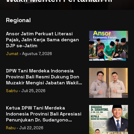
Regional
Ansor Jatim Perkuat Literasi
Pajak, Jalin Kerja Sama dengan
DJP se-Jatim
Jumat
- Agustus 7, 2026
DPW Tani Merdeka Indonesia
Provinsi Bali Resmi Dukung Don
Muzakir Mengisi Jabatan Wakil
Menteri Pertanian RI
Sabtu
- Juli 25, 2026
Ketua DPW Tani Merdeka
Indonesia Provinsi Bali Apresiasi
Penunjukan Dr. Sudaryono
sebagai Kepala Badan Gizi
Rabu
- Juli 22, 2026
Nasional