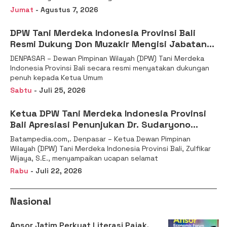
Jumat
- Agustus 7, 2026
DPW Tani Merdeka Indonesia Provinsi Bali
Resmi Dukung Don Muzakir Mengisi Jabatan
Wakil Menteri Pertanian RI
DENPASAR – Dewan Pimpinan Wilayah (DPW) Tani Merdeka
Indonesia Provinsi Bali secara resmi menyatakan dukungan
penuh kepada Ketua Umum
Sabtu
- Juli 25, 2026
Ketua DPW Tani Merdeka Indonesia Provinsi
Bali Apresiasi Penunjukan Dr. Sudaryono
sebagai Kepala Badan Gizi Nasional
Batampedia.com,. Denpasar – Ketua Dewan Pimpinan
Wilayah (DPW) Tani Merdeka Indonesia Provinsi Bali, Zulfikar
Wijaya, S.E., menyampaikan ucapan selamat
Rabu
- Juli 22, 2026
Nasional
Ansor Jatim Perkuat Literasi Pajak,