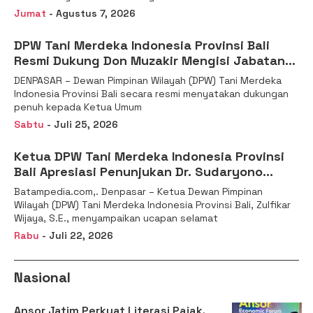
Jumat
- Agustus 7, 2026
DPW Tani Merdeka Indonesia Provinsi Bali
Resmi Dukung Don Muzakir Mengisi Jabatan
Wakil Menteri Pertanian RI
DENPASAR – Dewan Pimpinan Wilayah (DPW) Tani Merdeka
Indonesia Provinsi Bali secara resmi menyatakan dukungan
penuh kepada Ketua Umum
Sabtu
- Juli 25, 2026
Ketua DPW Tani Merdeka Indonesia Provinsi
Bali Apresiasi Penunjukan Dr. Sudaryono
sebagai Kepala Badan Gizi Nasional
Batampedia.com,. Denpasar – Ketua Dewan Pimpinan
Wilayah (DPW) Tani Merdeka Indonesia Provinsi Bali, Zulfikar
Wijaya, S.E., menyampaikan ucapan selamat
Rabu
- Juli 22, 2026
Nasional
Ansor Jatim Perkuat Literasi Pajak,