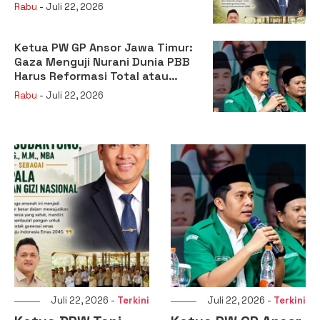
sebagai Kepala Badan Gizi
Rabu
- Juli 22, 2026
Nasional
Ketua PW GP Ansor Jawa Timur:
Gaza Menguji Nurani Dunia PBB
Harus Reformasi Total atau
Kehilangan Legitimasi
Rabu
- Juli 22, 2026
Juli 22, 2026 -
Terkini
Juli 22, 2026 -
Terkini