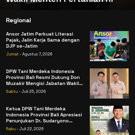
Regional
Ansor Jatim Perkuat Literasi
Pajak, Jalin Kerja Sama dengan
DJP se-Jatim
Jumat
- Agustus 7, 2026
DPW Tani Merdeka Indonesia
Provinsi Bali Resmi Dukung Don
Muzakir Mengisi Jabatan Wakil
Menteri Pertanian RI
Sabtu
- Juli 25, 2026
Ketua DPW Tani Merdeka
Indonesia Provinsi Bali Apresiasi
Penunjukan Dr. Sudaryono
sebagai Kepala Badan Gizi
Rabu
- Juli 22, 2026
Nasional