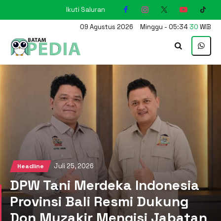
Ikuti Saluran
KARIMUN
09
Agustus
2026
Minggu
-
05
:
34
31
WIB
Juli 25, 2026
Headline
DPW Tani Merdeka Indonesia
Provinsi Bali Resmi Dukung
Don Muzakir Mengisi Jabatan