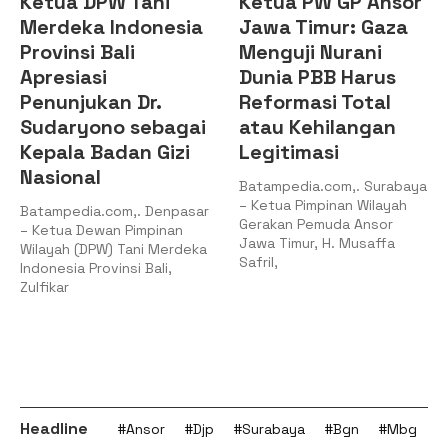
Ketua DPW Tani
Ketua PW GP Ansor
Merdeka Indonesia
Jawa Timur: Gaza
Provinsi Bali
Menguji Nurani
Apresiasi
Dunia PBB Harus
Penunjukan Dr.
Reformasi Total
Sudaryono sebagai
atau Kehilangan
Kepala Badan Gizi
Legitimasi
Nasional
Batampedia.com,. Surabaya
– Ketua Pimpinan Wilayah
Batampedia.com,. Denpasar
Gerakan Pemuda Ansor
– Ketua Dewan Pimpinan
Jawa Timur, H. Musaffa
Wilayah (DPW) Tani Merdeka
Safril,
Indonesia Provinsi Bali,
Zulfikar
Headline
#Ansor
#Djp
#Surabaya
#Bgn
#Mbg