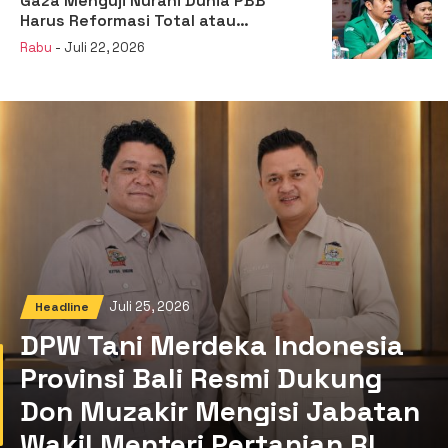
Gaza Menguji Nurani Dunia PBB
Harus Reformasi Total atau
Kehilangan Legitimasi
Rabu
- Juli 22, 2026
Juli 25, 2026
Headline
DPW Tani Merdeka Indonesia
Provinsi Bali Resmi Dukung
Don Muzakir Mengisi Jabatan
Wakil Menteri Pertanian RI