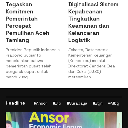
Tegaskan
Digitalisasi Sistem
Komitmen
Kepabeanan
Pemerintah
Tingkatkan
Percepat
Keamanan dan
Pemulihan Aceh
Kelancaran
Tamiang
Logistik
Presiden Republik Indonesia
Jakarta, Batampedia –
Prabowo Subianto
Kementerian Keuangan
menekankan bahwa
(Kemenkeu) melalui
pemerintah pusat telah
Direktorat Jenderal Bea
bergerak cepat untuk
dan Cukai (DJBC)
mendukung
meresmikan
Headline
#Ansor
#Djp
#Surabaya
#Bgn
#Mbg