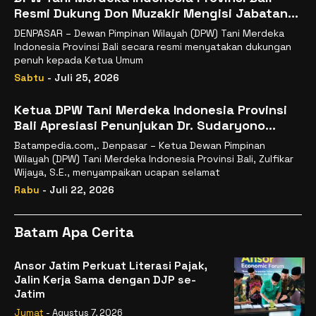
Resmi Dukung Don Muzakir Mengisi Jabatan
Wakil Menteri Pertanian RI
DENPASAR – Dewan Pimpinan Wilayah (DPW) Tani Merdeka
Indonesia Provinsi Bali secara resmi menyatakan dukungan
penuh kepada Ketua Umum
Sabtu
- Juli 25, 2026
Ketua DPW Tani Merdeka Indonesia Provinsi
Bali Apresiasi Penunjukan Dr. Sudaryono
sebagai Kepala Badan Gizi Nasional
Batampedia.com,. Denpasar – Ketua Dewan Pimpinan
Wilayah (DPW) Tani Merdeka Indonesia Provinsi Bali, Zulfikar
Wijaya, S.E., menyampaikan ucapan selamat
Rabu
- Juli 22, 2026
Batam Apa Cerita
Ansor Jatim Perkuat Literasi Pajak,
Jalin Kerja Sama dengan DJP se-
Jatim
Jumat
- Agustus 7, 2026