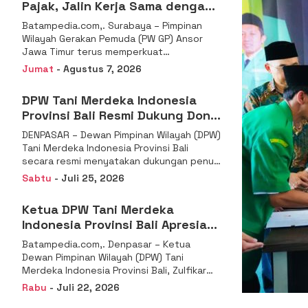
Pajak, Jalin Kerja Sama dengan
DJP se-Jatim
Batampedia.com,. Surabaya – Pimpinan
Wilayah Gerakan Pemuda (PW GP) Ansor
Jawa Timur terus memperkuat
komitmennya dalam membangun
Jumat
- Agustus 7, 2026
kemandirian ekonomi
DPW Tani Merdeka Indonesia
Provinsi Bali Resmi Dukung Don
Muzakir Mengisi Jabatan Wakil
DENPASAR – Dewan Pimpinan Wilayah (DPW)
Menteri Pertanian RI
Tani Merdeka Indonesia Provinsi Bali
secara resmi menyatakan dukungan penuh
kepada Ketua Umum
Sabtu
- Juli 25, 2026
Ketua DPW Tani Merdeka
Indonesia Provinsi Bali Apresiasi
Penunjukan Dr. Sudaryono
Batampedia.com,. Denpasar – Ketua
sebagai Kepala Badan Gizi
Dewan Pimpinan Wilayah (DPW) Tani
Nasional
Merdeka Indonesia Provinsi Bali, Zulfikar
Wijaya, S.E., menyampaikan ucapan
Rabu
- Juli 22, 2026
selamat