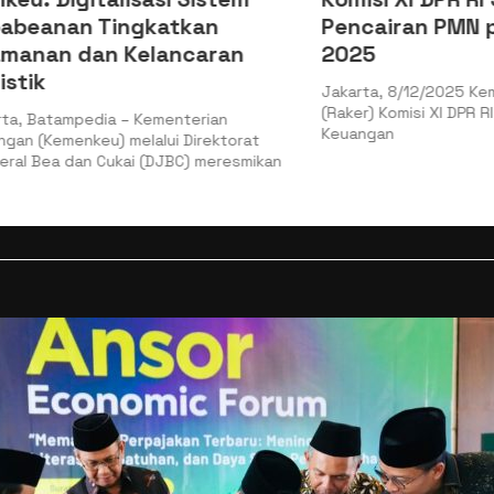
nan Tingkatkan
Pencairan PMN pada
n dan Kelancaran
2025
Jakarta, 8/12/2025 Kemenkeu 
(Raker) Komisi XI DPR RI denga
ampedia – Kementerian
Keuangan
menkeu) melalui Direktorat
 dan Cukai (DJBC) meresmikan