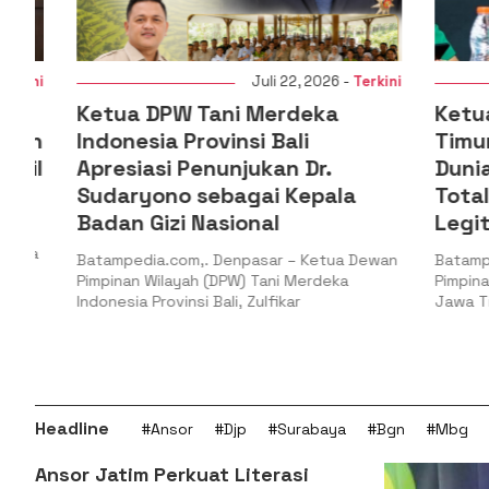
i
Juli 22, 2026 -
Terkini
Ketua DPW Tani Merdeka
Ketua PW
n
Indonesia Provinsi Bali
Timur: G
l
Apresiasi Penunjukan Dr.
Dunia PB
Sudaryono sebagai Kepala
Total at
Badan Gizi Nasional
Legitima
Batampedia.com,. Denpasar – Ketua Dewan
Batampedia.
Pimpinan Wilayah (DPW) Tani Merdeka
Pimpinan Wil
Indonesia Provinsi Bali, Zulfikar
Jawa Timur, H
Headline
#Ansor
#Djp
#Surabaya
#Bgn
#Mbg
Ansor Jatim Perkuat Literasi