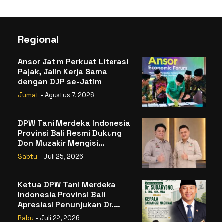
Regional
Ansor Jatim Perkuat Literasi
Pajak, Jalin Kerja Sama
dengan DJP se-Jatim
Jumat
- Agustus 7, 2026
DPW Tani Merdeka Indonesia
Provinsi Bali Resmi Dukung
Don Muzakir Mengisi
Jabatan Wakil Menteri
Sabtu
- Juli 25, 2026
Pertanian RI
Ketua DPW Tani Merdeka
Indonesia Provinsi Bali
Apresiasi Penunjukan Dr.
Sudaryono sebagai Kepala
Rabu
- Juli 22, 2026