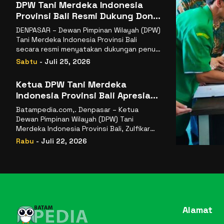
DPW Tani Merdeka Indonesia
Provinsi Bali Resmi Dukung Don
Muzakir Mengisi Jabatan Wakil
DENPASAR – Dewan Pimpinan Wilayah (DPW)
Menteri Pertanian RI
Tani Merdeka Indonesia Provinsi Bali
secara resmi menyatakan dukungan penuh
kepada Ketua Umum
Sabtu
- Juli 25, 2026
Ketua DPW Tani Merdeka
Indonesia Provinsi Bali Apresiasi
Penunjukan Dr. Sudaryono
Batampedia.com,. Denpasar – Ketua
sebagai Kepala Badan Gizi
Dewan Pimpinan Wilayah (DPW) Tani
Nasional
Merdeka Indonesia Provinsi Bali, Zulfikar
Wijaya, S.E., menyampaikan ucapan
Rabu
- Juli 22, 2026
selamat
Alamat