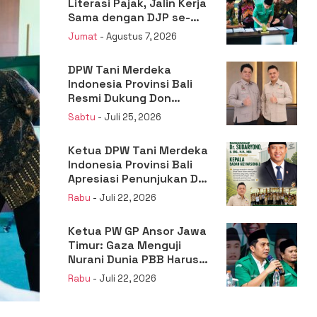
Literasi Pajak, Jalin Kerja
Sama dengan DJP se-
Jatim
Jumat
- Agustus 7, 2026
DPW Tani Merdeka
Indonesia Provinsi Bali
Resmi Dukung Don
Muzakir Mengisi Jabatan
Sabtu
- Juli 25, 2026
Wakil Menteri Pertanian
RI
Ketua DPW Tani Merdeka
Indonesia Provinsi Bali
Apresiasi Penunjukan Dr.
Sudaryono sebagai
Rabu
- Juli 22, 2026
Kepala Badan Gizi
Nasional
Ketua PW GP Ansor Jawa
Timur: Gaza Menguji
Nurani Dunia PBB Harus
Reformasi Total atau
Rabu
- Juli 22, 2026
Kehilangan Legitimasi