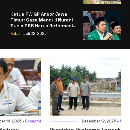
Badan Gizi Nasional
Ketua PW GP Ansor Jawa
Timur: Gaza Menguji Nurani
Dunia PBB Harus Reformasi
Total atau Kehilangan
Rabu
- Juli 22, 2026
Legitimasi
025 -
Ekonomi
Desember 12, 2025 -
Nasional
ui
Presiden Prabowo Tegaskan