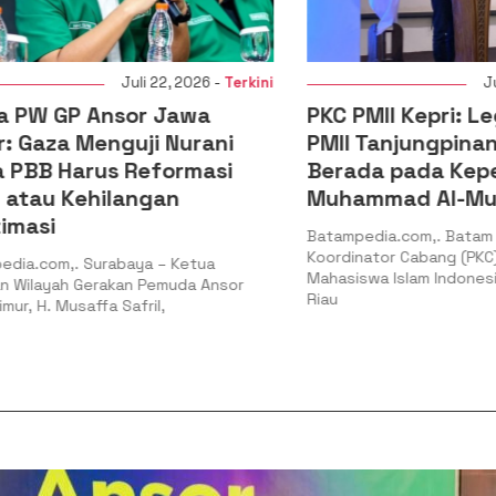
Juli 22, 2026 -
Terkini
Juli 20,
 GP Ansor Jawa
PKC PMII Kepri: Legiti
aza Menguji Nurani
PMII Tanjungpinang-B
B Harus Reformasi
Berada pada Kepeng
au Kehilangan
Muhammad Al-Mujrin
si
Batampedia.com,. Batam – Pe
Koordinator Cabang (PKC) Per
com,. Surabaya – Ketua
Mahasiswa Islam Indonesia (PM
ayah Gerakan Pemuda Ansor
Riau
. Musaffa Safril,