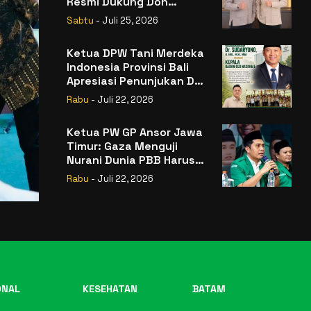
Resmi Dukung Don
Muzakir Mengisi Jabatan
Sabtu
- Juli 25, 2026
Wakil Menteri Pertanian
RI
Ketua DPW Tani Merdeka
Indonesia Provinsi Bali
Apresiasi Penunjukan Dr.
Sudaryono sebagai
Rabu
- Juli 22, 2026
Kepala Badan Gizi
Nasional
Ketua PW GP Ansor Jawa
Timur: Gaza Menguji
Nurani Dunia PBB Harus
Reformasi Total atau
Rabu
- Juli 22, 2026
Kehilangan Legitimasi
ONAL
KESEHATAN
BATAM