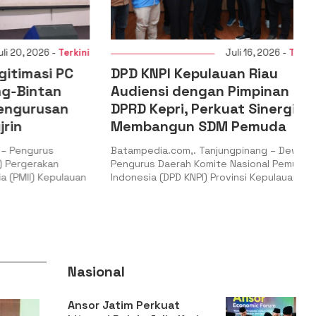
 2026 -
Terkini
Juli 16, 2026 -
Terkini
masi PC
DPD KNPI Kepulauan Riau
intan
Audiensi dengan Pimpinan
urusan
DPRD Kepri, Perkuat Sinergi
Membangun SDM Pemuda
ngurus
Batampedia.com,. Tanjungpinang – Dewan
gerakan
Pengurus Daerah Komite Nasional Pemuda
II) Kepulauan
Indonesia (DPD KNPI) Provinsi Kepulauan
Nasional
Ansor Jatim Perkuat