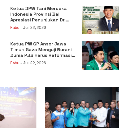
Ketua DPW Tani Merdeka
Indonesia Provinsi Bali
Apresiasi Penunjukan Dr.
Sudaryono sebagai Kepala
Rabu
- Juli 22, 2026
Badan Gizi Nasional
Ketua PW GP Ansor Jawa
Timur: Gaza Menguji Nurani
Dunia PBB Harus Reformasi
Total atau Kehilangan
Rabu
- Juli 22, 2026
Legitimasi