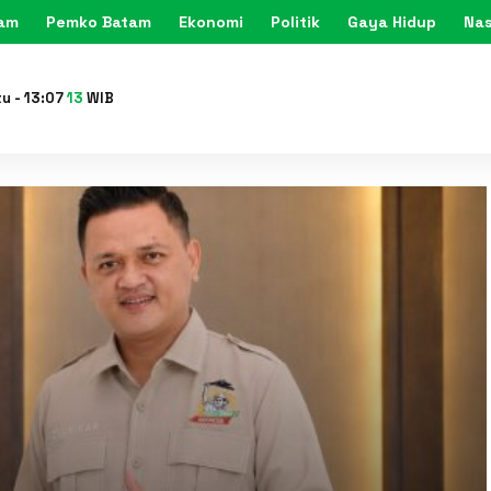
tam
Pemko Batam
Ekonomi
Politik
Gaya Hidup
Nas
KARIMU
tu
-
13
:
07
15
WIB