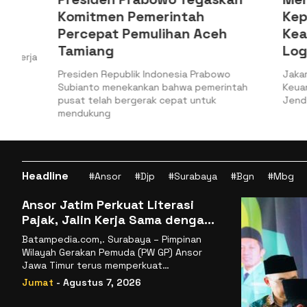
Komitmen Pemerintah
Kepabea
Percepat Pemulihan Aceh
Keamana
Tamiang
Logistik
a
Presiden Republik Indonesia Prabowo
Jakarta, Bat
Subianto menekankan bahwa pemerintah
Keuangan (Ke
pusat telah bergerak cepat untuk
Jenderal Bea
mendukung
Headline
#Ansor
#Djp
#Surabaya
#Bgn
#Mbg
Ansor Jatim Perkuat Literasi
Pajak, Jalin Kerja Sama dengan
DJP se-Jatim
Batampedia.com,. Surabaya – Pimpinan
Wilayah Gerakan Pemuda (PW GP) Ansor
Jawa Timur terus memperkuat
komitmennya dalam membangun
Jumat
- Agustus 7, 2026
kemandirian ekonomi