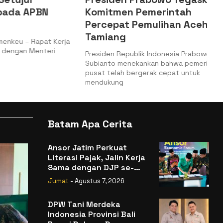
 APBN
Komitmen Pemerintah
Percepat Pemulihan Aceh
Tamiang
– Rapat Kerja
n Menteri
Presiden Republik Indonesia Prabowo
Subianto menekankan bahwa pemerintah
pusat telah bergerak cepat untuk
mendukung
Batam Apa Cerita
Ansor Jatim Perkuat
Literasi Pajak, Jalin Kerja
Sama dengan DJP se-
Jatim
Jumat
- Agustus 7, 2026
DPW Tani Merdeka
Indonesia Provinsi Bali