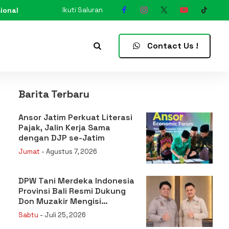
ional
Ikuti Saluran
N
Contact Us !
Barita Terbaru
Ansor Jatim Perkuat Literasi
Pajak, Jalin Kerja Sama
dengan DJP se-Jatim
Jumat
- Agustus 7, 2026
DPW Tani Merdeka Indonesia
Provinsi Bali Resmi Dukung
Don Muzakir Mengisi
Jabatan Wakil Menteri
Sabtu
- Juli 25, 2026
Pertanian RI