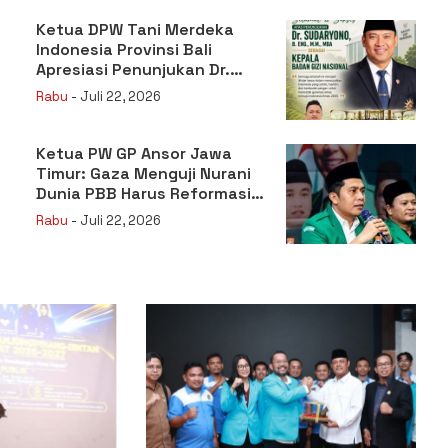
Ketua DPW Tani Merdeka
Indonesia Provinsi Bali
Apresiasi Penunjukan Dr.
Sudaryono sebagai Kepala
Rabu
- Juli 22, 2026
Badan Gizi Nasional
Ketua PW GP Ansor Jawa
Timur: Gaza Menguji Nurani
Dunia PBB Harus Reformasi
Total atau Kehilangan
Rabu
- Juli 22, 2026
Legitimasi