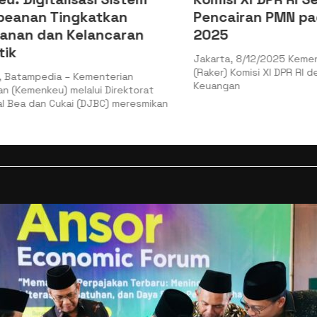
nan Tingkatkan
Pencairan PMN pada
n dan Kelancaran
2025
Jakarta, 8/12/2025 Kemenkeu 
(Raker) Komisi XI DPR RI denga
ampedia – Kementerian
Keuangan
menkeu) melalui Direktorat
 dan Cukai (DJBC) meresmikan