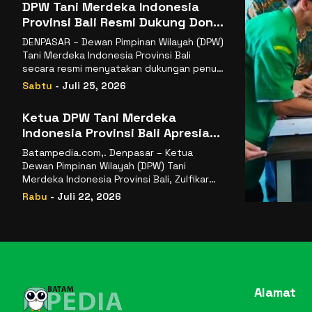
DPW Tani Merdeka Indonesia
Provinsi Bali Resmi Dukung Don
Muzakir Mengisi Jabatan Wakil
DENPASAR – Dewan Pimpinan Wilayah (DPW)
Menteri Pertanian RI
Tani Merdeka Indonesia Provinsi Bali
secara resmi menyatakan dukungan penuh
kepada Ketua Umum
Sabtu
- Juli 25, 2026
Ketua DPW Tani Merdeka
Indonesia Provinsi Bali Apresiasi
Penunjukan Dr. Sudaryono
Batampedia.com,. Denpasar – Ketua
sebagai Kepala Badan Gizi
Dewan Pimpinan Wilayah (DPW) Tani
Nasional
Merdeka Indonesia Provinsi Bali, Zulfikar
Wijaya, S.E., menyampaikan ucapan
Rabu
- Juli 22, 2026
selamat
Alamat