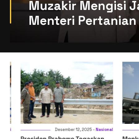
Muzakir Mengisi J
Menteri Pertanian 
i
Desember 12, 2025 -
Nasional
Presiden Prabowo Tegaskan
Menkeu: D