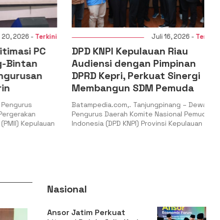
 2026 -
Terkini
Juli 16, 2026 -
Terkini
masi PC
DPD KNPI Kepulauan Riau
intan
Audiensi dengan Pimpinan
urusan
DPRD Kepri, Perkuat Sinergi
Membangun SDM Pemuda
ngurus
Batampedia.com,. Tanjungpinang – Dewan
gerakan
Pengurus Daerah Komite Nasional Pemuda
II) Kepulauan
Indonesia (DPD KNPI) Provinsi Kepulauan
Nasional
Ansor Jatim Perkuat