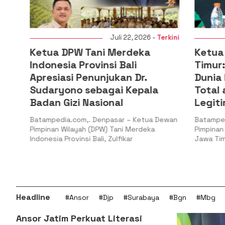
i
Juli 22, 2026 -
Terkini
Ketua DPW Tani Merdeka
Ketua PW
n
Indonesia Provinsi Bali
Timur: G
l
Apresiasi Penunjukan Dr.
Dunia PB
Sudaryono sebagai Kepala
Total at
Badan Gizi Nasional
Legitima
Batampedia.com,. Denpasar – Ketua Dewan
Batampedia.
Pimpinan Wilayah (DPW) Tani Merdeka
Pimpinan Wil
Indonesia Provinsi Bali, Zulfikar
Jawa Timur, H
Headline
#Ansor
#Djp
#Surabaya
#Bgn
#Mbg
Ansor Jatim Perkuat Literasi