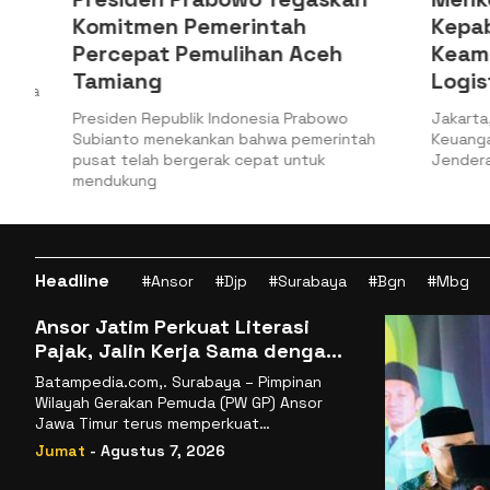
Komitmen Pemerintah
Kepabea
Percepat Pemulihan Aceh
Keamana
Tamiang
Logistik
a
Presiden Republik Indonesia Prabowo
Jakarta, Bat
Subianto menekankan bahwa pemerintah
Keuangan (Ke
pusat telah bergerak cepat untuk
Jenderal Bea
mendukung
Headline
#Ansor
#Djp
#Surabaya
#Bgn
#Mbg
Ansor Jatim Perkuat Literasi
Pajak, Jalin Kerja Sama dengan
DJP se-Jatim
Batampedia.com,. Surabaya – Pimpinan
Wilayah Gerakan Pemuda (PW GP) Ansor
Jawa Timur terus memperkuat
komitmennya dalam membangun
Jumat
- Agustus 7, 2026
kemandirian ekonomi