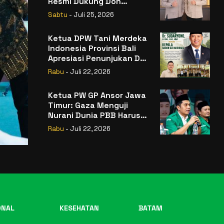
Resmi Dukung Don
Muzakir Mengisi Jabatan
Sabtu
- Juli 25, 2026
Wakil Menteri Pertanian
RI
Ketua DPW Tani Merdeka
Indonesia Provinsi Bali
Apresiasi Penunjukan Dr.
Sudaryono sebagai
Rabu
- Juli 22, 2026
Kepala Badan Gizi
Nasional
Ketua PW GP Ansor Jawa
Timur: Gaza Menguji
Nurani Dunia PBB Harus
Reformasi Total atau
Rabu
- Juli 22, 2026
Kehilangan Legitimasi
ONAL
KESEHATAN
BATAM