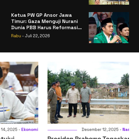
Badan Gizi Nasional
Ketua PW GP Ansor Jawa
Timur: Gaza Menguji Nurani
Dunia PBB Harus Reformasi
Total atau Kehilangan
Rabu
- Juli 22, 2026
Legitimasi
025 -
Ekonomi
Desember 12, 2025 -
Nasional
ui
Presiden Prabowo Tegaskan