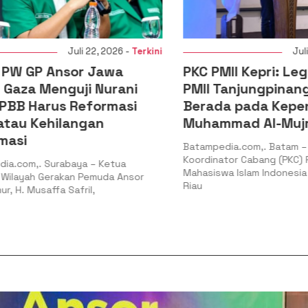
Juli 22, 2026 -
Terkini
Juli 20,
 GP Ansor Jawa
PKC PMII Kepri: Legiti
aza Menguji Nurani
PMII Tanjungpinang-B
B Harus Reformasi
Berada pada Kepeng
au Kehilangan
Muhammad Al-Mujrin
si
Batampedia.com,. Batam – Pe
Koordinator Cabang (PKC) Per
com,. Surabaya – Ketua
Mahasiswa Islam Indonesia (PM
ayah Gerakan Pemuda Ansor
Riau
. Musaffa Safril,