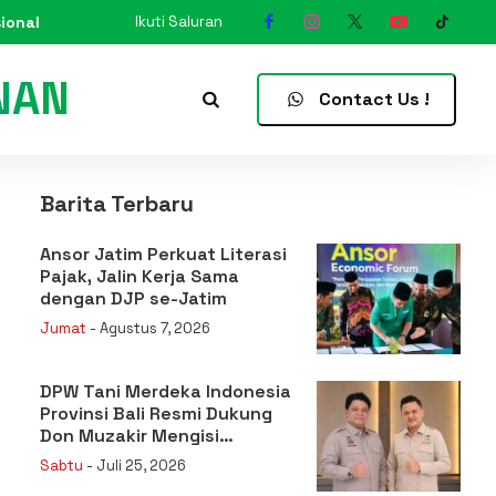
ional
Ikuti Saluran
N
Contact Us !
Barita Terbaru
Ansor Jatim Perkuat Literasi
Pajak, Jalin Kerja Sama
dengan DJP se-Jatim
Jumat
- Agustus 7, 2026
DPW Tani Merdeka Indonesia
Provinsi Bali Resmi Dukung
Don Muzakir Mengisi
Jabatan Wakil Menteri
Sabtu
- Juli 25, 2026
Pertanian RI