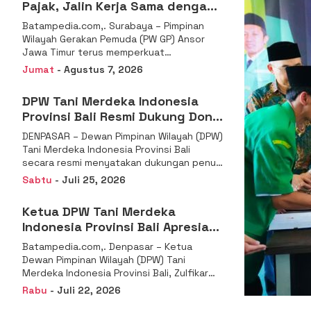
Pajak, Jalin Kerja Sama dengan
DJP se-Jatim
Batampedia.com,. Surabaya – Pimpinan
Wilayah Gerakan Pemuda (PW GP) Ansor
Jawa Timur terus memperkuat
komitmennya dalam membangun
Jumat
- Agustus 7, 2026
kemandirian ekonomi
DPW Tani Merdeka Indonesia
Provinsi Bali Resmi Dukung Don
Muzakir Mengisi Jabatan Wakil
DENPASAR – Dewan Pimpinan Wilayah (DPW)
Menteri Pertanian RI
Tani Merdeka Indonesia Provinsi Bali
secara resmi menyatakan dukungan penuh
kepada Ketua Umum
Sabtu
- Juli 25, 2026
Ketua DPW Tani Merdeka
Indonesia Provinsi Bali Apresiasi
Penunjukan Dr. Sudaryono
Batampedia.com,. Denpasar – Ketua
sebagai Kepala Badan Gizi
Dewan Pimpinan Wilayah (DPW) Tani
Nasional
Merdeka Indonesia Provinsi Bali, Zulfikar
Wijaya, S.E., menyampaikan ucapan
Rabu
- Juli 22, 2026
selamat