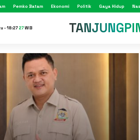
tam
Pemko Batam
Ekonomi
Politik
Gaya Hidup
Nas
KARIMU
tu
-
18
:
27
29
WIB