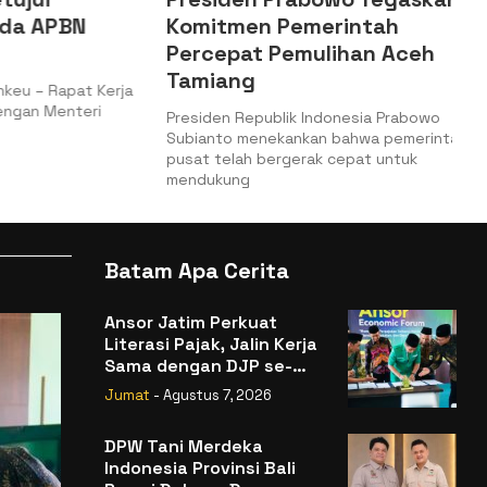
 APBN
Komitmen Pemerintah
Percepat Pemulihan Aceh
Tamiang
– Rapat Kerja
n Menteri
Presiden Republik Indonesia Prabowo
Subianto menekankan bahwa pemerintah
pusat telah bergerak cepat untuk
mendukung
Batam Apa Cerita
Ansor Jatim Perkuat
Literasi Pajak, Jalin Kerja
Sama dengan DJP se-
Jatim
Jumat
- Agustus 7, 2026
DPW Tani Merdeka
Indonesia Provinsi Bali