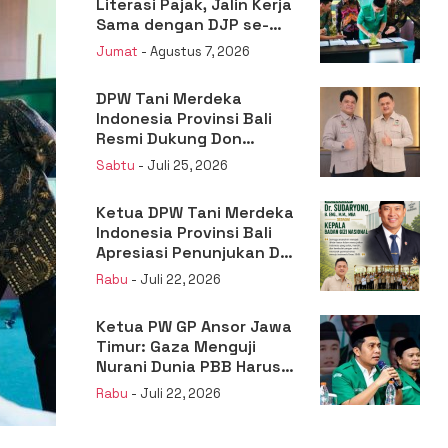
Literasi Pajak, Jalin Kerja
Sama dengan DJP se-
Jatim
Jumat
- Agustus 7, 2026
DPW Tani Merdeka
Indonesia Provinsi Bali
Resmi Dukung Don
Muzakir Mengisi Jabatan
Sabtu
- Juli 25, 2026
Wakil Menteri Pertanian
RI
Ketua DPW Tani Merdeka
Indonesia Provinsi Bali
Apresiasi Penunjukan Dr.
Sudaryono sebagai
Rabu
- Juli 22, 2026
Kepala Badan Gizi
Nasional
Ketua PW GP Ansor Jawa
Timur: Gaza Menguji
Nurani Dunia PBB Harus
Reformasi Total atau
Rabu
- Juli 22, 2026
Kehilangan Legitimasi