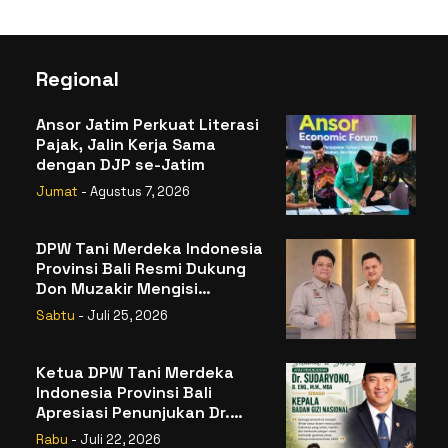
Regional
Ansor Jatim Perkuat Literasi
Pajak, Jalin Kerja Sama
dengan DJP se-Jatim
Jumat
- Agustus 7, 2026
DPW Tani Merdeka Indonesia
Provinsi Bali Resmi Dukung
Don Muzakir Mengisi
Jabatan Wakil Menteri
Sabtu
- Juli 25, 2026
Pertanian RI
Ketua DPW Tani Merdeka
Indonesia Provinsi Bali
Apresiasi Penunjukan Dr.
Sudaryono sebagai Kepala
Rabu
- Juli 22, 2026