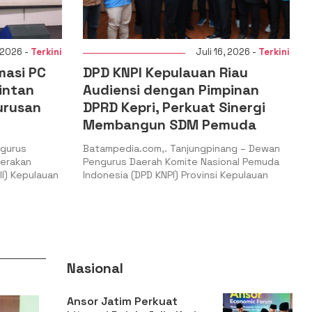
 2026 -
Terkini
Juli 16, 2026 -
Terkini
masi PC
DPD KNPI Kepulauan Riau
intan
Audiensi dengan Pimpinan
urusan
DPRD Kepri, Perkuat Sinergi
Membangun SDM Pemuda
ngurus
Batampedia.com,. Tanjungpinang – Dewan
gerakan
Pengurus Daerah Komite Nasional Pemuda
II) Kepulauan
Indonesia (DPD KNPI) Provinsi Kepulauan
Nasional
Ansor Jatim Perkuat