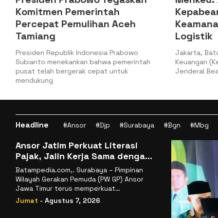
Komitmen Pemerintah
Kepabea
Percepat Pemulihan Aceh
Keamana
Tamiang
Logistik
a
Presiden Republik Indonesia Prabowo
Jakarta, Bat
Subianto menekankan bahwa pemerintah
Keuangan (Ke
pusat telah bergerak cepat untuk
Jenderal Bea
mendukung
Headline
#Ansor
#Djp
#Surabaya
#Bgn
#Mbg
Ansor Jatim Perkuat Literasi
Pajak, Jalin Kerja Sama dengan
DJP se-Jatim
Batampedia.com,. Surabaya – Pimpinan
Wilayah Gerakan Pemuda (PW GP) Ansor
Jawa Timur terus memperkuat
komitmennya dalam membangun
Jumat
- Agustus 7, 2026
kemandirian ekonomi