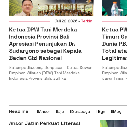
i
Juli 22, 2026 -
Terkini
Ketua DPW Tani Merdeka
Ketua PW
n
Indonesia Provinsi Bali
Timur: G
l
Apresiasi Penunjukan Dr.
Dunia PB
Sudaryono sebagai Kepala
Total at
Badan Gizi Nasional
Legitima
Batampedia.com,. Denpasar – Ketua Dewan
Batampedia.
Pimpinan Wilayah (DPW) Tani Merdeka
Pimpinan Wil
Indonesia Provinsi Bali, Zulfikar
Jawa Timur, H
Headline
#Ansor
#Djp
#Surabaya
#Bgn
#Mbg
Ansor Jatim Perkuat Literasi