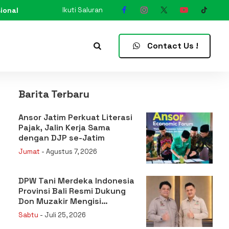
ional
Ikuti Saluran
N
Contact Us !
Barita Terbaru
Ansor Jatim Perkuat Literasi
Pajak, Jalin Kerja Sama
dengan DJP se-Jatim
Jumat
- Agustus 7, 2026
DPW Tani Merdeka Indonesia
Provinsi Bali Resmi Dukung
Don Muzakir Mengisi
Jabatan Wakil Menteri
Sabtu
- Juli 25, 2026
Pertanian RI