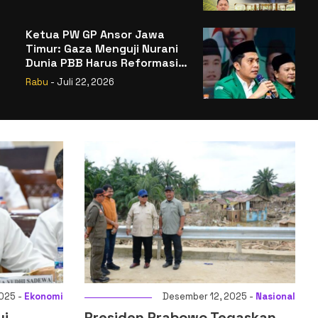
Badan Gizi Nasional
Ketua PW GP Ansor Jawa
Timur: Gaza Menguji Nurani
Dunia PBB Harus Reformasi
Total atau Kehilangan
Rabu
- Juli 22, 2026
Legitimasi
025 -
Ekonomi
Desember 12, 2025 -
Nasional
ui
Presiden Prabowo Tegaskan