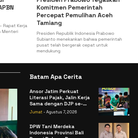
 APBN
Komitmen Pemerintah
Percepat Pemulihan Aceh
Tamiang
– Rapat Kerja
n Menteri
Presiden Republik Indonesia Prabowo
Subianto menekankan bahwa pemerintah
pusat telah bergerak cepat untuk
mendukung
Batam Apa Cerita
Ansor Jatim Perkuat
Literasi Pajak, Jalin Kerja
Sama dengan DJP se-
Jatim
Jumat
- Agustus 7, 2026
DPW Tani Merdeka
Indonesia Provinsi Bali