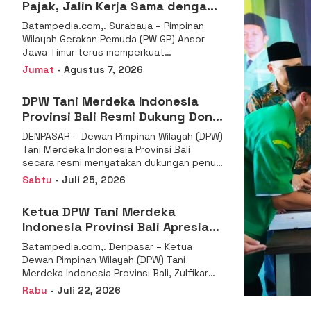
Pajak, Jalin Kerja Sama dengan
DJP se-Jatim
Batampedia.com,. Surabaya – Pimpinan
Wilayah Gerakan Pemuda (PW GP) Ansor
Jawa Timur terus memperkuat
komitmennya dalam membangun
Jumat
- Agustus 7, 2026
kemandirian ekonomi
DPW Tani Merdeka Indonesia
Provinsi Bali Resmi Dukung Don
Muzakir Mengisi Jabatan Wakil
DENPASAR – Dewan Pimpinan Wilayah (DPW)
Menteri Pertanian RI
Tani Merdeka Indonesia Provinsi Bali
secara resmi menyatakan dukungan penuh
kepada Ketua Umum
Sabtu
- Juli 25, 2026
Ketua DPW Tani Merdeka
Indonesia Provinsi Bali Apresiasi
Penunjukan Dr. Sudaryono
Batampedia.com,. Denpasar – Ketua
sebagai Kepala Badan Gizi
Dewan Pimpinan Wilayah (DPW) Tani
Nasional
Merdeka Indonesia Provinsi Bali, Zulfikar
Wijaya, S.E., menyampaikan ucapan
Rabu
- Juli 22, 2026
selamat