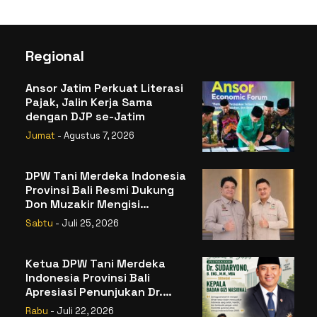
Regional
Ansor Jatim Perkuat Literasi
Pajak, Jalin Kerja Sama
dengan DJP se-Jatim
Jumat
- Agustus 7, 2026
DPW Tani Merdeka Indonesia
Provinsi Bali Resmi Dukung
Don Muzakir Mengisi
Jabatan Wakil Menteri
Sabtu
- Juli 25, 2026
Pertanian RI
Ketua DPW Tani Merdeka
Indonesia Provinsi Bali
Apresiasi Penunjukan Dr.
Sudaryono sebagai Kepala
Rabu
- Juli 22, 2026