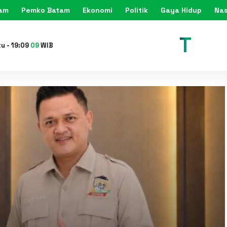
tam
Pemko Batam
Ekonomi
Politik
Gaya Hidup
Nas
KARIMU
tu
-
19
:
09
11
WIB