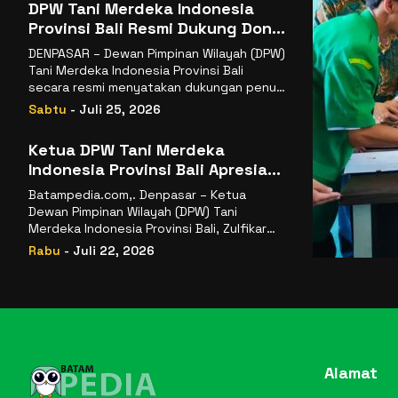
DPW Tani Merdeka Indonesia
Provinsi Bali Resmi Dukung Don
Muzakir Mengisi Jabatan Wakil
DENPASAR – Dewan Pimpinan Wilayah (DPW)
Menteri Pertanian RI
Tani Merdeka Indonesia Provinsi Bali
secara resmi menyatakan dukungan penuh
kepada Ketua Umum
Sabtu
- Juli 25, 2026
Ketua DPW Tani Merdeka
Indonesia Provinsi Bali Apresiasi
Penunjukan Dr. Sudaryono
Batampedia.com,. Denpasar – Ketua
sebagai Kepala Badan Gizi
Dewan Pimpinan Wilayah (DPW) Tani
Nasional
Merdeka Indonesia Provinsi Bali, Zulfikar
Wijaya, S.E., menyampaikan ucapan
Rabu
- Juli 22, 2026
selamat
Alamat