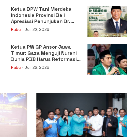
Ketua DPW Tani Merdeka
Indonesia Provinsi Bali
Apresiasi Penunjukan Dr.
Sudaryono sebagai Kepala
Rabu
- Juli 22, 2026
Badan Gizi Nasional
Ketua PW GP Ansor Jawa
Timur: Gaza Menguji Nurani
Dunia PBB Harus Reformasi
Total atau Kehilangan
Rabu
- Juli 22, 2026
Legitimasi