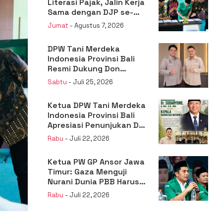
Literasi Pajak, Jalin Kerja
Sama dengan DJP se-
Jatim
Jumat
- Agustus 7, 2026
DPW Tani Merdeka
Indonesia Provinsi Bali
Resmi Dukung Don
Muzakir Mengisi Jabatan
Sabtu
- Juli 25, 2026
Wakil Menteri Pertanian
RI
Ketua DPW Tani Merdeka
Indonesia Provinsi Bali
Apresiasi Penunjukan Dr.
Sudaryono sebagai
Rabu
- Juli 22, 2026
Kepala Badan Gizi
Nasional
Ketua PW GP Ansor Jawa
Timur: Gaza Menguji
Nurani Dunia PBB Harus
Reformasi Total atau
Rabu
- Juli 22, 2026
Kehilangan Legitimasi