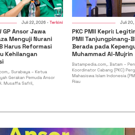
Juli 22, 2026 -
Terkini
Juli 20,
 GP Ansor Jawa
PKC PMII Kepri: Legiti
aza Menguji Nurani
PMII Tanjungpinang-B
B Harus Reformasi
Berada pada Kepeng
au Kehilangan
Muhammad Al-Mujrin
si
Batampedia.com,. Batam – Pe
Koordinator Cabang (PKC) Per
com,. Surabaya – Ketua
Mahasiswa Islam Indonesia (PM
ayah Gerakan Pemuda Ansor
Riau
. Musaffa Safril,