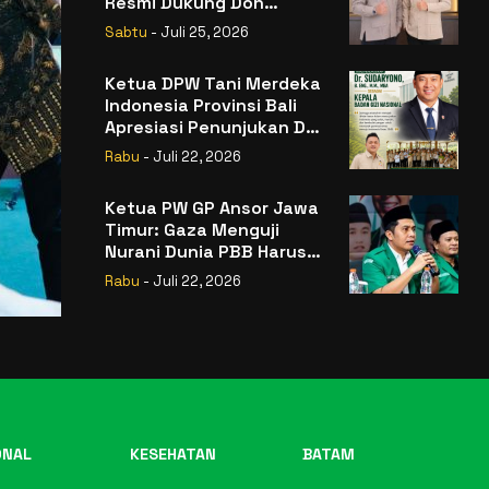
Resmi Dukung Don
Muzakir Mengisi Jabatan
Sabtu
- Juli 25, 2026
Wakil Menteri Pertanian
RI
Ketua DPW Tani Merdeka
Indonesia Provinsi Bali
Apresiasi Penunjukan Dr.
Sudaryono sebagai
Rabu
- Juli 22, 2026
Kepala Badan Gizi
Nasional
Ketua PW GP Ansor Jawa
Timur: Gaza Menguji
Nurani Dunia PBB Harus
Reformasi Total atau
Rabu
- Juli 22, 2026
Kehilangan Legitimasi
ONAL
KESEHATAN
BATAM