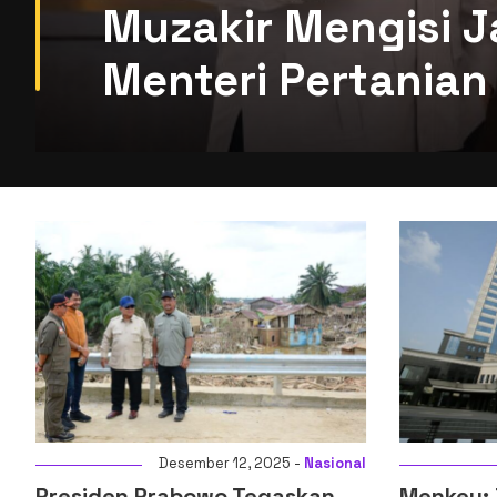
Muzakir Mengisi J
Menteri Pertanian 
i
Desember 12, 2025 -
Nasional
Presiden Prabowo Tegaskan
Menkeu: D