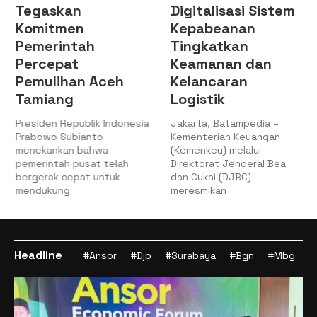
Tegaskan
Digitalisasi Sistem
Komitmen
Kepabeanan
Pemerintah
Tingkatkan
Percepat
Keamanan dan
Pemulihan Aceh
Kelancaran
Tamiang
Logistik
Presiden Republik Indonesia
Jakarta, Batampedia –
Prabowo Subianto
Kementerian Keuangan
menekankan bahwa
(Kemenkeu) melalui
pemerintah pusat telah
Direktorat Jenderal Bea
bergerak cepat untuk
dan Cukai (DJBC)
mendukung
meresmikan
Headline
#Ansor
#Djp
#Surabaya
#Bgn
#Mbg