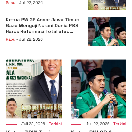
sebagai Kepala Badan Gizi
Rabu
- Juli 22, 2026
Nasional
Ketua PW GP Ansor Jawa Timur:
Gaza Menguji Nurani Dunia PBB
Harus Reformasi Total atau
Kehilangan Legitimasi
Rabu
- Juli 22, 2026
Juli 22, 2026 -
Terkini
Juli 22, 2026 -
Terkini