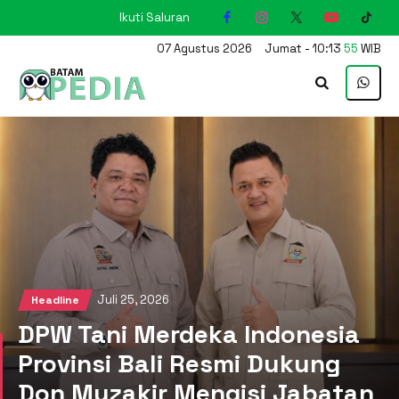
Ikuti Saluran
KARIMUN
07
Agustus
2026
Jumat
-
10
:
13
56
WIB
Juli 25, 2026
Headline
DPW Tani Merdeka Indonesia
Provinsi Bali Resmi Dukung
Don Muzakir Mengisi Jabatan