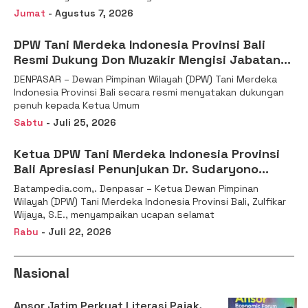
Jumat
- Agustus 7, 2026
DPW Tani Merdeka Indonesia Provinsi Bali
Resmi Dukung Don Muzakir Mengisi Jabatan
Wakil Menteri Pertanian RI
DENPASAR – Dewan Pimpinan Wilayah (DPW) Tani Merdeka
Indonesia Provinsi Bali secara resmi menyatakan dukungan
penuh kepada Ketua Umum
Sabtu
- Juli 25, 2026
Ketua DPW Tani Merdeka Indonesia Provinsi
Bali Apresiasi Penunjukan Dr. Sudaryono
sebagai Kepala Badan Gizi Nasional
Batampedia.com,. Denpasar – Ketua Dewan Pimpinan
Wilayah (DPW) Tani Merdeka Indonesia Provinsi Bali, Zulfikar
Wijaya, S.E., menyampaikan ucapan selamat
Rabu
- Juli 22, 2026
Nasional
Ansor Jatim Perkuat Literasi Pajak,