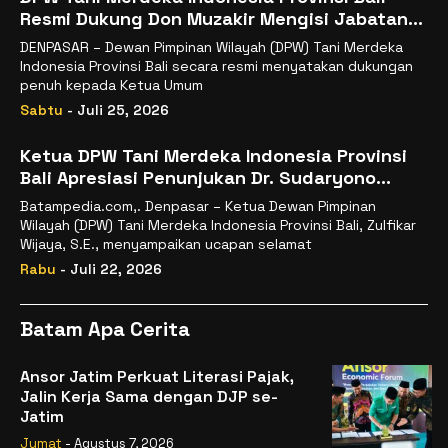
Resmi Dukung Don Muzakir Mengisi Jabatan
Wakil Menteri Pertanian RI
DENPASAR – Dewan Pimpinan Wilayah (DPW) Tani Merdeka
Indonesia Provinsi Bali secara resmi menyatakan dukungan
penuh kepada Ketua Umum
Sabtu
- Juli 25, 2026
Ketua DPW Tani Merdeka Indonesia Provinsi
Bali Apresiasi Penunjukan Dr. Sudaryono
sebagai Kepala Badan Gizi Nasional
Batampedia.com,. Denpasar – Ketua Dewan Pimpinan
Wilayah (DPW) Tani Merdeka Indonesia Provinsi Bali, Zulfikar
Wijaya, S.E., menyampaikan ucapan selamat
Rabu
- Juli 22, 2026
Batam Apa Cerita
Ansor Jatim Perkuat Literasi Pajak,
Jalin Kerja Sama dengan DJP se-
Jatim
Jumat
- Agustus 7, 2026