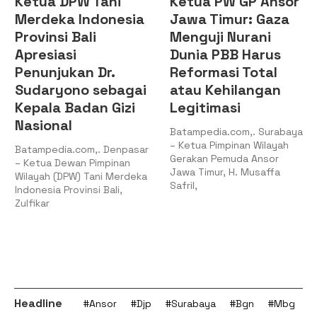
Ketua DPW Tani
Ketua PW GP Ansor
Merdeka Indonesia
Jawa Timur: Gaza
Provinsi Bali
Menguji Nurani
Apresiasi
Dunia PBB Harus
Penunjukan Dr.
Reformasi Total
Sudaryono sebagai
atau Kehilangan
Kepala Badan Gizi
Legitimasi
Nasional
Batampedia.com,. Surabaya
– Ketua Pimpinan Wilayah
Batampedia.com,. Denpasar
Gerakan Pemuda Ansor
– Ketua Dewan Pimpinan
Jawa Timur, H. Musaffa
Wilayah (DPW) Tani Merdeka
Safril,
Indonesia Provinsi Bali,
Zulfikar
Headline
#Ansor
#Djp
#Surabaya
#Bgn
#Mbg