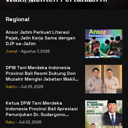
Regional
Ansor Jatim Perkuat Literasi
Pajak, Jalin Kerja Sama dengan
DJP se-Jatim
Jumat
- Agustus 7, 2026
DPW Tani Merdeka Indonesia
Provinsi Bali Resmi Dukung Don
Muzakir Mengisi Jabatan Wakil
Menteri Pertanian RI
Sabtu
- Juli 25, 2026
Ketua DPW Tani Merdeka
Indonesia Provinsi Bali Apresiasi
Penunjukan Dr. Sudaryono
sebagai Kepala Badan Gizi
Rabu
- Juli 22, 2026
Nasional