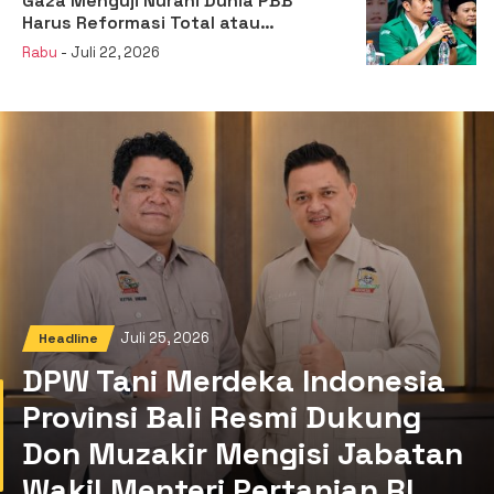
Gaza Menguji Nurani Dunia PBB
Harus Reformasi Total atau
Kehilangan Legitimasi
Rabu
- Juli 22, 2026
Juli 25, 2026
Headline
DPW Tani Merdeka Indonesia
Provinsi Bali Resmi Dukung
Don Muzakir Mengisi Jabatan
Wakil Menteri Pertanian RI