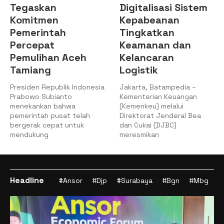
Tegaskan
Digitalisasi Sistem
Komitmen
Kepabeanan
Pemerintah
Tingkatkan
Percepat
Keamanan dan
Pemulihan Aceh
Kelancaran
Tamiang
Logistik
Presiden Republik Indonesia
Jakarta, Batampedia –
Prabowo Subianto
Kementerian Keuangan
menekankan bahwa
(Kemenkeu) melalui
pemerintah pusat telah
Direktorat Jenderal Bea
bergerak cepat untuk
dan Cukai (DJBC)
mendukung
meresmikan
Headline
#Ansor
#Djp
#Surabaya
#Bgn
#Mbg