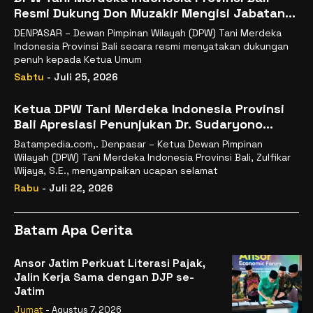
Resmi Dukung Don Muzakir Mengisi Jabatan
Wakil Menteri Pertanian RI
DENPASAR – Dewan Pimpinan Wilayah (DPW) Tani Merdeka
Indonesia Provinsi Bali secara resmi menyatakan dukungan
penuh kepada Ketua Umum
Sabtu
- Juli 25, 2026
Ketua DPW Tani Merdeka Indonesia Provinsi
Bali Apresiasi Penunjukan Dr. Sudaryono
sebagai Kepala Badan Gizi Nasional
Batampedia.com,. Denpasar – Ketua Dewan Pimpinan
Wilayah (DPW) Tani Merdeka Indonesia Provinsi Bali, Zulfikar
Wijaya, S.E., menyampaikan ucapan selamat
Rabu
- Juli 22, 2026
Batam Apa Cerita
Ansor Jatim Perkuat Literasi Pajak,
Jalin Kerja Sama dengan DJP se-
Jatim
Jumat
- Agustus 7, 2026