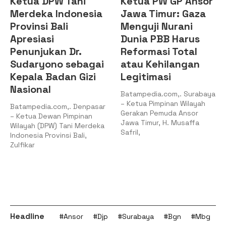
Ketua DPW Tani
Ketua PW GP Ansor
Merdeka Indonesia
Jawa Timur: Gaza
Provinsi Bali
Menguji Nurani
Apresiasi
Dunia PBB Harus
Penunjukan Dr.
Reformasi Total
Sudaryono sebagai
atau Kehilangan
Kepala Badan Gizi
Legitimasi
Nasional
Batampedia.com,. Surabaya
– Ketua Pimpinan Wilayah
Batampedia.com,. Denpasar
Gerakan Pemuda Ansor
– Ketua Dewan Pimpinan
Jawa Timur, H. Musaffa
Wilayah (DPW) Tani Merdeka
Safril,
Indonesia Provinsi Bali,
Zulfikar
Headline
#Ansor
#Djp
#Surabaya
#Bgn
#Mbg