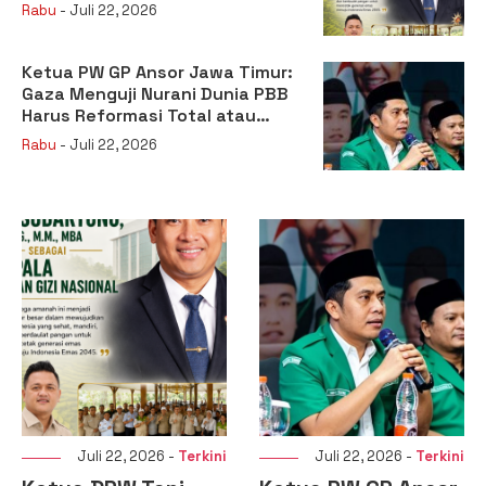
sebagai Kepala Badan Gizi
Rabu
- Juli 22, 2026
Nasional
Ketua PW GP Ansor Jawa Timur:
Gaza Menguji Nurani Dunia PBB
Harus Reformasi Total atau
Kehilangan Legitimasi
Rabu
- Juli 22, 2026
Juli 22, 2026 -
Terkini
Juli 22, 2026 -
Terkini