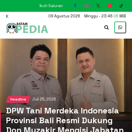
Ikuti Saluran
KARIMUN
09
Agustus
2026
Minggu
-
23
:
46
07
WIB
Juli 25, 2026
Headline
DPW Tani Merdeka Indonesia
Provinsi Bali Resmi Dukung
Don Muzakir Mengisi Jabatan