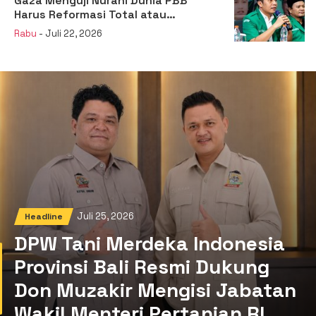
Gaza Menguji Nurani Dunia PBB
Harus Reformasi Total atau
Kehilangan Legitimasi
Rabu
- Juli 22, 2026
Juli 25, 2026
Headline
DPW Tani Merdeka Indonesia
Provinsi Bali Resmi Dukung
Don Muzakir Mengisi Jabatan
Wakil Menteri Pertanian RI