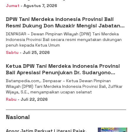
Jumat
- Agustus 7, 2026
DPW Tani Merdeka Indonesia Provinsi Bali
Resmi Dukung Don Muzakir Mengisi Jabatan
Wakil Menteri Pertanian RI
DENPASAR – Dewan Pimpinan Wilayah (DPW) Tani Merdeka
Indonesia Provinsi Bali secara resmi menyatakan dukungan
penuh kepada Ketua Umum
Sabtu
- Juli 25, 2026
Ketua DPW Tani Merdeka Indonesia Provinsi
Bali Apresiasi Penunjukan Dr. Sudaryono
sebagai Kepala Badan Gizi Nasional
Batampedia.com,. Denpasar – Ketua Dewan Pimpinan
Wilayah (DPW) Tani Merdeka Indonesia Provinsi Bali, Zulfikar
Wijaya, S.E., menyampaikan ucapan selamat
Rabu
- Juli 22, 2026
Nasional
Ansor Jatim Perkuat Literasi Pajak,