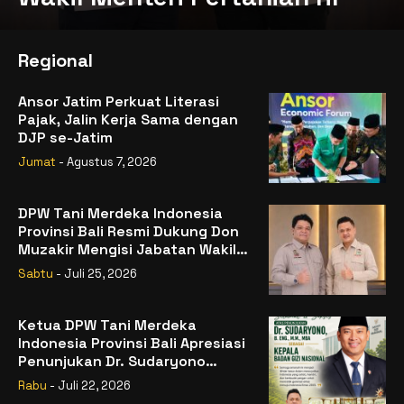
Regional
Ansor Jatim Perkuat Literasi
Pajak, Jalin Kerja Sama dengan
DJP se-Jatim
Jumat
- Agustus 7, 2026
DPW Tani Merdeka Indonesia
Provinsi Bali Resmi Dukung Don
Muzakir Mengisi Jabatan Wakil
Menteri Pertanian RI
Sabtu
- Juli 25, 2026
Ketua DPW Tani Merdeka
Indonesia Provinsi Bali Apresiasi
Penunjukan Dr. Sudaryono
sebagai Kepala Badan Gizi
Rabu
- Juli 22, 2026
Nasional