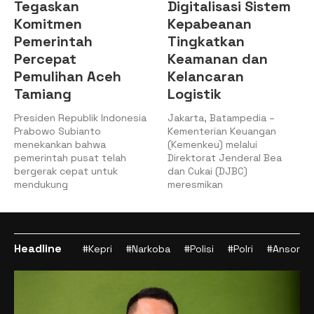
Tegaskan
Digitalisasi Sistem
Komitmen
Kepabeanan
Pemerintah
Tingkatkan
Percepat
Keamanan dan
Pemulihan Aceh
Kelancaran
Tamiang
Logistik
Presiden Republik Indonesia
Jakarta, Batampedia –
Prabowo Subianto
Kementerian Keuangan
menekankan bahwa
(Kemenkeu) melalui
pemerintah pusat telah
Direktorat Jenderal Bea
bergerak cepat untuk
dan Cukai (DJBC)
mendukung
meresmikan
Headline
#Kepri
#Narkoba
#Polisi
#Polri
#Ansor