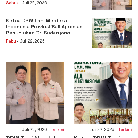
Menteri Pertanian RI
Sabtu
- Juli 25, 2026
Ketua DPW Tani Merdeka
Indonesia Provinsi Bali Apresiasi
Penunjukan Dr. Sudaryono
sebagai Kepala Badan Gizi
Rabu
- Juli 22, 2026
Nasional
Juli 25, 2026 -
Terkini
Juli 22, 2026 -
Terkini