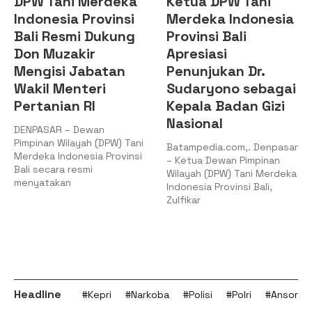
DPW Tani Merdeka
Ketua DPW Tani
Indonesia Provinsi
Merdeka Indonesia
Bali Resmi Dukung
Provinsi Bali
Don Muzakir
Apresiasi
Mengisi Jabatan
Penunjukan Dr.
Wakil Menteri
Sudaryono sebagai
Pertanian RI
Kepala Badan Gizi
Nasional
DENPASAR – Dewan
Pimpinan Wilayah (DPW) Tani
Batampedia.com,. Denpasar
Merdeka Indonesia Provinsi
– Ketua Dewan Pimpinan
Bali secara resmi
Wilayah (DPW) Tani Merdeka
menyatakan
Indonesia Provinsi Bali,
Zulfikar
Headline
#Kepri
#Narkoba
#Polisi
#Polri
#Ansor