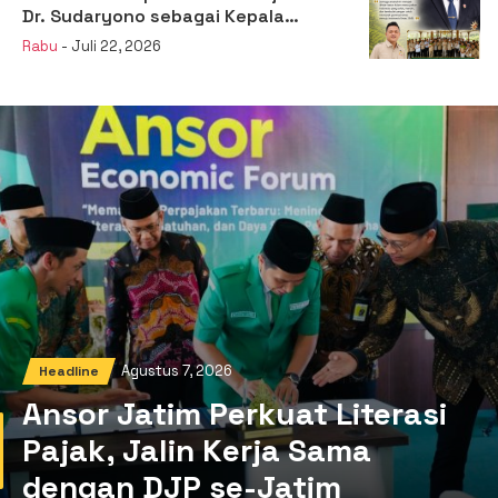
Dr. Sudaryono sebagai Kepala
Badan Gizi Nasional
Rabu
- Juli 22, 2026
Agustus 7, 2026
Headline
Ansor Jatim Perkuat Literasi
Pajak, Jalin Kerja Sama
dengan DJP se-Jatim