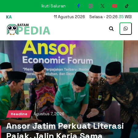
Ikuti Saluran
KARIMUN
11
Agustus
2026
Selasa
-
20
:
26
36
WIB
Agustus 7, 2026
Headline
Ansor Jatim Perkuat Literasi
Pajak, Jalin Kerja Sama