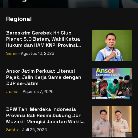
Regional
Bareskrim Gerebek HH Club
Planet 3.0 Batam, Wakil Ketua
Hukum dan HAM KNPI Provinsi
Kepulauan Riau mengapresiasi
Senin
- Agustus 10, 2026
Polri
Ansor Jatim Perkuat Literasi
Pajak, Jalin Kerja Sama dengan
DJP se-Jatim
Jumat
- Agustus 7, 2026
DPW Tani Merdeka Indonesia
Provinsi Bali Resmi Dukung Don
Muzakir Mengisi Jabatan Wakil
Menteri Pertanian RI
Sabtu
- Juli 25, 2026