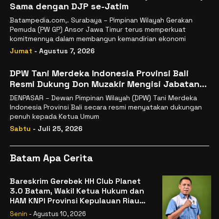
Sama dengan DJP se-Jatim
Batampedia.com,. Surabaya – Pimpinan Wilayah Gerakan
Pemuda (PW GP) Ansor Jawa Timur terus memperkuat
komitmennya dalam membangun kemandirian ekonomi
Jumat
- Agustus 7, 2026
DPW Tani Merdeka Indonesia Provinsi Bali
Resmi Dukung Don Muzakir Mengisi Jabatan
Wakil Menteri Pertanian RI
DENPASAR – Dewan Pimpinan Wilayah (DPW) Tani Merdeka
Indonesia Provinsi Bali secara resmi menyatakan dukungan
penuh kepada Ketua Umum
Sabtu
- Juli 25, 2026
Batam Apa Cerita
Bareskrim Gerebek HH Club Planet
3.0 Batam, Wakil Ketua Hukum dan
HAM KNPI Provinsi Kepulauan Riau
mengapresiasi Polri
Senin
- Agustus 10, 2026