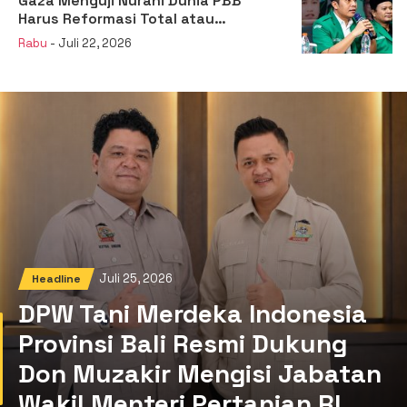
Gaza Menguji Nurani Dunia PBB
Harus Reformasi Total atau
Kehilangan Legitimasi
Rabu
- Juli 22, 2026
Juli 25, 2026
Headline
DPW Tani Merdeka Indonesia
Provinsi Bali Resmi Dukung
Don Muzakir Mengisi Jabatan
Wakil Menteri Pertanian RI