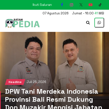
Ikuti Saluran
KARIMUN
07
Agustus
2026
Jumat
-
16
:
00
42
WIB
Juli 25, 2026
Headline
DPW Tani Merdeka Indonesia
Provinsi Bali Resmi Dukung
Don Muzakir Mengisi Jabatan