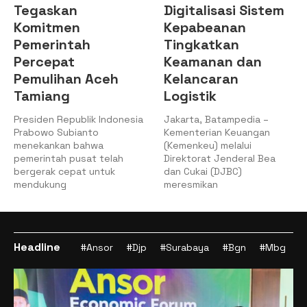
Digitalisasi Sistem
Setujui Pencairan
Kepabeanan
PMN pada APBN
Tingkatkan
2025
Keamanan dan
Jakarta, 8/12/2025
Kelancaran
Kemenkeu – Rapat Kerja
Logistik
(Raker) Komisi XI DPR RI
dengan Menteri Keuangan
Jakarta, Batampedia –
Kementerian Keuangan
(Kemenkeu) melalui
Direktorat Jenderal Bea
dan Cukai (DJBC)
meresmikan
Headline
#Ansor
#Djp
#Surabaya
#Bgn
#Mbg