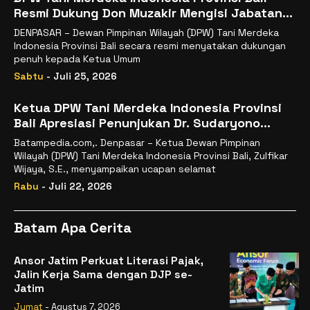
Resmi Dukung Don Muzakir Mengisi Jabatan
Wakil Menteri Pertanian RI
DENPASAR – Dewan Pimpinan Wilayah (DPW) Tani Merdeka
Indonesia Provinsi Bali secara resmi menyatakan dukungan
penuh kepada Ketua Umum
Sabtu
- Juli 25, 2026
Ketua DPW Tani Merdeka Indonesia Provinsi
Bali Apresiasi Penunjukan Dr. Sudaryono
sebagai Kepala Badan Gizi Nasional
Batampedia.com,. Denpasar – Ketua Dewan Pimpinan
Wilayah (DPW) Tani Merdeka Indonesia Provinsi Bali, Zulfikar
Wijaya, S.E., menyampaikan ucapan selamat
Rabu
- Juli 22, 2026
Batam Apa Cerita
Ansor Jatim Perkuat Literasi Pajak,
Jalin Kerja Sama dengan DJP se-
Jatim
Jumat
- Agustus 7, 2026