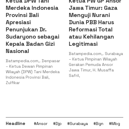
Ketua PW GP Ansor
PKC PMII Kepri:
Jawa Timur: Gaza
Legitimasi PC PMII
Menguji Nurani
Tanjungpinang-
Dunia PBB Harus
Bintan Berada
Reformasi Total
pada
atau Kehilangan
Kepengurusan
Legitimasi
Muhammad Al-
Mujrin
Batampedia.com,. Surabaya
– Ketua Pimpinan Wilayah
Batampedia.com,. Batam –
Gerakan Pemuda Ansor
Pengurus Koordinator
Jawa Timur, H. Musaffa
Cabang (PKC) Pergerakan
Safril,
Mahasiswa Islam Indonesia
(PMII) Kepulauan Riau
Headline
#Ansor
#Djp
#Surabaya
#Bgn
#Mbg