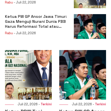
sebagai Kepala Badan Gizi
Rabu
- Juli 22, 2026
Nasional
Ketua PW GP Ansor Jawa Timur:
Gaza Menguji Nurani Dunia PBB
Harus Reformasi Total atau
Kehilangan Legitimasi
Rabu
- Juli 22, 2026
Juli 22, 2026 -
Terkini
Juli 20, 2026 -
Terkini