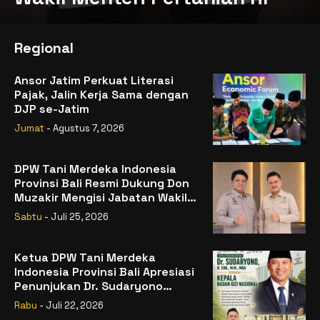
Regional
Ansor Jatim Perkuat Literasi
Pajak, Jalin Kerja Sama dengan
DJP se-Jatim
Jumat
- Agustus 7, 2026
DPW Tani Merdeka Indonesia
Provinsi Bali Resmi Dukung Don
Muzakir Mengisi Jabatan Wakil
Menteri Pertanian RI
Sabtu
- Juli 25, 2026
Ketua DPW Tani Merdeka
Indonesia Provinsi Bali Apresiasi
Penunjukan Dr. Sudaryono
sebagai Kepala Badan Gizi
Rabu
- Juli 22, 2026
Nasional