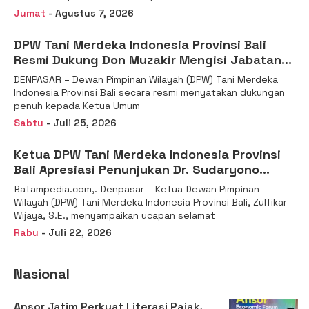
Jumat
- Agustus 7, 2026
DPW Tani Merdeka Indonesia Provinsi Bali
Resmi Dukung Don Muzakir Mengisi Jabatan
Wakil Menteri Pertanian RI
DENPASAR – Dewan Pimpinan Wilayah (DPW) Tani Merdeka
Indonesia Provinsi Bali secara resmi menyatakan dukungan
penuh kepada Ketua Umum
Sabtu
- Juli 25, 2026
Ketua DPW Tani Merdeka Indonesia Provinsi
Bali Apresiasi Penunjukan Dr. Sudaryono
sebagai Kepala Badan Gizi Nasional
Batampedia.com,. Denpasar – Ketua Dewan Pimpinan
Wilayah (DPW) Tani Merdeka Indonesia Provinsi Bali, Zulfikar
Wijaya, S.E., menyampaikan ucapan selamat
Rabu
- Juli 22, 2026
Nasional
Ansor Jatim Perkuat Literasi Pajak,