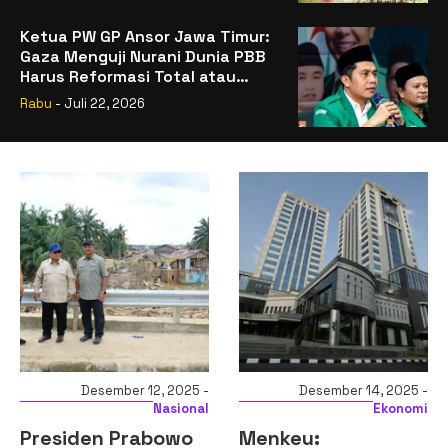
Ketua PW GP Ansor Jawa Timur:
Gaza Menguji Nurani Dunia PBB
Harus Reformasi Total atau
Kehilangan Legitimasi
Rabu
- Juli 22, 2026
Desember 14, 2025 -
Desember 14, 2025 -
Ekonomi
Ekonomi
Menkeu:
Komisi XI DPR RI