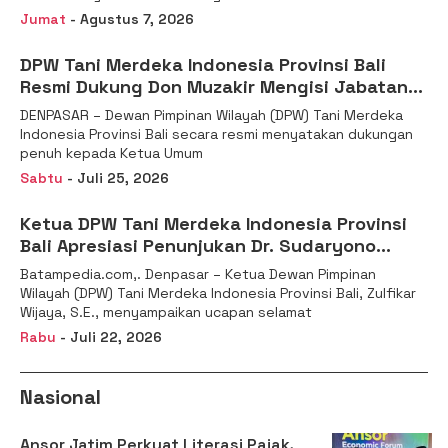
Jumat
- Agustus 7, 2026
DPW Tani Merdeka Indonesia Provinsi Bali
Resmi Dukung Don Muzakir Mengisi Jabatan
Wakil Menteri Pertanian RI
DENPASAR – Dewan Pimpinan Wilayah (DPW) Tani Merdeka
Indonesia Provinsi Bali secara resmi menyatakan dukungan
penuh kepada Ketua Umum
Sabtu
- Juli 25, 2026
Ketua DPW Tani Merdeka Indonesia Provinsi
Bali Apresiasi Penunjukan Dr. Sudaryono
sebagai Kepala Badan Gizi Nasional
Batampedia.com,. Denpasar – Ketua Dewan Pimpinan
Wilayah (DPW) Tani Merdeka Indonesia Provinsi Bali, Zulfikar
Wijaya, S.E., menyampaikan ucapan selamat
Rabu
- Juli 22, 2026
Nasional
Ansor Jatim Perkuat Literasi Pajak,