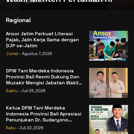
Regional
Ansor Jatim Perkuat Literasi
Pajak, Jalin Kerja Sama dengan
DJP se-Jatim
Jumat
- Agustus 7, 2026
DPW Tani Merdeka Indonesia
Provinsi Bali Resmi Dukung Don
Muzakir Mengisi Jabatan Wakil
Menteri Pertanian RI
Sabtu
- Juli 25, 2026
Ketua DPW Tani Merdeka
Indonesia Provinsi Bali Apresiasi
Penunjukan Dr. Sudaryono
sebagai Kepala Badan Gizi
Rabu
- Juli 22, 2026
Nasional