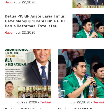
sebagai Kepala Badan Gizi
Rabu
- Juli 22, 2026
Nasional
Ketua PW GP Ansor Jawa Timur:
Gaza Menguji Nurani Dunia PBB
Harus Reformasi Total atau
Kehilangan Legitimasi
Rabu
- Juli 22, 2026
Juli 22, 2026 -
Terkini
Juli 22, 2026 -
Terkini