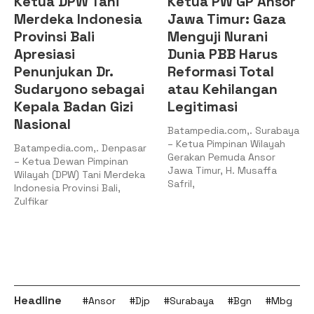
Ketua DPW Tani
Ketua PW GP Ansor
Merdeka Indonesia
Jawa Timur: Gaza
Provinsi Bali
Menguji Nurani
Apresiasi
Dunia PBB Harus
Penunjukan Dr.
Reformasi Total
Sudaryono sebagai
atau Kehilangan
Kepala Badan Gizi
Legitimasi
Nasional
Batampedia.com,. Surabaya
– Ketua Pimpinan Wilayah
Batampedia.com,. Denpasar
Gerakan Pemuda Ansor
– Ketua Dewan Pimpinan
Jawa Timur, H. Musaffa
Wilayah (DPW) Tani Merdeka
Safril,
Indonesia Provinsi Bali,
Zulfikar
Headline
#Ansor
#Djp
#Surabaya
#Bgn
#Mbg