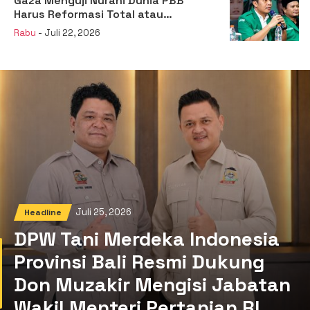
Gaza Menguji Nurani Dunia PBB
Harus Reformasi Total atau
Kehilangan Legitimasi
Rabu
- Juli 22, 2026
Juli 25, 2026
Headline
DPW Tani Merdeka Indonesia
Provinsi Bali Resmi Dukung
Don Muzakir Mengisi Jabatan
Wakil Menteri Pertanian RI