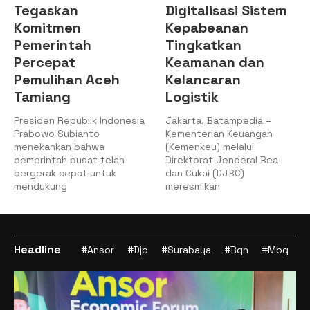
Tegaskan
Digitalisasi Sistem
Komitmen
Kepabeanan
Pemerintah
Tingkatkan
Percepat
Keamanan dan
Pemulihan Aceh
Kelancaran
Tamiang
Logistik
Presiden Republik Indonesia
Jakarta, Batampedia –
Prabowo Subianto
Kementerian Keuangan
menekankan bahwa
(Kemenkeu) melalui
pemerintah pusat telah
Direktorat Jenderal Bea
bergerak cepat untuk
dan Cukai (DJBC)
mendukung
meresmikan
Headline
#Ansor
#Djp
#Surabaya
#Bgn
#Mbg