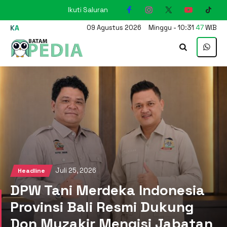
Ikuti Saluran
KARIMUN
09
Agustus
2026
Minggu
-
10
:
31
48
WIB
Juli 25, 2026
Headline
DPW Tani Merdeka Indonesia
Provinsi Bali Resmi Dukung
Don Muzakir Mengisi Jabatan