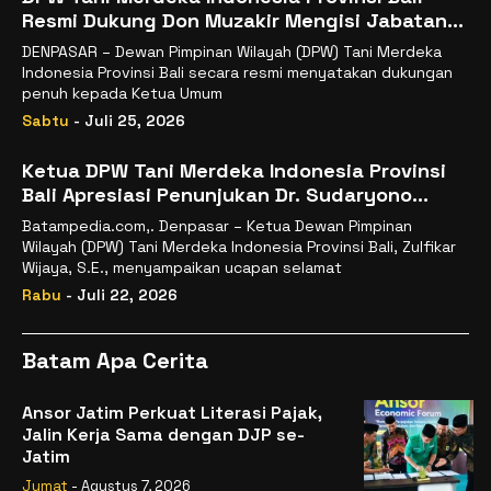
Resmi Dukung Don Muzakir Mengisi Jabatan
Wakil Menteri Pertanian RI
DENPASAR – Dewan Pimpinan Wilayah (DPW) Tani Merdeka
Indonesia Provinsi Bali secara resmi menyatakan dukungan
penuh kepada Ketua Umum
Sabtu
- Juli 25, 2026
Ketua DPW Tani Merdeka Indonesia Provinsi
Bali Apresiasi Penunjukan Dr. Sudaryono
sebagai Kepala Badan Gizi Nasional
Batampedia.com,. Denpasar – Ketua Dewan Pimpinan
Wilayah (DPW) Tani Merdeka Indonesia Provinsi Bali, Zulfikar
Wijaya, S.E., menyampaikan ucapan selamat
Rabu
- Juli 22, 2026
Batam Apa Cerita
Ansor Jatim Perkuat Literasi Pajak,
Jalin Kerja Sama dengan DJP se-
Jatim
Jumat
- Agustus 7, 2026