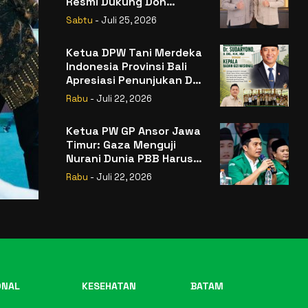
Resmi Dukung Don
Muzakir Mengisi Jabatan
Sabtu
- Juli 25, 2026
Wakil Menteri Pertanian
RI
Ketua DPW Tani Merdeka
Indonesia Provinsi Bali
Apresiasi Penunjukan Dr.
Sudaryono sebagai
Rabu
- Juli 22, 2026
Kepala Badan Gizi
Nasional
Ketua PW GP Ansor Jawa
Timur: Gaza Menguji
Nurani Dunia PBB Harus
Reformasi Total atau
Rabu
- Juli 22, 2026
Kehilangan Legitimasi
ONAL
KESEHATAN
BATAM