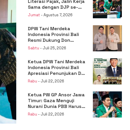
Literasi Pajak, Jalin Kerja
Sama dengan DJP se-
Jatim
Jumat
- Agustus 7, 2026
DPW Tani Merdeka
Indonesia Provinsi Bali
Resmi Dukung Don
Muzakir Mengisi Jabatan
Sabtu
- Juli 25, 2026
Wakil Menteri Pertanian
RI
Ketua DPW Tani Merdeka
Indonesia Provinsi Bali
Apresiasi Penunjukan Dr.
Sudaryono sebagai
Rabu
- Juli 22, 2026
Kepala Badan Gizi
Nasional
Ketua PW GP Ansor Jawa
Timur: Gaza Menguji
Nurani Dunia PBB Harus
Reformasi Total atau
Rabu
- Juli 22, 2026
Kehilangan Legitimasi