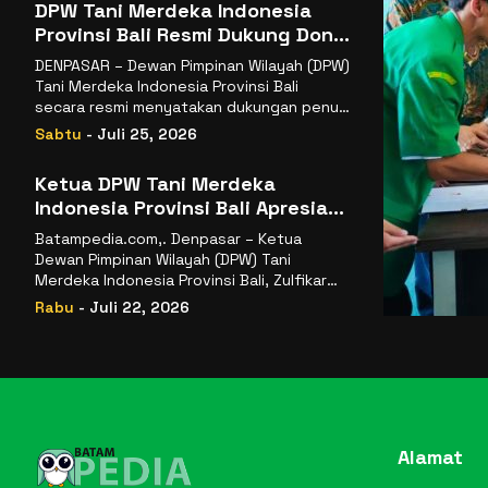
DPW Tani Merdeka Indonesia
Provinsi Bali Resmi Dukung Don
Muzakir Mengisi Jabatan Wakil
DENPASAR – Dewan Pimpinan Wilayah (DPW)
Menteri Pertanian RI
Tani Merdeka Indonesia Provinsi Bali
secara resmi menyatakan dukungan penuh
kepada Ketua Umum
Sabtu
- Juli 25, 2026
Ketua DPW Tani Merdeka
Indonesia Provinsi Bali Apresiasi
Penunjukan Dr. Sudaryono
Batampedia.com,. Denpasar – Ketua
sebagai Kepala Badan Gizi
Dewan Pimpinan Wilayah (DPW) Tani
Nasional
Merdeka Indonesia Provinsi Bali, Zulfikar
Wijaya, S.E., menyampaikan ucapan
Rabu
- Juli 22, 2026
selamat
Alamat