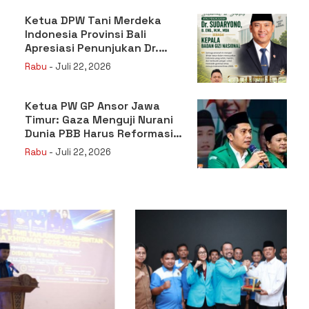
Ketua DPW Tani Merdeka
Indonesia Provinsi Bali
Apresiasi Penunjukan Dr.
Sudaryono sebagai Kepala
Rabu
- Juli 22, 2026
Badan Gizi Nasional
Ketua PW GP Ansor Jawa
Timur: Gaza Menguji Nurani
Dunia PBB Harus Reformasi
Total atau Kehilangan
Rabu
- Juli 22, 2026
Legitimasi