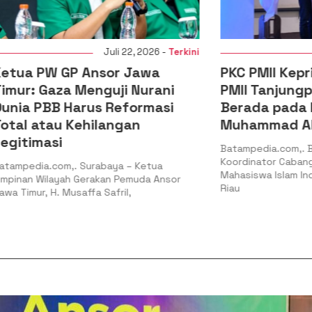
Juli 22, 2026 -
Terkini
Juli 20,
 GP Ansor Jawa
PKC PMII Kepri: Legiti
aza Menguji Nurani
PMII Tanjungpinang-B
B Harus Reformasi
Berada pada Kepeng
au Kehilangan
Muhammad Al-Mujrin
si
Batampedia.com,. Batam – Pe
Koordinator Cabang (PKC) Per
com,. Surabaya – Ketua
Mahasiswa Islam Indonesia (PM
ayah Gerakan Pemuda Ansor
Riau
. Musaffa Safril,