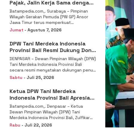
Pajak, Jalin Kerja Sama dengan
DJP se-Jatim
Batampedia.com,. Surabaya – Pimpinan
Wilayah Gerakan Pemuda (PW GP) Ansor
Jawa Timur terus memperkuat
komitmennya dalam membangun
Jumat
- Agustus 7, 2026
kemandirian ekonomi
DPW Tani Merdeka Indonesia
Provinsi Bali Resmi Dukung Don
Muzakir Mengisi Jabatan Wakil
DENPASAR – Dewan Pimpinan Wilayah (DPW)
Menteri Pertanian RI
Tani Merdeka Indonesia Provinsi Bali
secara resmi menyatakan dukungan penuh
kepada Ketua Umum
Sabtu
- Juli 25, 2026
Ketua DPW Tani Merdeka
Indonesia Provinsi Bali Apresiasi
Penunjukan Dr. Sudaryono
Batampedia.com,. Denpasar – Ketua
sebagai Kepala Badan Gizi
Dewan Pimpinan Wilayah (DPW) Tani
Nasional
Merdeka Indonesia Provinsi Bali, Zulfikar
Wijaya, S.E., menyampaikan ucapan
Rabu
- Juli 22, 2026
selamat