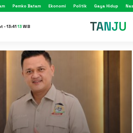
tam
Pemko Batam
Ekonomi
Politik
Gaya Hidup
Nas
KARIMU
at
-
13
:
41
15
WIB