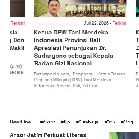
i
Juli 22, 2026 -
Terkini
Ketua DPW Tani Merdeka
Ketua PW
n
Indonesia Provinsi Bali
Timur: G
l
Apresiasi Penunjukan Dr.
Dunia PB
Sudaryono sebagai Kepala
Total at
Badan Gizi Nasional
Legitima
Batampedia.com,. Denpasar – Ketua Dewan
Batampedia.
Pimpinan Wilayah (DPW) Tani Merdeka
Pimpinan Wil
Indonesia Provinsi Bali, Zulfikar
Jawa Timur, H
Headline
#Ansor
#Djp
#Surabaya
#Bgn
#Mbg
Ansor Jatim Perkuat Literasi