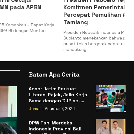
 APBN
Komitmen Pemerintah
Percepat Pemulihan Aceh
Tamiang
– Rapat Kerja
n Menteri
Presiden Republik Indonesia Prabowo
Subianto menekankan bahwa pemerintah
pusat telah bergerak cepat untuk
mendukung
Batam Apa Cerita
Ansor Jatim Perkuat
Literasi Pajak, Jalin Kerja
Sama dengan DJP se-
Jatim
Jumat
- Agustus 7, 2026
DPW Tani Merdeka
Indonesia Provinsi Bali