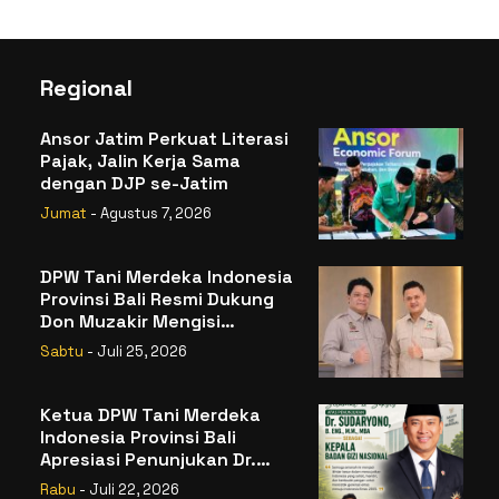
Regional
Ansor Jatim Perkuat Literasi
Pajak, Jalin Kerja Sama
dengan DJP se-Jatim
Jumat
- Agustus 7, 2026
DPW Tani Merdeka Indonesia
Provinsi Bali Resmi Dukung
Don Muzakir Mengisi
Jabatan Wakil Menteri
Sabtu
- Juli 25, 2026
Pertanian RI
Ketua DPW Tani Merdeka
Indonesia Provinsi Bali
Apresiasi Penunjukan Dr.
Sudaryono sebagai Kepala
Rabu
- Juli 22, 2026