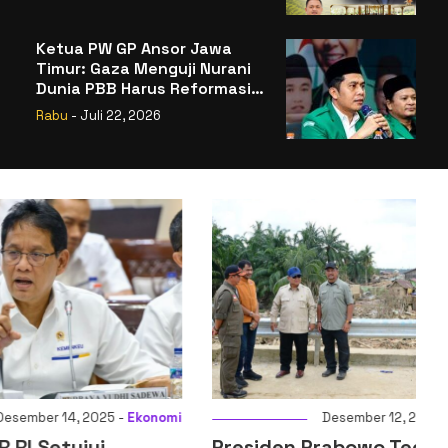
Badan Gizi Nasional
Ketua PW GP Ansor Jawa
Timur: Gaza Menguji Nurani
Dunia PBB Harus Reformasi
Total atau Kehilangan
Rabu
- Juli 22, 2026
Legitimasi
025 -
Ekonomi
Desember 12, 2025 -
Nasional
ui
Presiden Prabowo Tegaskan