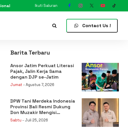
ional
Ikuti Saluran
N
Contact Us !
Barita Terbaru
Ansor Jatim Perkuat Literasi
Pajak, Jalin Kerja Sama
dengan DJP se-Jatim
Jumat
- Agustus 7, 2026
DPW Tani Merdeka Indonesia
Provinsi Bali Resmi Dukung
Don Muzakir Mengisi
Jabatan Wakil Menteri
Sabtu
- Juli 25, 2026
Pertanian RI