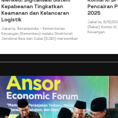
nan Tingkatkan
Pencairan PMN pada
n dan Kelancaran
2025
Jakarta, 8/12/2025 Kemenkeu 
(Raker) Komisi XI DPR RI denga
ampedia – Kementerian
Keuangan
menkeu) melalui Direktorat
 dan Cukai (DJBC) meresmikan