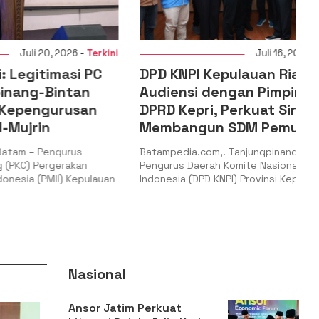
 2026 -
Terkini
Juli 16, 2026 -
Terkini
masi PC
DPD KNPI Kepulauan Riau
intan
Audiensi dengan Pimpinan
urusan
DPRD Kepri, Perkuat Sinergi
Membangun SDM Pemuda
ngurus
Batampedia.com,. Tanjungpinang – Dewan
gerakan
Pengurus Daerah Komite Nasional Pemuda
II) Kepulauan
Indonesia (DPD KNPI) Provinsi Kepulauan
Nasional
Ansor Jatim Perkuat