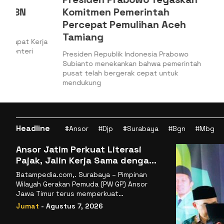
Komitmen Pemerintah
Kepabea
Percepat Pemulihan Aceh
Keamana
Tamiang
Logistik
a
Presiden Republik Indonesia Prabowo
Jakarta, Bat
Subianto menekankan bahwa pemerintah
Keuangan (Ke
pusat telah bergerak cepat untuk
Jenderal Bea
mendukung
Headline
#Ansor
#Djp
#Surabaya
#Bgn
#Mbg
Ansor Jatim Perkuat Literasi
Pajak, Jalin Kerja Sama dengan
DJP se-Jatim
Batampedia.com,. Surabaya – Pimpinan
Wilayah Gerakan Pemuda (PW GP) Ansor
Jawa Timur terus memperkuat
komitmennya dalam membangun
Jumat
- Agustus 7, 2026
kemandirian ekonomi