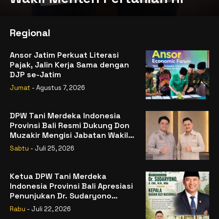
Regional
Ansor Jatim Perkuat Literasi
Pajak, Jalin Kerja Sama dengan
DJP se-Jatim
Jumat
- Agustus 7, 2026
DPW Tani Merdeka Indonesia
Provinsi Bali Resmi Dukung Don
Muzakir Mengisi Jabatan Wakil
Menteri Pertanian RI
Sabtu
- Juli 25, 2026
Ketua DPW Tani Merdeka
Indonesia Provinsi Bali Apresiasi
Penunjukan Dr. Sudaryono
sebagai Kepala Badan Gizi
Rabu
- Juli 22, 2026
Nasional