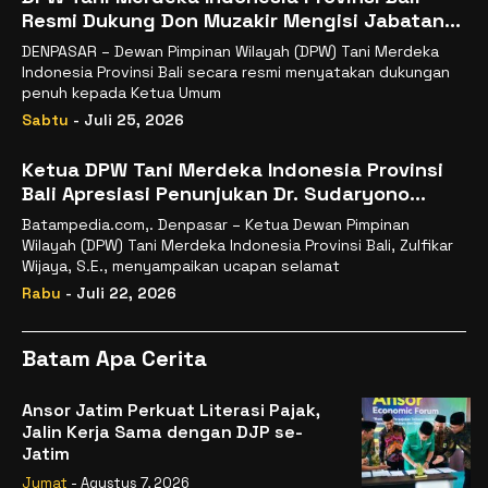
Resmi Dukung Don Muzakir Mengisi Jabatan
Wakil Menteri Pertanian RI
DENPASAR – Dewan Pimpinan Wilayah (DPW) Tani Merdeka
Indonesia Provinsi Bali secara resmi menyatakan dukungan
penuh kepada Ketua Umum
Sabtu
- Juli 25, 2026
Ketua DPW Tani Merdeka Indonesia Provinsi
Bali Apresiasi Penunjukan Dr. Sudaryono
sebagai Kepala Badan Gizi Nasional
Batampedia.com,. Denpasar – Ketua Dewan Pimpinan
Wilayah (DPW) Tani Merdeka Indonesia Provinsi Bali, Zulfikar
Wijaya, S.E., menyampaikan ucapan selamat
Rabu
- Juli 22, 2026
Batam Apa Cerita
Ansor Jatim Perkuat Literasi Pajak,
Jalin Kerja Sama dengan DJP se-
Jatim
Jumat
- Agustus 7, 2026