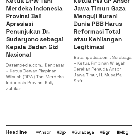
Ketua PW GP Ansor
PKC PMII Kepri:
a
Jawa Timur: Gaza
Legitimasi PC PMII
Menguji Nurani
Tanjungpinang-
Dunia PBB Harus
Bintan Berada
Reformasi Total
pada
ai
atau Kehilangan
Kepengurusan
Legitimasi
Muhammad Al-
Mujrin
Batampedia.com,. Surabaya
– Ketua Pimpinan Wilayah
sar
Batampedia.com,. Batam –
Gerakan Pemuda Ansor
Pengurus Koordinator
Jawa Timur, H. Musaffa
ka
Cabang (PKC) Pergerakan
Safril,
Mahasiswa Islam Indonesia
(PMII) Kepulauan Riau
Headline
#Ansor
#Djp
#Surabaya
#Bgn
#Mbg