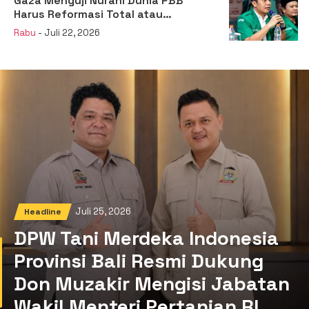
Gaza Menguji Nurani Dunia PBB
Harus Reformasi Total atau
Kehilangan Legitimasi
Rabu
- Juli 22, 2026
Juli 25, 2026
Headline
DPW Tani Merdeka Indonesia
Provinsi Bali Resmi Dukung
Don Muzakir Mengisi Jabatan
Wakil Menteri Pertanian RI