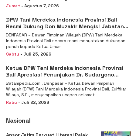
Jumat
- Agustus 7, 2026
DPW Tani Merdeka Indonesia Provinsi Bali
Resmi Dukung Don Muzakir Mengisi Jabatan
Wakil Menteri Pertanian RI
DENPASAR – Dewan Pimpinan Wilayah (DPW) Tani Merdeka
Indonesia Provinsi Bali secara resmi menyatakan dukungan
penuh kepada Ketua Umum
Sabtu
- Juli 25, 2026
Ketua DPW Tani Merdeka Indonesia Provinsi
Bali Apresiasi Penunjukan Dr. Sudaryono
sebagai Kepala Badan Gizi Nasional
Batampedia.com,. Denpasar – Ketua Dewan Pimpinan
Wilayah (DPW) Tani Merdeka Indonesia Provinsi Bali, Zulfikar
Wijaya, S.E., menyampaikan ucapan selamat
Rabu
- Juli 22, 2026
Nasional
Ansor Jatim Perkuat Literasi Pajak,