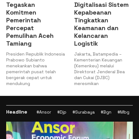
Digitalisasi Sistem
Setujui Pencairan
Kepabeanan
PMN pada APBN
Tingkatkan
2025
Keamanan dan
Jakarta, 8/12/2025
Kelancaran
Kemenkeu – Rapat Kerja
Logistik
(Raker) Komisi XI DPR RI
dengan Menteri Keuangan
sia
Jakarta, Batampedia –
Kementerian Keuangan
(Kemenkeu) melalui
Direktorat Jenderal Bea
dan Cukai (DJBC)
meresmikan
Headline
#Ansor
#Djp
#Surabaya
#Bgn
#Mbg