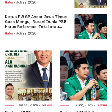
sebagai Kepala Badan Gizi
Rabu
- Juli 22, 2026
Nasional
Ketua PW GP Ansor Jawa Timur:
Gaza Menguji Nurani Dunia PBB
Harus Reformasi Total atau
Kehilangan Legitimasi
Rabu
- Juli 22, 2026
ini
Juli 22, 2026 -
Terkini
Juli 20, 2026 -
Terkin