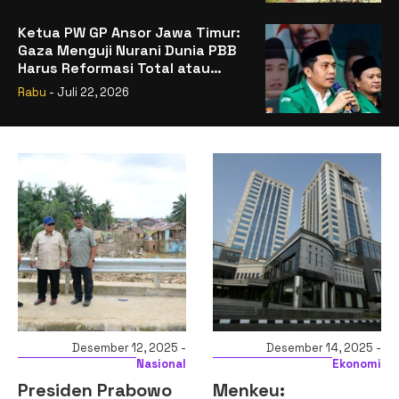
Ketua PW GP Ansor Jawa Timur:
Gaza Menguji Nurani Dunia PBB
Harus Reformasi Total atau
Kehilangan Legitimasi
Rabu
- Juli 22, 2026
5 -
Desember 14, 2025 -
Desember 14, 2025 
nal
Ekonomi
Ekonom
Menkeu:
Komisi XI DPR RI