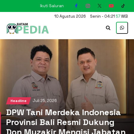
Ikuti Saluran
KARIMUN
10
Agustus
2026
Senin
-
04
:
21
58
WIB
Juli 25, 2026
Headline
DPW Tani Merdeka Indonesia
Provinsi Bali Resmi Dukung
Don Muzakir Mengisi Jabatan