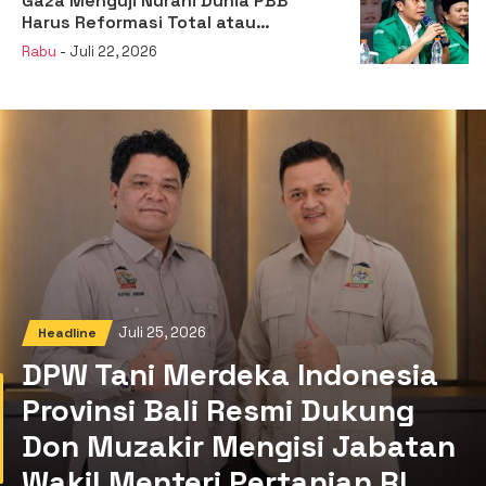
Gaza Menguji Nurani Dunia PBB
Harus Reformasi Total atau
Kehilangan Legitimasi
Rabu
- Juli 22, 2026
Juli 25, 2026
Headline
DPW Tani Merdeka Indonesia
Provinsi Bali Resmi Dukung
Don Muzakir Mengisi Jabatan
Wakil Menteri Pertanian RI