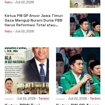
sebagai Kepala Badan Gizi
Rabu
- Juli 22, 2026
Nasional
Ketua PW GP Ansor Jawa Timur:
Gaza Menguji Nurani Dunia PBB
Harus Reformasi Total atau
Kehilangan Legitimasi
Rabu
- Juli 22, 2026
Juli 22, 2026 -
Terkini
Juli 22, 2026 -
Terkini