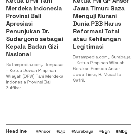
Ketua DPW Tani
Ketua PW GP Ansor
Merdeka Indonesia
Jawa Timur: Gaza
Provinsi Bali
Menguji Nurani
Apresiasi
Dunia PBB Harus
Penunjukan Dr.
Reformasi Total
Sudaryono sebagai
atau Kehilangan
Kepala Badan Gizi
Legitimasi
Nasional
Batampedia.com,. Surabaya
– Ketua Pimpinan Wilayah
Batampedia.com,. Denpasar
Gerakan Pemuda Ansor
– Ketua Dewan Pimpinan
Jawa Timur, H. Musaffa
Wilayah (DPW) Tani Merdeka
Safril,
Indonesia Provinsi Bali,
Zulfikar
Headline
#Ansor
#Djp
#Surabaya
#Bgn
#Mbg