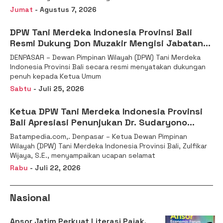
Jumat
- Agustus 7, 2026
DPW Tani Merdeka Indonesia Provinsi Bali
Resmi Dukung Don Muzakir Mengisi Jabatan
Wakil Menteri Pertanian RI
DENPASAR – Dewan Pimpinan Wilayah (DPW) Tani Merdeka
Indonesia Provinsi Bali secara resmi menyatakan dukungan
penuh kepada Ketua Umum
Sabtu
- Juli 25, 2026
Ketua DPW Tani Merdeka Indonesia Provinsi
Bali Apresiasi Penunjukan Dr. Sudaryono
sebagai Kepala Badan Gizi Nasional
Batampedia.com,. Denpasar – Ketua Dewan Pimpinan
Wilayah (DPW) Tani Merdeka Indonesia Provinsi Bali, Zulfikar
Wijaya, S.E., menyampaikan ucapan selamat
Rabu
- Juli 22, 2026
Nasional
Ansor Jatim Perkuat Literasi Pajak,