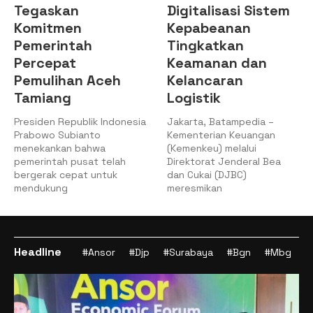
Tegaskan
Digitalisasi Sistem
Komitmen
Kepabeanan
Pemerintah
Tingkatkan
Percepat
Keamanan dan
Pemulihan Aceh
Kelancaran
Tamiang
Logistik
Presiden Republik Indonesia
Jakarta, Batampedia –
Prabowo Subianto
Kementerian Keuangan
menekankan bahwa
(Kemenkeu) melalui
pemerintah pusat telah
Direktorat Jenderal Bea
bergerak cepat untuk
dan Cukai (DJBC)
mendukung
meresmikan
Headline
#Ansor
#Djp
#Surabaya
#Bgn
#Mbg