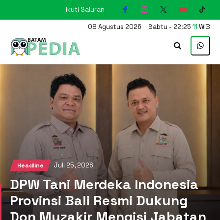
Ikuti Saluran
KARIMUN
08
Agustus
2026
Sabtu
-
22
:
25
12
WIB
Juli 25, 2026
Headline
DPW Tani Merdeka Indonesia
Provinsi Bali Resmi Dukung
Don Muzakir Mengisi Jabatan