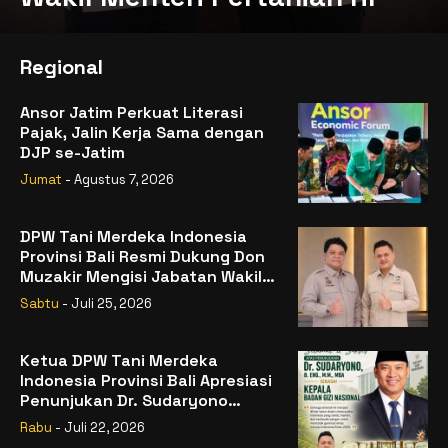
Regional
Ansor Jatim Perkuat Literasi
Pajak, Jalin Kerja Sama dengan
DJP se-Jatim
Jumat
- Agustus 7, 2026
DPW Tani Merdeka Indonesia
Provinsi Bali Resmi Dukung Don
Muzakir Mengisi Jabatan Wakil
Menteri Pertanian RI
Sabtu
- Juli 25, 2026
Ketua DPW Tani Merdeka
Indonesia Provinsi Bali Apresiasi
Penunjukan Dr. Sudaryono
sebagai Kepala Badan Gizi
Rabu
- Juli 22, 2026
Nasional