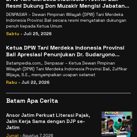
Resmi Dukung Don Muzakir Mengisi Jabatan
Wakil Menteri Pertanian RI
DENPASAR – Dewan Pimpinan Wilayah (DPW) Tani Merdeka
Indonesia Provinsi Bali secara resmi menyatakan dukungan
penuh kepada Ketua Umum
Sabtu
- Juli 25, 2026
Ketua DPW Tani Merdeka Indonesia Provinsi
Bali Apresiasi Penunjukan Dr. Sudaryono
sebagai Kepala Badan Gizi Nasional
Batampedia.com,. Denpasar – Ketua Dewan Pimpinan
Wilayah (DPW) Tani Merdeka Indonesia Provinsi Bali, Zulfikar
Wijaya, S.E., menyampaikan ucapan selamat
Rabu
- Juli 22, 2026
Batam Apa Cerita
Ansor Jatim Perkuat Literasi Pajak,
Jalin Kerja Sama dengan DJP se-
Jatim
Jumat
- Agustus 7, 2026