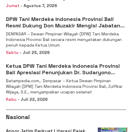
Jumat
- Agustus 7, 2026
DPW Tani Merdeka Indonesia Provinsi Bali
Resmi Dukung Don Muzakir Mengisi Jabatan
Wakil Menteri Pertanian RI
DENPASAR – Dewan Pimpinan Wilayah (DPW) Tani Merdeka
Indonesia Provinsi Bali secara resmi menyatakan dukungan
penuh kepada Ketua Umum
Sabtu
- Juli 25, 2026
Ketua DPW Tani Merdeka Indonesia Provinsi
Bali Apresiasi Penunjukan Dr. Sudaryono
sebagai Kepala Badan Gizi Nasional
Batampedia.com,. Denpasar – Ketua Dewan Pimpinan
Wilayah (DPW) Tani Merdeka Indonesia Provinsi Bali, Zulfikar
Wijaya, S.E., menyampaikan ucapan selamat
Rabu
- Juli 22, 2026
Nasional
Ansor Jatim Perkuat Literasi Pajak,