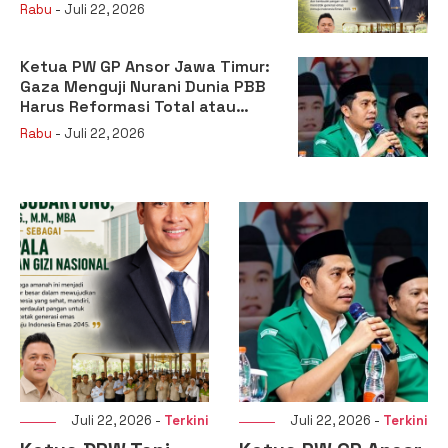
sebagai Kepala Badan Gizi
Rabu
- Juli 22, 2026
Nasional
Ketua PW GP Ansor Jawa Timur:
Gaza Menguji Nurani Dunia PBB
Harus Reformasi Total atau
Kehilangan Legitimasi
Rabu
- Juli 22, 2026
Juli 22, 2026 -
Terkini
Juli 22, 2026 -
Terkini