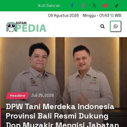
Ikuti Saluran
KARIMUN
09
Agustus
2026
Minggu
-
01
:
43
15
WIB
Juli 25, 2026
Headline
DPW Tani Merdeka Indonesia
Provinsi Bali Resmi Dukung
Don Muzakir Mengisi Jabatan