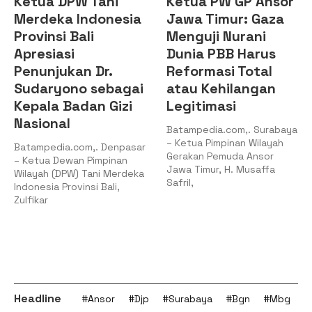
Ketua DPW Tani
Ketua PW GP Ansor
Merdeka Indonesia
Jawa Timur: Gaza
Provinsi Bali
Menguji Nurani
Apresiasi
Dunia PBB Harus
Penunjukan Dr.
Reformasi Total
Sudaryono sebagai
atau Kehilangan
Kepala Badan Gizi
Legitimasi
Nasional
Batampedia.com,. Surabaya
– Ketua Pimpinan Wilayah
Batampedia.com,. Denpasar
Gerakan Pemuda Ansor
– Ketua Dewan Pimpinan
Jawa Timur, H. Musaffa
Wilayah (DPW) Tani Merdeka
Safril,
Indonesia Provinsi Bali,
Zulfikar
Headline
#Ansor
#Djp
#Surabaya
#Bgn
#Mbg