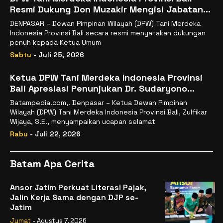
Resmi Dukung Don Muzakir Mengisi Jabatan
Wakil Menteri Pertanian RI
DENPASAR – Dewan Pimpinan Wilayah (DPW) Tani Merdeka
Indonesia Provinsi Bali secara resmi menyatakan dukungan
penuh kepada Ketua Umum
Sabtu
- Juli 25, 2026
Ketua DPW Tani Merdeka Indonesia Provinsi
Bali Apresiasi Penunjukan Dr. Sudaryono
sebagai Kepala Badan Gizi Nasional
Batampedia.com,. Denpasar – Ketua Dewan Pimpinan
Wilayah (DPW) Tani Merdeka Indonesia Provinsi Bali, Zulfikar
Wijaya, S.E., menyampaikan ucapan selamat
Rabu
- Juli 22, 2026
Batam Apa Cerita
Ansor Jatim Perkuat Literasi Pajak,
Jalin Kerja Sama dengan DJP se-
Jatim
Jumat
- Agustus 7, 2026