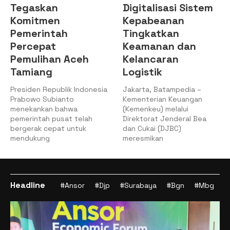
Tegaskan
Digitalisasi Sistem
Komitmen
Kepabeanan
Pemerintah
Tingkatkan
Percepat
Keamanan dan
Pemulihan Aceh
Kelancaran
Tamiang
Logistik
Presiden Republik Indonesia
Jakarta, Batampedia –
Prabowo Subianto
Kementerian Keuangan
menekankan bahwa
(Kemenkeu) melalui
pemerintah pusat telah
Direktorat Jenderal Bea
bergerak cepat untuk
dan Cukai (DJBC)
mendukung
meresmikan
Headline
#Ansor
#Djp
#Surabaya
#Bgn
#Mbg