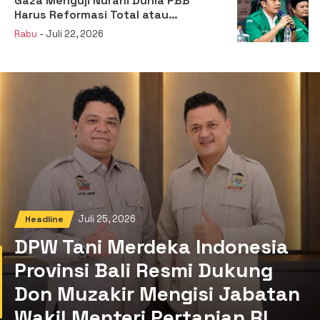
Gaza Menguji Nurani Dunia PBB
Harus Reformasi Total atau
Kehilangan Legitimasi
Rabu
- Juli 22, 2026
Juli 25, 2026
Headline
DPW Tani Merdeka Indonesia
Provinsi Bali Resmi Dukung
Don Muzakir Mengisi Jabatan
Wakil Menteri Pertanian RI