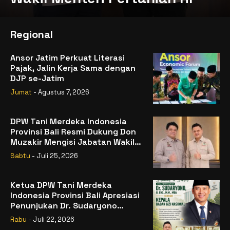
Regional
Ansor Jatim Perkuat Literasi
Pajak, Jalin Kerja Sama dengan
DJP se-Jatim
Jumat
- Agustus 7, 2026
DPW Tani Merdeka Indonesia
Provinsi Bali Resmi Dukung Don
Muzakir Mengisi Jabatan Wakil
Menteri Pertanian RI
Sabtu
- Juli 25, 2026
Ketua DPW Tani Merdeka
Indonesia Provinsi Bali Apresiasi
Penunjukan Dr. Sudaryono
sebagai Kepala Badan Gizi
Rabu
- Juli 22, 2026
Nasional