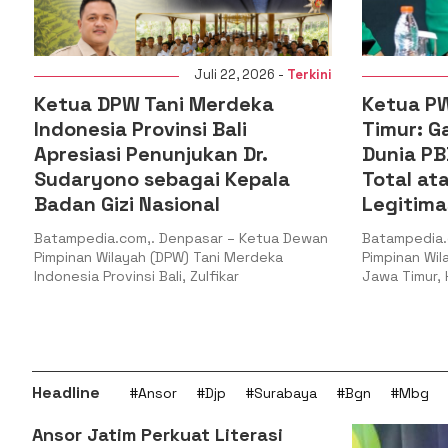
Juli 22, 2026 -
Terkini
tua DPW Tani Merdeka
Ketua PW GP A
onesia Provinsi Bali
Timur: Gaza Me
esiasi Penunjukan Dr.
Dunia PBB Haru
daryono sebagai Kepala
Total atau Keh
dan Gizi Nasional
Legitimasi
ampedia.com,. Denpasar – Ketua Dewan
Batampedia.com,. Sur
inan Wilayah (DPW) Tani Merdeka
Pimpinan Wilayah Ger
nesia Provinsi Bali, Zulfikar
Jawa Timur, H. Musaffa
Headline
#Ansor
#Djp
#Surabaya
#Bgn
#Mbg
Ansor Jatim Perkuat Literasi