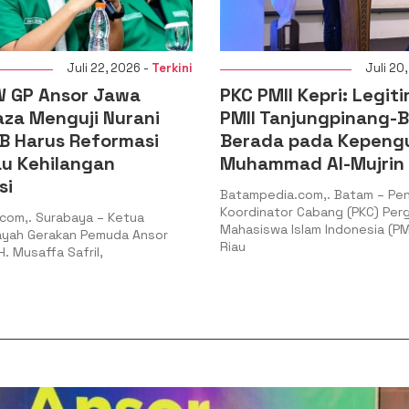
Juli 22, 2026 -
Terkini
Juli 20, 2026 -
Te
nsor Jawa
PKC PMII Kepri: Legitimasi P
nguji Nurani
PMII Tanjungpinang-Bintan
s Reformasi
Berada pada Kepengurusan
ilangan
Muhammad Al-Mujrin
Batampedia.com,. Batam – Pengurus
Koordinator Cabang (PKC) Pergerakan
abaya – Ketua
Mahasiswa Islam Indonesia (PMII) Kepul
akan Pemuda Ansor
Riau
 Safril,