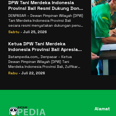
DPW Tani Merdeka Indonesia
Provinsi Bali Resmi Dukung Don
Muzakir Mengisi Jabatan Wakil
DENPASAR – Dewan Pimpinan Wilayah (DPW)
Menteri Pertanian RI
Tani Merdeka Indonesia Provinsi Bali
secara resmi menyatakan dukungan penuh
kepada Ketua Umum
Sabtu
- Juli 25, 2026
Ketua DPW Tani Merdeka
Indonesia Provinsi Bali Apresiasi
Penunjukan Dr. Sudaryono
Batampedia.com,. Denpasar – Ketua
sebagai Kepala Badan Gizi
Dewan Pimpinan Wilayah (DPW) Tani
Nasional
Merdeka Indonesia Provinsi Bali, Zulfikar
Wijaya, S.E., menyampaikan ucapan
Rabu
- Juli 22, 2026
selamat
Alamat