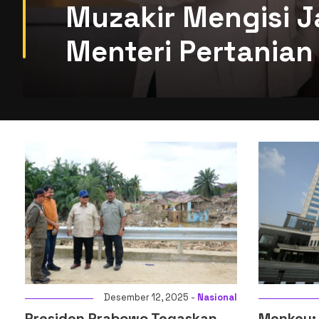
Muzakir Mengisi J
Menteri Pertanian 
i
Desember 12, 2025 -
Nasional
Presiden Prabowo Tegaskan
Menkeu: D