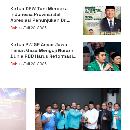
Ketua DPW Tani Merdeka
Indonesia Provinsi Bali
Apresiasi Penunjukan Dr.
Sudaryono sebagai Kepala
Rabu
- Juli 22, 2026
Badan Gizi Nasional
Ketua PW GP Ansor Jawa
Timur: Gaza Menguji Nurani
Dunia PBB Harus Reformasi
Total atau Kehilangan
Rabu
- Juli 22, 2026
Legitimasi