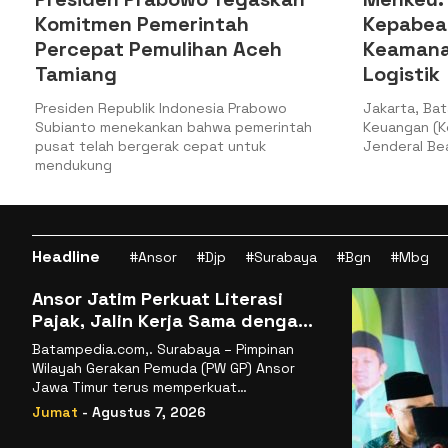
Komitmen Pemerintah
Kepabea
Percepat Pemulihan Aceh
Keamana
Tamiang
Logistik
a
Presiden Republik Indonesia Prabowo
Jakarta, Bat
Subianto menekankan bahwa pemerintah
Keuangan (Ke
pusat telah bergerak cepat untuk
Jenderal Bea
mendukung
Headline
#Ansor
#Djp
#Surabaya
#Bgn
#Mbg
Ansor Jatim Perkuat Literasi
Pajak, Jalin Kerja Sama dengan
DJP se-Jatim
Batampedia.com,. Surabaya – Pimpinan
Wilayah Gerakan Pemuda (PW GP) Ansor
Jawa Timur terus memperkuat
komitmennya dalam membangun
Jumat
- Agustus 7, 2026
kemandirian ekonomi