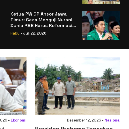
Badan Gizi Nasional
Ketua PW GP Ansor Jawa
Timur: Gaza Menguji Nurani
Dunia PBB Harus Reformasi
Total atau Kehilangan
Rabu
- Juli 22, 2026
Legitimasi
025 -
Ekonomi
Desember 12, 2025 -
Nasional
ui
Presiden Prabowo Tegaskan