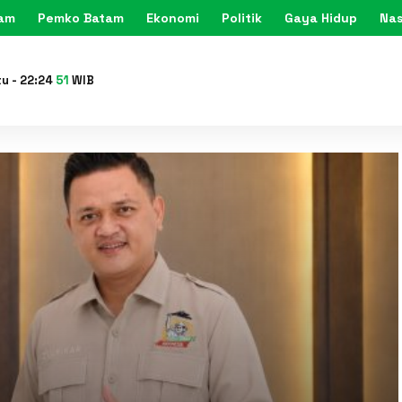
tam
Pemko Batam
Ekonomi
Politik
Gaya Hidup
Nas
KARIMU
tu
-
22
:
24
53
WIB