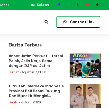
ional
Ikuti Saluran
N
Contact Us !
Barita Terbaru
Ansor Jatim Perkuat Literasi
Pajak, Jalin Kerja Sama
dengan DJP se-Jatim
Jumat
- Agustus 7, 2026
DPW Tani Merdeka Indonesia
Provinsi Bali Resmi Dukung
Don Muzakir Mengisi
Jabatan Wakil Menteri
Sabtu
- Juli 25, 2026
Pertanian RI