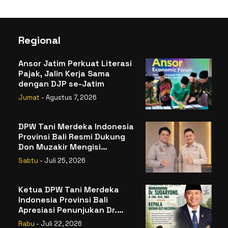
Regional
Ansor Jatim Perkuat Literasi
Pajak, Jalin Kerja Sama
dengan DJP se-Jatim
Jumat
- Agustus 7, 2026
DPW Tani Merdeka Indonesia
Provinsi Bali Resmi Dukung
Don Muzakir Mengisi
Jabatan Wakil Menteri
Sabtu
- Juli 25, 2026
Pertanian RI
Ketua DPW Tani Merdeka
Indonesia Provinsi Bali
Apresiasi Penunjukan Dr.
Sudaryono sebagai Kepala
Rabu
- Juli 22, 2026