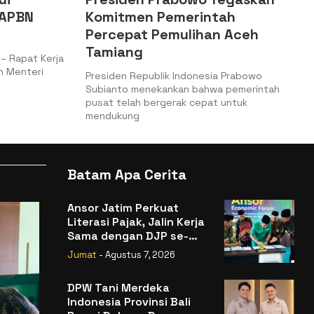
 APBN
Komitmen Pemerintah
Percepat Pemulihan Aceh
Tamiang
– Rapat Kerja
n Menteri
Presiden Republik Indonesia Prabowo
Subianto menekankan bahwa pemerintah
pusat telah bergerak cepat untuk
mendukung
Batam Apa Cerita
Ansor Jatim Perkuat
Literasi Pajak, Jalin Kerja
Sama dengan DJP se-
Jatim
Jumat
- Agustus 7, 2026
DPW Tani Merdeka
Indonesia Provinsi Bali