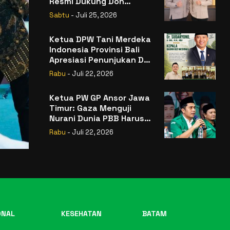
Resmi Dukung Don
Muzakir Mengisi Jabatan
Sabtu
- Juli 25, 2026
Wakil Menteri Pertanian
RI
Ketua DPW Tani Merdeka
Indonesia Provinsi Bali
Apresiasi Penunjukan Dr.
Sudaryono sebagai
Rabu
- Juli 22, 2026
Kepala Badan Gizi
Nasional
Ketua PW GP Ansor Jawa
Timur: Gaza Menguji
Nurani Dunia PBB Harus
Reformasi Total atau
Rabu
- Juli 22, 2026
Kehilangan Legitimasi
ONAL
KESEHATAN
BATAM