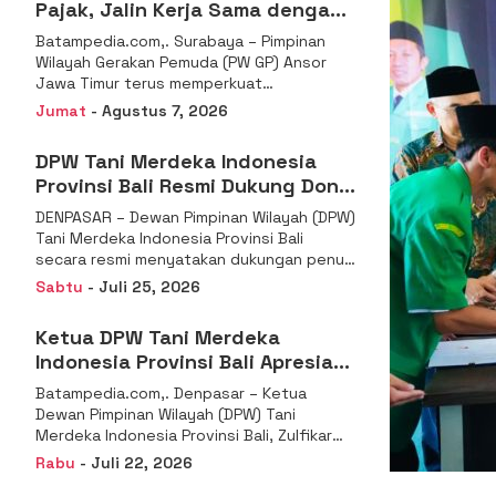
Pajak, Jalin Kerja Sama dengan
DJP se-Jatim
Batampedia.com,. Surabaya – Pimpinan
Wilayah Gerakan Pemuda (PW GP) Ansor
Jawa Timur terus memperkuat
komitmennya dalam membangun
Jumat
- Agustus 7, 2026
kemandirian ekonomi
DPW Tani Merdeka Indonesia
Provinsi Bali Resmi Dukung Don
Muzakir Mengisi Jabatan Wakil
DENPASAR – Dewan Pimpinan Wilayah (DPW)
Menteri Pertanian RI
Tani Merdeka Indonesia Provinsi Bali
secara resmi menyatakan dukungan penuh
kepada Ketua Umum
Sabtu
- Juli 25, 2026
Ketua DPW Tani Merdeka
Indonesia Provinsi Bali Apresiasi
Penunjukan Dr. Sudaryono
Batampedia.com,. Denpasar – Ketua
sebagai Kepala Badan Gizi
Dewan Pimpinan Wilayah (DPW) Tani
Nasional
Merdeka Indonesia Provinsi Bali, Zulfikar
Wijaya, S.E., menyampaikan ucapan
Rabu
- Juli 22, 2026
selamat