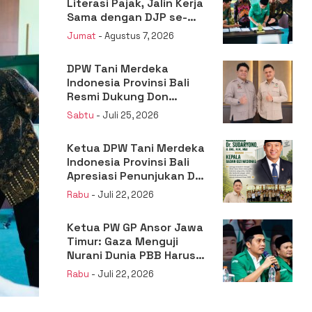
Literasi Pajak, Jalin Kerja
Sama dengan DJP se-
Jatim
Jumat
- Agustus 7, 2026
DPW Tani Merdeka
Indonesia Provinsi Bali
Resmi Dukung Don
Muzakir Mengisi Jabatan
Sabtu
- Juli 25, 2026
Wakil Menteri Pertanian
RI
Ketua DPW Tani Merdeka
Indonesia Provinsi Bali
Apresiasi Penunjukan Dr.
Sudaryono sebagai
Rabu
- Juli 22, 2026
Kepala Badan Gizi
Nasional
Ketua PW GP Ansor Jawa
Timur: Gaza Menguji
Nurani Dunia PBB Harus
Reformasi Total atau
Rabu
- Juli 22, 2026
Kehilangan Legitimasi