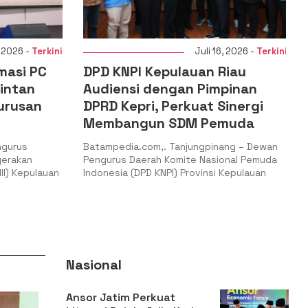
rkini
Juli 16, 2026 -
Terkini
C
DPD KNPI Kepulauan Riau
DPD J
Audiensi dengan Pimpinan
Utara 
DPRD Kepri, Perkuat Sinergi
PERWA
Membangun SDM Pemuda
Pohon 
Konser
Batampedia.com,. Tanjungpinang – Dewan
Pengurus Daerah Komite Nasional Pemuda
Batamped
auan
Indonesia (DPD KNPI) Provinsi Kepulauan
memperin
Dewan Pi
Nasional
Ansor Jatim Perkuat