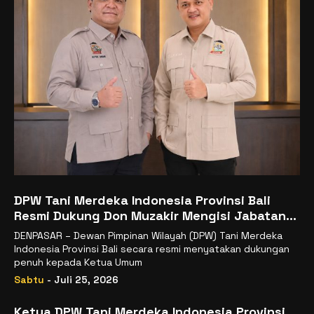
DPW Tani Merdeka Indonesia Provinsi Bali
Resmi Dukung Don Muzakir Mengisi Jabatan
Wakil Menteri Pertanian RI
DENPASAR – Dewan Pimpinan Wilayah (DPW) Tani Merdeka
Indonesia Provinsi Bali secara resmi menyatakan dukungan
penuh kepada Ketua Umum
Sabtu
- Juli 25, 2026
Ketua DPW Tani Merdeka Indonesia Provinsi