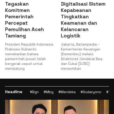
Tegaskan
Digitalisasi Sistem
Komitmen
Kepabeanan
Pemerintah
Tingkatkan
Percepat
Keamanan dan
Pemulihan Aceh
Kelancaran
Tamiang
Logistik
Presiden Republik Indonesia
Jakarta, Batampedia –
Prabowo Subianto
Kementerian Keuangan
menekankan bahwa
(Kemenkeu) melalui
pemerintah pusat telah
Direktorat Jenderal Bea
bergerak cepat untuk
dan Cukai (DJBC)
mendukung
meresmikan
Headline
#Bgn
#Mbg
#Merdeka
#Sudaryono
#Tan