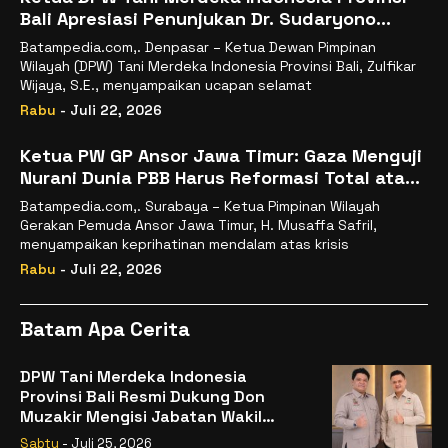
Bali Apresiasi Penunjukan Dr. Sudaryono
sebagai Kepala Badan Gizi Nasional
Batampedia.com,. Denpasar – Ketua Dewan Pimpinan
Wilayah (DPW) Tani Merdeka Indonesia Provinsi Bali, Zulfikar
Wijaya, S.E., menyampaikan ucapan selamat
Rabu
- Juli 22, 2026
Ketua PW GP Ansor Jawa Timur: Gaza Menguji
Nurani Dunia PBB Harus Reformasi Total atau
Kehilangan Legitimasi
Batampedia.com,. Surabaya – Ketua Pimpinan Wilayah
Gerakan Pemuda Ansor Jawa Timur, H. Musaffa Safril,
menyampaikan keprihatinan mendalam atas krisis
Rabu
- Juli 22, 2026
Batam Apa Cerita
DPW Tani Merdeka Indonesia
Provinsi Bali Resmi Dukung Don
Muzakir Mengisi Jabatan Wakil
Menteri Pertanian RI
Sabtu
- Juli 25, 2026