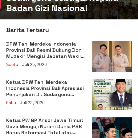
Badan Gizi Nasional
Barita Terbaru
DPW Tani Merdeka Indonesia
Provinsi Bali Resmi Dukung Don
Muzakir Mengisi Jabatan Wakil
Menteri Pertanian RI
Sabtu
- Juli 25, 2026
Ketua DPW Tani Merdeka
Indonesia Provinsi Bali Apresiasi
Penunjukan Dr. Sudaryono
sebagai Kepala Badan Gizi
Rabu
- Juli 22, 2026
Nasional
Ketua PW GP Ansor Jawa Timur:
Gaza Menguji Nurani Dunia PBB
Harus Reformasi Total atau