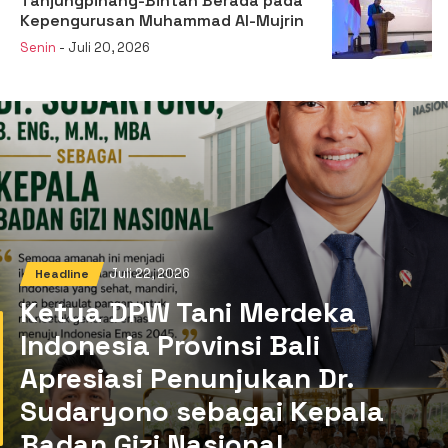
Tanjungpinang-Bintan Berada pada
Kepengurusan Muhammad Al-Mujrin
Senin
- Juli 20, 2026
Juli 22, 2026
Headline
Ketua DPW Tani Merdeka
Indonesia Provinsi Bali
Apresiasi Penunjukan Dr.
Sudaryono sebagai Kepala
Badan Gizi Nasional