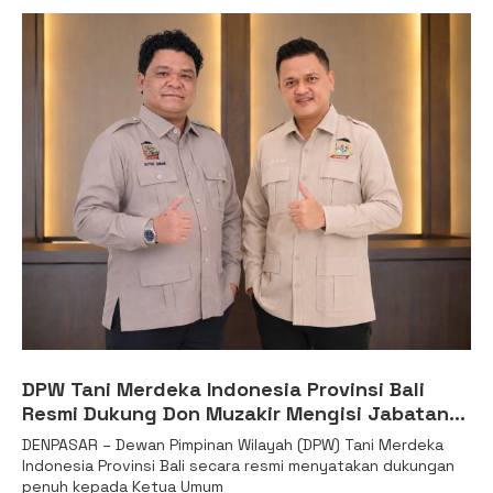
DPW Tani Merdeka Indonesia Provinsi Bali
Resmi Dukung Don Muzakir Mengisi Jabatan
Wakil Menteri Pertanian RI
DENPASAR – Dewan Pimpinan Wilayah (DPW) Tani Merdeka
Indonesia Provinsi Bali secara resmi menyatakan dukungan
penuh kepada Ketua Umum