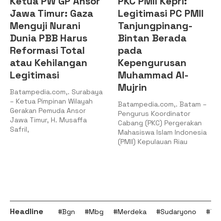
ua PW GP Ansor
PKC PMII Kepri:
DPD 
a Timur: Gaza
Legitimasi PC PMII
Kepu
guji Nurani
Tanjungpinang-
Audi
ia PBB Harus
Bintan Berada
Pim
ormasi Total
pada
Kepr
u Kehilangan
Kepengurusan
Sine
itimasi
Muhammad Al-
Mem
Mujrin
Pem
mpedia.com,. Surabaya
tua Pimpinan Wilayah
Batampedia.com,. Batam –
Batam
kan Pemuda Ansor
Pengurus Koordinator
Tanju
 Timur, H. Musaffa
Cabang (PKC) Pergerakan
Pengu
l,
Mahasiswa Islam Indonesia
Nasio
(PMII) Kepulauan Riau
(DPD K
Kepul
Headline
#Bgn
#Mbg
#Merdeka
#Sudaryono
#Tan