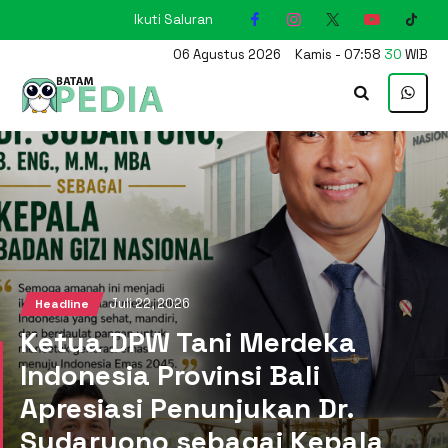
Ikuti Saluran
KARIMUN
06
Agustus
2026
Kamis
-
07
:
58
31
WIB
Juli 22, 2026
Headline
Ketua DPW Tani Merdeka
Indonesia Provinsi Bali
Apresiasi Penunjukan Dr.
Sudaryono sebagai Kepala