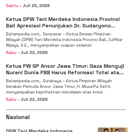
Sabtu
- Juli 25, 2026
Ketua DPW Tani Merdeka Indonesia Provinsi
Bali Apresiasi Penunjukan Dr. Sudaryono
sebagai Kepala Badan Gizi Nasional
Batampedia.com,. Denpasar – Ketua Dewan Pimpinan
Wilayah (DPW) Tani Merdeka Indonesia Provinsi Bali, Zulfikar
Wijaya, S.E., menyampaikan ucapan selamat
Rabu
- Juli 22, 2026
Ketua PW GP Ansor Jawa Timur: Gaza Menguji
Nurani Dunia PBB Harus Reformasi Total atau
Kehilangan Legitimasi
Batampedia.com,. Surabaya – Ketua Pimpinan Wilayah
Gerakan Pemuda Ansor Jawa Timur, H. Musaffa Safril,
menyampaikan keprihatinan mendalam atas krisis
Rabu
- Juli 22, 2026
Nasional
DPW Tani Merdeka Indonesia