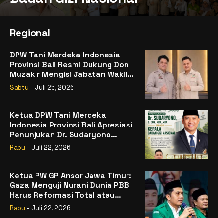
Regional
DPW Tani Merdeka Indonesia
Provinsi Bali Resmi Dukung Don
Muzakir Mengisi Jabatan Wakil
Menteri Pertanian RI
Sabtu
- Juli 25, 2026
Ketua DPW Tani Merdeka
Indonesia Provinsi Bali Apresiasi
Penunjukan Dr. Sudaryono
sebagai Kepala Badan Gizi
Rabu
- Juli 22, 2026
Nasional
Ketua PW GP Ansor Jawa Timur:
Gaza Menguji Nurani Dunia PBB
Harus Reformasi Total atau
Kehilangan Legitimasi
Rabu
- Juli 22, 2026