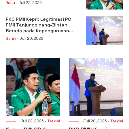
Kehilangan Legitimasi
Rabu
- Juli 22, 2026
PKC PMII Kepri: Legitimasi PC
PMII Tanjungpinang-Bintan
Berada pada Kepengurusan
Muhammad Al-Mujrin
Senin
- Juli 20, 2026
Juli 22, 2026 -
Terkini
Juli 20, 2026 -
Terkini