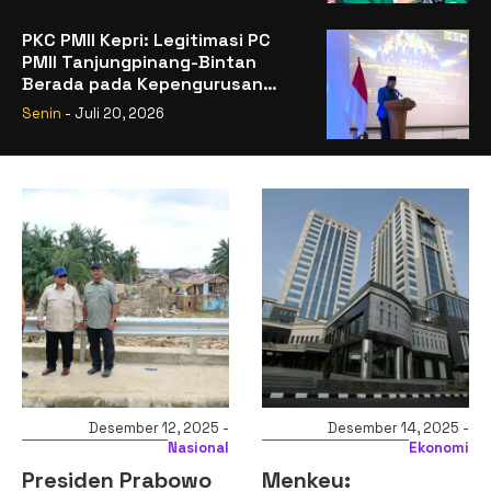
PKC PMII Kepri: Legitimasi PC
PMII Tanjungpinang-Bintan
Berada pada Kepengurusan
Muhammad Al-Mujrin
Senin
- Juli 20, 2026
Desember 12, 2025 -
Desember 14, 2025 -
Nasional
Ekonomi
Presiden Prabowo
Menkeu: