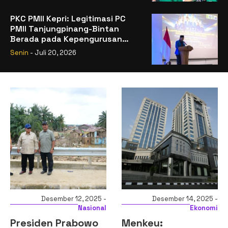
PKC PMII Kepri: Legitimasi PC
PMII Tanjungpinang-Bintan
Berada pada Kepengurusan
Muhammad Al-Mujrin
Senin
- Juli 20, 2026
Desember 12, 2025 -
Desember 14, 2025 -
Nasional
Ekonomi
Presiden Prabowo
Menkeu: