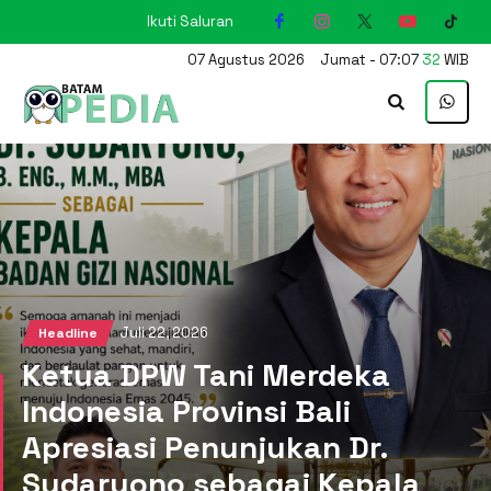
Ikuti Saluran
KARIMUN
07
Agustus
2026
Jumat
-
07
:
07
34
WIB
Juli 22, 2026
Headline
Ketua DPW Tani Merdeka
Indonesia Provinsi Bali
Apresiasi Penunjukan Dr.
Sudaryono sebagai Kepala