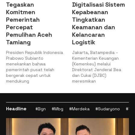
Tegaskan
Digitalisasi Sistem
Komitmen
Kepabeanan
Pemerintah
Tingkatkan
Percepat
Keamanan dan
Pemulihan Aceh
Kelancaran
Tamiang
Logistik
Presiden Republik Indonesia
Jakarta, Batampedia –
Prabowo Subianto
Kementerian Keuangan
menekankan bahwa
(Kemenkeu) melalui
pemerintah pusat telah
Direktorat Jenderal Bea
bergerak cepat untuk
dan Cukai (DJBC)
mendukung
meresmikan
Headline
#Bgn
#Mbg
#Merdeka
#Sudaryono
#Tan