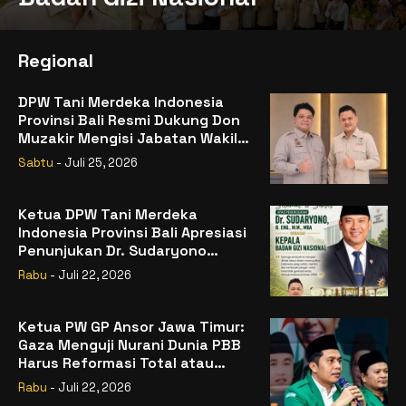
Regional
DPW Tani Merdeka Indonesia
Provinsi Bali Resmi Dukung Don
Muzakir Mengisi Jabatan Wakil
Menteri Pertanian RI
Sabtu
- Juli 25, 2026
Ketua DPW Tani Merdeka
Indonesia Provinsi Bali Apresiasi
Penunjukan Dr. Sudaryono
sebagai Kepala Badan Gizi
Rabu
- Juli 22, 2026
Nasional
Ketua PW GP Ansor Jawa Timur:
Gaza Menguji Nurani Dunia PBB
Harus Reformasi Total atau
Kehilangan Legitimasi
Rabu
- Juli 22, 2026