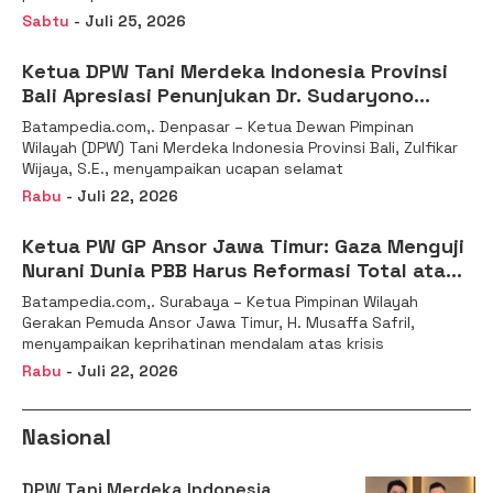
Sabtu
- Juli 25, 2026
Ketua DPW Tani Merdeka Indonesia Provinsi
Bali Apresiasi Penunjukan Dr. Sudaryono
sebagai Kepala Badan Gizi Nasional
Batampedia.com,. Denpasar – Ketua Dewan Pimpinan
Wilayah (DPW) Tani Merdeka Indonesia Provinsi Bali, Zulfikar
Wijaya, S.E., menyampaikan ucapan selamat
Rabu
- Juli 22, 2026
Ketua PW GP Ansor Jawa Timur: Gaza Menguji
Nurani Dunia PBB Harus Reformasi Total atau
Kehilangan Legitimasi
Batampedia.com,. Surabaya – Ketua Pimpinan Wilayah
Gerakan Pemuda Ansor Jawa Timur, H. Musaffa Safril,
menyampaikan keprihatinan mendalam atas krisis
Rabu
- Juli 22, 2026
Nasional
DPW Tani Merdeka Indonesia