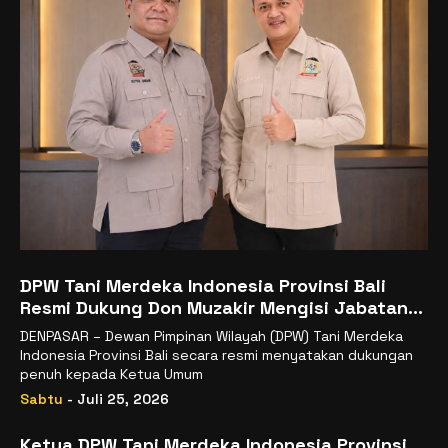
DPW Tani Merdeka Indonesia Provinsi Bali
Resmi Dukung Don Muzakir Mengisi Jabatan
Wakil Menteri Pertanian RI
DENPASAR – Dewan Pimpinan Wilayah (DPW) Tani Merdeka
Indonesia Provinsi Bali secara resmi menyatakan dukungan
penuh kepada Ketua Umum
Sabtu
- Juli 25, 2026
Ketua DPW Tani Merdeka Indonesia Provinsi