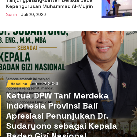
Tanjungpinang-Bintan Berada pada
Kepengurusan Muhammad Al-Mujrin
Senin
- Juli 20, 2026
Juli 22, 2026
Headline
Ketua DPW Tani Merdeka
Indonesia Provinsi Bali
Apresiasi Penunjukan Dr.
Sudaryono sebagai Kepala
Badan Gizi Nasional