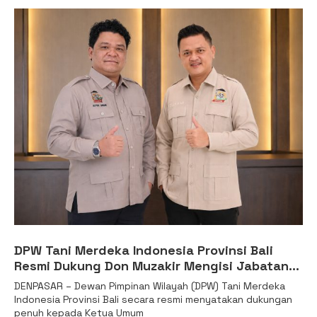
DPW Tani Merdeka Indonesia Provinsi Bali
Resmi Dukung Don Muzakir Mengisi Jabatan
Wakil Menteri Pertanian RI
DENPASAR – Dewan Pimpinan Wilayah (DPW) Tani Merdeka
Indonesia Provinsi Bali secara resmi menyatakan dukungan
penuh kepada Ketua Umum