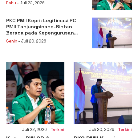
Kehilangan Legitimasi
Rabu
- Juli 22, 2026
PKC PMII Kepri: Legitimasi PC
PMII Tanjungpinang-Bintan
Berada pada Kepengurusan
Muhammad Al-Mujrin
Senin
- Juli 20, 2026
Juli 22, 2026 -
Terkini
Juli 20, 2026 -
Terkini