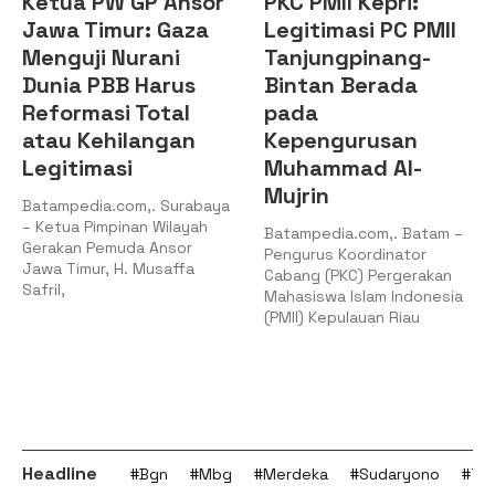
Ketua PW GP Ansor
PKC PMII Kepri:
Jawa Timur: Gaza
Legitimasi PC PMII
Menguji Nurani
Tanjungpinang-
Dunia PBB Harus
Bintan Berada
Reformasi Total
pada
atau Kehilangan
Kepengurusan
Legitimasi
Muhammad Al-
Mujrin
Batampedia.com,. Surabaya
– Ketua Pimpinan Wilayah
Batampedia.com,. Batam –
Gerakan Pemuda Ansor
Pengurus Koordinator
Jawa Timur, H. Musaffa
Cabang (PKC) Pergerakan
Safril,
Mahasiswa Islam Indonesia
(PMII) Kepulauan Riau
Headline
#Bgn
#Mbg
#Merdeka
#Sudaryono
#Tan