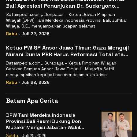
Bali Apresiasi Penunjukan Dr. Sudaryono
sebagai Kepala Badan Gizi Nasional
Batampedia.com,. Denpasar – Ketua Dewan Pimpinan
Wilayah (DPW) Tani Merdeka Indonesia Provinsi Bali, Zulfikar
Wijaya, S.E., menyampaikan ucapan selamat
Rabu
- Juli 22, 2026
Ketua PW GP Ansor Jawa Timur: Gaza Menguji
Nurani Dunia PBB Harus Reformasi Total atau
Kehilangan Legitimasi
Batampedia.com,. Surabaya – Ketua Pimpinan Wilayah
Gerakan Pemuda Ansor Jawa Timur, H. Musaffa Safril,
menyampaikan keprihatinan mendalam atas krisis
Rabu
- Juli 22, 2026
Batam Apa Cerita
DPW Tani Merdeka Indonesia
Provinsi Bali Resmi Dukung Don
Muzakir Mengisi Jabatan Wakil
Menteri Pertanian RI
Sabtu
- Juli 25, 2026