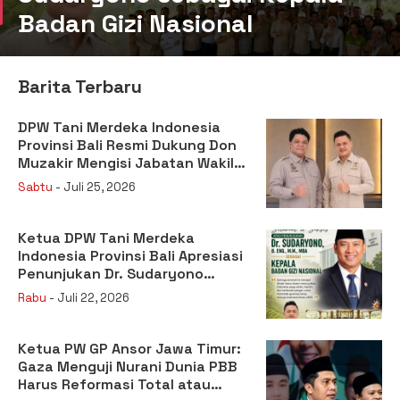
Badan Gizi Nasional
Barita Terbaru
DPW Tani Merdeka Indonesia
Provinsi Bali Resmi Dukung Don
Muzakir Mengisi Jabatan Wakil
Menteri Pertanian RI
Sabtu
- Juli 25, 2026
Ketua DPW Tani Merdeka
Indonesia Provinsi Bali Apresiasi
Penunjukan Dr. Sudaryono
sebagai Kepala Badan Gizi
Rabu
- Juli 22, 2026
Nasional
Ketua PW GP Ansor Jawa Timur:
Gaza Menguji Nurani Dunia PBB
Harus Reformasi Total atau