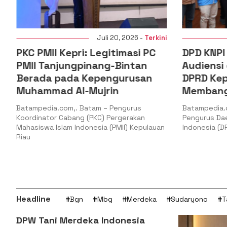
 2026 -
Terkini
Juli 16, 2026 -
Terkini
masi PC
DPD KNPI Kepulauan Riau
intan
Audiensi dengan Pimpinan
urusan
DPRD Kepri, Perkuat Sinergi
Membangun SDM Pemuda
gurus
Batampedia.com,. Tanjungpinang – Dewan
gerakan
Pengurus Daerah Komite Nasional Pemuda
I) Kepulauan
Indonesia (DPD KNPI) Provinsi Kepulauan
Headline
#Bgn
#Mbg
#Merdeka
#Sudaryono
#T
DPW Tani Merdeka Indonesia