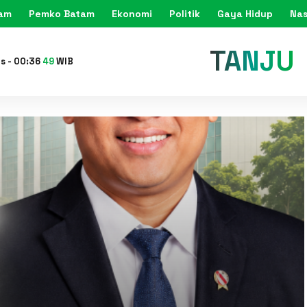
tam
Pemko Batam
Ekonomi
Politik
Gaya Hidup
Nas
KARIMU
is
-
00
:
36
51
WIB