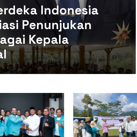
r Jawa Timur:
ni Dunia PBB
otal atau
masi