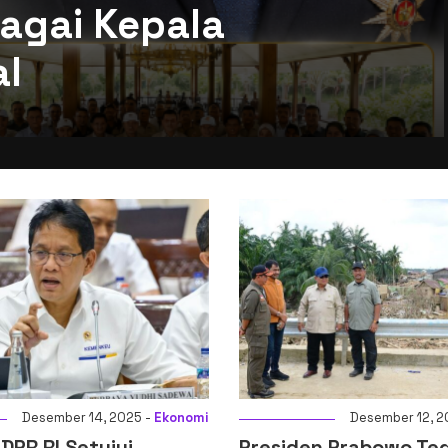
otal atau
masi
Desember 12, 2025 -
Nasional
D
Presiden Prabowo Tegaskan
Menkeu: Digi