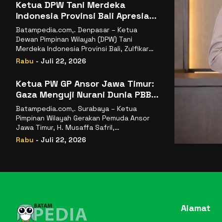
Ketua DPW Tani Merdeka
Indonesia Provinsi Bali Apresiasi
Penunjukan Dr. Sudaryono
Batampedia.com,. Denpasar – Ketua
sebagai Kepala Badan Gizi
Dewan Pimpinan Wilayah (DPW) Tani
Nasional
Merdeka Indonesia Provinsi Bali, Zulfikar
Wijaya, S.E., menyampaikan ucapan
Rabu
- Juli 22, 2026
selamat
Ketua PW GP Ansor Jawa Timur:
Gaza Menguji Nurani Dunia PBB
Harus Reformasi Total atau
Batampedia.com,. Surabaya – Ketua
Kehilangan Legitimasi
Pimpinan Wilayah Gerakan Pemuda Ansor
Jawa Timur, H. Musaffa Safril,
menyampaikan keprihatinan mendalam
Rabu
- Juli 22, 2026
atas krisis
Alamat