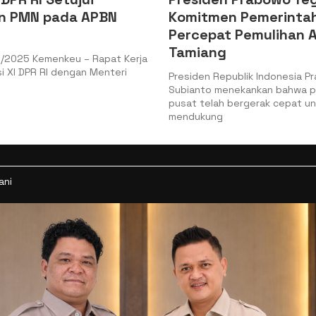
Komitmen Pemerintah
Kepabeanan 
Percepat Pemulihan Aceh
Keamanan da
Tamiang
Logistik
Presiden Republik Indonesia Prabowo
Jakarta, Batampe
Subianto menekankan bahwa pemerintah
Keuangan (Kemenke
pusat telah bergerak cepat untuk
Jenderal Bea dan 
mendukung
ani