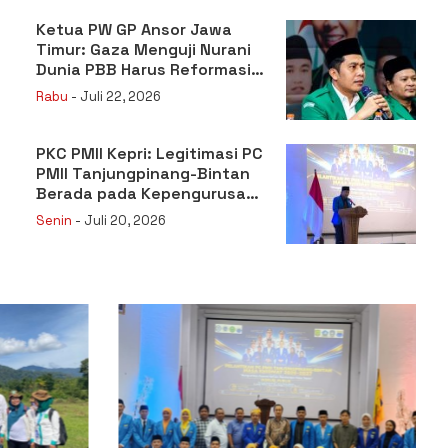
Ketua PW GP Ansor Jawa
Timur: Gaza Menguji Nurani
Dunia PBB Harus Reformasi
Total atau Kehilangan
Rabu
- Juli 22, 2026
Legitimasi
PKC PMII Kepri: Legitimasi PC
PMII Tanjungpinang-Bintan
Berada pada Kepengurusan
Muhammad Al-Mujrin
Senin
- Juli 20, 2026