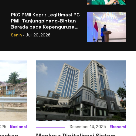
Legitimasi
PKC PMII Kepri: Legitimasi PC
PMII Tanjungpinang-Bintan
Berada pada Kepengurusan
Muhammad Al-Mujrin
Senin
- Juli 20, 2026
esember 14, 2025 -
Ekonomi
Desember 14, 2025 -
talisasi Sistem
Komisi XI DPR RI Setujui