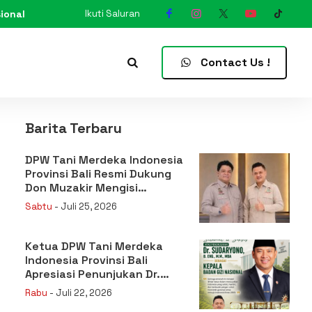
ional
Ikuti Saluran
N
Contact Us !
Barita Terbaru
DPW Tani Merdeka Indonesia
Provinsi Bali Resmi Dukung
Don Muzakir Mengisi
Jabatan Wakil Menteri
Sabtu
- Juli 25, 2026
Pertanian RI
Ketua DPW Tani Merdeka
Indonesia Provinsi Bali
Apresiasi Penunjukan Dr.
Sudaryono sebagai Kepala
Rabu
- Juli 22, 2026
Badan Gizi Nasional