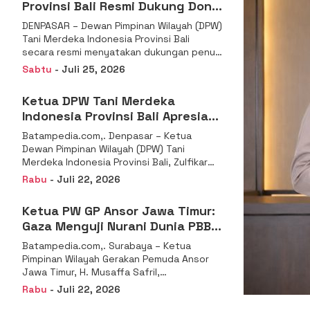
Provinsi Bali Resmi Dukung Don
Muzakir Mengisi Jabatan Wakil
DENPASAR – Dewan Pimpinan Wilayah (DPW)
Menteri Pertanian RI
Tani Merdeka Indonesia Provinsi Bali
secara resmi menyatakan dukungan penuh
kepada Ketua Umum
Sabtu
- Juli 25, 2026
Ketua DPW Tani Merdeka
Indonesia Provinsi Bali Apresiasi
Penunjukan Dr. Sudaryono
Batampedia.com,. Denpasar – Ketua
sebagai Kepala Badan Gizi
Dewan Pimpinan Wilayah (DPW) Tani
Nasional
Merdeka Indonesia Provinsi Bali, Zulfikar
Wijaya, S.E., menyampaikan ucapan
Rabu
- Juli 22, 2026
selamat
Ketua PW GP Ansor Jawa Timur:
Gaza Menguji Nurani Dunia PBB
Harus Reformasi Total atau
Batampedia.com,. Surabaya – Ketua
Kehilangan Legitimasi
Pimpinan Wilayah Gerakan Pemuda Ansor
Jawa Timur, H. Musaffa Safril,
menyampaikan keprihatinan mendalam
Rabu
- Juli 22, 2026
atas krisis