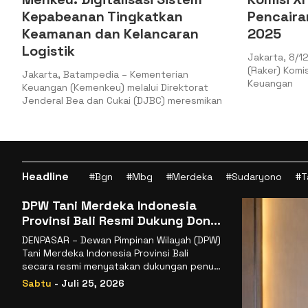
kan
Pencairan PMN pada APBN
caran
2025
Jakarta, 8/12/2025 Kemenkeu – Rapat Kerja
(Raker) Komisi XI DPR RI dengan Menteri
erian
Keuangan
irektorat
) meresmikan
Headline
#Bgn
#Mbg
#Merdeka
#Sudaryono
#T
DPW Tani Merdeka Indonesia
Provinsi Bali Resmi Dukung Don
Muzakir Mengisi Jabatan Wakil
DENPASAR – Dewan Pimpinan Wilayah (DPW)
Menteri Pertanian RI
Tani Merdeka Indonesia Provinsi Bali
secara resmi menyatakan dukungan penuh
kepada Ketua Umum
Sabtu
- Juli 25, 2026