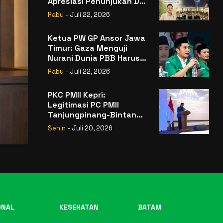
Apresiasi Penunjukan Dr.
Sudaryono sebagai
Rabu
- Juli 22, 2026
Kepala Badan Gizi
Nasional
Ketua PW GP Ansor Jawa
Timur: Gaza Menguji
Nurani Dunia PBB Harus
Reformasi Total atau
Rabu
- Juli 22, 2026
Kehilangan Legitimasi
PKC PMII Kepri:
Legitimasi PC PMII
Tanjungpinang-Bintan
Berada pada
Senin
- Juli 20, 2026
Kepengurusan
Muhammad Al-Mujrin
ONAL
KESEHATAN
BATAM