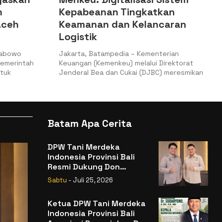
Tingkatkan
Pencairan PMN pada APB
n Kelancaran
2025
Jakarta, 8/12/2025 Kemenkeu – Rap
(Raker) Komisi XI DPR RI dengan Men
dia – Kementerian
Keuangan
u) melalui Direktorat
Cukai (DJBC) meresmikan
Batam Apa Cerita
DPW Tani Merdeka
Indonesia Provinsi Bali
Resmi Dukung Don
Muzakir Mengisi Jabatan
Sabtu
- Juli 25, 2026
Wakil Menteri Pertanian
RI
Ketua DPW Tani Merdeka
Indonesia Provinsi Bali