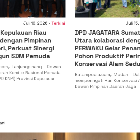
Juli 15, 2026 -
Terkini
DPD JAGATARA Sumatera
PC PMII Tanj
Utara kolaborasi dengan
Laporkan Du
PERWAKU Gelar Penanaman
dan Dugaan 
Pohon Produktif Peringati Hari
Distribusi M
Konservasi Alam Sedunia
Kepri
Batampedia.com,. Medan – Dalam rangka
Batampedia.com,.
memperingati Hari Konservasi Alam Sedunia,
Pengurus Cabang 
Dewan Pimpinan Daerah Jaga
Islam Indonesia (P
Bintan secara res
ani