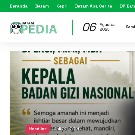
Beranda
Batam
Kepri
Batam Apa Cerita
BP Ba
06
Agustus
Kam
2026
Juli 22, 2026
Headline