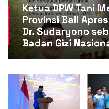
Ketua PW GP Anso
Gaza Menguji Nura
Harus Reformasi T
Kehilangan Legiti