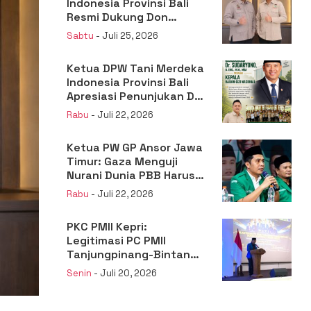
Indonesia Provinsi Bali
Resmi Dukung Don
Muzakir Mengisi Jabatan
Sabtu
- Juli 25, 2026
Wakil Menteri Pertanian
RI
Ketua DPW Tani Merdeka
Indonesia Provinsi Bali
Apresiasi Penunjukan Dr.
Sudaryono sebagai
Rabu
- Juli 22, 2026
Kepala Badan Gizi
Nasional
Ketua PW GP Ansor Jawa
Timur: Gaza Menguji
Nurani Dunia PBB Harus
Reformasi Total atau
Rabu
- Juli 22, 2026
Kehilangan Legitimasi
PKC PMII Kepri:
Legitimasi PC PMII
Tanjungpinang-Bintan
Berada pada
Senin
- Juli 20, 2026
Kepengurusan
Muhammad Al-Mujrin