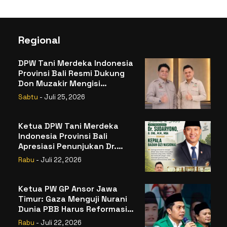
Regional
DPW Tani Merdeka Indonesia
Provinsi Bali Resmi Dukung
Don Muzakir Mengisi
Jabatan Wakil Menteri
Sabtu
- Juli 25, 2026
Pertanian RI
Ketua DPW Tani Merdeka
Indonesia Provinsi Bali
Apresiasi Penunjukan Dr.
Sudaryono sebagai Kepala
Rabu
- Juli 22, 2026
Badan Gizi Nasional
Ketua PW GP Ansor Jawa
Timur: Gaza Menguji Nurani
Dunia PBB Harus Reformasi
Total atau Kehilangan
Rabu
- Juli 22, 2026