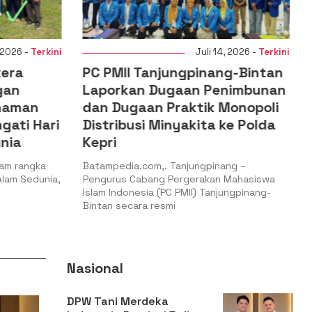
Juli 14, 2026 -
Terkini
Juli 14, 2026
ungpinang-Bintan
DPD Jagatara Sumut Jali
gaan Penimbunan
Kerja Sama Strategis de
Praktik Monopoli
PT. Puput Tani Mandiri u
inyakita ke Polda
Perkuat Kedaulatan Pan
Nasional
 Tanjungpinang –
Batampedia.com,. Binjai – 9 Juli 202
Pergerakan Mahasiswa
Dewan Pimpinan Daerah (DPD) Jaga
C PMII) Tanjungpinang-
Nusantara Bersama
mi
Nasional
DPW Tani Merdeka