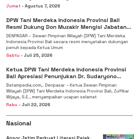
Jumat
- Agustus 7, 2026
DPW Tani Merdeka Indonesia Provinsi Bali
Resmi Dukung Don Muzakir Mengisi Jabatan
Wakil Menteri Pertanian RI
DENPASAR – Dewan Pimpinan Wilayah (DPW) Tani Merdeka
Indonesia Provinsi Bali secara resmi menyatakan dukungan
penuh kepada Ketua Umum
Sabtu
- Juli 25, 2026
Ketua DPW Tani Merdeka Indonesia Provinsi
Bali Apresiasi Penunjukan Dr. Sudaryono
sebagai Kepala Badan Gizi Nasional
Batampedia.com,. Denpasar – Ketua Dewan Pimpinan
Wilayah (DPW) Tani Merdeka Indonesia Provinsi Bali, Zulfikar
Wijaya, S.E., menyampaikan ucapan selamat
Rabu
- Juli 22, 2026
Nasional
Ansor Jatim Perkuat Literasi Pajak,