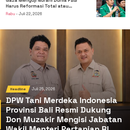
Gaza Menguji Nurani Dunia PBB
Harus Reformasi Total atau
Kehilangan Legitimasi
Rabu
- Juli 22, 2026
Juli 25, 2026
Headline
DPW Tani Merdeka Indonesia
Provinsi Bali Resmi Dukung
Don Muzakir Mengisi Jabatan
Wakil Menteri Pertanian RI