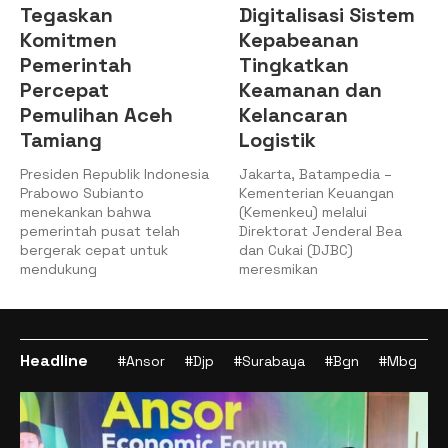
Tegaskan
Digitalisasi Sistem
Komitmen
Kepabeanan
Pemerintah
Tingkatkan
Percepat
Keamanan dan
Pemulihan Aceh
Kelancaran
Tamiang
Logistik
Presiden Republik Indonesia
Jakarta, Batampedia –
Prabowo Subianto
Kementerian Keuangan
menekankan bahwa
(Kemenkeu) melalui
pemerintah pusat telah
Direktorat Jenderal Bea
bergerak cepat untuk
dan Cukai (DJBC)
mendukung
meresmikan
Headline
#Ansor
#Djp
#Surabaya
#Bgn
#Mbg