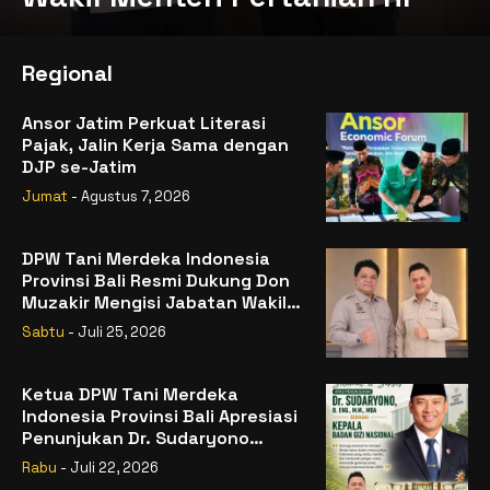
Regional
Ansor Jatim Perkuat Literasi
Pajak, Jalin Kerja Sama dengan
DJP se-Jatim
Jumat
- Agustus 7, 2026
DPW Tani Merdeka Indonesia
Provinsi Bali Resmi Dukung Don
Muzakir Mengisi Jabatan Wakil
Menteri Pertanian RI
Sabtu
- Juli 25, 2026
Ketua DPW Tani Merdeka
Indonesia Provinsi Bali Apresiasi
Penunjukan Dr. Sudaryono
sebagai Kepala Badan Gizi
Rabu
- Juli 22, 2026
Nasional