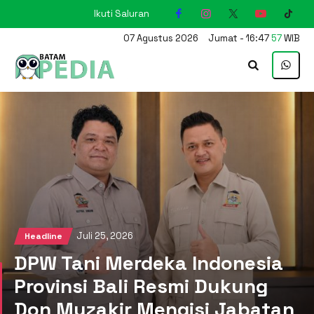
Ikuti Saluran
KARIMUN
07
Agustus
2026
Jumat
-
16
:
47
58
WIB
Juli 25, 2026
Headline
DPW Tani Merdeka Indonesia
Provinsi Bali Resmi Dukung
Don Muzakir Mengisi Jabatan