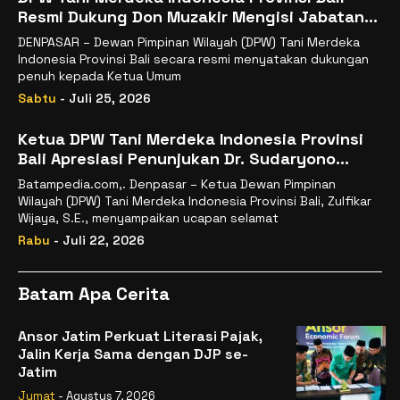
Resmi Dukung Don Muzakir Mengisi Jabatan
Wakil Menteri Pertanian RI
DENPASAR – Dewan Pimpinan Wilayah (DPW) Tani Merdeka
Indonesia Provinsi Bali secara resmi menyatakan dukungan
penuh kepada Ketua Umum
Sabtu
- Juli 25, 2026
Ketua DPW Tani Merdeka Indonesia Provinsi
Bali Apresiasi Penunjukan Dr. Sudaryono
sebagai Kepala Badan Gizi Nasional
Batampedia.com,. Denpasar – Ketua Dewan Pimpinan
Wilayah (DPW) Tani Merdeka Indonesia Provinsi Bali, Zulfikar
Wijaya, S.E., menyampaikan ucapan selamat
Rabu
- Juli 22, 2026
Batam Apa Cerita
Ansor Jatim Perkuat Literasi Pajak,
Jalin Kerja Sama dengan DJP se-
Jatim
Jumat
- Agustus 7, 2026