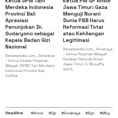
Ketua DPW Tani
Ketua PW GP Ansor
Merdeka Indonesia
Jawa Timur: Gaza
Provinsi Bali
Menguji Nurani
Apresiasi
Dunia PBB Harus
Penunjukan Dr.
Reformasi Total
Sudaryono sebagai
atau Kehilangan
Kepala Badan Gizi
Legitimasi
Nasional
Batampedia.com,. Surabaya
– Ketua Pimpinan Wilayah
Batampedia.com,. Denpasar
Gerakan Pemuda Ansor
– Ketua Dewan Pimpinan
Jawa Timur, H. Musaffa
Wilayah (DPW) Tani Merdeka
Safril,
Indonesia Provinsi Bali,
Zulfikar
Headline
#Ansor
#Djp
#Surabaya
#Bgn
#Mbg