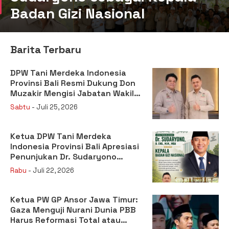
Badan Gizi Nasional
Barita Terbaru
DPW Tani Merdeka Indonesia
Provinsi Bali Resmi Dukung Don
Muzakir Mengisi Jabatan Wakil
Menteri Pertanian RI
Sabtu
- Juli 25, 2026
Ketua DPW Tani Merdeka
Indonesia Provinsi Bali Apresiasi
Penunjukan Dr. Sudaryono
sebagai Kepala Badan Gizi
Rabu
- Juli 22, 2026
Nasional
Ketua PW GP Ansor Jawa Timur:
Gaza Menguji Nurani Dunia PBB
Harus Reformasi Total atau