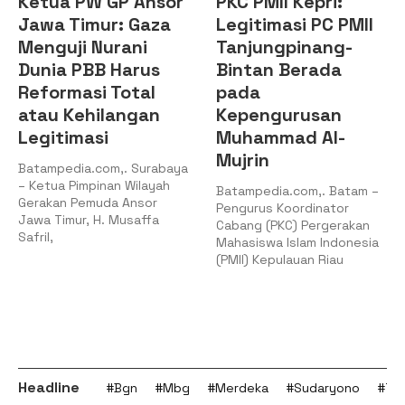
Ketua PW GP Ansor
PKC PMII Kepri:
Jawa Timur: Gaza
Legitimasi PC PMII
Menguji Nurani
Tanjungpinang-
Dunia PBB Harus
Bintan Berada
Reformasi Total
pada
atau Kehilangan
Kepengurusan
Legitimasi
Muhammad Al-
Mujrin
Batampedia.com,. Surabaya
– Ketua Pimpinan Wilayah
Batampedia.com,. Batam –
Gerakan Pemuda Ansor
Pengurus Koordinator
Jawa Timur, H. Musaffa
Cabang (PKC) Pergerakan
Safril,
Mahasiswa Islam Indonesia
(PMII) Kepulauan Riau
Headline
#Bgn
#Mbg
#Merdeka
#Sudaryono
#Tan