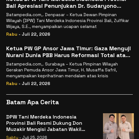
Bali Apresiasi Penunjukan Dr. Sudaryono
sebagai Kepala Badan Gizi Nasional
Batampedia.com,. Denpasar – Ketua Dewan Pimpinan
Wilayah (DPW) Tani Merdeka Indonesia Provinsi Bali, Zulfikar
Wijaya, S.E., menyampaikan ucapan selamat
Rabu
- Juli 22, 2026
Ketua PW GP Ansor Jawa Timur: Gaza Menguji
Nurani Dunia PBB Harus Reformasi Total atau
Kehilangan Legitimasi
Batampedia.com,. Surabaya – Ketua Pimpinan Wilayah
Gerakan Pemuda Ansor Jawa Timur, H. Musaffa Safril,
menyampaikan keprihatinan mendalam atas krisis
Rabu
- Juli 22, 2026
Batam Apa Cerita
DPW Tani Merdeka Indonesia
Provinsi Bali Resmi Dukung Don
Muzakir Mengisi Jabatan Wakil
Menteri Pertanian RI
Sabtu
- Juli 25, 2026