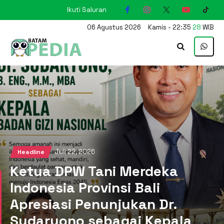
Ikuti Saluran
KARIMUN
06
Agustus
2026
Kamis
-
22
:
35
29
WIB
Juli 22, 2026
Headline
Ketua DPW Tani Merdeka
Indonesia Provinsi Bali
Apresiasi Penunjukan Dr.
Sudaryono sebagai Kepala