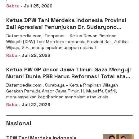
Sabtu
- Juli 25, 2026
Ketua DPW Tani Merdeka Indonesia Provinsi
Bali Apresiasi Penunjukan Dr. Sudaryono
sebagai Kepala Badan Gizi Nasional
Batampedia.com,. Denpasar – Ketua Dewan Pimpinan
Wilayah (DPW) Tani Merdeka Indonesia Provinsi Bali, Zulfikar
Wijaya, S.E., menyampaikan ucapan selamat
Rabu
- Juli 22, 2026
Ketua PW GP Ansor Jawa Timur: Gaza Menguji
Nurani Dunia PBB Harus Reformasi Total atau
Kehilangan Legitimasi
Batampedia.com,. Surabaya – Ketua Pimpinan Wilayah
Gerakan Pemuda Ansor Jawa Timur, H. Musaffa Safril,
menyampaikan keprihatinan mendalam atas krisis
Rabu
- Juli 22, 2026
Nasional
DPW Tani Merdeka Indonesia