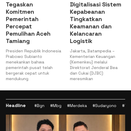
Tegaskan
Digitalisasi Sistem
Komitmen
Kepabeanan
Pemerintah
Tingkatkan
Percepat
Keamanan dan
Pemulihan Aceh
Kelancaran
Tamiang
Logistik
Presiden Republik Indonesia
Jakarta, Batampedia –
Prabowo Subianto
Kementerian Keuangan
menekankan bahwa
(Kemenkeu) melalui
pemerintah pusat telah
Direktorat Jenderal Bea
bergerak cepat untuk
dan Cukai (DJBC)
mendukung
meresmikan
Headline
#Bgn
#Mbg
#Merdeka
#Sudaryono
#Tan