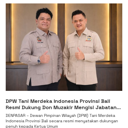
DPW Tani Merdeka Indonesia Provinsi Bali
Resmi Dukung Don Muzakir Mengisi Jabatan
Wakil Menteri Pertanian RI
DENPASAR – Dewan Pimpinan Wilayah (DPW) Tani Merdeka
Indonesia Provinsi Bali secara resmi menyatakan dukungan
penuh kepada Ketua Umum