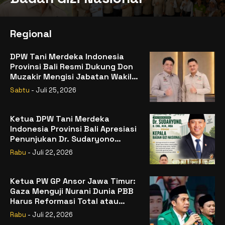
Regional
DPW Tani Merdeka Indonesia
Provinsi Bali Resmi Dukung Don
Muzakir Mengisi Jabatan Wakil
Menteri Pertanian RI
Sabtu
- Juli 25, 2026
Ketua DPW Tani Merdeka
Indonesia Provinsi Bali Apresiasi
Penunjukan Dr. Sudaryono
sebagai Kepala Badan Gizi
Rabu
- Juli 22, 2026
Nasional
Ketua PW GP Ansor Jawa Timur:
Gaza Menguji Nurani Dunia PBB
Harus Reformasi Total atau
Kehilangan Legitimasi
Rabu
- Juli 22, 2026