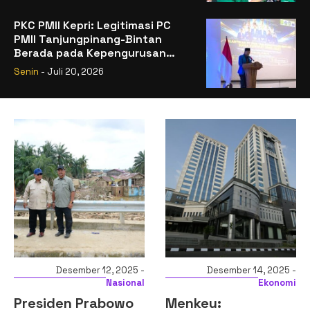
PKC PMII Kepri: Legitimasi PC
PMII Tanjungpinang-Bintan
Berada pada Kepengurusan
Muhammad Al-Mujrin
Senin
- Juli 20, 2026
Desember 12, 2025 -
Desember 14, 2025 -
Nasional
Ekonomi
Presiden Prabowo
Menkeu: