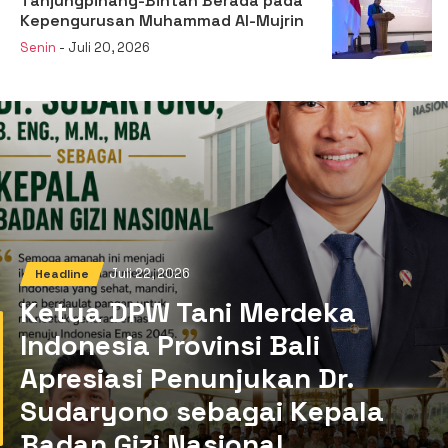
Tanjungpinang-Bintan Berada pada
Kepengurusan Muhammad Al-Mujrin
Senin
- Juli 20, 2026
Juli 22, 2026
Headline
Ketua DPW Tani Merdeka
Indonesia Provinsi Bali
Apresiasi Penunjukan Dr.
Sudaryono sebagai Kepala
Badan Gizi Nasional