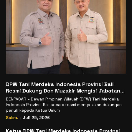
DPW Tani Merdeka Indonesia Provinsi Bali
Resmi Dukung Don Muzakir Mengisi Jabatan
Wakil Menteri Pertanian RI
DENPASAR – Dewan Pimpinan Wilayah (DPW) Tani Merdeka
Indonesia Provinsi Bali secara resmi menyatakan dukungan
penuh kepada Ketua Umum
Sabtu
- Juli 25, 2026
Ketua DPW Tani Merdeka Indonesia Provinsi