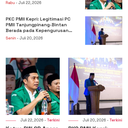
Kehilangan Legitimasi
Rabu
- Juli 22, 2026
PKC PMII Kepri: Legitimasi PC
PMII Tanjungpinang-Bintan
Berada pada Kepengurusan
Muhammad Al-Mujrin
Senin
- Juli 20, 2026
Juli 22, 2026 -
Terkini
Juli 20, 2026 -
Terkini