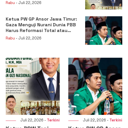
sebagai Kepala Badan Gizi
Rabu
- Juli 22, 2026
Nasional
Ketua PW GP Ansor Jawa Timur:
Gaza Menguji Nurani Dunia PBB
Harus Reformasi Total atau
Kehilangan Legitimasi
Rabu
- Juli 22, 2026
Juli 22, 2026 -
Terkini
Juli 22, 2026 -
Terkini