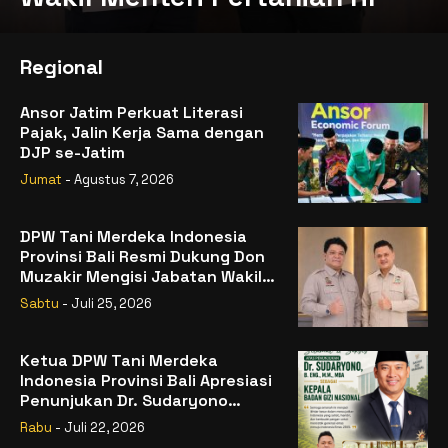
Regional
Ansor Jatim Perkuat Literasi
Pajak, Jalin Kerja Sama dengan
DJP se-Jatim
Jumat
- Agustus 7, 2026
DPW Tani Merdeka Indonesia
Provinsi Bali Resmi Dukung Don
Muzakir Mengisi Jabatan Wakil
Menteri Pertanian RI
Sabtu
- Juli 25, 2026
Ketua DPW Tani Merdeka
Indonesia Provinsi Bali Apresiasi
Penunjukan Dr. Sudaryono
sebagai Kepala Badan Gizi
Rabu
- Juli 22, 2026
Nasional