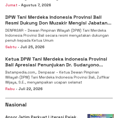
Jumat
- Agustus 7, 2026
DPW Tani Merdeka Indonesia Provinsi Bali
Resmi Dukung Don Muzakir Mengisi Jabatan
Wakil Menteri Pertanian RI
DENPASAR – Dewan Pimpinan Wilayah (DPW) Tani Merdeka
Indonesia Provinsi Bali secara resmi menyatakan dukungan
penuh kepada Ketua Umum
Sabtu
- Juli 25, 2026
Ketua DPW Tani Merdeka Indonesia Provinsi
Bali Apresiasi Penunjukan Dr. Sudaryono
sebagai Kepala Badan Gizi Nasional
Batampedia.com,. Denpasar – Ketua Dewan Pimpinan
Wilayah (DPW) Tani Merdeka Indonesia Provinsi Bali, Zulfikar
Wijaya, S.E., menyampaikan ucapan selamat
Rabu
- Juli 22, 2026
Nasional
Ansor Jatim Perkuat Literasi Pajak,