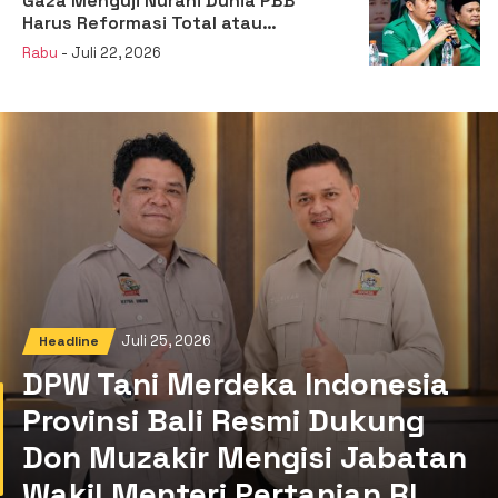
Gaza Menguji Nurani Dunia PBB
Harus Reformasi Total atau
Kehilangan Legitimasi
Rabu
- Juli 22, 2026
Juli 25, 2026
Headline
DPW Tani Merdeka Indonesia
Provinsi Bali Resmi Dukung
Don Muzakir Mengisi Jabatan
Wakil Menteri Pertanian RI