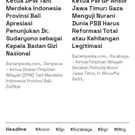
Ketua DPW Tani
Ketua PW GP Ansor
Merdeka Indonesia
Jawa Timur: Gaza
Provinsi Bali
Menguji Nurani
Apresiasi
Dunia PBB Harus
Penunjukan Dr.
Reformasi Total
Sudaryono sebagai
atau Kehilangan
Kepala Badan Gizi
Legitimasi
Nasional
Batampedia.com,. Surabaya
– Ketua Pimpinan Wilayah
Batampedia.com,. Denpasar
Gerakan Pemuda Ansor
– Ketua Dewan Pimpinan
Jawa Timur, H. Musaffa
Wilayah (DPW) Tani Merdeka
Safril,
Indonesia Provinsi Bali,
Zulfikar
Headline
#Ansor
#Djp
#Surabaya
#Bgn
#Mbg