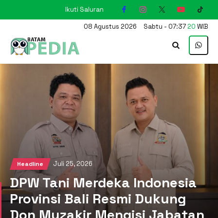
Ikuti Saluran
KARIMUN
08
Agustus
2026
Sabtu
-
07
:
37
21
WIB
Juli 25, 2026
Headline
DPW Tani Merdeka Indonesia
Provinsi Bali Resmi Dukung
Don Muzakir Mengisi Jabatan