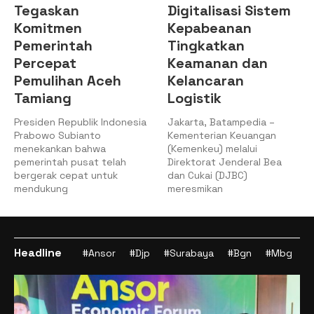
Tegaskan
Digitalisasi Sistem
Komitmen
Kepabeanan
Pemerintah
Tingkatkan
Percepat
Keamanan dan
Pemulihan Aceh
Kelancaran
Tamiang
Logistik
Presiden Republik Indonesia
Jakarta, Batampedia –
Prabowo Subianto
Kementerian Keuangan
menekankan bahwa
(Kemenkeu) melalui
pemerintah pusat telah
Direktorat Jenderal Bea
bergerak cepat untuk
dan Cukai (DJBC)
mendukung
meresmikan
Headline
#Ansor
#Djp
#Surabaya
#Bgn
#Mbg