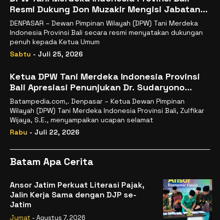
Resmi Dukung Don Muzakir Mengisi Jabatan
Wakil Menteri Pertanian RI
DENPASAR – Dewan Pimpinan Wilayah (DPW) Tani Merdeka
Indonesia Provinsi Bali secara resmi menyatakan dukungan
penuh kepada Ketua Umum
Sabtu
- Juli 25, 2026
Ketua DPW Tani Merdeka Indonesia Provinsi
Bali Apresiasi Penunjukan Dr. Sudaryono
sebagai Kepala Badan Gizi Nasional
Batampedia.com,. Denpasar – Ketua Dewan Pimpinan
Wilayah (DPW) Tani Merdeka Indonesia Provinsi Bali, Zulfikar
Wijaya, S.E., menyampaikan ucapan selamat
Rabu
- Juli 22, 2026
Batam Apa Cerita
Ansor Jatim Perkuat Literasi Pajak,
Jalin Kerja Sama dengan DJP se-
Jatim
Jumat
- Agustus 7, 2026