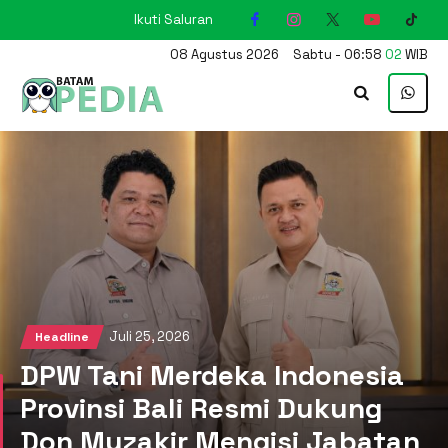
Ikuti Saluran
KARIMUN
08
Agustus
2026
Sabtu
-
06
:
58
03
WIB
Juli 25, 2026
Headline
DPW Tani Merdeka Indonesia
Provinsi Bali Resmi Dukung
Don Muzakir Mengisi Jabatan