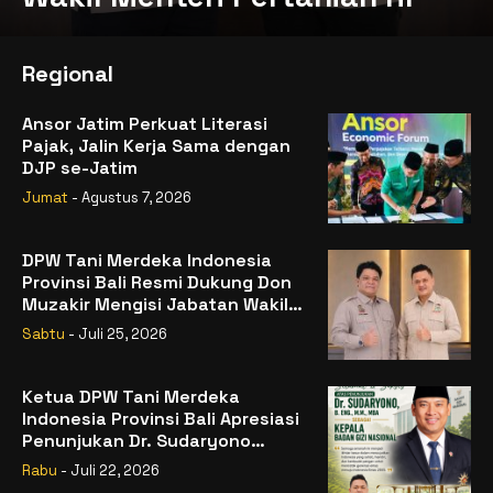
Regional
Ansor Jatim Perkuat Literasi
Pajak, Jalin Kerja Sama dengan
DJP se-Jatim
Jumat
- Agustus 7, 2026
DPW Tani Merdeka Indonesia
Provinsi Bali Resmi Dukung Don
Muzakir Mengisi Jabatan Wakil
Menteri Pertanian RI
Sabtu
- Juli 25, 2026
Ketua DPW Tani Merdeka
Indonesia Provinsi Bali Apresiasi
Penunjukan Dr. Sudaryono
sebagai Kepala Badan Gizi
Rabu
- Juli 22, 2026
Nasional