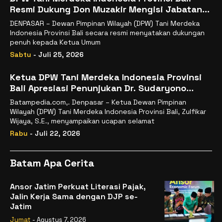
Resmi Dukung Don Muzakir Mengisi Jabatan
Wakil Menteri Pertanian RI
DENPASAR – Dewan Pimpinan Wilayah (DPW) Tani Merdeka
Indonesia Provinsi Bali secara resmi menyatakan dukungan
penuh kepada Ketua Umum
Sabtu
- Juli 25, 2026
Ketua DPW Tani Merdeka Indonesia Provinsi
Bali Apresiasi Penunjukan Dr. Sudaryono
sebagai Kepala Badan Gizi Nasional
Batampedia.com,. Denpasar – Ketua Dewan Pimpinan
Wilayah (DPW) Tani Merdeka Indonesia Provinsi Bali, Zulfikar
Wijaya, S.E., menyampaikan ucapan selamat
Rabu
- Juli 22, 2026
Batam Apa Cerita
Ansor Jatim Perkuat Literasi Pajak,
Jalin Kerja Sama dengan DJP se-
Jatim
Jumat
- Agustus 7, 2026