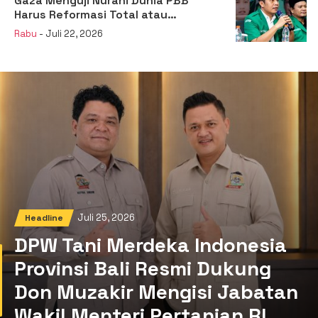
Gaza Menguji Nurani Dunia PBB
Harus Reformasi Total atau
Kehilangan Legitimasi
Rabu
- Juli 22, 2026
Juli 25, 2026
Headline
DPW Tani Merdeka Indonesia
Provinsi Bali Resmi Dukung
Don Muzakir Mengisi Jabatan
Wakil Menteri Pertanian RI