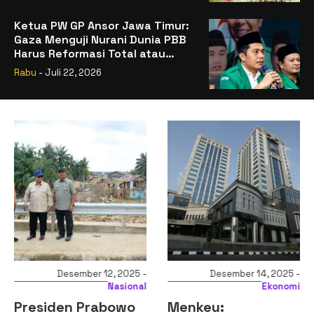
Ketua PW GP Ansor Jawa Timur:
Gaza Menguji Nurani Dunia PBB
Harus Reformasi Total atau
Kehilangan Legitimasi
Rabu
- Juli 22, 2026
Desember 12, 2025 -
Desember 14, 2025 -
Nasional
Ekonomi
Presiden Prabowo
Menkeu: