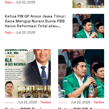
sebagai Kepala Badan Gizi
Rabu
- Juli 22, 2026
Nasional
Ketua PW GP Ansor Jawa Timur:
Gaza Menguji Nurani Dunia PBB
Harus Reformasi Total atau
Kehilangan Legitimasi
Rabu
- Juli 22, 2026
Juli 22, 2026 -
Terkini
Juli 22, 2026 -
Terkini