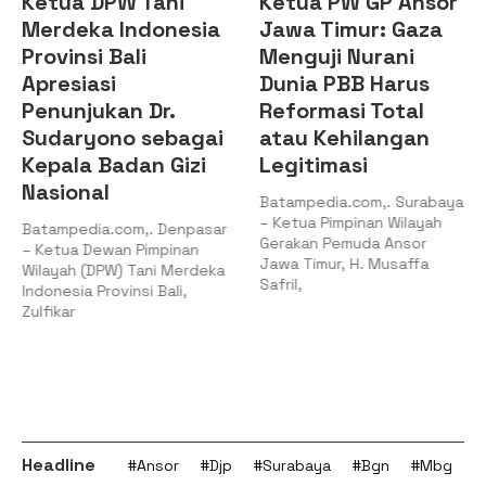
Ketua DPW Tani
Ketua PW GP Ansor
Merdeka Indonesia
Jawa Timur: Gaza
Provinsi Bali
Menguji Nurani
Apresiasi
Dunia PBB Harus
Penunjukan Dr.
Reformasi Total
Sudaryono sebagai
atau Kehilangan
Kepala Badan Gizi
Legitimasi
Nasional
Batampedia.com,. Surabaya
– Ketua Pimpinan Wilayah
Batampedia.com,. Denpasar
Gerakan Pemuda Ansor
– Ketua Dewan Pimpinan
Jawa Timur, H. Musaffa
Wilayah (DPW) Tani Merdeka
Safril,
Indonesia Provinsi Bali,
Zulfikar
Headline
#Ansor
#Djp
#Surabaya
#Bgn
#Mbg