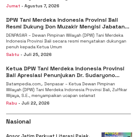
Jumat
- Agustus 7, 2026
DPW Tani Merdeka Indonesia Provinsi Bali
Resmi Dukung Don Muzakir Mengisi Jabatan
Wakil Menteri Pertanian RI
DENPASAR – Dewan Pimpinan Wilayah (DPW) Tani Merdeka
Indonesia Provinsi Bali secara resmi menyatakan dukungan
penuh kepada Ketua Umum
Sabtu
- Juli 25, 2026
Ketua DPW Tani Merdeka Indonesia Provinsi
Bali Apresiasi Penunjukan Dr. Sudaryono
sebagai Kepala Badan Gizi Nasional
Batampedia.com,. Denpasar – Ketua Dewan Pimpinan
Wilayah (DPW) Tani Merdeka Indonesia Provinsi Bali, Zulfikar
Wijaya, S.E., menyampaikan ucapan selamat
Rabu
- Juli 22, 2026
Nasional
Ansor Jatim Perkuat Literasi Pajak,