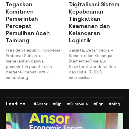
Tegaskan
Digitalisasi Sistem
Komitmen
Kepabeanan
Pemerintah
Tingkatkan
Percepat
Keamanan dan
Pemulihan Aceh
Kelancaran
Tamiang
Logistik
Presiden Republik Indonesia
Jakarta, Batampedia –
Prabowo Subianto
Kementerian Keuangan
menekankan bahwa
(Kemenkeu) melalui
pemerintah pusat telah
Direktorat Jenderal Bea
bergerak cepat untuk
dan Cukai (DJBC)
mendukung
meresmikan
Headline
#Ansor
#Djp
#Surabaya
#Bgn
#Mbg