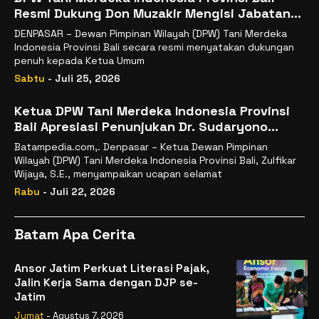
Resmi Dukung Don Muzakir Mengisi Jabatan
Wakil Menteri Pertanian RI
DENPASAR – Dewan Pimpinan Wilayah (DPW) Tani Merdeka
Indonesia Provinsi Bali secara resmi menyatakan dukungan
penuh kepada Ketua Umum
Sabtu
- Juli 25, 2026
Ketua DPW Tani Merdeka Indonesia Provinsi
Bali Apresiasi Penunjukan Dr. Sudaryono
sebagai Kepala Badan Gizi Nasional
Batampedia.com,. Denpasar – Ketua Dewan Pimpinan
Wilayah (DPW) Tani Merdeka Indonesia Provinsi Bali, Zulfikar
Wijaya, S.E., menyampaikan ucapan selamat
Rabu
- Juli 22, 2026
Batam Apa Cerita
Ansor Jatim Perkuat Literasi Pajak,
Jalin Kerja Sama dengan DJP se-
Jatim
Jumat
- Agustus 7, 2026