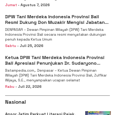
Jumat
- Agustus 7, 2026
DPW Tani Merdeka Indonesia Provinsi Bali
Resmi Dukung Don Muzakir Mengisi Jabatan
Wakil Menteri Pertanian RI
DENPASAR – Dewan Pimpinan Wilayah (DPW) Tani Merdeka
Indonesia Provinsi Bali secara resmi menyatakan dukungan
penuh kepada Ketua Umum
Sabtu
- Juli 25, 2026
Ketua DPW Tani Merdeka Indonesia Provinsi
Bali Apresiasi Penunjukan Dr. Sudaryono
sebagai Kepala Badan Gizi Nasional
Batampedia.com,. Denpasar – Ketua Dewan Pimpinan
Wilayah (DPW) Tani Merdeka Indonesia Provinsi Bali, Zulfikar
Wijaya, S.E., menyampaikan ucapan selamat
Rabu
- Juli 22, 2026
Nasional
Ansor Jatim Perkuat Literasi Pajak,