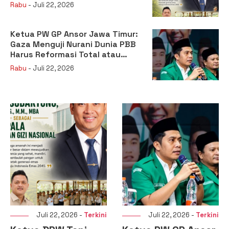
sebagai Kepala Badan Gizi
Rabu
- Juli 22, 2026
Nasional
Ketua PW GP Ansor Jawa Timur:
Gaza Menguji Nurani Dunia PBB
Harus Reformasi Total atau
Kehilangan Legitimasi
Rabu
- Juli 22, 2026
Juli 22, 2026 -
Terkini
Juli 22, 2026 -
Terkini