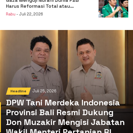
Gaza Menguji Nurani Dunia PBB
Harus Reformasi Total atau
Kehilangan Legitimasi
Rabu
- Juli 22, 2026
Juli 25, 2026
Headline
DPW Tani Merdeka Indonesia
Provinsi Bali Resmi Dukung
Don Muzakir Mengisi Jabatan
Wakil Menteri Pertanian RI