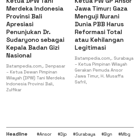
Ketua DPW Tani
Ketua PW GP Ansor
Merdeka Indonesia
Jawa Timur: Gaza
Provinsi Bali
Menguji Nurani
Apresiasi
Dunia PBB Harus
Penunjukan Dr.
Reformasi Total
Sudaryono sebagai
atau Kehilangan
Kepala Badan Gizi
Legitimasi
Nasional
Batampedia.com,. Surabaya
– Ketua Pimpinan Wilayah
Batampedia.com,. Denpasar
Gerakan Pemuda Ansor
– Ketua Dewan Pimpinan
Jawa Timur, H. Musaffa
Wilayah (DPW) Tani Merdeka
Safril,
Indonesia Provinsi Bali,
Zulfikar
Headline
#Ansor
#Djp
#Surabaya
#Bgn
#Mbg