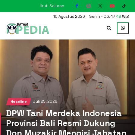
Ikuti Saluran
KARIMUN
10
Agustus
2026
Senin
-
03
:
47
50
WIB
Juli 25, 2026
Headline
DPW Tani Merdeka Indonesia
Provinsi Bali Resmi Dukung
Don Muzakir Mengisi Jabatan