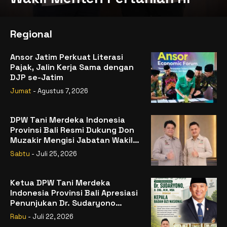
Regional
Ansor Jatim Perkuat Literasi
Pajak, Jalin Kerja Sama dengan
DJP se-Jatim
Jumat
- Agustus 7, 2026
DPW Tani Merdeka Indonesia
Provinsi Bali Resmi Dukung Don
Muzakir Mengisi Jabatan Wakil
Menteri Pertanian RI
Sabtu
- Juli 25, 2026
Ketua DPW Tani Merdeka
Indonesia Provinsi Bali Apresiasi
Penunjukan Dr. Sudaryono
sebagai Kepala Badan Gizi
Rabu
- Juli 22, 2026
Nasional