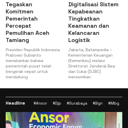
Tegaskan
Digitalisasi Sistem
Komitmen
Kepabeanan
Pemerintah
Tingkatkan
Percepat
Keamanan dan
Pemulihan Aceh
Kelancaran
Tamiang
Logistik
Presiden Republik Indonesia
Jakarta, Batampedia –
Prabowo Subianto
Kementerian Keuangan
menekankan bahwa
(Kemenkeu) melalui
pemerintah pusat telah
Direktorat Jenderal Bea
bergerak cepat untuk
dan Cukai (DJBC)
mendukung
meresmikan
Headline
#Ansor
#Djp
#Surabaya
#Bgn
#Mbg