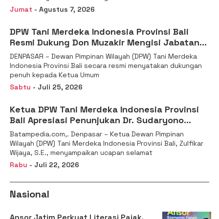
Jumat
- Agustus 7, 2026
DPW Tani Merdeka Indonesia Provinsi Bali
Resmi Dukung Don Muzakir Mengisi Jabatan
Wakil Menteri Pertanian RI
DENPASAR – Dewan Pimpinan Wilayah (DPW) Tani Merdeka
Indonesia Provinsi Bali secara resmi menyatakan dukungan
penuh kepada Ketua Umum
Sabtu
- Juli 25, 2026
Ketua DPW Tani Merdeka Indonesia Provinsi
Bali Apresiasi Penunjukan Dr. Sudaryono
sebagai Kepala Badan Gizi Nasional
Batampedia.com,. Denpasar – Ketua Dewan Pimpinan
Wilayah (DPW) Tani Merdeka Indonesia Provinsi Bali, Zulfikar
Wijaya, S.E., menyampaikan ucapan selamat
Rabu
- Juli 22, 2026
Nasional
Ansor Jatim Perkuat Literasi Pajak,