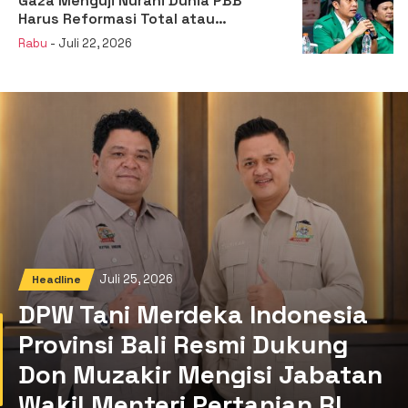
Gaza Menguji Nurani Dunia PBB
Harus Reformasi Total atau
Kehilangan Legitimasi
Rabu
- Juli 22, 2026
Juli 25, 2026
Headline
DPW Tani Merdeka Indonesia
Provinsi Bali Resmi Dukung
Don Muzakir Mengisi Jabatan
Wakil Menteri Pertanian RI