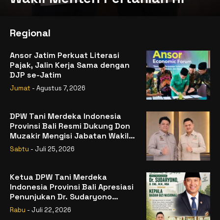
Regional
Ansor Jatim Perkuat Literasi
Pajak, Jalin Kerja Sama dengan
DJP se-Jatim
Jumat
- Agustus 7, 2026
DPW Tani Merdeka Indonesia
Provinsi Bali Resmi Dukung Don
Muzakir Mengisi Jabatan Wakil
Menteri Pertanian RI
Sabtu
- Juli 25, 2026
Ketua DPW Tani Merdeka
Indonesia Provinsi Bali Apresiasi
Penunjukan Dr. Sudaryono
sebagai Kepala Badan Gizi
Rabu
- Juli 22, 2026
Nasional