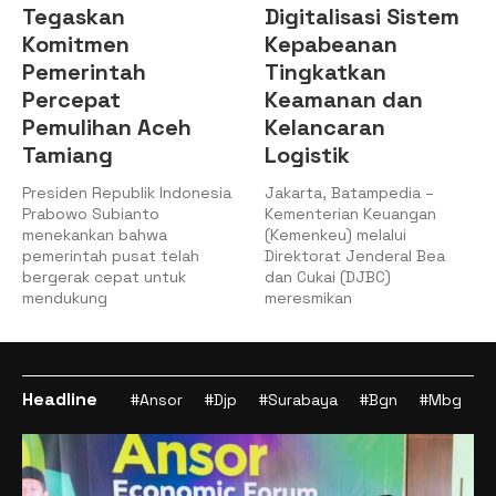
Tegaskan
Digitalisasi Sistem
Komitmen
Kepabeanan
Pemerintah
Tingkatkan
Percepat
Keamanan dan
Pemulihan Aceh
Kelancaran
Tamiang
Logistik
Presiden Republik Indonesia
Jakarta, Batampedia –
Prabowo Subianto
Kementerian Keuangan
menekankan bahwa
(Kemenkeu) melalui
pemerintah pusat telah
Direktorat Jenderal Bea
bergerak cepat untuk
dan Cukai (DJBC)
mendukung
meresmikan
Headline
#Ansor
#Djp
#Surabaya
#Bgn
#Mbg