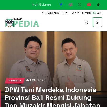
Ikuti Saluran
KARIMUN
10
Agustus
2026
Senin
-
06
:
59
01
WIB
Juli 25, 2026
Headline
DPW Tani Merdeka Indonesia
Provinsi Bali Resmi Dukung
Don Muzakir Mengisi Jabatan