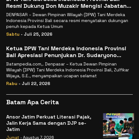
Resmi Dukung Don Muzakir Mengisi Jabatan
Wakil Menteri Pertanian RI
DENPASAR – Dewan Pimpinan Wilayah (DPW) Tani Merdeka
Indonesia Provinsi Bali secara resmi menyatakan dukungan
penuh kepada Ketua Umum
Sabtu
- Juli 25, 2026
Ketua DPW Tani Merdeka Indonesia Provinsi
Bali Apresiasi Penunjukan Dr. Sudaryono
sebagai Kepala Badan Gizi Nasional
Batampedia.com,. Denpasar – Ketua Dewan Pimpinan
Wilayah (DPW) Tani Merdeka Indonesia Provinsi Bali, Zulfikar
Wijaya, S.E., menyampaikan ucapan selamat
Rabu
- Juli 22, 2026
Batam Apa Cerita
Ansor Jatim Perkuat Literasi Pajak,
Jalin Kerja Sama dengan DJP se-
Jatim
Jumat
- Agustus 7, 2026