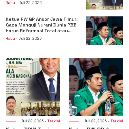
sebagai Kepala Badan Gizi
Rabu
- Juli 22, 2026
Nasional
Ketua PW GP Ansor Jawa Timur:
Gaza Menguji Nurani Dunia PBB
Harus Reformasi Total atau
Kehilangan Legitimasi
Rabu
- Juli 22, 2026
Juli 22, 2026 -
Terkini
Juli 22, 2026 -
Terkini