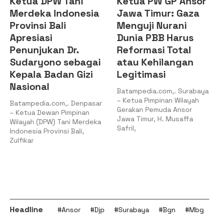
Ketua DPW Tani
Ketua PW GP Ansor
Merdeka Indonesia
Jawa Timur: Gaza
Provinsi Bali
Menguji Nurani
Apresiasi
Dunia PBB Harus
Penunjukan Dr.
Reformasi Total
Sudaryono sebagai
atau Kehilangan
Kepala Badan Gizi
Legitimasi
Nasional
Batampedia.com,. Surabaya
– Ketua Pimpinan Wilayah
Batampedia.com,. Denpasar
Gerakan Pemuda Ansor
– Ketua Dewan Pimpinan
Jawa Timur, H. Musaffa
Wilayah (DPW) Tani Merdeka
Safril,
Indonesia Provinsi Bali,
Zulfikar
Headline
#Ansor
#Djp
#Surabaya
#Bgn
#Mbg