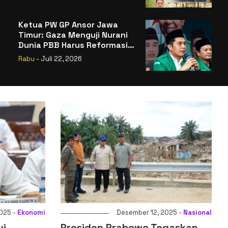
Badan Gizi Nasional
Ketua PW GP Ansor Jawa
Timur: Gaza Menguji Nurani
Dunia PBB Harus Reformasi
Total atau Kehilangan
Rabu
- Juli 22, 2026
Legitimasi
2025 -
Nasional
Desember 14, 2025 -
Ekonomi
gaskan
Menkeu: Digitalisasi Sistem