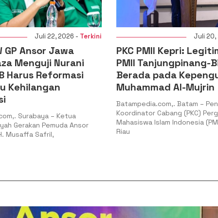
Juli 20, 2026 -
Terkini
Juli 16
Kepri: Legitimasi PC
DPD KNPI Kepulauan R
jungpinang-Bintan
Audiensi dengan Pim
pada Kepengurusan
DPRD Kepri, Perkuat S
d Al-Mujrin
Membangun SDM Pe
com,. Batam – Pengurus
Batampedia.com,. Tanjungpin
Cabang (PKC) Pergerakan
Pengurus Daerah Komite Nasi
lam Indonesia (PMII) Kepulauan
Indonesia (DPD KNPI) Provinsi 