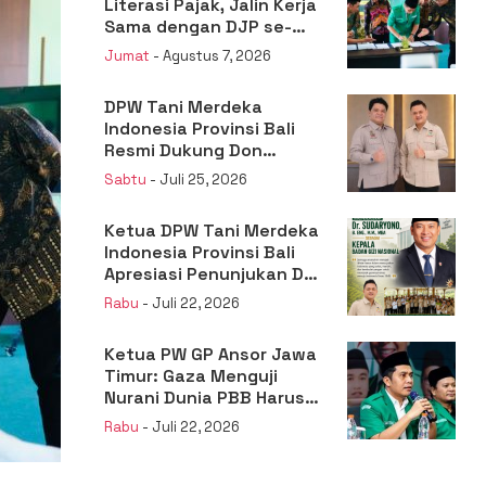
Literasi Pajak, Jalin Kerja
Sama dengan DJP se-
Jatim
Jumat
- Agustus 7, 2026
DPW Tani Merdeka
Indonesia Provinsi Bali
Resmi Dukung Don
Muzakir Mengisi Jabatan
Sabtu
- Juli 25, 2026
Wakil Menteri Pertanian
RI
Ketua DPW Tani Merdeka
Indonesia Provinsi Bali
Apresiasi Penunjukan Dr.
Sudaryono sebagai
Rabu
- Juli 22, 2026
Kepala Badan Gizi
Nasional
Ketua PW GP Ansor Jawa
Timur: Gaza Menguji
Nurani Dunia PBB Harus
Reformasi Total atau
Rabu
- Juli 22, 2026
Kehilangan Legitimasi