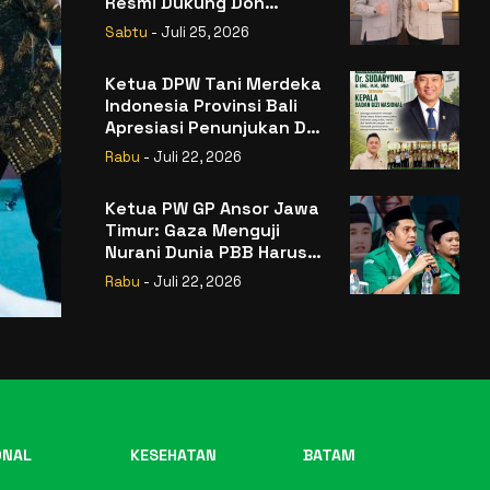
Resmi Dukung Don
Muzakir Mengisi Jabatan
Sabtu
- Juli 25, 2026
Wakil Menteri Pertanian
RI
Ketua DPW Tani Merdeka
Indonesia Provinsi Bali
Apresiasi Penunjukan Dr.
Sudaryono sebagai
Rabu
- Juli 22, 2026
Kepala Badan Gizi
Nasional
Ketua PW GP Ansor Jawa
Timur: Gaza Menguji
Nurani Dunia PBB Harus
Reformasi Total atau
Rabu
- Juli 22, 2026
Kehilangan Legitimasi
ONAL
KESEHATAN
BATAM