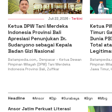
i
Juli 22, 2026 -
Terkini
Ketua PW GP Ansor Jawa
PKC PMII 
Timur: Gaza Menguji Nurani
PMII Tan
Dunia PBB Harus Reformasi
Berada 
Total atau Kehilangan
Muhamma
Legitimasi
Batampedia.
Koordinator 
Batampedia.com,. Surabaya – Ketua
Mahasiswa Is
Pimpinan Wilayah Gerakan Pemuda Ansor
Riau
Jawa Timur, H. Musaffa Safril,
Headline
#Ansor
#Djp
#Surabaya
#Bgn
#Mbg
Ansor Jatim Perkuat Literasi