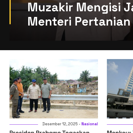
Muzakir Mengisi J
Menteri Pertanian 
l
Desember 14, 2025 -
Ekonomi
Menkeu: Digitalisasi Sistem
Komisi XI