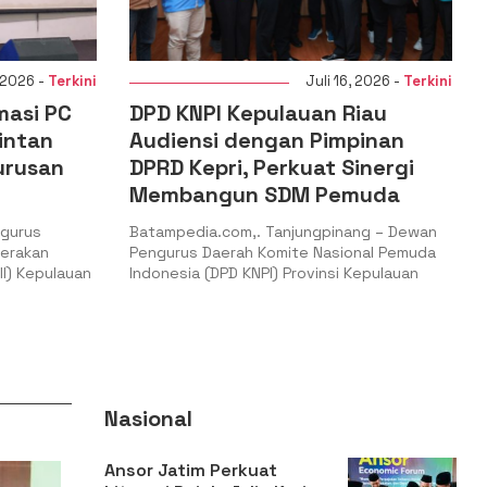
Juli 16, 2026 -
Terkini
Juli 15, 
Kepulauan Riau
DPD JAGATARA Sumat
dengan Pimpinan
Utara kolaborasi deng
, Perkuat Sinergi
PERWAKU Gelar Penan
un SDM Pemuda
Pohon Produktif Pering
Konservasi Alam Sedu
m,. Tanjungpinang – Dewan
ah Komite Nasional Pemuda
Batampedia.com,. Medan – Dala
 KNPI) Provinsi Kepulauan
memperingati Hari Konservasi A
Dewan Pimpinan Daerah Jaga
Nasional
Ansor Jatim Perkuat