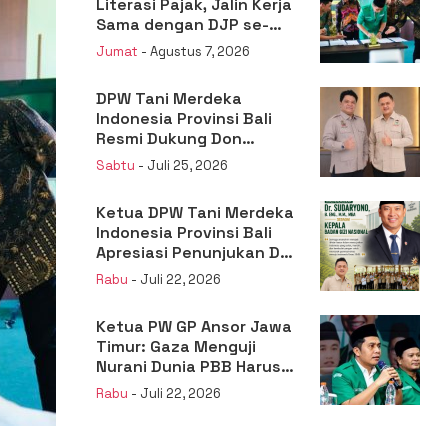
Literasi Pajak, Jalin Kerja
Sama dengan DJP se-
Jatim
Jumat
- Agustus 7, 2026
DPW Tani Merdeka
Indonesia Provinsi Bali
Resmi Dukung Don
Muzakir Mengisi Jabatan
Sabtu
- Juli 25, 2026
Wakil Menteri Pertanian
RI
Ketua DPW Tani Merdeka
Indonesia Provinsi Bali
Apresiasi Penunjukan Dr.
Sudaryono sebagai
Rabu
- Juli 22, 2026
Kepala Badan Gizi
Nasional
Ketua PW GP Ansor Jawa
Timur: Gaza Menguji
Nurani Dunia PBB Harus
Reformasi Total atau
Rabu
- Juli 22, 2026
Kehilangan Legitimasi