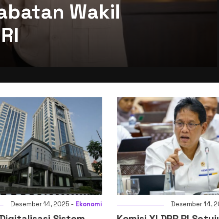
abatan Wakil
RI
Ekonomi
Desember 14, 2025 -
Ekonomi
em
Komisi XI DPR RI Setujui
Pre