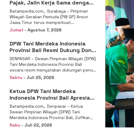
Pajak, Jalin Kerja Sama dengan
DJP se-Jatim
Batampedia.com,. Surabaya – Pimpinan
Wilayah Gerakan Pemuda (PW GP) Ansor
Jawa Timur terus memperkuat
komitmennya dalam membangun
Jumat
- Agustus 7, 2026
kemandirian ekonomi
DPW Tani Merdeka Indonesia
Provinsi Bali Resmi Dukung Don
Muzakir Mengisi Jabatan Wakil
DENPASAR – Dewan Pimpinan Wilayah (DPW)
Menteri Pertanian RI
Tani Merdeka Indonesia Provinsi Bali
secara resmi menyatakan dukungan penuh
kepada Ketua Umum
Sabtu
- Juli 25, 2026
Ketua DPW Tani Merdeka
Indonesia Provinsi Bali Apresiasi
Penunjukan Dr. Sudaryono
Batampedia.com,. Denpasar – Ketua
sebagai Kepala Badan Gizi
Dewan Pimpinan Wilayah (DPW) Tani
Nasional
Merdeka Indonesia Provinsi Bali, Zulfikar
Wijaya, S.E., menyampaikan ucapan
Rabu
- Juli 22, 2026
selamat