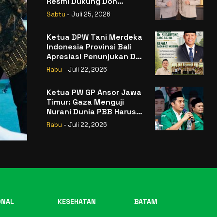
Resmi Dukung Don
Muzakir Mengisi Jabatan
Sabtu
- Juli 25, 2026
Wakil Menteri Pertanian
RI
Ketua DPW Tani Merdeka
Indonesia Provinsi Bali
Apresiasi Penunjukan Dr.
Sudaryono sebagai
Rabu
- Juli 22, 2026
Kepala Badan Gizi
Nasional
Ketua PW GP Ansor Jawa
Timur: Gaza Menguji
Nurani Dunia PBB Harus
Reformasi Total atau
Rabu
- Juli 22, 2026
Kehilangan Legitimasi
ONAL
KESEHATAN
BATAM