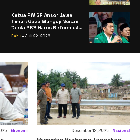
Badan Gizi Nasional
Ketua PW GP Ansor Jawa
Timur: Gaza Menguji Nurani
Dunia PBB Harus Reformasi
Total atau Kehilangan
Rabu
- Juli 22, 2026
Legitimasi
Desember 12, 2025 -
Nasional
Desembe
siden Prabowo Tegaskan
Menkeu: Digitali