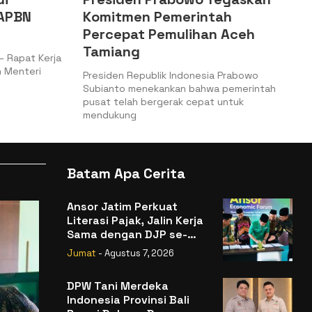
itmen Pemerintah
Kepabeanan Tin
cepat Pemulihan Aceh
Keamanan dan K
iang
Logistik
den Republik Indonesia Prabowo
Jakarta, Batampedia –
nto menekankan bahwa pemerintah
Keuangan (Kemenkeu) me
 telah bergerak cepat untuk
Jenderal Bea dan Cukai
ukung
Batam Apa Cerita
Ansor Jatim Perkuat
Literasi Pajak, Jalin Kerja
Sama dengan DJP se-
Jatim
Jumat
- Agustus 7, 2026
DPW Tani Merdeka
Indonesia Provinsi Bali