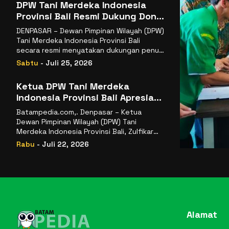
DPW Tani Merdeka Indonesia
Provinsi Bali Resmi Dukung Don
Muzakir Mengisi Jabatan Wakil
DENPASAR – Dewan Pimpinan Wilayah (DPW)
Menteri Pertanian RI
Tani Merdeka Indonesia Provinsi Bali
secara resmi menyatakan dukungan penuh
kepada Ketua Umum
Sabtu
- Juli 25, 2026
Ketua DPW Tani Merdeka
Indonesia Provinsi Bali Apresiasi
Penunjukan Dr. Sudaryono
Batampedia.com,. Denpasar – Ketua
sebagai Kepala Badan Gizi
Dewan Pimpinan Wilayah (DPW) Tani
Nasional
Merdeka Indonesia Provinsi Bali, Zulfikar
Wijaya, S.E., menyampaikan ucapan
Rabu
- Juli 22, 2026
selamat
Alamat