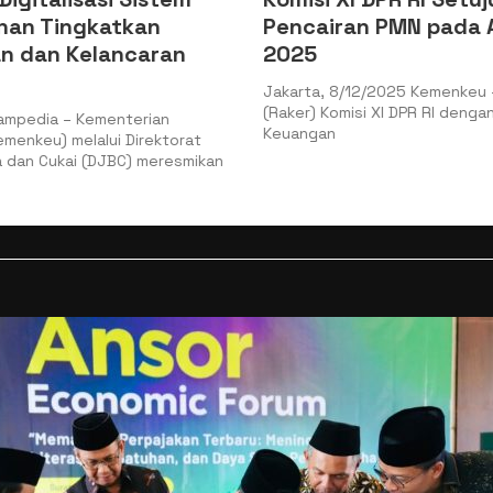
Pencairan PMN pada APBN
Kom
n
2025
Per
Tam
Jakarta, 8/12/2025 Kemenkeu – Rapat Kerja
(Raker) Komisi XI DPR RI dengan Menteri
Presi
Keuangan
orat
Subia
esmikan
pusat
mend