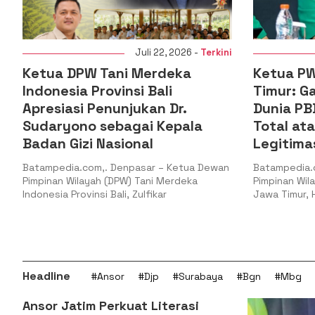
i 22, 2026 -
Terkini
Juli 22, 2026 -
Terkini
erdeka
Ketua PW GP Ansor Jawa
Bali
Timur: Gaza Menguji Nurani
an Dr.
Dunia PBB Harus Reformasi
 Kepala
Total atau Kehilangan
l
Legitimasi
r – Ketua Dewan
Batampedia.com,. Surabaya – Ketua
ni Merdeka
Pimpinan Wilayah Gerakan Pemuda Ansor
ikar
Jawa Timur, H. Musaffa Safril,
Headline
#Ansor
#Djp
#Surabaya
#Bgn
#Mbg
Ansor Jatim Perkuat Literasi