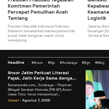
merintah
Kepabeanan Tingkatkan
mulihan Aceh
Keamanan dan Kelancara
Logistik
 Indonesia Prabowo
Jakarta, Batampedia – Kementerian
kan bahwa pemerintah
Keuangan (Kemenkeu) melalui Direkt
rak cepat untuk
Jenderal Bea dan Cukai (DJBC) mer
Headline
#Ansor
#Djp
#Surabaya
#Bgn
#Mbg
Ansor Jatim Perkuat Literasi
Pajak, Jalin Kerja Sama dengan
DJP se-Jatim
Batampedia.com,. Surabaya – Pimpinan
Wilayah Gerakan Pemuda (PW GP) Ansor
Jawa Timur terus memperkuat
komitmennya dalam membangun
Jumat
- Agustus 7, 2026
kemandirian ekonomi