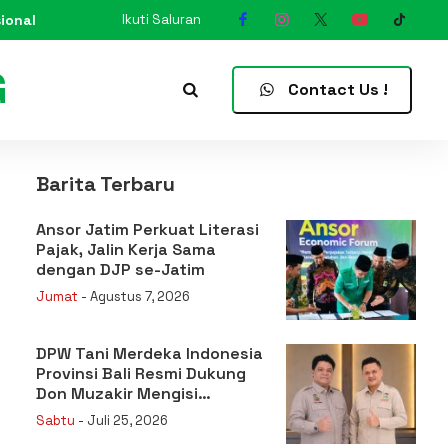
ional
Ikuti Saluran
N
Contact Us !
Barita Terbaru
Ansor Jatim Perkuat Literasi
Pajak, Jalin Kerja Sama
dengan DJP se-Jatim
Jumat
- Agustus 7, 2026
DPW Tani Merdeka Indonesia
Provinsi Bali Resmi Dukung
Don Muzakir Mengisi
Jabatan Wakil Menteri
Sabtu
- Juli 25, 2026
Pertanian RI