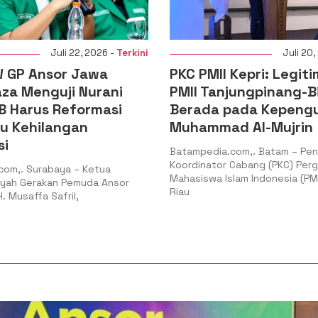
Juli 20, 2026 -
Terkini
PKC PMII Kepri: Legitimasi PC
DPD KNPI 
PMII Tanjungpinang-Bintan
Audiensi 
Berada pada Kepengurusan
DPRD Kepri
Muhammad Al-Mujrin
Membang
Batampedia.com,. Batam – Pengurus
Batampedia.co
Koordinator Cabang (PKC) Pergerakan
Pengurus Daer
Mahasiswa Islam Indonesia (PMII) Kepulauan
Indonesia (DPD
Riau