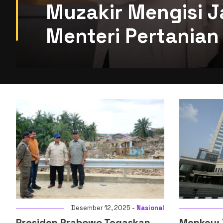
Muzakir Mengisi J
Menteri Pertanian 
sember 12, 2025 -
Nasional
Desember 14, 2025 -
abowo Tegaskan
Menkeu: Digitalisasi Sist