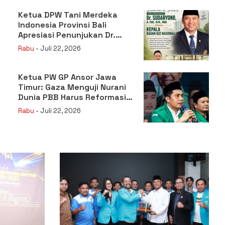
Ketua DPW Tani Merdeka
Indonesia Provinsi Bali
Apresiasi Penunjukan Dr.
Sudaryono sebagai Kepala
Rabu
- Juli 22, 2026
Badan Gizi Nasional
Ketua PW GP Ansor Jawa
Timur: Gaza Menguji Nurani
Dunia PBB Harus Reformasi
Total atau Kehilangan
Rabu
- Juli 22, 2026
Legitimasi