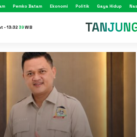
tam
Pemko Batam
Ekonomi
Politik
Gaya Hidup
Nas
KARIMU
at
-
13
:
32
41
WIB