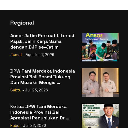
Regional
Ansor Jatim Perkuat Literasi
Pajak, Jalin Kerja Sama
dengan DJP se-Jatim
Jumat
- Agustus 7, 2026
DPW Tani Merdeka Indonesia
Provinsi Bali Resmi Dukung
Don Muzakir Mengisi
Jabatan Wakil Menteri
Sabtu
- Juli 25, 2026
Pertanian RI
Ketua DPW Tani Merdeka
Indonesia Provinsi Bali
Apresiasi Penunjukan Dr.
Sudaryono sebagai Kepala
Rabu
- Juli 22, 2026