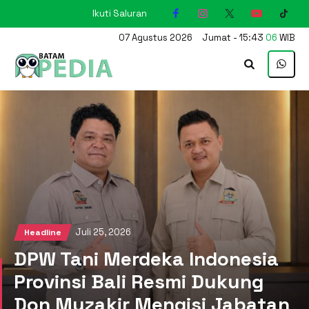
Ikuti Saluran
KARIMUN
07
Agustus
2026
Jumat
-
15
:
43
07
WIB
Juli 25, 2026
Headline
DPW Tani Merdeka Indonesia
Provinsi Bali Resmi Dukung
Don Muzakir Mengisi Jabatan