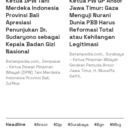
Ketua DPW Tani
Ketua PW GP Ansor
Merdeka Indonesia
Jawa Timur: Gaza
Provinsi Bali
Menguji Nurani
Apresiasi
Dunia PBB Harus
Penunjukan Dr.
Reformasi Total
Sudaryono sebagai
atau Kehilangan
Kepala Badan Gizi
Legitimasi
Nasional
Batampedia.com,. Surabaya
– Ketua Pimpinan Wilayah
Batampedia.com,. Denpasar
Gerakan Pemuda Ansor
– Ketua Dewan Pimpinan
Jawa Timur, H. Musaffa
Wilayah (DPW) Tani Merdeka
Safril,
Indonesia Provinsi Bali,
Zulfikar
Headline
#Ansor
#Djp
#Surabaya
#Bgn
#Mbg