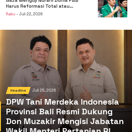
Gaza Menguji Nurani Dunia PBB
Harus Reformasi Total atau
Kehilangan Legitimasi
Rabu
- Juli 22, 2026
Juli 25, 2026
Headline
DPW Tani Merdeka Indonesia
Provinsi Bali Resmi Dukung
Don Muzakir Mengisi Jabatan
Wakil Menteri Pertanian RI