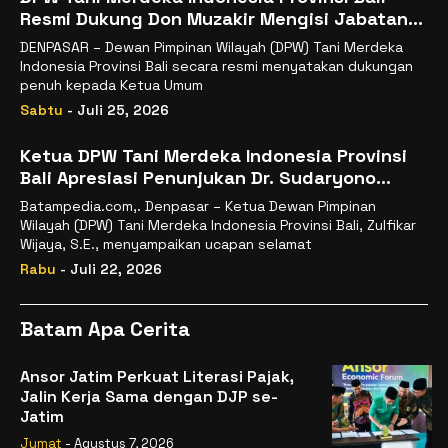
Resmi Dukung Don Muzakir Mengisi Jabatan
Wakil Menteri Pertanian RI
DENPASAR – Dewan Pimpinan Wilayah (DPW) Tani Merdeka
Indonesia Provinsi Bali secara resmi menyatakan dukungan
penuh kepada Ketua Umum
Sabtu
- Juli 25, 2026
Ketua DPW Tani Merdeka Indonesia Provinsi
Bali Apresiasi Penunjukan Dr. Sudaryono
sebagai Kepala Badan Gizi Nasional
Batampedia.com,. Denpasar – Ketua Dewan Pimpinan
Wilayah (DPW) Tani Merdeka Indonesia Provinsi Bali, Zulfikar
Wijaya, S.E., menyampaikan ucapan selamat
Rabu
- Juli 22, 2026
Batam Apa Cerita
Ansor Jatim Perkuat Literasi Pajak,
Jalin Kerja Sama dengan DJP se-
Jatim
Jumat
- Agustus 7, 2026