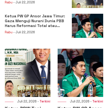
sebagai Kepala Badan Gizi
Rabu
- Juli 22, 2026
Nasional
Ketua PW GP Ansor Jawa Timur:
Gaza Menguji Nurani Dunia PBB
Harus Reformasi Total atau
Kehilangan Legitimasi
Rabu
- Juli 22, 2026
Juli 22, 2026 -
Terkini
Juli 22, 2026 -
Terkini