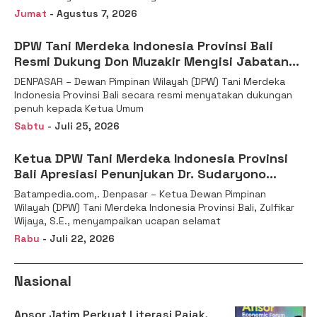
Jumat
- Agustus 7, 2026
DPW Tani Merdeka Indonesia Provinsi Bali
Resmi Dukung Don Muzakir Mengisi Jabatan
Wakil Menteri Pertanian RI
DENPASAR – Dewan Pimpinan Wilayah (DPW) Tani Merdeka
Indonesia Provinsi Bali secara resmi menyatakan dukungan
penuh kepada Ketua Umum
Sabtu
- Juli 25, 2026
Ketua DPW Tani Merdeka Indonesia Provinsi
Bali Apresiasi Penunjukan Dr. Sudaryono
sebagai Kepala Badan Gizi Nasional
Batampedia.com,. Denpasar – Ketua Dewan Pimpinan
Wilayah (DPW) Tani Merdeka Indonesia Provinsi Bali, Zulfikar
Wijaya, S.E., menyampaikan ucapan selamat
Rabu
- Juli 22, 2026
Nasional
Ansor Jatim Perkuat Literasi Pajak,