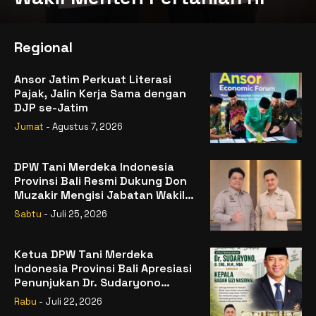
Regional
Ansor Jatim Perkuat Literasi
Pajak, Jalin Kerja Sama dengan
DJP se-Jatim
Jumat
- Agustus 7, 2026
DPW Tani Merdeka Indonesia
Provinsi Bali Resmi Dukung Don
Muzakir Mengisi Jabatan Wakil
Menteri Pertanian RI
Sabtu
- Juli 25, 2026
Ketua DPW Tani Merdeka
Indonesia Provinsi Bali Apresiasi
Penunjukan Dr. Sudaryono
sebagai Kepala Badan Gizi
Rabu
- Juli 22, 2026
Nasional