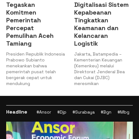
Tegaskan
Digitalisasi Sistem
Komitmen
Kepabeanan
Pemerintah
Tingkatkan
Percepat
Keamanan dan
Pemulihan Aceh
Kelancaran
Tamiang
Logistik
Presiden Republik Indonesia
Jakarta, Batampedia –
Prabowo Subianto
Kementerian Keuangan
menekankan bahwa
(Kemenkeu) melalui
pemerintah pusat telah
Direktorat Jenderal Bea
bergerak cepat untuk
dan Cukai (DJBC)
mendukung
meresmikan
Headline
#Ansor
#Djp
#Surabaya
#Bgn
#Mbg