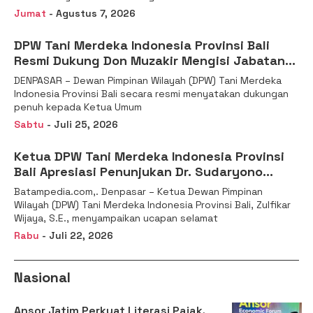
Jumat
- Agustus 7, 2026
DPW Tani Merdeka Indonesia Provinsi Bali
Resmi Dukung Don Muzakir Mengisi Jabatan
Wakil Menteri Pertanian RI
DENPASAR – Dewan Pimpinan Wilayah (DPW) Tani Merdeka
Indonesia Provinsi Bali secara resmi menyatakan dukungan
penuh kepada Ketua Umum
Sabtu
- Juli 25, 2026
Ketua DPW Tani Merdeka Indonesia Provinsi
Bali Apresiasi Penunjukan Dr. Sudaryono
sebagai Kepala Badan Gizi Nasional
Batampedia.com,. Denpasar – Ketua Dewan Pimpinan
Wilayah (DPW) Tani Merdeka Indonesia Provinsi Bali, Zulfikar
Wijaya, S.E., menyampaikan ucapan selamat
Rabu
- Juli 22, 2026
Nasional
Ansor Jatim Perkuat Literasi Pajak,