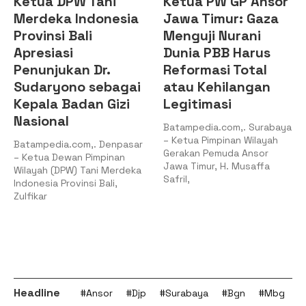
Ketua DPW Tani
Ketua PW GP Ansor
Merdeka Indonesia
Jawa Timur: Gaza
Provinsi Bali
Menguji Nurani
Apresiasi
Dunia PBB Harus
Penunjukan Dr.
Reformasi Total
Sudaryono sebagai
atau Kehilangan
Kepala Badan Gizi
Legitimasi
Nasional
Batampedia.com,. Surabaya
– Ketua Pimpinan Wilayah
Batampedia.com,. Denpasar
Gerakan Pemuda Ansor
– Ketua Dewan Pimpinan
Jawa Timur, H. Musaffa
Wilayah (DPW) Tani Merdeka
Safril,
Indonesia Provinsi Bali,
Zulfikar
Headline
#Ansor
#Djp
#Surabaya
#Bgn
#Mbg