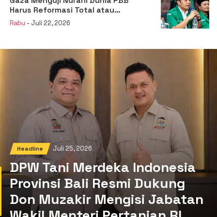
Gaza Menguji Nurani Dunia PBB
Harus Reformasi Total atau
Kehilangan Legitimasi
Rabu
- Juli 22, 2026
Juli 25, 2026
Headline
DPW Tani Merdeka Indonesia
Provinsi Bali Resmi Dukung
Don Muzakir Mengisi Jabatan
Wakil Menteri Pertanian RI