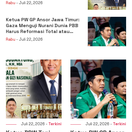
sebagai Kepala Badan Gizi
Rabu
- Juli 22, 2026
Nasional
Ketua PW GP Ansor Jawa Timur:
Gaza Menguji Nurani Dunia PBB
Harus Reformasi Total atau
Kehilangan Legitimasi
Rabu
- Juli 22, 2026
Juli 22, 2026 -
Terkini
Juli 22, 2026 -
Terkini