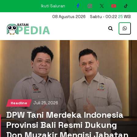
Ikuti Saluran
KARIMUN
08
Agustus
2026
Sabtu
-
00
:
22
26
WIB
Juli 25, 2026
Headline
DPW Tani Merdeka Indonesia
Provinsi Bali Resmi Dukung
Don Muzakir Mengisi Jabatan