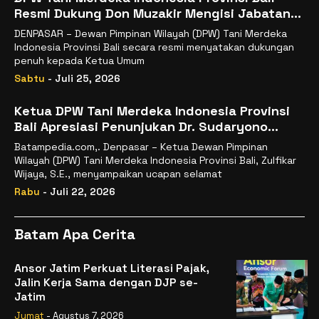
Resmi Dukung Don Muzakir Mengisi Jabatan
Wakil Menteri Pertanian RI
DENPASAR – Dewan Pimpinan Wilayah (DPW) Tani Merdeka
Indonesia Provinsi Bali secara resmi menyatakan dukungan
penuh kepada Ketua Umum
Sabtu
- Juli 25, 2026
Ketua DPW Tani Merdeka Indonesia Provinsi
Bali Apresiasi Penunjukan Dr. Sudaryono
sebagai Kepala Badan Gizi Nasional
Batampedia.com,. Denpasar – Ketua Dewan Pimpinan
Wilayah (DPW) Tani Merdeka Indonesia Provinsi Bali, Zulfikar
Wijaya, S.E., menyampaikan ucapan selamat
Rabu
- Juli 22, 2026
Batam Apa Cerita
Ansor Jatim Perkuat Literasi Pajak,
Jalin Kerja Sama dengan DJP se-
Jatim
Jumat
- Agustus 7, 2026