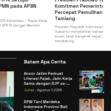
 APBN
Komitmen Pemerintah
Percepat Pemulihan Aceh
Tamiang
– Rapat Kerja
n Menteri
Presiden Republik Indonesia Prabowo
Subianto menekankan bahwa pemerintah
pusat telah bergerak cepat untuk
mendukung
Batam Apa Cerita
Ansor Jatim Perkuat
Literasi Pajak, Jalin Kerja
Sama dengan DJP se-
Jatim
Jumat
- Agustus 7, 2026
DPW Tani Merdeka
Indonesia Provinsi Bali