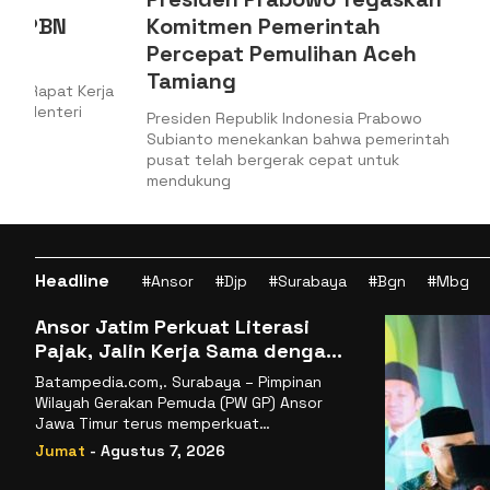
Komitmen Pemerintah
Kepabea
Percepat Pemulihan Aceh
Keamana
Tamiang
Logistik
a
Presiden Republik Indonesia Prabowo
Jakarta, Bat
Subianto menekankan bahwa pemerintah
Keuangan (Ke
pusat telah bergerak cepat untuk
Jenderal Bea
mendukung
Headline
#Ansor
#Djp
#Surabaya
#Bgn
#Mbg
Ansor Jatim Perkuat Literasi
Pajak, Jalin Kerja Sama dengan
DJP se-Jatim
Batampedia.com,. Surabaya – Pimpinan
Wilayah Gerakan Pemuda (PW GP) Ansor
Jawa Timur terus memperkuat
komitmennya dalam membangun
Jumat
- Agustus 7, 2026
kemandirian ekonomi