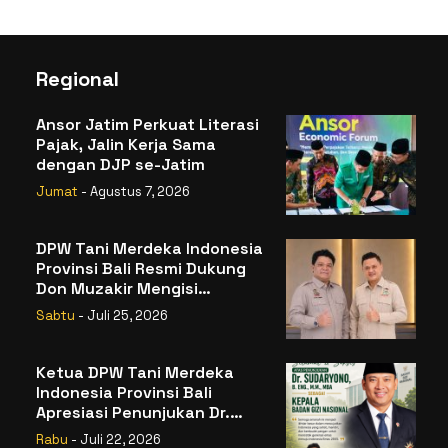
Regional
Ansor Jatim Perkuat Literasi
Pajak, Jalin Kerja Sama
dengan DJP se-Jatim
Jumat
- Agustus 7, 2026
DPW Tani Merdeka Indonesia
Provinsi Bali Resmi Dukung
Don Muzakir Mengisi
Jabatan Wakil Menteri
Sabtu
- Juli 25, 2026
Pertanian RI
Ketua DPW Tani Merdeka
Indonesia Provinsi Bali
Apresiasi Penunjukan Dr.
Sudaryono sebagai Kepala
Rabu
- Juli 22, 2026