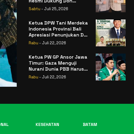
Resmi Dukung Don
Muzakir Mengisi Jabatan
Sabtu
- Juli 25, 2026
Wakil Menteri Pertanian
RI
Ketua DPW Tani Merdeka
Indonesia Provinsi Bali
Apresiasi Penunjukan Dr.
Sudaryono sebagai
Rabu
- Juli 22, 2026
Kepala Badan Gizi
Nasional
Ketua PW GP Ansor Jawa
Timur: Gaza Menguji
Nurani Dunia PBB Harus
Reformasi Total atau
Rabu
- Juli 22, 2026
Kehilangan Legitimasi
ONAL
KESEHATAN
BATAM