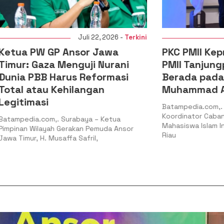
Juli 22, 2026 -
Terkini
Juli 20,
 GP Ansor Jawa
PKC PMII Kepri: Legiti
aza Menguji Nurani
PMII Tanjungpinang-B
B Harus Reformasi
Berada pada Kepeng
au Kehilangan
Muhammad Al-Mujrin
si
Batampedia.com,. Batam – Pe
Koordinator Cabang (PKC) Per
com,. Surabaya – Ketua
Mahasiswa Islam Indonesia (PM
ayah Gerakan Pemuda Ansor
Riau
. Musaffa Safril,