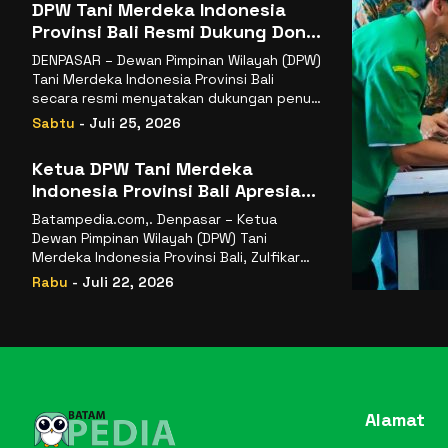
DPW Tani Merdeka Indonesia
Provinsi Bali Resmi Dukung Don
Muzakir Mengisi Jabatan Wakil
DENPASAR – Dewan Pimpinan Wilayah (DPW)
Menteri Pertanian RI
Tani Merdeka Indonesia Provinsi Bali
secara resmi menyatakan dukungan penuh
kepada Ketua Umum
Sabtu
- Juli 25, 2026
Ketua DPW Tani Merdeka
Indonesia Provinsi Bali Apresiasi
Penunjukan Dr. Sudaryono
Batampedia.com,. Denpasar – Ketua
sebagai Kepala Badan Gizi
Dewan Pimpinan Wilayah (DPW) Tani
Nasional
Merdeka Indonesia Provinsi Bali, Zulfikar
Wijaya, S.E., menyampaikan ucapan
Rabu
- Juli 22, 2026
selamat
Alamat