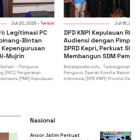
 2026 -
Terkini
Juli 16, 2026 -
Terkini
masi PC
DPD KNPI Kepulauan Riau
intan
Audiensi dengan Pimpinan
urusan
DPRD Kepri, Perkuat Sinergi
Membangun SDM Pemuda
ngurus
Batampedia.com,. Tanjungpinang – Dewan
gerakan
Pengurus Daerah Komite Nasional Pemuda
II) Kepulauan
Indonesia (DPD KNPI) Provinsi Kepulauan
Nasional
Ansor Jatim Perkuat