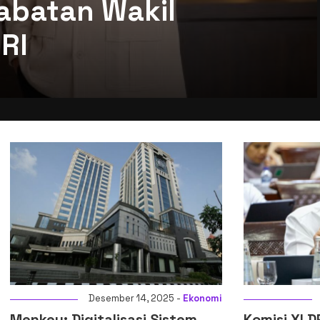
abatan Wakil
RI
Desember 14, 2025 -
Ekonomi
Desember 14, 2
igitalisasi Sistem
Komisi XI DPR RI Setuj