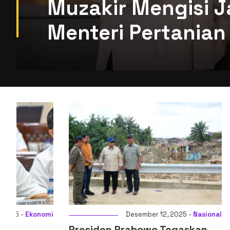
Muzakir Mengisi J
Menteri Pertanian 
i
Desember 12, 2025 -
Nasional
Presiden Prabowo Tegaskan
Menkeu: D