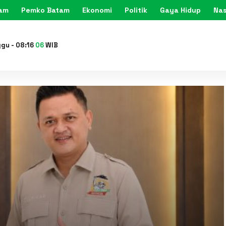
tam
Pemko Batam
Ekonomi
Politik
Gaya Hidup
Nas
KARIMU
ggu
-
08
:
16
08
WIB