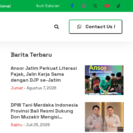
ional
Ikuti Saluran
N
Contact Us !
Barita Terbaru
Ansor Jatim Perkuat Literasi
Pajak, Jalin Kerja Sama
dengan DJP se-Jatim
Jumat
- Agustus 7, 2026
DPW Tani Merdeka Indonesia
Provinsi Bali Resmi Dukung
Don Muzakir Mengisi
Jabatan Wakil Menteri
Sabtu
- Juli 25, 2026
Pertanian RI