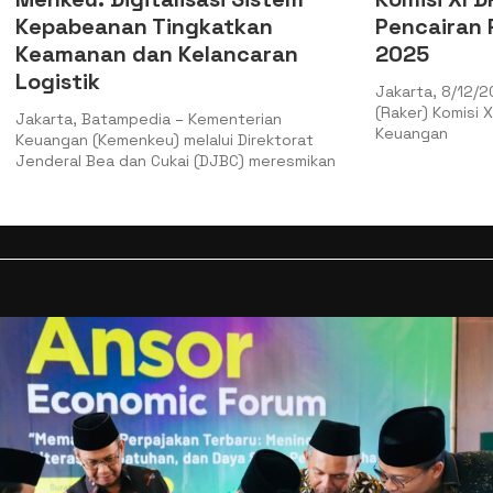
nan Tingkatkan
Pencairan PMN pada
n dan Kelancaran
2025
Jakarta, 8/12/2025 Kemenkeu 
(Raker) Komisi XI DPR RI denga
ampedia – Kementerian
Keuangan
menkeu) melalui Direktorat
 dan Cukai (DJBC) meresmikan