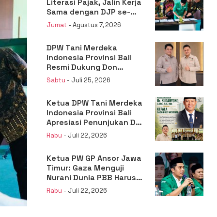
Literasi Pajak, Jalin Kerja
Sama dengan DJP se-
Jatim
Jumat
- Agustus 7, 2026
DPW Tani Merdeka
Indonesia Provinsi Bali
Resmi Dukung Don
Muzakir Mengisi Jabatan
Sabtu
- Juli 25, 2026
Wakil Menteri Pertanian
RI
Ketua DPW Tani Merdeka
Indonesia Provinsi Bali
Apresiasi Penunjukan Dr.
Sudaryono sebagai
Rabu
- Juli 22, 2026
Kepala Badan Gizi
Nasional
Ketua PW GP Ansor Jawa
Timur: Gaza Menguji
Nurani Dunia PBB Harus
Reformasi Total atau
Rabu
- Juli 22, 2026
Kehilangan Legitimasi