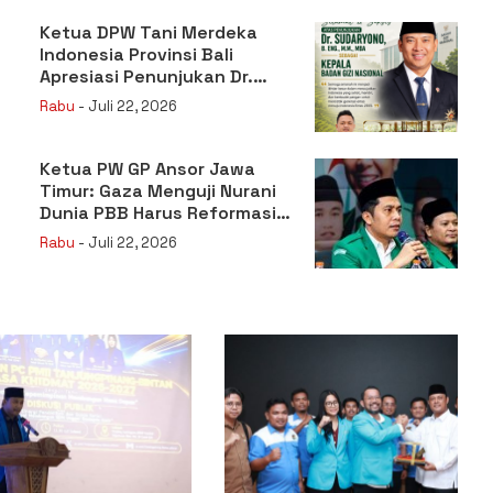
Ketua DPW Tani Merdeka
Indonesia Provinsi Bali
Apresiasi Penunjukan Dr.
Sudaryono sebagai Kepala
Rabu
- Juli 22, 2026
Badan Gizi Nasional
Ketua PW GP Ansor Jawa
Timur: Gaza Menguji Nurani
Dunia PBB Harus Reformasi
Total atau Kehilangan
Rabu
- Juli 22, 2026
Legitimasi