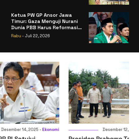
Badan Gizi Nasional
Ketua PW GP Ansor Jawa
Timur: Gaza Menguji Nurani
Dunia PBB Harus Reformasi
Total atau Kehilangan
Rabu
- Juli 22, 2026
Legitimasi
025 -
Ekonomi
Desember 12, 2025 -
Nasional
ui
Presiden Prabowo Tegaskan