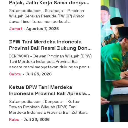
Pajak, Jalin Kerja Sama dengan
DJP se-Jatim
Batampedia.com,. Surabaya – Pimpinan
Wilayah Gerakan Pemuda (PW GP) Ansor
Jawa Timur terus memperkuat
komitmennya dalam membangun
Jumat
- Agustus 7, 2026
kemandirian ekonomi
DPW Tani Merdeka Indonesia
Provinsi Bali Resmi Dukung Don
Muzakir Mengisi Jabatan Wakil
DENPASAR – Dewan Pimpinan Wilayah (DPW)
Menteri Pertanian RI
Tani Merdeka Indonesia Provinsi Bali
secara resmi menyatakan dukungan penuh
kepada Ketua Umum
Sabtu
- Juli 25, 2026
Ketua DPW Tani Merdeka
Indonesia Provinsi Bali Apresiasi
Penunjukan Dr. Sudaryono
Batampedia.com,. Denpasar – Ketua
sebagai Kepala Badan Gizi
Dewan Pimpinan Wilayah (DPW) Tani
Nasional
Merdeka Indonesia Provinsi Bali, Zulfikar
Wijaya, S.E., menyampaikan ucapan
Rabu
- Juli 22, 2026
selamat