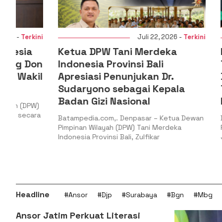
i
Juli 22, 2026 -
Terkini
Ketua DPW Tani Merdeka
Ketua PW
n
Indonesia Provinsi Bali
Timur: G
l
Apresiasi Penunjukan Dr.
Dunia PB
Sudaryono sebagai Kepala
Total at
Badan Gizi Nasional
Legitima
Batampedia.com,. Denpasar – Ketua Dewan
Batampedia.
Pimpinan Wilayah (DPW) Tani Merdeka
Pimpinan Wil
Indonesia Provinsi Bali, Zulfikar
Jawa Timur, H
Headline
#Ansor
#Djp
#Surabaya
#Bgn
#Mbg
Ansor Jatim Perkuat Literasi