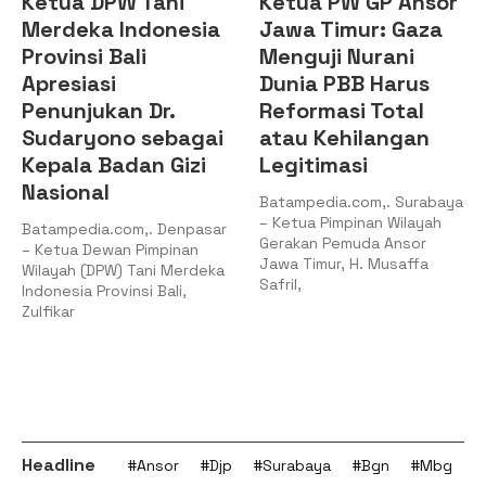
Ketua DPW Tani
Ketua PW GP Ansor
Merdeka Indonesia
Jawa Timur: Gaza
Provinsi Bali
Menguji Nurani
Apresiasi
Dunia PBB Harus
Penunjukan Dr.
Reformasi Total
Sudaryono sebagai
atau Kehilangan
Kepala Badan Gizi
Legitimasi
Nasional
Batampedia.com,. Surabaya
– Ketua Pimpinan Wilayah
Batampedia.com,. Denpasar
Gerakan Pemuda Ansor
– Ketua Dewan Pimpinan
Jawa Timur, H. Musaffa
Wilayah (DPW) Tani Merdeka
Safril,
Indonesia Provinsi Bali,
Zulfikar
Headline
#Ansor
#Djp
#Surabaya
#Bgn
#Mbg