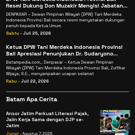
Resmi Dukung Don Muzakir Mengisi Jabatan
Wakil Menteri Pertanian RI
DENPASAR – Dewan Pimpinan Wilayah (DPW) Tani Merdeka
Indonesia Provinsi Bali secara resmi menyatakan dukungan
penuh kepada Ketua Umum
Sabtu
- Juli 25, 2026
Ketua DPW Tani Merdeka Indonesia Provinsi
Bali Apresiasi Penunjukan Dr. Sudaryono
sebagai Kepala Badan Gizi Nasional
Batampedia.com,. Denpasar – Ketua Dewan Pimpinan
Wilayah (DPW) Tani Merdeka Indonesia Provinsi Bali, Zulfikar
Wijaya, S.E., menyampaikan ucapan selamat
Rabu
- Juli 22, 2026
Batam Apa Cerita
Ansor Jatim Perkuat Literasi Pajak,
Jalin Kerja Sama dengan DJP se-
Jatim
Jumat
- Agustus 7, 2026