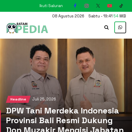
Ikuti Saluran
KARIMUN
08
Agustus
2026
Sabtu
-
19
:
41
55
WIB
Juli 25, 2026
Headline
DPW Tani Merdeka Indonesia
Provinsi Bali Resmi Dukung
Don Muzakir Mengisi Jabatan