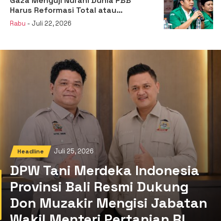
Gaza Menguji Nurani Dunia PBB
Harus Reformasi Total atau
Kehilangan Legitimasi
Rabu
- Juli 22, 2026
Juli 25, 2026
Headline
DPW Tani Merdeka Indonesia
Provinsi Bali Resmi Dukung
Don Muzakir Mengisi Jabatan
Wakil Menteri Pertanian RI