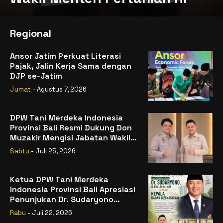
Regional
Ansor Jatim Perkuat Literasi
Pajak, Jalin Kerja Sama dengan
DJP se-Jatim
Jumat
- Agustus 7, 2026
DPW Tani Merdeka Indonesia
Provinsi Bali Resmi Dukung Don
Muzakir Mengisi Jabatan Wakil
Menteri Pertanian RI
Sabtu
- Juli 25, 2026
Ketua DPW Tani Merdeka
Indonesia Provinsi Bali Apresiasi
Penunjukan Dr. Sudaryono
sebagai Kepala Badan Gizi
Rabu
- Juli 22, 2026
Nasional