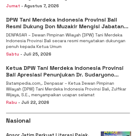
Jumat
- Agustus 7, 2026
DPW Tani Merdeka Indonesia Provinsi Bali
Resmi Dukung Don Muzakir Mengisi Jabatan
Wakil Menteri Pertanian RI
DENPASAR – Dewan Pimpinan Wilayah (DPW) Tani Merdeka
Indonesia Provinsi Bali secara resmi menyatakan dukungan
penuh kepada Ketua Umum
Sabtu
- Juli 25, 2026
Ketua DPW Tani Merdeka Indonesia Provinsi
Bali Apresiasi Penunjukan Dr. Sudaryono
sebagai Kepala Badan Gizi Nasional
Batampedia.com,. Denpasar – Ketua Dewan Pimpinan
Wilayah (DPW) Tani Merdeka Indonesia Provinsi Bali, Zulfikar
Wijaya, S.E., menyampaikan ucapan selamat
Rabu
- Juli 22, 2026
Nasional
Ansor Jatim Perkuat Literasi Pajak,