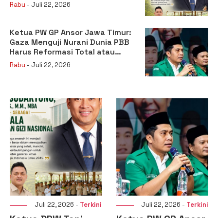
sebagai Kepala Badan Gizi
Rabu
- Juli 22, 2026
Nasional
Ketua PW GP Ansor Jawa Timur:
Gaza Menguji Nurani Dunia PBB
Harus Reformasi Total atau
Kehilangan Legitimasi
Rabu
- Juli 22, 2026
Juli 22, 2026 -
Terkini
Juli 22, 2026 -
Terkini