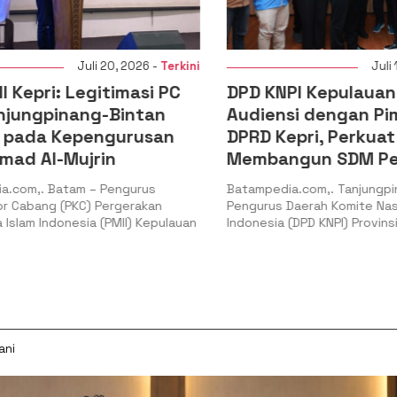
Juli 20, 2026 -
Terkini
Juli 16
Kepri: Legitimasi PC
DPD KNPI Kepulauan R
jungpinang-Bintan
Audiensi dengan Pim
pada Kepengurusan
DPRD Kepri, Perkuat S
d Al-Mujrin
Membangun SDM Pe
com,. Batam – Pengurus
Batampedia.com,. Tanjungpina
Cabang (PKC) Pergerakan
Pengurus Daerah Komite Nasio
lam Indonesia (PMII) Kepulauan
Indonesia (DPD KNPI) Provinsi 
ani