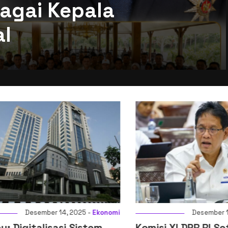
agai Kepala
al
Desember 14, 2025 -
Ekonomi
Desember 14, 2
igitalisasi Sistem
Komisi XI DPR RI Setuj