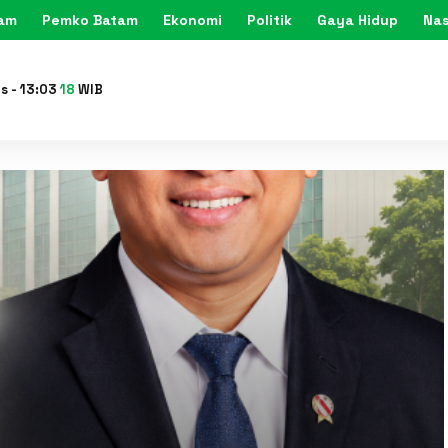
tam
Pemko Batam
Ekonomi
Politik
Gaya Hidup
Nas
KARIMU
is
-
13
:
03
20
WIB