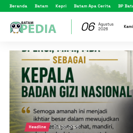
Beranda
Batam
Kepri
Batam Apa Cerita
BP Ba
06
Agustus
Kam
2026
Juli 22, 2026
Headline