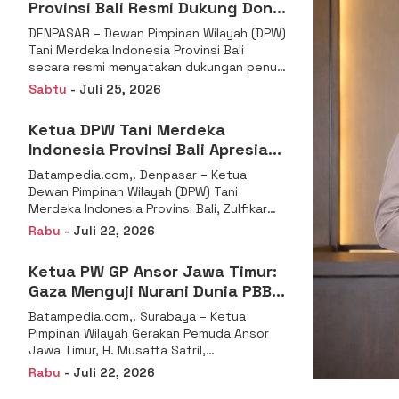
Provinsi Bali Resmi Dukung Don
Muzakir Mengisi Jabatan Wakil
DENPASAR – Dewan Pimpinan Wilayah (DPW)
Menteri Pertanian RI
Tani Merdeka Indonesia Provinsi Bali
secara resmi menyatakan dukungan penuh
kepada Ketua Umum
Sabtu
- Juli 25, 2026
Ketua DPW Tani Merdeka
Indonesia Provinsi Bali Apresiasi
Penunjukan Dr. Sudaryono
Batampedia.com,. Denpasar – Ketua
sebagai Kepala Badan Gizi
Dewan Pimpinan Wilayah (DPW) Tani
Nasional
Merdeka Indonesia Provinsi Bali, Zulfikar
Wijaya, S.E., menyampaikan ucapan
Rabu
- Juli 22, 2026
selamat
Ketua PW GP Ansor Jawa Timur:
Gaza Menguji Nurani Dunia PBB
Harus Reformasi Total atau
Batampedia.com,. Surabaya – Ketua
Kehilangan Legitimasi
Pimpinan Wilayah Gerakan Pemuda Ansor
Jawa Timur, H. Musaffa Safril,
menyampaikan keprihatinan mendalam
Rabu
- Juli 22, 2026
atas krisis