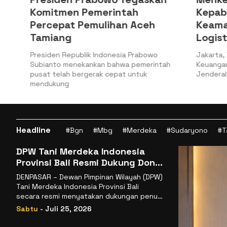
Komitmen Pemerintah
Kepabea
Percepat Pemulihan Aceh
Keamana
Tamiang
Logistik
a
Presiden Republik Indonesia Prabowo
Jakarta, Bat
Subianto menekankan bahwa pemerintah
Keuangan (Ke
pusat telah bergerak cepat untuk
Jenderal Bea
mendukung
Headline
#Bgn
#Mbg
#Merdeka
#Sudaryono
#T
DPW Tani Merdeka Indonesia
Provinsi Bali Resmi Dukung Don
Muzakir Mengisi Jabatan Wakil
DENPASAR – Dewan Pimpinan Wilayah (DPW)
Menteri Pertanian RI
Tani Merdeka Indonesia Provinsi Bali
secara resmi menyatakan dukungan penuh
kepada Ketua Umum
Sabtu
- Juli 25, 2026