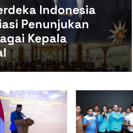
erdeka Indonesia
siasi Penunjukan
agai Kepala
al