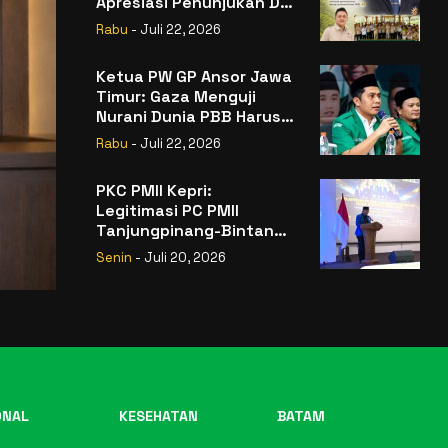
Apresiasi Penunjukan Dr.
Sudaryono sebagai
Rabu
- Juli 22, 2026
Kepala Badan Gizi
Nasional
Ketua PW GP Ansor Jawa
Timur: Gaza Menguji
Nurani Dunia PBB Harus
Reformasi Total atau
Rabu
- Juli 22, 2026
Kehilangan Legitimasi
PKC PMII Kepri:
Legitimasi PC PMII
Tanjungpinang-Bintan
Berada pada
Senin
- Juli 20, 2026
Kepengurusan
Muhammad Al-Mujrin
ONAL
KESEHATAN
BATAM