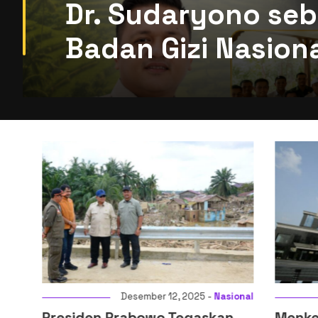
Dr. Sudaryono seb
Badan Gizi Nasion
i
Desember 12, 2025 -
Nasional
Presiden Prabowo Tegaskan
Menkeu: D