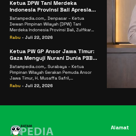
Ketua DPW Tani Merdeka
Indonesia Provinsi Bali Apresiasi
Penunjukan Dr. Sudaryono
Batampedia.com,. Denpasar – Ketua
sebagai Kepala Badan Gizi
Dewan Pimpinan Wilayah (DPW) Tani
Nasional
Merdeka Indonesia Provinsi Bali, Zulfikar
Wijaya, S.E., menyampaikan ucapan
Rabu
- Juli 22, 2026
selamat
Ketua PW GP Ansor Jawa Timur:
Gaza Menguji Nurani Dunia PBB
Harus Reformasi Total atau
Batampedia.com,. Surabaya – Ketua
Kehilangan Legitimasi
Pimpinan Wilayah Gerakan Pemuda Ansor
Jawa Timur, H. Musaffa Safril,
menyampaikan keprihatinan mendalam
Rabu
- Juli 22, 2026
atas krisis
Alamat