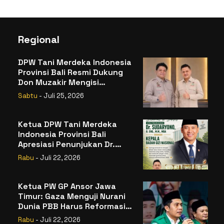
Regional
DPW Tani Merdeka Indonesia
Provinsi Bali Resmi Dukung
Don Muzakir Mengisi
Jabatan Wakil Menteri
Sabtu
- Juli 25, 2026
Pertanian RI
Ketua DPW Tani Merdeka
Indonesia Provinsi Bali
Apresiasi Penunjukan Dr.
Sudaryono sebagai Kepala
Rabu
- Juli 22, 2026
Badan Gizi Nasional
Ketua PW GP Ansor Jawa
Timur: Gaza Menguji Nurani
Dunia PBB Harus Reformasi
Total atau Kehilangan
Rabu
- Juli 22, 2026