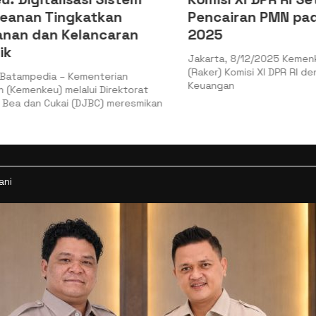
nan Tingkatkan
Pencairan PMN pada
n dan Kelancaran
2025
Jakarta, 8/12/2025 Kemenkeu 
(Raker) Komisi XI DPR RI denga
ampedia – Kementerian
Keuangan
menkeu) melalui Direktorat
 dan Cukai (DJBC) meresmikan
ani