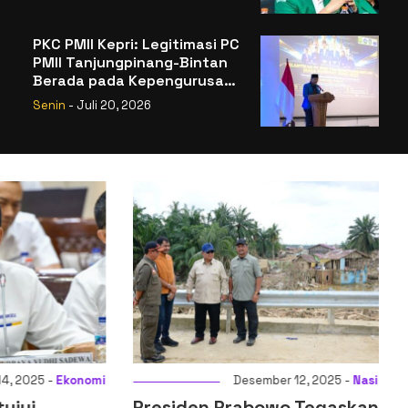
Legitimasi
PKC PMII Kepri: Legitimasi PC
PMII Tanjungpinang-Bintan
Berada pada Kepengurusan
Muhammad Al-Mujrin
Senin
- Juli 20, 2026
025 -
Ekonomi
Desember 12, 2025 -
Nasional
ui
Presiden Prabowo Tegaskan