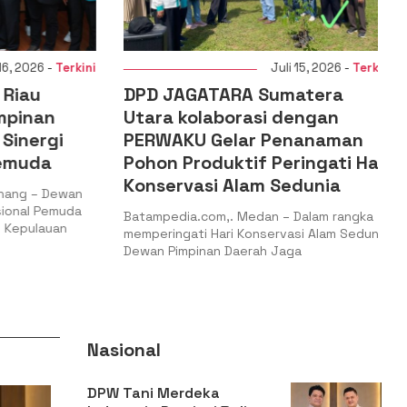
, 2026 -
Terkini
Juli 15, 2026 -
Terkini
iau
DPD JAGATARA Sumatera
pinan
Utara kolaborasi dengan
inergi
PERWAKU Gelar Penanaman
muda
Pohon Produktif Peringati Hari
Konservasi Alam Sedunia
ng – Dewan
nal Pemuda
Batampedia.com,. Medan – Dalam rangka
Kepulauan
memperingati Hari Konservasi Alam Sedunia,
Dewan Pimpinan Daerah Jaga
Nasional
DPW Tani Merdeka