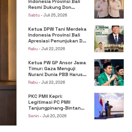
Indonesia Provinsi Bali
Resmi Dukung Don
Muzakir Mengisi Jabatan
Sabtu
- Juli 25, 2026
Wakil Menteri Pertanian
RI
Ketua DPW Tani Merdeka
Indonesia Provinsi Bali
Apresiasi Penunjukan Dr.
Sudaryono sebagai
Rabu
- Juli 22, 2026
Kepala Badan Gizi
Nasional
Ketua PW GP Ansor Jawa
Timur: Gaza Menguji
Nurani Dunia PBB Harus
Reformasi Total atau
Rabu
- Juli 22, 2026
Kehilangan Legitimasi
PKC PMII Kepri:
Legitimasi PC PMII
Tanjungpinang-Bintan
Berada pada
Senin
- Juli 20, 2026
Kepengurusan
Muhammad Al-Mujrin