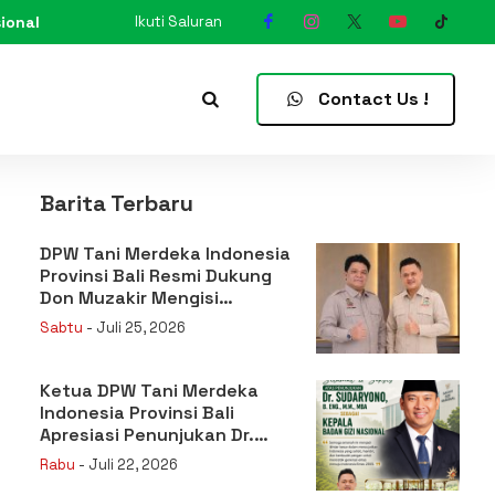
ional
Ikuti Saluran
N
Contact Us !
Barita Terbaru
DPW Tani Merdeka Indonesia
Provinsi Bali Resmi Dukung
Don Muzakir Mengisi
Jabatan Wakil Menteri
Sabtu
- Juli 25, 2026
Pertanian RI
Ketua DPW Tani Merdeka
Indonesia Provinsi Bali
Apresiasi Penunjukan Dr.
Sudaryono sebagai Kepala
Rabu
- Juli 22, 2026
Badan Gizi Nasional