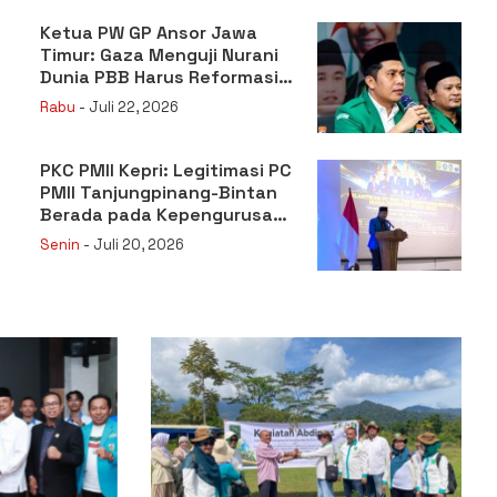
Ketua PW GP Ansor Jawa
Timur: Gaza Menguji Nurani
Dunia PBB Harus Reformasi
Total atau Kehilangan
Rabu
- Juli 22, 2026
Legitimasi
PKC PMII Kepri: Legitimasi PC
PMII Tanjungpinang-Bintan
Berada pada Kepengurusan
Muhammad Al-Mujrin
Senin
- Juli 20, 2026