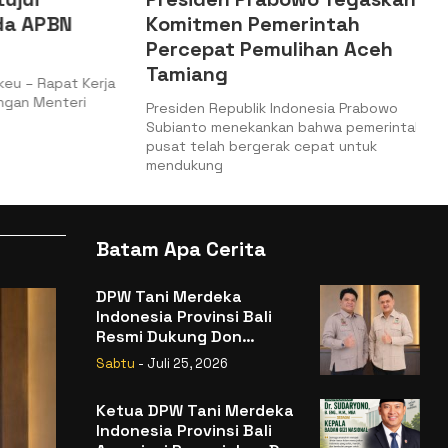
 APBN
Komitmen Pemerintah
Percepat Pemulihan Aceh
Tamiang
– Rapat Kerja
n Menteri
Presiden Republik Indonesia Prabowo
Subianto menekankan bahwa pemerintah
pusat telah bergerak cepat untuk
mendukung
Batam Apa Cerita
DPW Tani Merdeka
Indonesia Provinsi Bali
Resmi Dukung Don
Muzakir Mengisi Jabatan
Sabtu
- Juli 25, 2026
Wakil Menteri Pertanian
RI
Ketua DPW Tani Merdeka
Indonesia Provinsi Bali