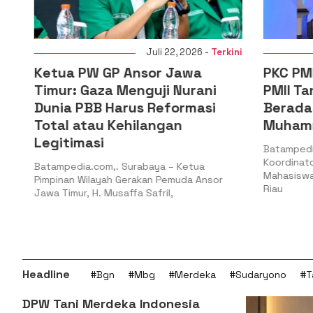
i
Juli 22, 2026 -
Terkini
Ketua PW GP Ansor Jawa
PKC PMII 
Timur: Gaza Menguji Nurani
PMII Tan
Dunia PBB Harus Reformasi
Berada 
Total atau Kehilangan
Muhamma
Legitimasi
Batampedia.
Koordinator 
Batampedia.com,. Surabaya – Ketua
Mahasiswa Is
Pimpinan Wilayah Gerakan Pemuda Ansor
Riau
Jawa Timur, H. Musaffa Safril,
Headline
#Bgn
#Mbg
#Merdeka
#Sudaryono
#T
DPW Tani Merdeka Indonesia