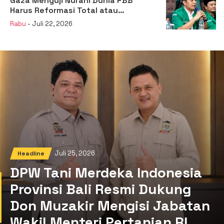
Gaza Menguji Nurani Dunia PBB
Harus Reformasi Total atau
Kehilangan Legitimasi
Rabu
- Juli 22, 2026
Juli 25, 2026
Headline
DPW Tani Merdeka Indonesia
Provinsi Bali Resmi Dukung
Don Muzakir Mengisi Jabatan
Wakil Menteri Pertanian RI