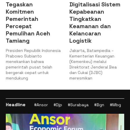
Tegaskan
Digitalisasi Sistem
Komitmen
Kepabeanan
Pemerintah
Tingkatkan
Percepat
Keamanan dan
Pemulihan Aceh
Kelancaran
Tamiang
Logistik
Presiden Republik Indonesia
Jakarta, Batampedia –
Prabowo Subianto
Kementerian Keuangan
menekankan bahwa
(Kemenkeu) melalui
pemerintah pusat telah
Direktorat Jenderal Bea
bergerak cepat untuk
dan Cukai (DJBC)
mendukung
meresmikan
Headline
#Ansor
#Djp
#Surabaya
#Bgn
#Mbg