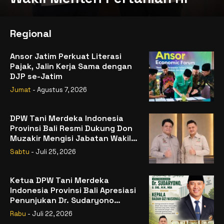
Regional
Ansor Jatim Perkuat Literasi
Pajak, Jalin Kerja Sama dengan
DJP se-Jatim
Jumat
- Agustus 7, 2026
DPW Tani Merdeka Indonesia
Provinsi Bali Resmi Dukung Don
Muzakir Mengisi Jabatan Wakil
Menteri Pertanian RI
Sabtu
- Juli 25, 2026
Ketua DPW Tani Merdeka
Indonesia Provinsi Bali Apresiasi
Penunjukan Dr. Sudaryono
sebagai Kepala Badan Gizi
Rabu
- Juli 22, 2026
Nasional