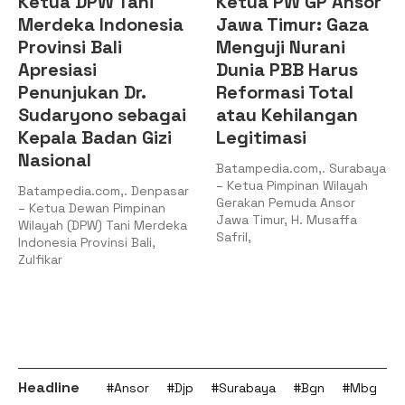
Ketua DPW Tani
Ketua PW GP Ansor
Merdeka Indonesia
Jawa Timur: Gaza
Provinsi Bali
Menguji Nurani
Apresiasi
Dunia PBB Harus
Penunjukan Dr.
Reformasi Total
Sudaryono sebagai
atau Kehilangan
Kepala Badan Gizi
Legitimasi
Nasional
Batampedia.com,. Surabaya
– Ketua Pimpinan Wilayah
Batampedia.com,. Denpasar
Gerakan Pemuda Ansor
– Ketua Dewan Pimpinan
Jawa Timur, H. Musaffa
Wilayah (DPW) Tani Merdeka
Safril,
Indonesia Provinsi Bali,
Zulfikar
Headline
#Ansor
#Djp
#Surabaya
#Bgn
#Mbg