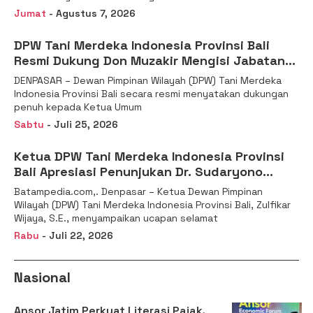
Jumat
- Agustus 7, 2026
DPW Tani Merdeka Indonesia Provinsi Bali
Resmi Dukung Don Muzakir Mengisi Jabatan
Wakil Menteri Pertanian RI
DENPASAR – Dewan Pimpinan Wilayah (DPW) Tani Merdeka
Indonesia Provinsi Bali secara resmi menyatakan dukungan
penuh kepada Ketua Umum
Sabtu
- Juli 25, 2026
Ketua DPW Tani Merdeka Indonesia Provinsi
Bali Apresiasi Penunjukan Dr. Sudaryono
sebagai Kepala Badan Gizi Nasional
Batampedia.com,. Denpasar – Ketua Dewan Pimpinan
Wilayah (DPW) Tani Merdeka Indonesia Provinsi Bali, Zulfikar
Wijaya, S.E., menyampaikan ucapan selamat
Rabu
- Juli 22, 2026
Nasional
Ansor Jatim Perkuat Literasi Pajak,