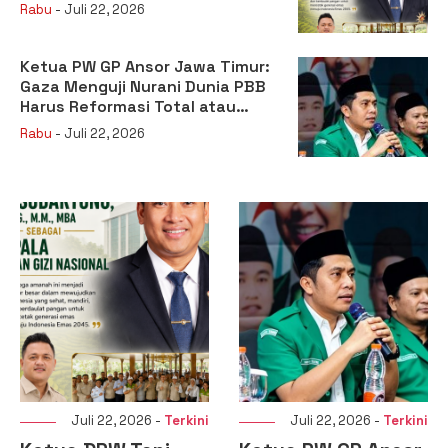
sebagai Kepala Badan Gizi
Rabu
- Juli 22, 2026
Nasional
Ketua PW GP Ansor Jawa Timur:
Gaza Menguji Nurani Dunia PBB
Harus Reformasi Total atau
Kehilangan Legitimasi
Rabu
- Juli 22, 2026
Juli 22, 2026 -
Terkini
Juli 22, 2026 -
Terkini