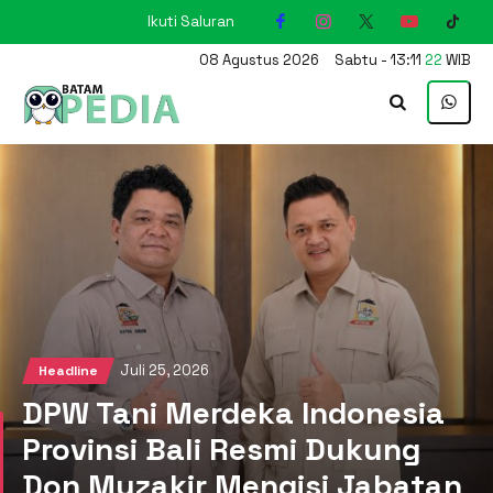
Ikuti Saluran
KARIMUN
08
Agustus
2026
Sabtu
-
13
:
11
23
WIB
Juli 25, 2026
Headline
DPW Tani Merdeka Indonesia
Provinsi Bali Resmi Dukung
Don Muzakir Mengisi Jabatan