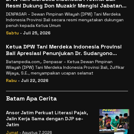
Resmi Dukung Don Muzakir Mengisi Jabatan
Wakil Menteri Pertanian RI
DENPASAR – Dewan Pimpinan Wilayah (DPW) Tani Merdeka
Indonesia Provinsi Bali secara resmi menyatakan dukungan
penuh kepada Ketua Umum
Sabtu
- Juli 25, 2026
Ketua DPW Tani Merdeka Indonesia Provinsi
Bali Apresiasi Penunjukan Dr. Sudaryono
sebagai Kepala Badan Gizi Nasional
Batampedia.com,. Denpasar – Ketua Dewan Pimpinan
Wilayah (DPW) Tani Merdeka Indonesia Provinsi Bali, Zulfikar
Wijaya, S.E., menyampaikan ucapan selamat
Rabu
- Juli 22, 2026
Batam Apa Cerita
Ansor Jatim Perkuat Literasi Pajak,
Jalin Kerja Sama dengan DJP se-
Jatim
Jumat
- Agustus 7, 2026