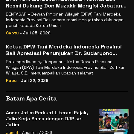
Resmi Dukung Don Muzakir Mengisi Jabatan
Wakil Menteri Pertanian RI
DENPASAR – Dewan Pimpinan Wilayah (DPW) Tani Merdeka
Indonesia Provinsi Bali secara resmi menyatakan dukungan
penuh kepada Ketua Umum
Sabtu
- Juli 25, 2026
Ketua DPW Tani Merdeka Indonesia Provinsi
Bali Apresiasi Penunjukan Dr. Sudaryono
sebagai Kepala Badan Gizi Nasional
Batampedia.com,. Denpasar – Ketua Dewan Pimpinan
Wilayah (DPW) Tani Merdeka Indonesia Provinsi Bali, Zulfikar
Wijaya, S.E., menyampaikan ucapan selamat
Rabu
- Juli 22, 2026
Batam Apa Cerita
Ansor Jatim Perkuat Literasi Pajak,
Jalin Kerja Sama dengan DJP se-
Jatim
Jumat
- Agustus 7, 2026