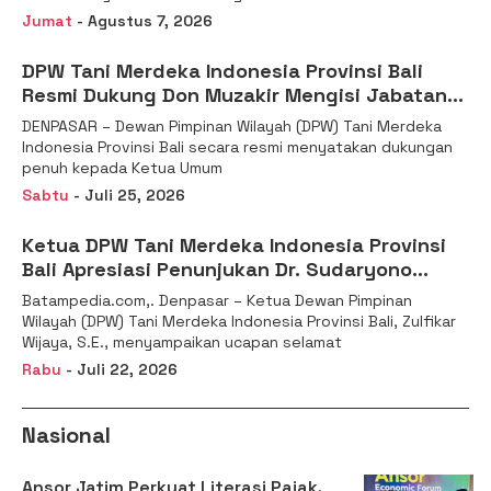
Jumat
- Agustus 7, 2026
DPW Tani Merdeka Indonesia Provinsi Bali
Resmi Dukung Don Muzakir Mengisi Jabatan
Wakil Menteri Pertanian RI
DENPASAR – Dewan Pimpinan Wilayah (DPW) Tani Merdeka
Indonesia Provinsi Bali secara resmi menyatakan dukungan
penuh kepada Ketua Umum
Sabtu
- Juli 25, 2026
Ketua DPW Tani Merdeka Indonesia Provinsi
Bali Apresiasi Penunjukan Dr. Sudaryono
sebagai Kepala Badan Gizi Nasional
Batampedia.com,. Denpasar – Ketua Dewan Pimpinan
Wilayah (DPW) Tani Merdeka Indonesia Provinsi Bali, Zulfikar
Wijaya, S.E., menyampaikan ucapan selamat
Rabu
- Juli 22, 2026
Nasional
Ansor Jatim Perkuat Literasi Pajak,