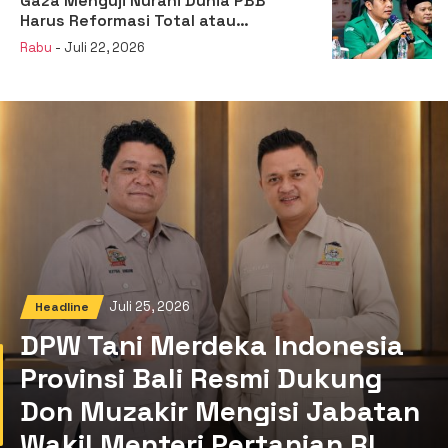
Gaza Menguji Nurani Dunia PBB
Harus Reformasi Total atau
Kehilangan Legitimasi
Rabu
- Juli 22, 2026
Juli 25, 2026
Headline
DPW Tani Merdeka Indonesia
Provinsi Bali Resmi Dukung
Don Muzakir Mengisi Jabatan
Wakil Menteri Pertanian RI