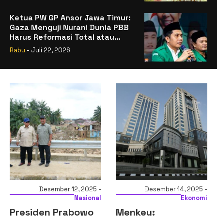
Ketua PW GP Ansor Jawa Timur:
Gaza Menguji Nurani Dunia PBB
Harus Reformasi Total atau
Kehilangan Legitimasi
Rabu
- Juli 22, 2026
Desember 14, 2025 -
Desember 14, 2025 -
Ekonomi
Ekonomi
Menkeu:
Komisi XI DPR RI