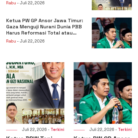
sebagai Kepala Badan Gizi
Rabu
- Juli 22, 2026
Nasional
Ketua PW GP Ansor Jawa Timur:
Gaza Menguji Nurani Dunia PBB
Harus Reformasi Total atau
Kehilangan Legitimasi
Rabu
- Juli 22, 2026
Juli 22, 2026 -
Terkini
Juli 20, 2026 -
Terkini