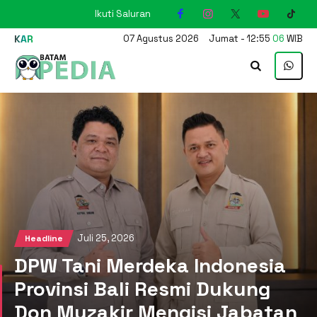
Ikuti Saluran
KARIMUN
07
Agustus
2026
Jumat
-
12
:
55
07
WIB
Juli 25, 2026
Headline
DPW Tani Merdeka Indonesia
Provinsi Bali Resmi Dukung
Don Muzakir Mengisi Jabatan