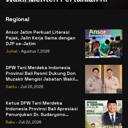
Regional
Ansor Jatim Perkuat Literasi
Pajak, Jalin Kerja Sama dengan
DJP se-Jatim
Jumat
- Agustus 7, 2026
DPW Tani Merdeka Indonesia
Provinsi Bali Resmi Dukung Don
Muzakir Mengisi Jabatan Wakil
Menteri Pertanian RI
Sabtu
- Juli 25, 2026
Ketua DPW Tani Merdeka
Indonesia Provinsi Bali Apresiasi
Penunjukan Dr. Sudaryono
sebagai Kepala Badan Gizi
Rabu
- Juli 22, 2026
Nasional