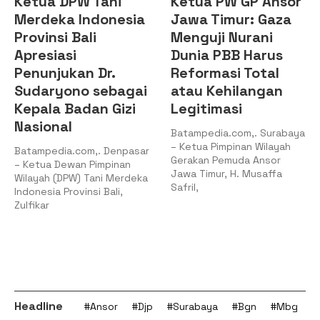
Ketua PW GP Ansor
PKC PMII Kepri:
Jawa Timur: Gaza
Legitimasi PC PMII
Menguji Nurani
Tanjungpinang-
Dunia PBB Harus
Bintan Berada
Reformasi Total
pada
atau Kehilangan
Kepengurusan
Legitimasi
Muhammad Al-
Mujrin
Batampedia.com,. Surabaya
– Ketua Pimpinan Wilayah
Batampedia.com,. Batam –
Gerakan Pemuda Ansor
Pengurus Koordinator
Jawa Timur, H. Musaffa
Cabang (PKC) Pergerakan
Safril,
Mahasiswa Islam Indonesia
(PMII) Kepulauan Riau
Headline
#Ansor
#Djp
#Surabaya
#Bgn
#Mbg