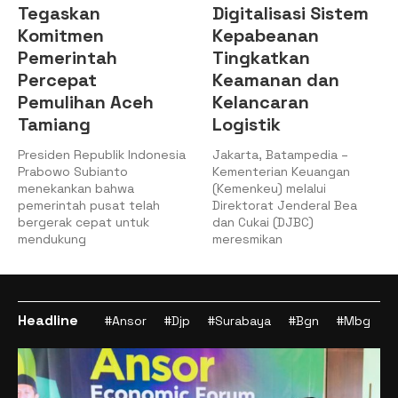
Digitalisasi Sistem
Setujui Pencairan
Kepabeanan
PMN pada APBN
Tingkatkan
2025
Keamanan dan
Jakarta, 8/12/2025
Kelancaran
Kemenkeu – Rapat Kerja
Logistik
(Raker) Komisi XI DPR RI
dengan Menteri Keuangan
Jakarta, Batampedia –
Kementerian Keuangan
(Kemenkeu) melalui
Direktorat Jenderal Bea
dan Cukai (DJBC)
meresmikan
Headline
#Ansor
#Djp
#Surabaya
#Bgn
#Mbg