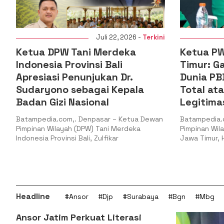
ini
Juli 22, 2026 -
Terkini
Ketua PW GP Ansor Jawa
PKC PMI
Timur: Gaza Menguji Nurani
PMII T
Dunia PBB Harus Reformasi
Berada
Total atau Kehilangan
Muhamm
Legitimasi
Batampedi
Koordinat
wan
Batampedia.com,. Surabaya – Ketua
Mahasiswa 
Pimpinan Wilayah Gerakan Pemuda Ansor
Riau
Jawa Timur, H. Musaffa Safril,
Headline
#Ansor
#Djp
#Surabaya
#Bgn
#Mbg
Ansor Jatim Perkuat Literasi