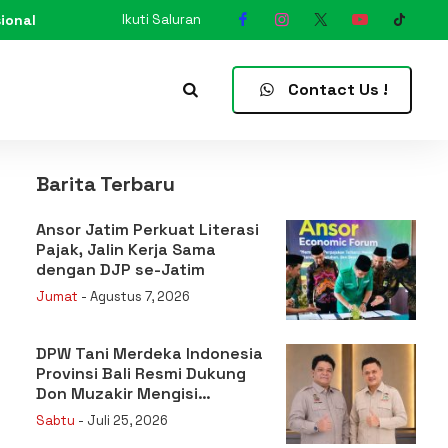
ional
Ikuti Saluran
N
Contact Us !
Barita Terbaru
Ansor Jatim Perkuat Literasi
Pajak, Jalin Kerja Sama
dengan DJP se-Jatim
Jumat
- Agustus 7, 2026
DPW Tani Merdeka Indonesia
Provinsi Bali Resmi Dukung
Don Muzakir Mengisi
Jabatan Wakil Menteri
Sabtu
- Juli 25, 2026
Pertanian RI