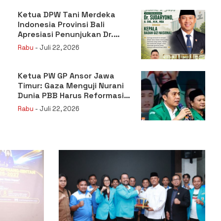
Ketua DPW Tani Merdeka
Indonesia Provinsi Bali
Apresiasi Penunjukan Dr.
Sudaryono sebagai Kepala
Rabu
- Juli 22, 2026
Badan Gizi Nasional
Ketua PW GP Ansor Jawa
Timur: Gaza Menguji Nurani
Dunia PBB Harus Reformasi
Total atau Kehilangan
Rabu
- Juli 22, 2026
Legitimasi