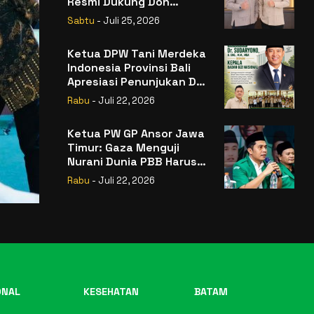
Resmi Dukung Don
Muzakir Mengisi Jabatan
Sabtu
- Juli 25, 2026
Wakil Menteri Pertanian
RI
Ketua DPW Tani Merdeka
Indonesia Provinsi Bali
Apresiasi Penunjukan Dr.
Sudaryono sebagai
Rabu
- Juli 22, 2026
Kepala Badan Gizi
Nasional
Ketua PW GP Ansor Jawa
Timur: Gaza Menguji
Nurani Dunia PBB Harus
Reformasi Total atau
Rabu
- Juli 22, 2026
Kehilangan Legitimasi
ONAL
KESEHATAN
BATAM