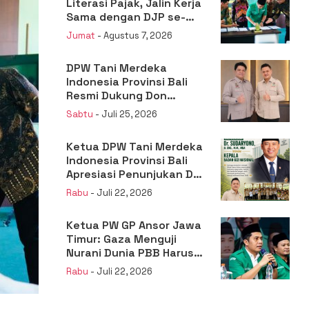
Literasi Pajak, Jalin Kerja
Sama dengan DJP se-
Jatim
Jumat
- Agustus 7, 2026
DPW Tani Merdeka
Indonesia Provinsi Bali
Resmi Dukung Don
Muzakir Mengisi Jabatan
Sabtu
- Juli 25, 2026
Wakil Menteri Pertanian
RI
Ketua DPW Tani Merdeka
Indonesia Provinsi Bali
Apresiasi Penunjukan Dr.
Sudaryono sebagai
Rabu
- Juli 22, 2026
Kepala Badan Gizi
Nasional
Ketua PW GP Ansor Jawa
Timur: Gaza Menguji
Nurani Dunia PBB Harus
Reformasi Total atau
Rabu
- Juli 22, 2026
Kehilangan Legitimasi