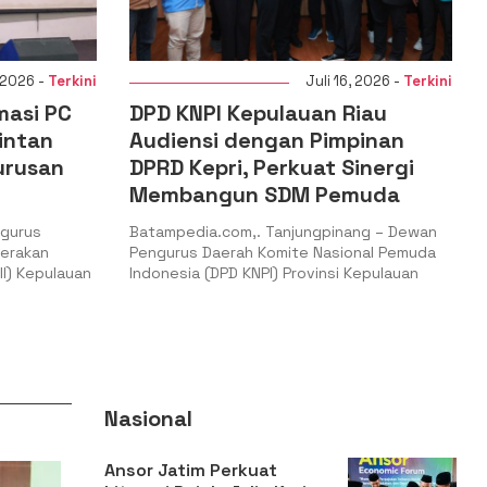
 16, 2026 -
Terkini
Juli 15, 2026 -
Terkini
 Riau
DPD JAGATARA Sumatera
mpinan
Utara kolaborasi dengan
 Sinergi
PERWAKU Gelar Penanaman
emuda
Pohon Produktif Peringati Hari
Konservasi Alam Sedunia
inang – Dewan
sional Pemuda
Batampedia.com,. Medan – Dalam rangka
i Kepulauan
memperingati Hari Konservasi Alam Sedunia,
Dewan Pimpinan Daerah Jaga
Nasional
Ansor Jatim Perkuat