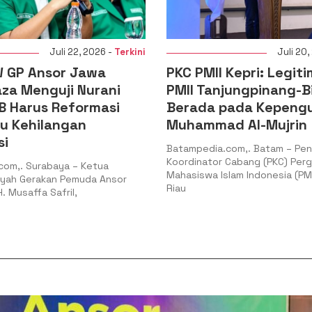
Juli 20, 2026 -
Terkini
Juli
I Kepri: Legitimasi PC
DPD KNPI Kepulauan
anjungpinang-Bintan
Audiensi dengan Pi
 pada Kepengurusan
DPRD Kepri, Perkuat
ad Al-Mujrin
Membangun SDM P
a.com,. Batam – Pengurus
Batampedia.com,. Tanjungp
or Cabang (PKC) Pergerakan
Pengurus Daerah Komite Na
Islam Indonesia (PMII) Kepulauan
Indonesia (DPD KNPI) Provins