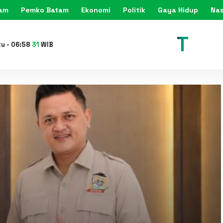
tam
Pemko Batam
Ekonomi
Politik
Gaya Hidup
Nas
KARIMU
tu
-
06
:
58
33
WIB