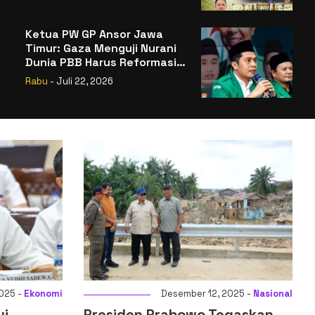
Badan Gizi Nasional
Ketua PW GP Ansor Jawa
Timur: Gaza Menguji Nurani
Dunia PBB Harus Reformasi
Total atau Kehilangan
Rabu
- Juli 22, 2026
Legitimasi
2, 2025 -
Nasional
Desember 14, 2025 -
Ekonomi
 Tegaskan
Menkeu: Digitalisasi Sistem