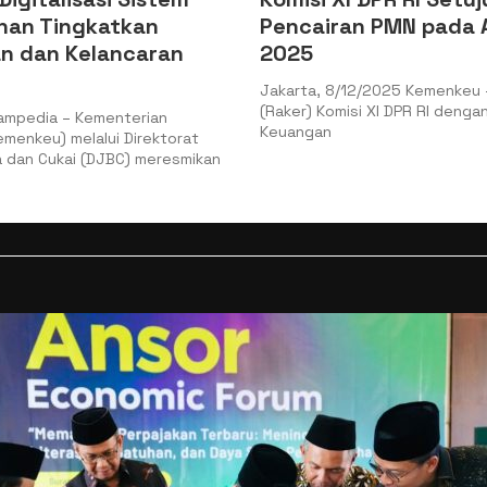
iran PMN pada APBN
Komitmen Pemerin
Percepat Pemulih
Tamiang
 8/12/2025 Kemenkeu – Rapat Kerja
Komisi XI DPR RI dengan Menteri
Presiden Republik Indones
n
Subianto menekankan bah
pusat telah bergerak cepa
mendukung