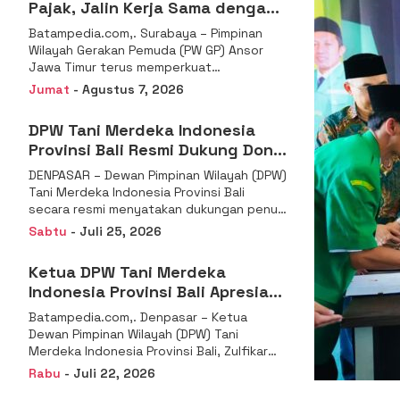
Pajak, Jalin Kerja Sama dengan
DJP se-Jatim
Batampedia.com,. Surabaya – Pimpinan
Wilayah Gerakan Pemuda (PW GP) Ansor
Jawa Timur terus memperkuat
komitmennya dalam membangun
Jumat
- Agustus 7, 2026
kemandirian ekonomi
DPW Tani Merdeka Indonesia
Provinsi Bali Resmi Dukung Don
Muzakir Mengisi Jabatan Wakil
DENPASAR – Dewan Pimpinan Wilayah (DPW)
Menteri Pertanian RI
Tani Merdeka Indonesia Provinsi Bali
secara resmi menyatakan dukungan penuh
kepada Ketua Umum
Sabtu
- Juli 25, 2026
Ketua DPW Tani Merdeka
Indonesia Provinsi Bali Apresiasi
Penunjukan Dr. Sudaryono
Batampedia.com,. Denpasar – Ketua
sebagai Kepala Badan Gizi
Dewan Pimpinan Wilayah (DPW) Tani
Nasional
Merdeka Indonesia Provinsi Bali, Zulfikar
Wijaya, S.E., menyampaikan ucapan
Rabu
- Juli 22, 2026
selamat