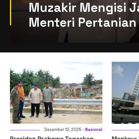
Muzakir Mengisi J
Menteri Pertanian 
ional
Desember 14, 2025 -
Ekonomi
n
Menkeu: Digitalisasi Sistem
Komisi