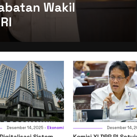
abatan Wakil
RI
Desember 14, 2025 -
Ekonomi
Desember 1
 XI DPR RI Setujui
Presiden Prabowo