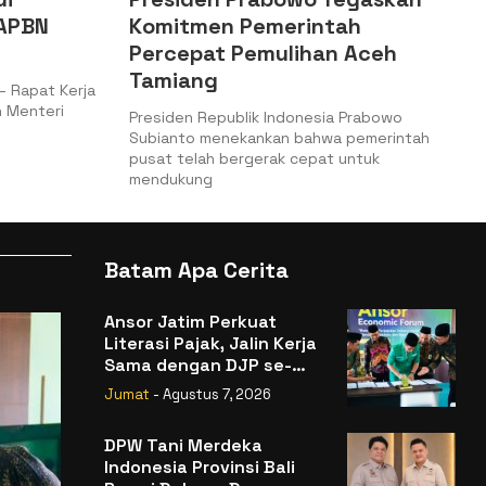
tah
Kepabeanan Tingkatkan
an Aceh
Keamanan dan Kelancaran
Logistik
ia Prabowo
Jakarta, Batampedia – Kementerian
wa pemerintah
Keuangan (Kemenkeu) melalui Direktorat
t untuk
Jenderal Bea dan Cukai (DJBC) meresmikan
Batam Apa Cerita
Ansor Jatim Perkuat
Literasi Pajak, Jalin Kerja
Sama dengan DJP se-
Jatim
Jumat
- Agustus 7, 2026
DPW Tani Merdeka
Indonesia Provinsi Bali