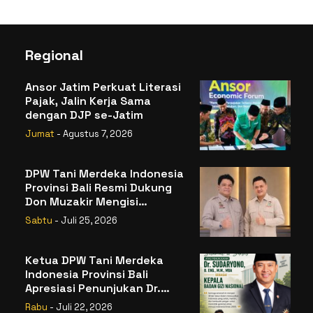
Regional
Ansor Jatim Perkuat Literasi
Pajak, Jalin Kerja Sama
dengan DJP se-Jatim
Jumat
- Agustus 7, 2026
DPW Tani Merdeka Indonesia
Provinsi Bali Resmi Dukung
Don Muzakir Mengisi
Jabatan Wakil Menteri
Sabtu
- Juli 25, 2026
Pertanian RI
Ketua DPW Tani Merdeka
Indonesia Provinsi Bali
Apresiasi Penunjukan Dr.
Sudaryono sebagai Kepala
Rabu
- Juli 22, 2026