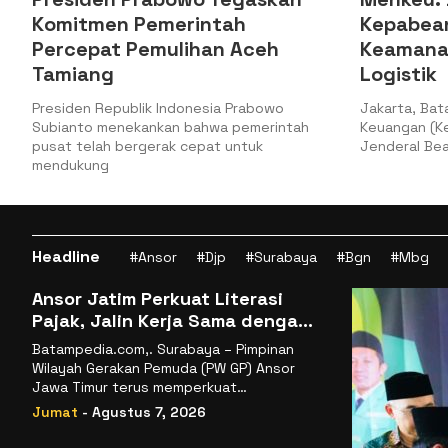
Kepabeanan Tingkatkan
Penca
Keamanan dan Kelancaran
2025
Logistik
Jakarta,
(Raker) 
Jakarta, Batampedia – Kementerian
Keuanga
ah
Keuangan (Kemenkeu) melalui Direktorat
Jenderal Bea dan Cukai (DJBC) meresmikan
Headline
#Ansor
#Djp
#Surabaya
#Bgn
#Mbg
Ansor Jatim Perkuat Literasi
Pajak, Jalin Kerja Sama dengan
DJP se-Jatim
Batampedia.com,. Surabaya – Pimpinan
Wilayah Gerakan Pemuda (PW GP) Ansor
Jawa Timur terus memperkuat
komitmennya dalam membangun
Jumat
- Agustus 7, 2026
kemandirian ekonomi