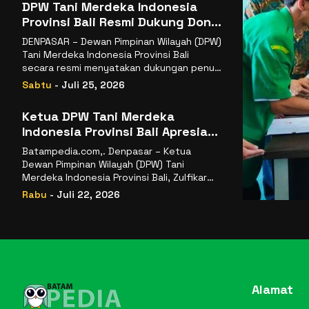
DPW Tani Merdeka Indonesia
Provinsi Bali Resmi Dukung Don
Muzakir Mengisi Jabatan Wakil
DENPASAR – Dewan Pimpinan Wilayah (DPW)
Menteri Pertanian RI
Tani Merdeka Indonesia Provinsi Bali
secara resmi menyatakan dukungan penuh
kepada Ketua Umum
Sabtu
- Juli 25, 2026
Ketua DPW Tani Merdeka
Indonesia Provinsi Bali Apresiasi
Penunjukan Dr. Sudaryono
Batampedia.com,. Denpasar – Ketua
sebagai Kepala Badan Gizi
Dewan Pimpinan Wilayah (DPW) Tani
Nasional
Merdeka Indonesia Provinsi Bali, Zulfikar
Wijaya, S.E., menyampaikan ucapan
Rabu
- Juli 22, 2026
selamat
Alamat