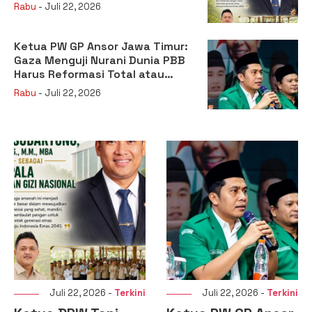
sebagai Kepala Badan Gizi
Rabu
- Juli 22, 2026
Nasional
Ketua PW GP Ansor Jawa Timur:
Gaza Menguji Nurani Dunia PBB
Harus Reformasi Total atau
Kehilangan Legitimasi
Rabu
- Juli 22, 2026
Juli 22, 2026 -
Terkini
Juli 22, 2026 -
Terkini