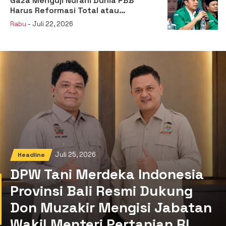
Gaza Menguji Nurani Dunia PBB
Harus Reformasi Total atau
Kehilangan Legitimasi
Rabu
- Juli 22, 2026
Juli 25, 2026
Headline
DPW Tani Merdeka Indonesia
Provinsi Bali Resmi Dukung
Don Muzakir Mengisi Jabatan
Wakil Menteri Pertanian RI