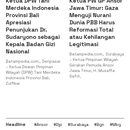
Ketua DPW Tani
Ketua PW GP Ansor
Merdeka Indonesia
Jawa Timur: Gaza
Provinsi Bali
Menguji Nurani
Apresiasi
Dunia PBB Harus
Penunjukan Dr.
Reformasi Total
Sudaryono sebagai
atau Kehilangan
Kepala Badan Gizi
Legitimasi
Nasional
Batampedia.com,. Surabaya
– Ketua Pimpinan Wilayah
Batampedia.com,. Denpasar
Gerakan Pemuda Ansor
– Ketua Dewan Pimpinan
Jawa Timur, H. Musaffa
Wilayah (DPW) Tani Merdeka
Safril,
Indonesia Provinsi Bali,
Zulfikar
Headline
#Ansor
#Djp
#Surabaya
#Bgn
#Mbg