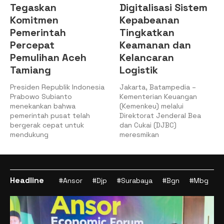
Tegaskan
Digitalisasi Sistem
Komitmen
Kepabeanan
Pemerintah
Tingkatkan
Percepat
Keamanan dan
Pemulihan Aceh
Kelancaran
Tamiang
Logistik
Presiden Republik Indonesia
Jakarta, Batampedia –
Prabowo Subianto
Kementerian Keuangan
menekankan bahwa
(Kemenkeu) melalui
pemerintah pusat telah
Direktorat Jenderal Bea
bergerak cepat untuk
dan Cukai (DJBC)
mendukung
meresmikan
Headline
#Ansor
#Djp
#Surabaya
#Bgn
#Mbg