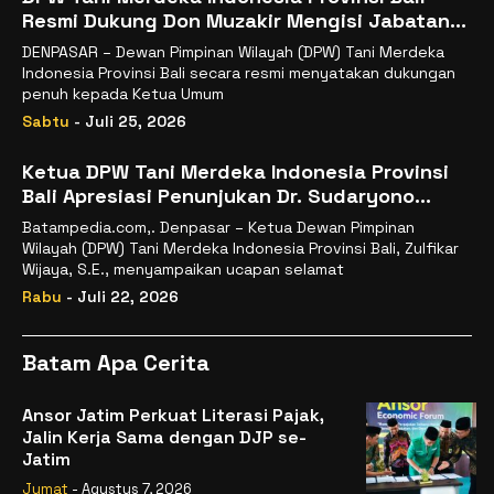
Resmi Dukung Don Muzakir Mengisi Jabatan
Wakil Menteri Pertanian RI
DENPASAR – Dewan Pimpinan Wilayah (DPW) Tani Merdeka
Indonesia Provinsi Bali secara resmi menyatakan dukungan
penuh kepada Ketua Umum
Sabtu
- Juli 25, 2026
Ketua DPW Tani Merdeka Indonesia Provinsi
Bali Apresiasi Penunjukan Dr. Sudaryono
sebagai Kepala Badan Gizi Nasional
Batampedia.com,. Denpasar – Ketua Dewan Pimpinan
Wilayah (DPW) Tani Merdeka Indonesia Provinsi Bali, Zulfikar
Wijaya, S.E., menyampaikan ucapan selamat
Rabu
- Juli 22, 2026
Batam Apa Cerita
Ansor Jatim Perkuat Literasi Pajak,
Jalin Kerja Sama dengan DJP se-
Jatim
Jumat
- Agustus 7, 2026