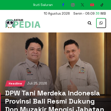
Ikuti Saluran
KARIMUN
10
Agustus
2026
Senin
-
06
:
09
37
WIB
Juli 25, 2026
Headline
DPW Tani Merdeka Indonesia
Provinsi Bali Resmi Dukung
Don Muzakir Mengisi Jabatan