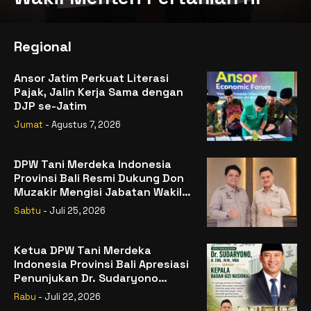
Regional
Ansor Jatim Perkuat Literasi
Pajak, Jalin Kerja Sama dengan
DJP se-Jatim
Jumat
- Agustus 7, 2026
DPW Tani Merdeka Indonesia
Provinsi Bali Resmi Dukung Don
Muzakir Mengisi Jabatan Wakil
Menteri Pertanian RI
Sabtu
- Juli 25, 2026
Ketua DPW Tani Merdeka
Indonesia Provinsi Bali Apresiasi
Penunjukan Dr. Sudaryono
sebagai Kepala Badan Gizi
Rabu
- Juli 22, 2026
Nasional