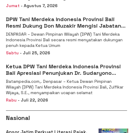
Jumat
- Agustus 7, 2026
DPW Tani Merdeka Indonesia Provinsi Bali
Resmi Dukung Don Muzakir Mengisi Jabatan
Wakil Menteri Pertanian RI
DENPASAR – Dewan Pimpinan Wilayah (DPW) Tani Merdeka
Indonesia Provinsi Bali secara resmi menyatakan dukungan
penuh kepada Ketua Umum
Sabtu
- Juli 25, 2026
Ketua DPW Tani Merdeka Indonesia Provinsi
Bali Apresiasi Penunjukan Dr. Sudaryono
sebagai Kepala Badan Gizi Nasional
Batampedia.com,. Denpasar – Ketua Dewan Pimpinan
Wilayah (DPW) Tani Merdeka Indonesia Provinsi Bali, Zulfikar
Wijaya, S.E., menyampaikan ucapan selamat
Rabu
- Juli 22, 2026
Nasional
Ansor Jatim Perkuat Literasi Pajak,