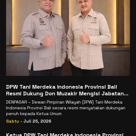
DPW Tani Merdeka Indonesia Provinsi Bali
Resmi Dukung Don Muzakir Mengisi Jabatan
Wakil Menteri Pertanian RI
DENPASAR – Dewan Pimpinan Wilayah (DPW) Tani Merdeka
Indonesia Provinsi Bali secara resmi menyatakan dukungan
penuh kepada Ketua Umum
Sabtu
- Juli 25, 2026
Ketua DPW Tani Merdeka Indonesia Provinsi