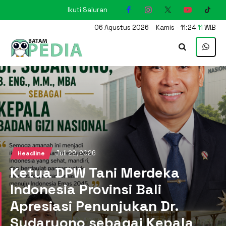
Ikuti Saluran
KARIMUN
06
Agustus
2026
Kamis
-
11
:
24
12
WIB
Juli 22, 2026
Headline
Ketua DPW Tani Merdeka
Indonesia Provinsi Bali
Apresiasi Penunjukan Dr.
Sudaryono sebagai Kepala