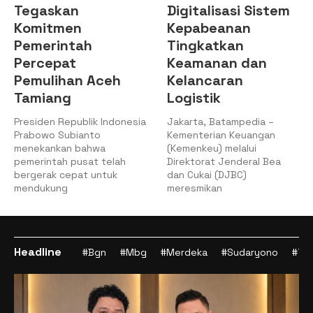
Tegaskan
Digitalisasi Sistem
Komitmen
Kepabeanan
Pemerintah
Tingkatkan
Percepat
Keamanan dan
Pemulihan Aceh
Kelancaran
Tamiang
Logistik
Presiden Republik Indonesia
Jakarta, Batampedia –
Prabowo Subianto
Kementerian Keuangan
menekankan bahwa
(Kemenkeu) melalui
pemerintah pusat telah
Direktorat Jenderal Bea
bergerak cepat untuk
dan Cukai (DJBC)
mendukung
meresmikan
Headline
#Bgn
#Mbg
#Merdeka
#Sudaryono
#Tan