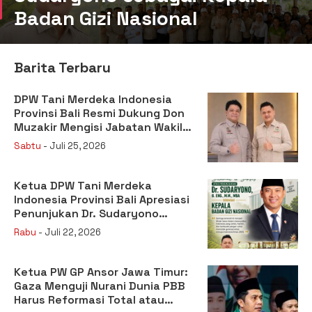
Badan Gizi Nasional
Barita Terbaru
DPW Tani Merdeka Indonesia
Provinsi Bali Resmi Dukung Don
Muzakir Mengisi Jabatan Wakil
Menteri Pertanian RI
Sabtu
- Juli 25, 2026
Ketua DPW Tani Merdeka
Indonesia Provinsi Bali Apresiasi
Penunjukan Dr. Sudaryono
sebagai Kepala Badan Gizi
Rabu
- Juli 22, 2026
Nasional
Ketua PW GP Ansor Jawa Timur:
Gaza Menguji Nurani Dunia PBB
Harus Reformasi Total atau