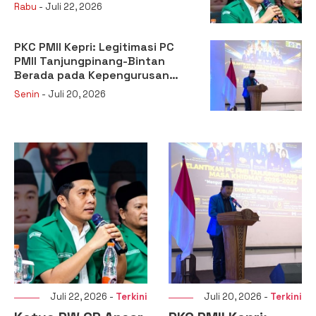
Kehilangan Legitimasi
Rabu
- Juli 22, 2026
PKC PMII Kepri: Legitimasi PC
PMII Tanjungpinang-Bintan
Berada pada Kepengurusan
Muhammad Al-Mujrin
Senin
- Juli 20, 2026
Juli 22, 2026 -
Terkini
Juli 20, 2026 -
Terkini