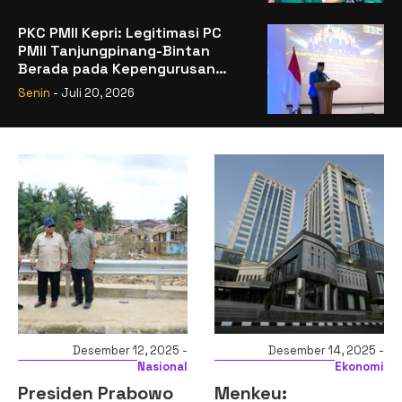
PKC PMII Kepri: Legitimasi PC
PMII Tanjungpinang-Bintan
Berada pada Kepengurusan
Muhammad Al-Mujrin
Senin
- Juli 20, 2026
Desember 12, 2025 -
Desember 14, 2025 -
Nasional
Ekonomi
Presiden Prabowo
Menkeu: