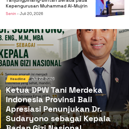
Tanjungpinang-Bintan Berada pada
Kepengurusan Muhammad Al-Mujrin
Senin
- Juli 20, 2026
Juli 22, 2026
Headline
Ketua DPW Tani Merdeka
Indonesia Provinsi Bali
Apresiasi Penunjukan Dr.
Sudaryono sebagai Kepala
Badan Gizi Nasional