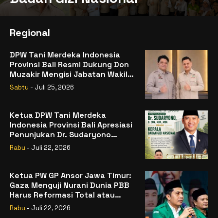
Regional
DPW Tani Merdeka Indonesia
Provinsi Bali Resmi Dukung Don
Muzakir Mengisi Jabatan Wakil
Menteri Pertanian RI
Sabtu
- Juli 25, 2026
Ketua DPW Tani Merdeka
Indonesia Provinsi Bali Apresiasi
Penunjukan Dr. Sudaryono
sebagai Kepala Badan Gizi
Rabu
- Juli 22, 2026
Nasional
Ketua PW GP Ansor Jawa Timur:
Gaza Menguji Nurani Dunia PBB
Harus Reformasi Total atau
Kehilangan Legitimasi
Rabu
- Juli 22, 2026