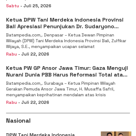
Sabtu
- Juli 25, 2026
Ketua DPW Tani Merdeka Indonesia Provinsi
Bali Apresiasi Penunjukan Dr. Sudaryono
sebagai Kepala Badan Gizi Nasional
Batampedia.com,. Denpasar – Ketua Dewan Pimpinan
Wilayah (DPW) Tani Merdeka Indonesia Provinsi Bali, Zulfikar
Wijaya, S.E., menyampaikan ucapan selamat
Rabu
- Juli 22, 2026
Ketua PW GP Ansor Jawa Timur: Gaza Menguji
Nurani Dunia PBB Harus Reformasi Total atau
Kehilangan Legitimasi
Batampedia.com,. Surabaya – Ketua Pimpinan Wilayah
Gerakan Pemuda Ansor Jawa Timur, H. Musaffa Safril,
menyampaikan keprihatinan mendalam atas krisis
Rabu
- Juli 22, 2026
Nasional
DPW Tani Merdeka Indonesia