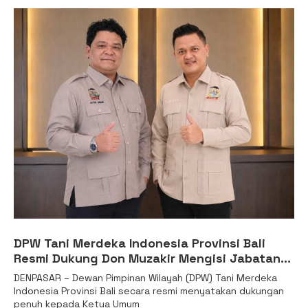
DPW Tani Merdeka Indonesia Provinsi Bali
Resmi Dukung Don Muzakir Mengisi Jabatan
Wakil Menteri Pertanian RI
DENPASAR – Dewan Pimpinan Wilayah (DPW) Tani Merdeka
Indonesia Provinsi Bali secara resmi menyatakan dukungan
penuh kepada Ketua Umum