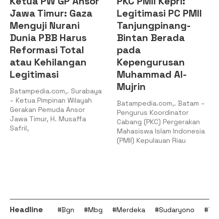
Ketua PW GP Ansor
PKC PMII Kepri:
Jawa Timur: Gaza
Legitimasi PC PMII
Menguji Nurani
Tanjungpinang-
Dunia PBB Harus
Bintan Berada
Reformasi Total
pada
atau Kehilangan
Kepengurusan
Legitimasi
Muhammad Al-
Mujrin
Batampedia.com,. Surabaya
– Ketua Pimpinan Wilayah
Batampedia.com,. Batam –
Gerakan Pemuda Ansor
Pengurus Koordinator
Jawa Timur, H. Musaffa
Cabang (PKC) Pergerakan
Safril,
Mahasiswa Islam Indonesia
(PMII) Kepulauan Riau
Headline
#Bgn
#Mbg
#Merdeka
#Sudaryono
#Tan