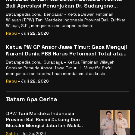
Bali Apresiasi Penunjukan Dr. Sudaryono
sebagai Kepala Badan Gizi Nasional
Batampedia.com,. Denpasar – Ketua Dewan Pimpinan
Wilayah (DPW) Tani Merdeka Indonesia Provinsi Bali, Zulfikar
Wijaya, S.E., menyampaikan ucapan selamat
Rabu
- Juli 22, 2026
Ketua PW GP Ansor Jawa Timur: Gaza Menguji
Nurani Dunia PBB Harus Reformasi Total atau
Kehilangan Legitimasi
Batampedia.com,. Surabaya – Ketua Pimpinan Wilayah
Gerakan Pemuda Ansor Jawa Timur, H. Musaffa Safril,
menyampaikan keprihatinan mendalam atas krisis
Rabu
- Juli 22, 2026
Batam Apa Cerita
DPW Tani Merdeka Indonesia
Provinsi Bali Resmi Dukung Don
Muzakir Mengisi Jabatan Wakil
Menteri Pertanian RI
Sabtu
- Juli 25, 2026