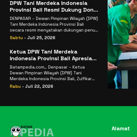
DPW Tani Merdeka Indonesia
Provinsi Bali Resmi Dukung Don
Muzakir Mengisi Jabatan Wakil
DENPASAR – Dewan Pimpinan Wilayah (DPW)
Menteri Pertanian RI
Tani Merdeka Indonesia Provinsi Bali
secara resmi menyatakan dukungan penuh
kepada Ketua Umum
Sabtu
- Juli 25, 2026
Ketua DPW Tani Merdeka
Indonesia Provinsi Bali Apresiasi
Penunjukan Dr. Sudaryono
Batampedia.com,. Denpasar – Ketua
sebagai Kepala Badan Gizi
Dewan Pimpinan Wilayah (DPW) Tani
Nasional
Merdeka Indonesia Provinsi Bali, Zulfikar
Wijaya, S.E., menyampaikan ucapan
Rabu
- Juli 22, 2026
selamat
Alamat