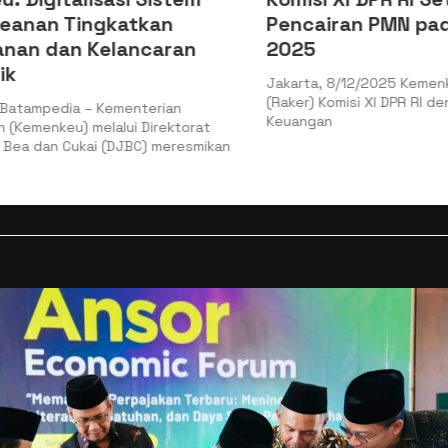
nan Tingkatkan
Pencairan PMN pada
n dan Kelancaran
2025
Jakarta, 8/12/2025 Kemenkeu 
(Raker) Komisi XI DPR RI denga
ampedia – Kementerian
Keuangan
menkeu) melalui Direktorat
 dan Cukai (DJBC) meresmikan