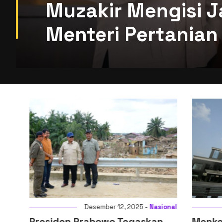
Muzakir Mengisi J
Menteri Pertanian 
i
Desember 12, 2025 -
Nasional
Presiden Prabowo Tegaskan
Menkeu: D