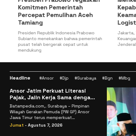
Komitmen Pemerintah
Kepabea
Percepat Pemulihan Aceh
Keamana
Tamiang
Logistik
a
Presiden Republik Indonesia Prabowo
Jakarta, Bat
Subianto menekankan bahwa pemerintah
Keuangan (Ke
pusat telah bergerak cepat untuk
Jenderal Bea
mendukung
Headline
#Ansor
#Djp
#Surabaya
#Bgn
#Mbg
Ansor Jatim Perkuat Literasi
Pajak, Jalin Kerja Sama dengan
DJP se-Jatim
Batampedia.com,. Surabaya – Pimpinan
Wilayah Gerakan Pemuda (PW GP) Ansor
Jawa Timur terus memperkuat
komitmennya dalam membangun
Jumat
- Agustus 7, 2026
kemandirian ekonomi