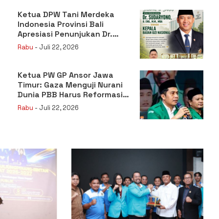
Ketua DPW Tani Merdeka
Indonesia Provinsi Bali
Apresiasi Penunjukan Dr.
Sudaryono sebagai Kepala
Rabu
- Juli 22, 2026
Badan Gizi Nasional
Ketua PW GP Ansor Jawa
Timur: Gaza Menguji Nurani
Dunia PBB Harus Reformasi
Total atau Kehilangan
Rabu
- Juli 22, 2026
Legitimasi