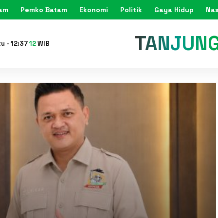
tam
Pemko Batam
Ekonomi
Politik
Gaya Hidup
Nas
KARIMU
tu
-
12
:
37
14
WIB