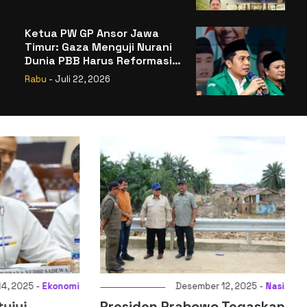
Badan Gizi Nasional
Ketua PW GP Ansor Jawa
Timur: Gaza Menguji Nurani
Dunia PBB Harus Reformasi
Total atau Kehilangan
Rabu
- Juli 22, 2026
Legitimasi
025 -
Ekonomi
Desember 12, 2025 -
Nasional
ui
Presiden Prabowo Tegaskan