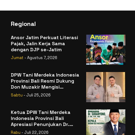
Regional
Ansor Jatim Perkuat Literasi
Pajak, Jalin Kerja Sama
dengan DJP se-Jatim
Jumat
- Agustus 7, 2026
DPW Tani Merdeka Indonesia
Provinsi Bali Resmi Dukung
Don Muzakir Mengisi
Jabatan Wakil Menteri
Sabtu
- Juli 25, 2026
Pertanian RI
Ketua DPW Tani Merdeka
Indonesia Provinsi Bali
Apresiasi Penunjukan Dr.
Sudaryono sebagai Kepala
Rabu
- Juli 22, 2026