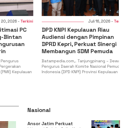
 2026 -
Terkini
Juli 16, 2026 -
Terkini
masi PC
DPD KNPI Kepulauan Riau
intan
Audiensi dengan Pimpinan
urusan
DPRD Kepri, Perkuat Sinergi
Membangun SDM Pemuda
ngurus
Batampedia.com,. Tanjungpinang – Dewan
gerakan
Pengurus Daerah Komite Nasional Pemuda
II) Kepulauan
Indonesia (DPD KNPI) Provinsi Kepulauan
Nasional
Ansor Jatim Perkuat