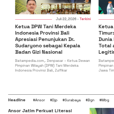
i
Juli 22, 2026 -
Terkini
Ketua DPW Tani Merdeka
Ketua PW
n
Indonesia Provinsi Bali
Timur: G
l
Apresiasi Penunjukan Dr.
Dunia PB
Sudaryono sebagai Kepala
Total at
Badan Gizi Nasional
Legitima
Batampedia.com,. Denpasar – Ketua Dewan
Batampedia.
Pimpinan Wilayah (DPW) Tani Merdeka
Pimpinan Wil
Indonesia Provinsi Bali, Zulfikar
Jawa Timur, H
Headline
#Ansor
#Djp
#Surabaya
#Bgn
#Mbg
Ansor Jatim Perkuat Literasi