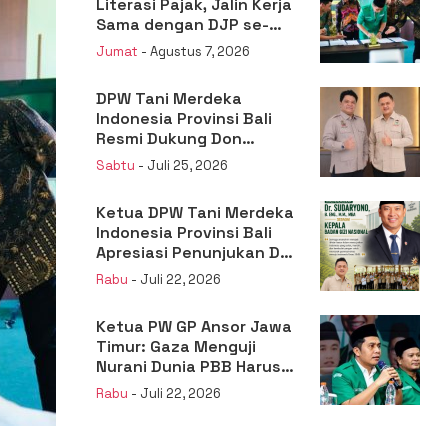
Literasi Pajak, Jalin Kerja
Sama dengan DJP se-
Jatim
Jumat
- Agustus 7, 2026
DPW Tani Merdeka
Indonesia Provinsi Bali
Resmi Dukung Don
Muzakir Mengisi Jabatan
Sabtu
- Juli 25, 2026
Wakil Menteri Pertanian
RI
Ketua DPW Tani Merdeka
Indonesia Provinsi Bali
Apresiasi Penunjukan Dr.
Sudaryono sebagai
Rabu
- Juli 22, 2026
Kepala Badan Gizi
Nasional
Ketua PW GP Ansor Jawa
Timur: Gaza Menguji
Nurani Dunia PBB Harus
Reformasi Total atau
Rabu
- Juli 22, 2026
Kehilangan Legitimasi