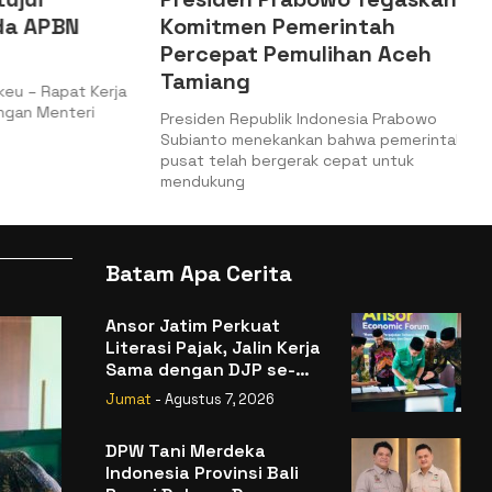
 APBN
Komitmen Pemerintah
Percepat Pemulihan Aceh
Tamiang
– Rapat Kerja
n Menteri
Presiden Republik Indonesia Prabowo
Subianto menekankan bahwa pemerintah
pusat telah bergerak cepat untuk
mendukung
Batam Apa Cerita
Ansor Jatim Perkuat
Literasi Pajak, Jalin Kerja
Sama dengan DJP se-
Jatim
Jumat
- Agustus 7, 2026
DPW Tani Merdeka
Indonesia Provinsi Bali