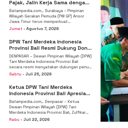
Pajak, Jalin Kerja Sama dengan
DJP se-Jatim
Batampedia.com,. Surabaya – Pimpinan
Wilayah Gerakan Pemuda (PW GP) Ansor
Jawa Timur terus memperkuat
komitmennya dalam membangun
Jumat
- Agustus 7, 2026
kemandirian ekonomi
DPW Tani Merdeka Indonesia
Provinsi Bali Resmi Dukung Don
Muzakir Mengisi Jabatan Wakil
DENPASAR – Dewan Pimpinan Wilayah (DPW)
Menteri Pertanian RI
Tani Merdeka Indonesia Provinsi Bali
secara resmi menyatakan dukungan penuh
kepada Ketua Umum
Sabtu
- Juli 25, 2026
Ketua DPW Tani Merdeka
Indonesia Provinsi Bali Apresiasi
Penunjukan Dr. Sudaryono
Batampedia.com,. Denpasar – Ketua
sebagai Kepala Badan Gizi
Dewan Pimpinan Wilayah (DPW) Tani
Nasional
Merdeka Indonesia Provinsi Bali, Zulfikar
Wijaya, S.E., menyampaikan ucapan
Rabu
- Juli 22, 2026
selamat