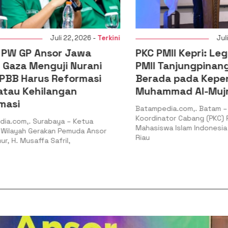
Juli 22, 2026 -
Terkini
Juli 20,
 GP Ansor Jawa
PKC PMII Kepri: Legiti
aza Menguji Nurani
PMII Tanjungpinang-B
B Harus Reformasi
Berada pada Kepeng
au Kehilangan
Muhammad Al-Mujrin
si
Batampedia.com,. Batam – Pe
Koordinator Cabang (PKC) Per
com,. Surabaya – Ketua
Mahasiswa Islam Indonesia (PM
ayah Gerakan Pemuda Ansor
Riau
. Musaffa Safril,