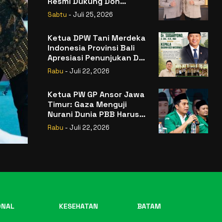
Resmi Dukung Don
Muzakir Mengisi Jabatan
Sabtu
- Juli 25, 2026
Wakil Menteri Pertanian
RI
Ketua DPW Tani Merdeka
Indonesia Provinsi Bali
Apresiasi Penunjukan Dr.
Sudaryono sebagai
Rabu
- Juli 22, 2026
Kepala Badan Gizi
Nasional
Ketua PW GP Ansor Jawa
Timur: Gaza Menguji
Nurani Dunia PBB Harus
Reformasi Total atau
Rabu
- Juli 22, 2026
Kehilangan Legitimasi
ONAL
KESEHATAN
BATAM