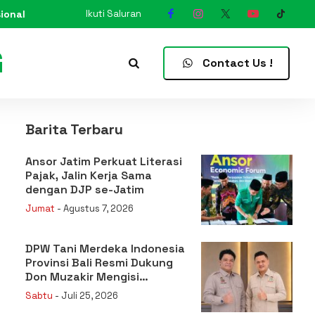
ional
Ikuti Saluran
N
Contact Us !
Barita Terbaru
Ansor Jatim Perkuat Literasi
Pajak, Jalin Kerja Sama
dengan DJP se-Jatim
Jumat
- Agustus 7, 2026
DPW Tani Merdeka Indonesia
Provinsi Bali Resmi Dukung
Don Muzakir Mengisi
Jabatan Wakil Menteri
Sabtu
- Juli 25, 2026
Pertanian RI